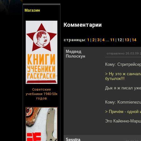
Магазин
Комментарии
cтраницы:
1
|
2
|
3
|
4
...
11
| 12 |
13
|
14
Медвед
отправлено 26.03.09 
Полоскун
Кому: Стритрейсе
> Ну это ж санча
бутылок!!!
Дык я ж писал у
Советские
учебники 1940-50х
годов
Кому: Kommienezu
> Причём - одной 
Это Кайенно-Марш
Sesstra