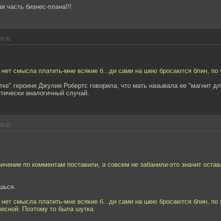
я часть бизнес-плана!!!
20:11
 нет смысла платить-мне всякие б...ди сами на шею бросаются блин, по 
тке" героиня Джулии Робертс говорила, что мать называла ее "магнит дл
тически аналогичный случай.
20:11
ничение по комментам поставили, а совсем не забанили-это значит оста
шься.
 нет смысла платить-мне всякие б...ди сами на шею бросаются блин, по у
есной. Поэтому то была шутка.