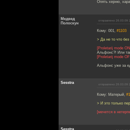
Опять херню, хара
Медвед
отправлено 26.03.09 
Полоскун
Кому: 001,
#1103
> Да не то что без
[Proletarij mode ON
Альфонс?! Или та
[Proletarij mode OF
Альфонс уже за ед
Sesstra
отправлено 26.03.09 
Кому: Матерый,
#
> И это только пер
[мечется в нетерп
Sesstra