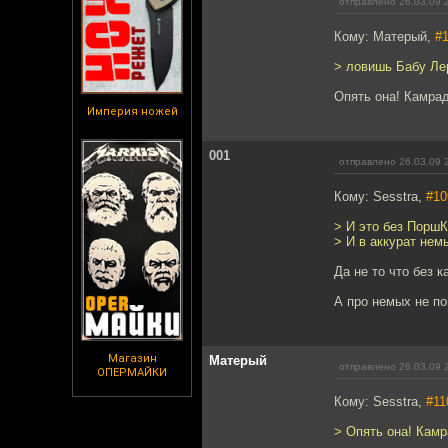
отправлено 26.03.09 
Кому: Матерый,
#
> ловишь Бабу Лер
Опять она! Камрад
Империя ножей
001
отправлено 26.03.09 
Кому: Sesstra,
#10
> И это без ПоршК
> И в аккурат нем
Да не то что без к
А про немых не по
Магазин
Матерый
отправлено 26.03.09 
ОПЕРМАЙКИ
Кому: Sesstra,
#11
> Опять она! Камр