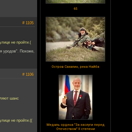
65
# 1105
улице не пройти.(
я уродов". Похоже,
Остров Сахалин, река Найба
# 1106
вляют шанс
лице не пройти.((
Медаль ордена "За заслуги перед
Отечеством" II степени