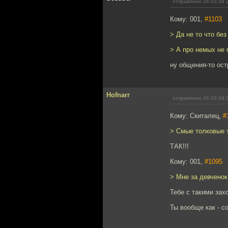
отправлено 26.03.09 
Кому: 001,
#1103
> Да не то что без
> А про немых не 
ну общения-то ост
Hofnarr
отправлено 26.03.09 
Кому: Скиталец,
#
> Смые толковые 
ТАК!!!
Кому: 001,
#1095
> Мне за девченок
Тебе с такими зах
Ты вообще как - с