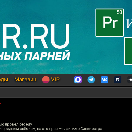
оды
Магазин
VIP
»
у, провёл беседу.
очередным съёмкам, на этот раз — в фильме Сильвестра.