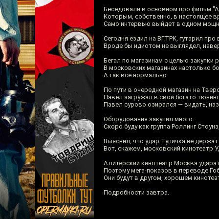
Беседовали в основном про фильм "А
Которым, собственно, в настоящее в
Само интервью выйдет в одном мощно
Сегодня ездил на ВГТРК, гутарил про
Вроде бы идиотом не выглядел, навер
Бегал по магазинам с целью закупки 
В московских магазинах настолько бо
А так всё нормально.
По пути в очередной магазин на Твер
Павел загружал в свой богато тюнин
Павел сурово озирался — видать, на
Оборудования закупил много.
Скоро буду как группа Роллинг Стоунз
Выяснил, что удар Тупичка не держат 
Вот, скажем, московский кинотеатр У
А питерский кинотеатр Москва удара 
Поэтому мега-показов в переводе Гоб
Они будут в другом, хорошем кинотеа
Подробности завтра.