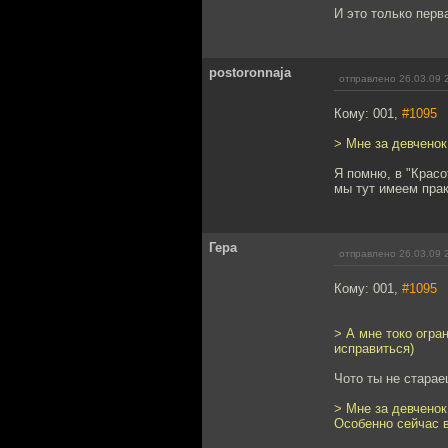
И это только перва
postoronnaja
отправлено 26.03.09 
Кому: 001,
#1095
> Мне за девченок
Я помню, в "Красо
мы тут имеем прак
Гера
отправлено 26.03.09 
Кому: 001,
#1095
> А мне токо огра
исправиться)
Чото ты не старае
> Мне за девченок
Особенно сейчас в