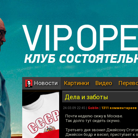
Картинки
Видео
Перев
Новости
Дела и заботы
24.03.09 22:45 |
Goblin
|
1311 комментариев
Почти неделю сижу в Москве.
Так долго тут сидеть скучно.
Третьего дня звонил Джейсону Стэтэм
Джейсон бодр и весел, приступает к 