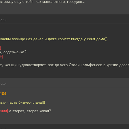
ктеризующую тебя, как малолетнего, городишь.
20:14
 каены вообще без денег, и даже кормят иногда у себя дома))
]
к, содержанка?
F]
у женщин удовлетворяет, вот до чего Сталин альфонсов в кризис дове
20:14
1104
вая часть бизнес-плана!!!
ении]
а вторая, вторая какая?