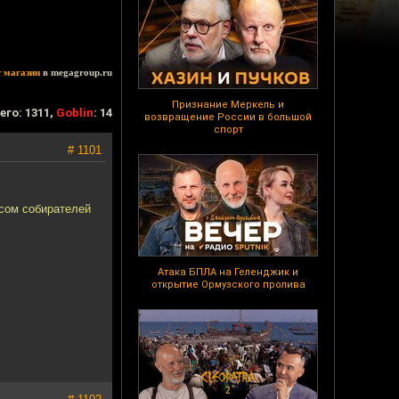
т магазин
в megagroup.ru
Признание Меркель и
его: 1311,
Goblin
: 14
возвращение России в большой
спорт
# 1101
ссом собирателей
Атака БПЛА на Геленджик и
открытие Ормузского пролива