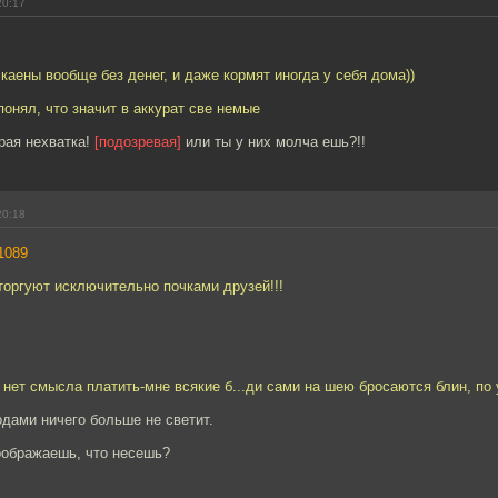
20:17
 каены вообще без денег, и даже кормят иногда у себя дома))
понял, что значит в аккурат све немые
рая нехватка!
[подозревая]
или ты у них молча ешь?!!
20:18
1089
торгуют исключительно почками друзей!!!
 нет смысла платить-мне всякие б...ди сами на шею бросаются блин, по у
одами ничего больше не светит.
оображаешь, что несешь?