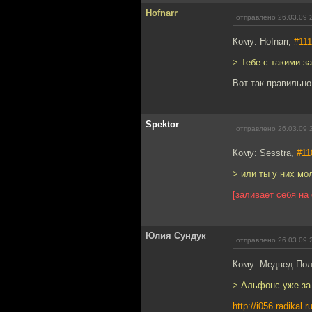
Hofnarr
отправлено 26.03.09 
Кому: Hofnarr,
#11
> Тебе с такими з
Вот так правильно
Spektor
отправлено 26.03.09 
Кому: Sesstra,
#11
> или ты у них мо
[заливает себя на
Юлия Сундук
отправлено 26.03.09 
Кому: Медвед По
> Альфонс уже за 
http://i056.radikal