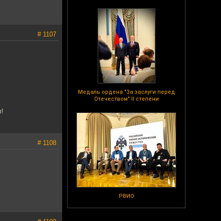
# 1107
Медаль ордена "За заслуги перед
Отечеством" II степени
л!
# 1108
РВИО