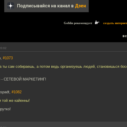
Подписывайся на канал в
Дзен
Goblin рекомендует
создать интерне
вс
20:02
р,
#1073
ла ты сам собираешь, а потом ведь организуешь людей, становишься бо
же - СЕТЕВОЙ МАРКЕТИНГ!
spadt,
#1082
и той же кайенны!
рутко!