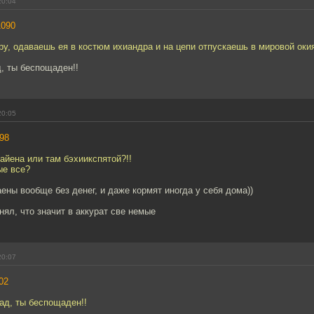
20:04
1090
у, одаваешь ея в костюм ихиандра и на цепи отпускаешь в мировой оки
, ты беспощаден!!
20:05
98
айена или там бэхиикспятой?!!
ые все?
аены вообще без денег, и даже кормят иногда у себя дома))
нял, что значит в аккурат све немые
20:07
02
ад, ты беспощаден!!