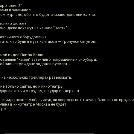
дреналин 2".
ремя и занимаюсь.
м журнале, обо что будет сказано дополнительно.
 всякие фильмы.
но, даже покажут на канале "Вести".
различного оборудования.
гато, что будь я музыкантиком — тронулся бы умом.
ской видел Павла Волю.
гованный "кайен" затейливо покрашенный сноуборд.
зойливые граждане задрали вусмерть.
, на нескольких трейлерах разъезжать.
не только сайты, но и кинотеатры.
дарник хоть и с трудом, но удар выдержал.
не выдержал — ушёл в даун, на запросы не отвечал, билетов не продав
лина в кинотеатре Москва не будет.
тре.