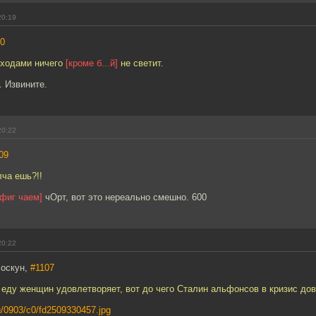
20:19
10
аходами ничего
[кроме б...й]
не светит.
. Извините.
20:22
09
лча ешь?!!
 фиг чаем]
чОрт, вот это нереально смешно. 600
20:22
лоскун,
#1107
еду женщин удовлетворяет, вот до чего Сталин альфонсов в кризис дов
.ru/0903/c0/fd2509330457.jpg