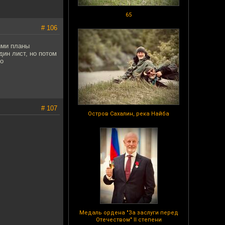
65
# 106
ими планы
дин лист, но потом
со
# 107
Остров Сахалин, река Найба
Медаль ордена "За заслуги перед
Отечеством" II степени