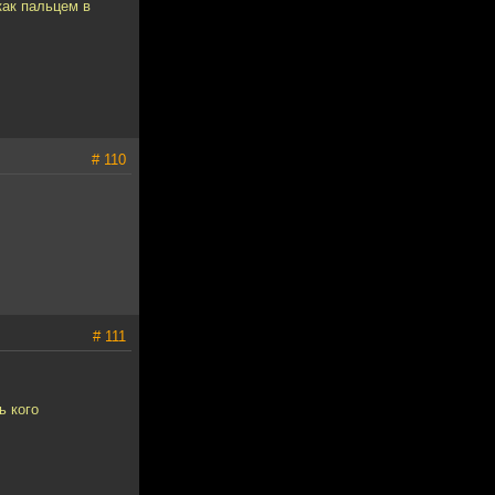
как пальцем в
# 110
# 111
ь кого