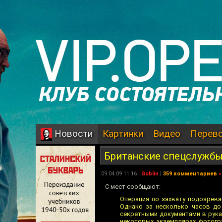
Картинки
Видео
Перев
Новости
Британские спецслужбы
09.04.09 11:16 |
Goblin
|
359 комментариев
»
С мест сообщают:
Операция по захвату подозрева
Однако за несколько часов до
секретными документами в рука
некоторых экземплярах фотогр