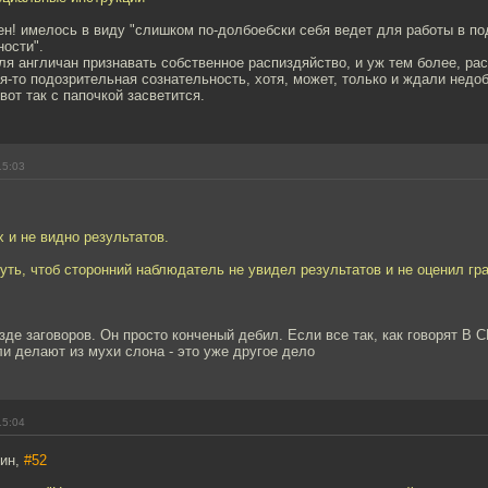
н! имелось в виду "слишком по-долбоебски себя ведет для работы в по
ости".
я англичан признавать собственное распиздяйство, и уж тем более, ра
я-то подозрительная сознательность, хотя, может, только и ждали нед
вот так с папочкой засветится.
15:03
 и не видно результатов.
уть, чтоб сторонний наблюдатель не увидел результатов и не оценил гр
зде заговоров. Он просто конченый дебил. Если все так, как говорят В 
и делают из мухи слона - это уже другое дело
15:04
нин,
#52