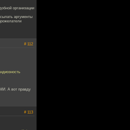
добной организации
ссылать аргументы
оброжелатели
# 112
андиозность
СМИ. А вот правду
# 113