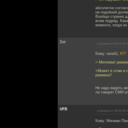
абсолютно согласе
на подобной должн
Вообще странно дл
всем подряд. Кака
момента, когда он 
Zot
отправлено 09.04.09 
Кому: nora41,
#77
> Мелковат размах
>Может в этом и с
размаха?
Не надо видеть ве
ли говорят СМИ ил
UFB
отправлено 09.04.09 
Кому: Мичман Па