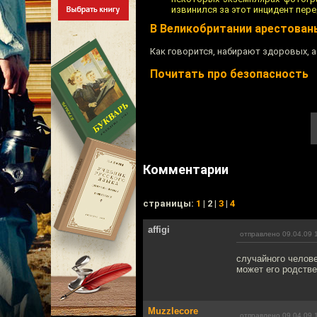
извинился за этот инцидент пер
В Великобритании арестован
Как говорится, набирают здоровых, а
Почитать про безопасность
Комментарии
cтраницы:
1
| 2 |
3
|
4
affigi
отправлено 09.04.09 
случайного челов
может его родстве
Muzzlecore
отправлено 09.04.09 