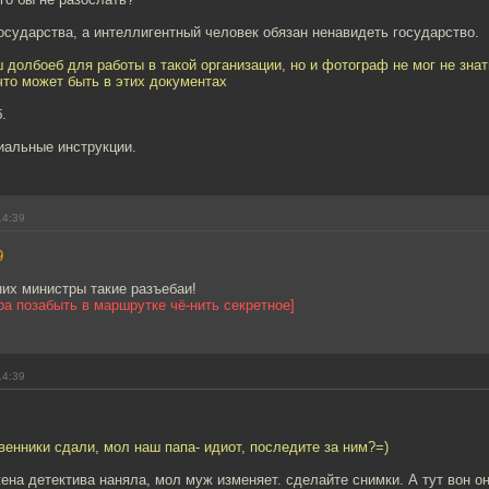
сударства, а интеллигентный человек обязан ненавидеть государство.
 долбоеб для работы в такой организации, но и фотограф не мог не знат
что может быть в этих документах
.
иальные инструкции.
14:39
9
них министры такие разъебаи!
ра позабыть в маршрутке чё-нить секретное]
14:39
венники сдали, мол наш папа- идиот, последите за ним?=)
жена детектива наняла, мол муж изменяет. сделайте снимки. А тут вон о