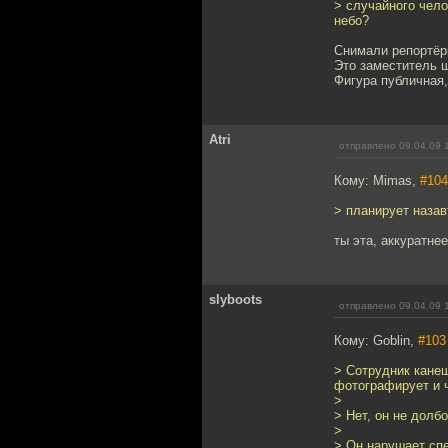
> случайного чел
небо?
Снимали репортёр
Это заместитель 
Фигура публичная,
Atri
отправлено 09.04.09 
Кому: Mimas,
#104
> планирует назав
ты эта, аккуратне
slyboots
отправлено 09.04.09 
Кому: Goblin,
#103
> Сотрудник канеш
фотографирует и 
>
> Нет, он не долбо
>
> Он нарушает сп