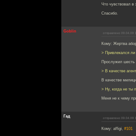
Что чувствовал в 
Спасибо.
Goblin
отправлено 09.04.09 
Кому: Жертва або
> Привлекался ли 
Прослужил шесть 
> В качестве аген
В качестве милиц
> Ну, когда не ты 
Меня не к чему пр
Гад
отправлено 09.04.09 
Кому: affigi,
#101