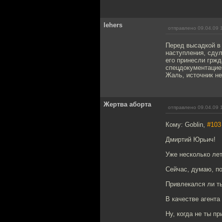
lehers
отправлено 09.04.09 
Перед высадкой в
наступления, сдул
его принесли гржд
спецдокументацие
Жаль, источник н
Жертва аборта
отправлено 09.04.09 
Кому: Goblin,
#103
Дмиртий Юрьич!
Уже несколько лет
Сейчас, думаю, п
Привлекался ли т
В качестве агента
Ну, когда не ты пр