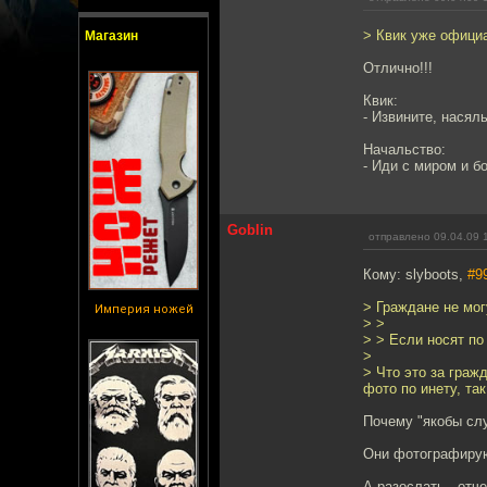
> Квик уже официа
Магазин
Отлично!!!
Квик:
- Извините, насяль
Начальство:
- Иди с миром и б
Goblin
отправлено 09.04.09 
Кому: slyboots,
#9
> Граждане не могу
Империя ножей
> >
> > Если носят по
>
> Что это за гра
фото по инету, та
Почему "якобы сл
Они фотографирую
А разослать - отч