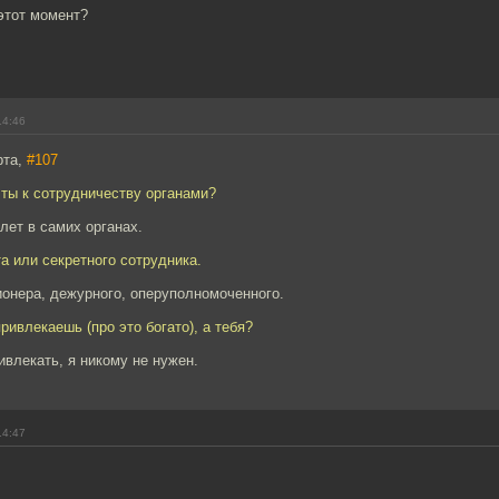
этот момент?
14:46
рта,
#107
ты к сотрудничеству органами?
лет в самих органах.
та или секретного сотрудника.
ионера, дежурного, оперуполномоченного.
привлекаешь (про это богато), а тебя?
ивлекать, я никому не нужен.
14:47