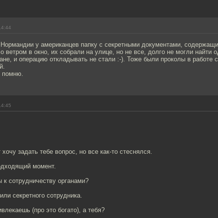
14:44
 Нормандии у американцев папку с секретными документами, содержащ
о ветром в окно, их собрали на улице, но не все, долго не могли найти о
ане, и операцию откладывать не стали :-). Тоже были проколы в работе 
й.
е помню.
14:45
 хочу задать тебе вопрос, но все как-то стеснялся.
одходящий момент.
ы к сотрудничеству органами?
 или секретного сотрудника.
ивлекаешь (про это богато), а тебя?