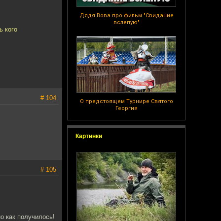
Дядя Вова про фильм "Свидание
вслепую"
ь кого
# 104
О предстоящем Турнире Святого
Георгия
Картинки
# 105
но как получилось!