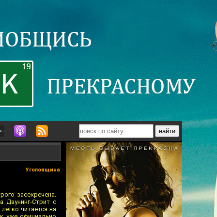
Уголовщина
рого засекречена.
а Даунинг-Стрит с
легко читается на
ик уже официально