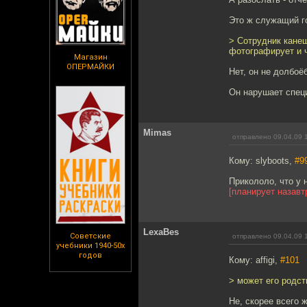
Это ж служащий го
> Сотрудник канеш
фотографирует и 
Магазин
ОПЕРМАЙКИ
Нет, он не долбоёб
Он нарушает спец
Mimas
отправлено 09.04.09 
Кому: slyboots,
#9
Прикололо, что у 
[планирует назавт
LexaBes
Советские
отправлено 09.04.09 
учебники 1940-50х
годов
Кому: affigi,
#101
> может его родст
Не, скорее всего 