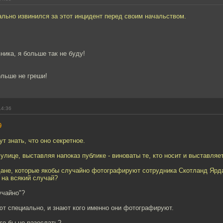
льно извинился за этот инцидент перед своим начальством.
ника, я больше так не буду!
ольше не греши!
14:36
9
т знать, что оно секретное.
 улице, выставляя напоказ публике - виноваты те, кто носит и выставляе
ждане, которые якобы случайно фотографируют сотрудника Скотланд Ярд
к на всякий случай?
учайно"?
т специально, и знают кого именно они фотографируют.
его бы не разослать?