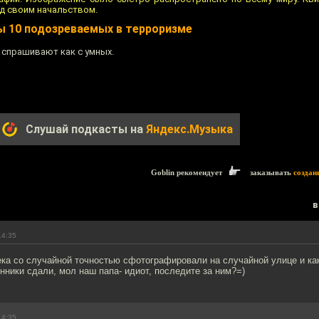
ед своим начальством.
ы 10 подозреваемых в терроризме
 спрашивают как с умных.
Слушай подкасты на
Яндекс.Музыка
Goblin рекомендует
заказывать
создан
в
14:35
ека со случайной точностью сфотографировали на случайной улице и ка
нники сдали, мол наш папа- идиот, последите за ним?=)
14:35