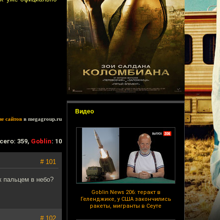
Видео
ие сайтов
в megagroup.ru
сего: 359,
Goblin
: 10
# 101
к пальцем в небо?
Goblin News 206: теракт в
Геленджике, у США закончились
ракеты, мигранты в Сеуте
# 102