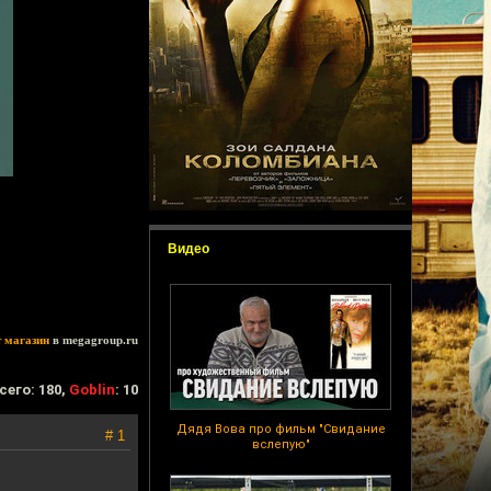
Видео
т магазин
в megagroup.ru
сего: 180,
Goblin
: 10
Дядя Вова про фильм "Свидание
# 1
вслепую"