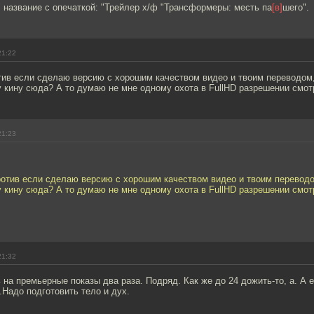
 название с опечаткой: "Трейлер х/ф "Трансформеры: месть па
[в]
шего".
21:22
тив если сделаю версию с хорошим качеством видео и твоим переводом
 кину сюда? А то думаю не мне одному охота в FullHD разрешении смот
21:23
ротив если сделаю версию с хорошим качеством видео и твоим переводо
 кину сюда? А то думаю не мне одному охота в FullHD разрешении смот
21:32
на премьерные показы два раза. Подряд. Как же до 24 дожить-то, а. А 
Надо подготовить тело и дух.