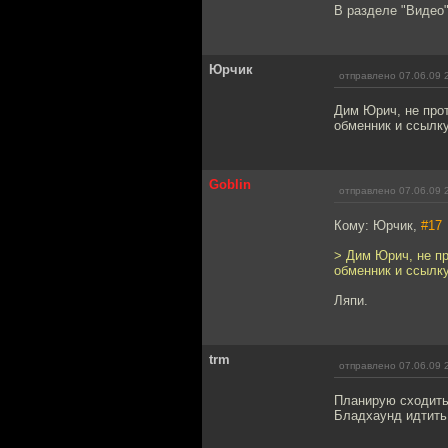
В разделе "Видео"
Юрчик
отправлено 07.06.09 
Дим Юрич, не про
обменник и ссылку
Goblin
отправлено 07.06.09 
Кому: Юрчик,
#17
> Дим Юрич, не п
обменник и ссылку
Ляпи.
trm
отправлено 07.06.09 
Планирую сходить 
Бладхаунд идтить.