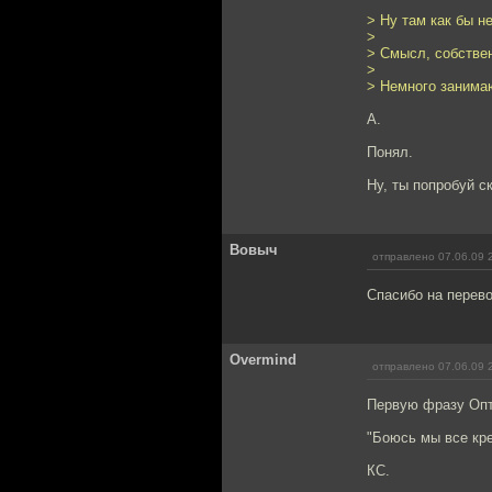
> Ну там как бы не
>
> Смысл, собствен
>
> Немного занима
А.
Понял.
Ну, ты попробуй ск
Вовыч
отправлено 07.06.09 
Спасибо на перево
Overmind
отправлено 07.06.09 
Первую фразу Опт
"Боюсь мы все кре
КС.