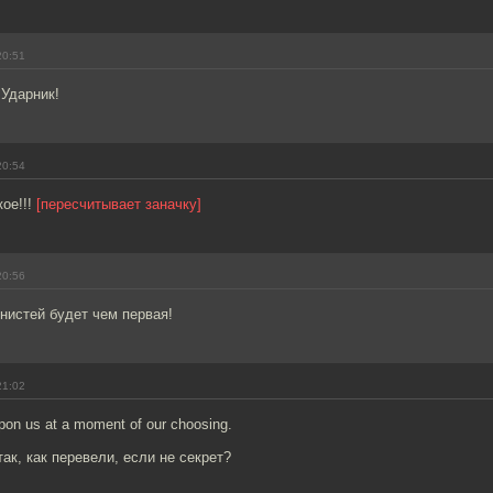
20:51
 Ударник!
20:54
ое!!!
[пересчитывает заначку]
20:56
нистей будет чем первая!
21:02
 upon us at a moment of our choosing.
ак, как перевели, если не секрет?