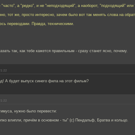
 "часто", а "редко", и не "неподходящий", а наоборот, "подходящий" или
но, тот же, просто интересно, зачем было вот так менять слова на обра
юсь переводами. Правда, техническими.
азать так, как тебе кажется правильным - сразу станет ясно, почему.
21:22
д! А будет выпуск синего фила на этот фильм?
21:22
имуса, нужно было перевести:
пко влипли, причём в основном - ты" (с) Пендальф, Братва и кольцо.