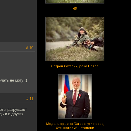
65
# 10
Остров Сахалин, река Найба
ать не могу :)
# 11
боты разрушают
дь и в других
Медаль ордена "За заслуги перед
Отечеством" II степени