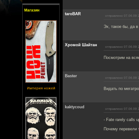
Магазин
taroBAR
отправлено 07.06.09 
Эх, такое бы, да в
Хромой Шайтан
отправлено 07.06.09 
Посмотрим на всяк
Baster
отправлено 07.06.09 
Империя ножей
Видать по мегатро
kaktycoud
отправлено 07.06.09 
- Fate rarely calls
Почему перевели т