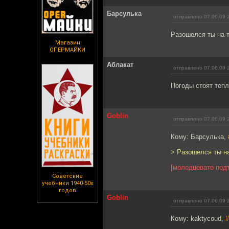
Барсулька
отправлено 07.06.09 
Разошелся ты на т
Магазин
ОПЕРМАЙКИ
Аблакат
отправлено 07.06.09 
Погоды стоят теплы
Goblin
отправлено 07.06.09 
Кому: Барсулька,
> Разошелся ты на
[молодцевато подт
Советские
учебники 1940-50х
годов
Goblin
отправлено 07.06.09 
Кому: kaktycoud,
#