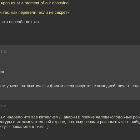
ls upon us at a moment of our choosing.
 так, как перевели, если не секрет?
 что перевёл вот так.
21:11
ся:
ом у меня автоматически фильм ассоциируется с комедией, ничего подел
21:11
ам надоело что все катаклизмы, аварии и прочие человекоподобные ро
ктуры в их замечательной стране, поэтому решили разломать чего-нибу
 тут - пошалили в Гизе =)