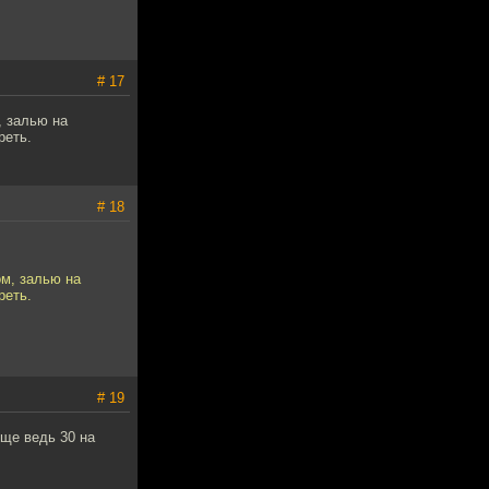
# 17
, залью на
реть.
# 18
м, залью на
реть.
# 19
еще ведь 30 на