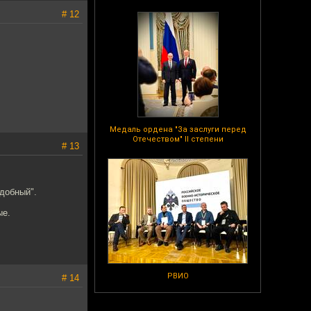
# 12
Медаль ордена "За заслуги перед
Отечеством" II степени
# 13
удобный".
ые.
РВИО
# 14