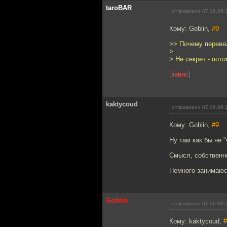
taroBAR
отправлено 07.06.09 
Кому: Goblin,
#9
>> Почему перевел
>
> Не секрет - пото
[завис]
kaktycoud
отправлено 07.06.09 
Кому: Goblin,
#9
Ну там как бы не 
Смысл, собственно
Немного занимаюс
Goblin
отправлено 07.06.09 
Кому: kaktycoud,
#