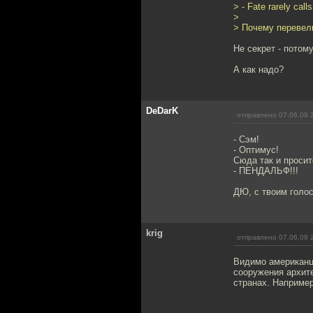
> - Fate rarely cal
>
> Почему перевели
Не секрет - потому
А как надо?
DeDarK
отправлено 07.06.09 
- Сэм!
- Оптимус!
Сюда так и просит
- ПЕНДАЛЬФ!!!
ДЮ, с твоим голос
krig
отправлено 07.06.09 
Видимо американц
сооружения архите
странах. Например