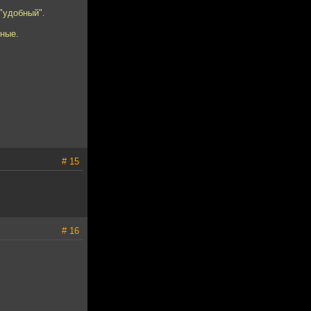
 "удобный".
тные.
# 15
# 16