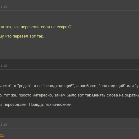
21:15
и так, как перевели, если не секрет?
му что перевёл вот так.
21:15
"часто", а "редко", и не "неподходящий", а наоборот, "подходящий" или "
, тот же, просто интересно, зачем было вот так менять слова на обратн
ь переводами. Правда, техническими.
21:16
13