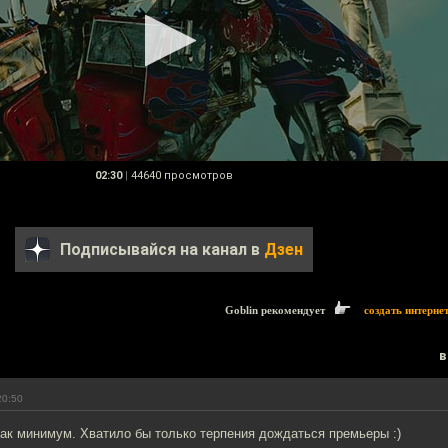
02:30
|
44640 просмотров
Подписывайся на канал в
Дзен
Goblin рекомендует
создать интерне
в
20:50
ак минимум. Хватило бы только терпения дождаться премьеры :)