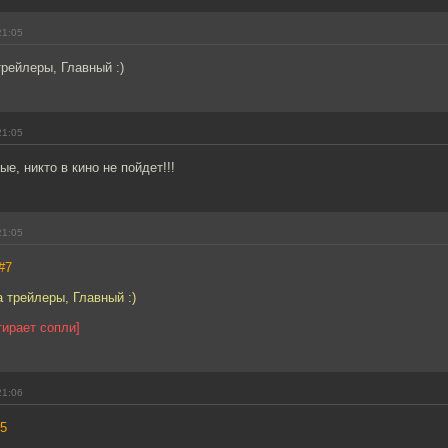
21:05
рейлеры, Главный :)
21:05
е, никто в кино не пойдет!!!
21:05
#7
 трейлеры, Главный :)
ирает сопли]
21:06
5