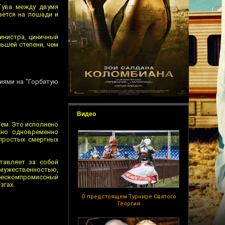
Тува между двумя
ается на лошади и
инистра, циничный
ьшей степени, чем
иями на "Горбатую
Видео
яем. Это исполнено
жно одновременно
простых смертных
ставляет за собой
й мужественностью,
 бескомпромиссный
згах.
О предстоящем Турнире Святого
Георгия