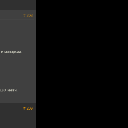
# 208
 и монархии.
ция книги.
# 209