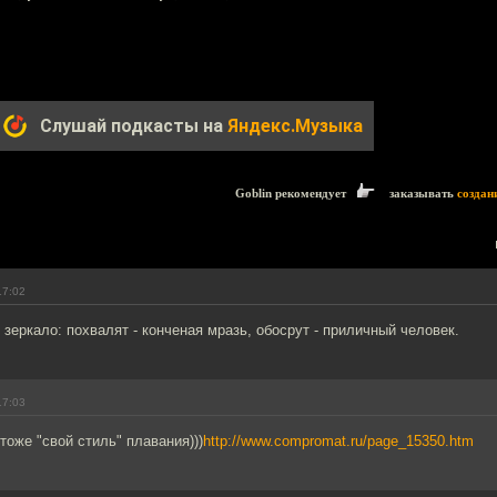
Слушай подкасты на
Яндекс.Музыка
Goblin рекомендует
заказывать
создан
17:02
 зеркало: похвалят - конченая мразь, обосрут - приличный человек.
17:03
тоже "свой стиль" плавания)))
http://www.compromat.ru/page_15350.htm