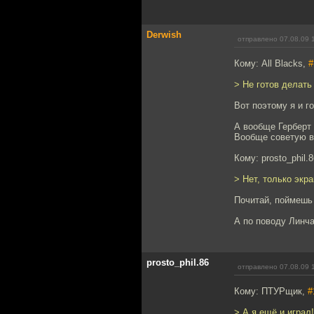
Derwish
отправлено 07.08.09 
Кому: All Blacks,
#
> Не готов делать
Вот поэтому я и
А вообще Герберт 
Вообще советую в
Кому: prosto_phil.
> Нет, только экр
Почитай, поймешь 
А по поводу Линча
prosto_phil.86
отправлено 07.08.09 
Кому: ПТУРщик,
#
> А я ещё и играл!