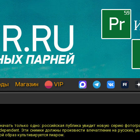
оды
Магазин
VIP
означать только одно: российская публика увидит новую серию фотог
ndependent. Эти снимки должны произвести впечатление на русских, у
ой образ культивируется пиаром.