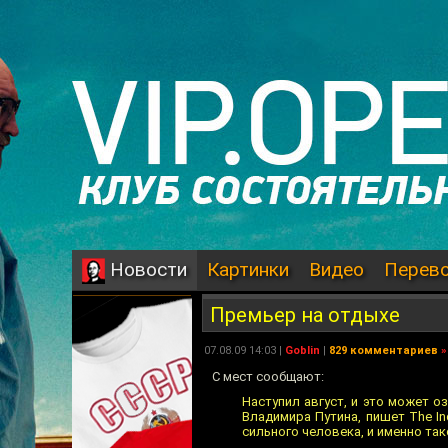
Картинки
Видео
Перев
Новости
Премьер на отдыхе
07.08.09 14:03 |
Goblin
|
829 комментариев
»
С мест сообщают:
Наступил август, и это может 
Владимира Путина, пишет The I
сильного человека, и именно так