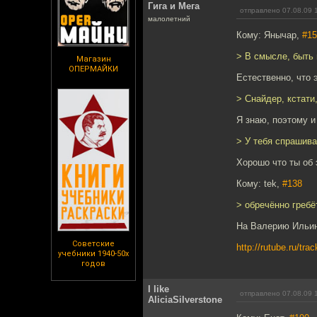
Гига и Мега
отправлено 07.08.09 
малолетний
Кому: Янычар,
#15
> В смысле, быть 
Магазин
ОПЕРМАЙКИ
Естественно, что 
> Снайдер, кстати
Я знаю, поэтому и
> У тебя спрашива
Хорошо что ты об 
Кому: tek,
#138
> обречённо гребё
На Валерию Ильин
Советские
http://rutube.ru/t
учебники 1940-50х
годов
I like
отправлено 07.08.09 
AliciaSilverstone