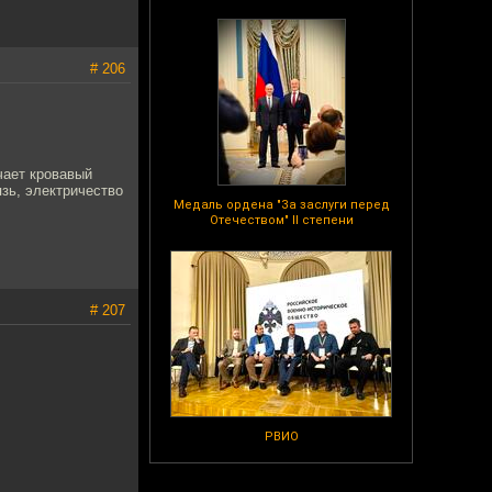
# 206
чает кровавый
зь, электричество
Медаль ордена "За заслуги перед
Отечеством" II степени
# 207
РВИО