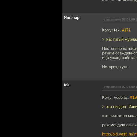
Янычар
отправлено 07.08.09 
Кому: tek,
#171
> маститый журна
Постоянно натыкаю
режим осажденного
и (о ужас) работа
Историк, хуле.
tek
отправлено 07.08.09 
Кому: vodolaz,
#19
> это пиздец. Изв
это ничтожно мала
рекомендую ознак
http://old.vesti.ru/