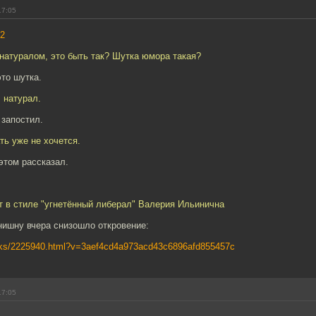
17:05
2
натуралом, это быть так? Шутка юмора такая?
это шутка.
, натурал.
 запостил.
ть уже не хочется.
этом рассказал.
т в стиле "угнетённый либерал" Валерия Ильинична
ишну вчера снизошло откровение:
racks/2225940.html?v=3aef4cd4a973acd43c6896afd855457c
17:05