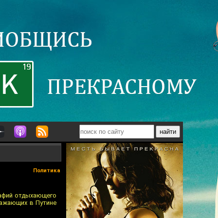
Политика
рафий отдыхающего
важающих в Путине