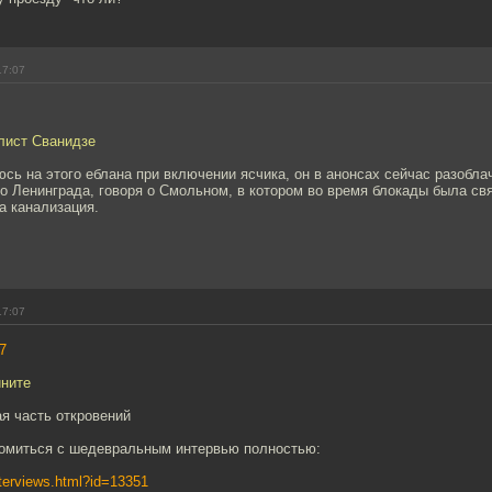
17:07
лист Сванидзе
сь на этого еблана при включении ясчика, он в анонсах сейчас разобла
 Ленинграда, говоря о Смольном, в котором во время блокады была свя
ла канализация.
17:07
7
ините
я часть откровений
омиться с шедевральным интервью полностью:
interviews.html?id=13351