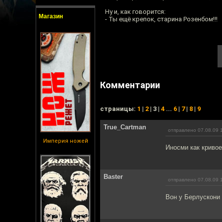
Ну и, как говорится:
Магазин
- Ты ещё крепок, старина Розенбом!!!
Комментарии
cтраницы:
1
|
2
| 3 |
4
...
6
|
7
|
8
|
9
True_Cartman
отправлено 07.08.09 
Империя ножей
Иносми как кривое
Baster
отправлено 07.08.09 
Вон у Берлускони 