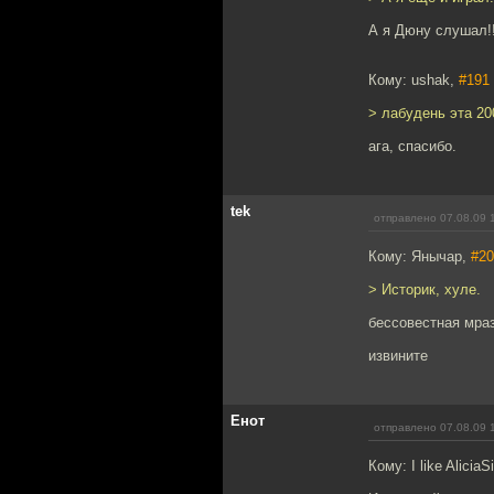
А я Дюну слушал!!
Кому: ushak,
#191
> лабудень эта 20
ага, спасибо.
tek
отправлено 07.08.09 
Кому: Янычар,
#20
> Историк, хуле.
бессовестная мра
извините
Енот
отправлено 07.08.09 
Кому: I like AliciaS