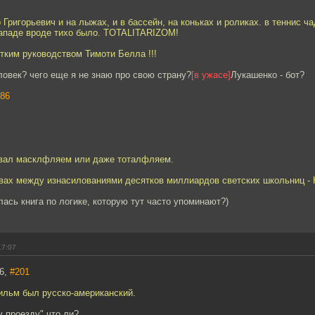
 Григорьевич и на лыжах, и в бассейн, на коньках и роликах. в теннис ч
 западе вроде тихо было. TOTALITARIZOM!
утким руководством Тимоти Белла !!!
еловек? чего еще я не знаю про свою страну?
[в ужасе]
Лукашенко - бот?
86
авал масклфляем или даже тоталфляем.
ывах между изнасилованиями десятков миллиардов светских школьниц -
лась книга по логике, которую тут часто упоминают?)
17:07
86,
#201
ильм был русско-американский.
у проезду" что ли?