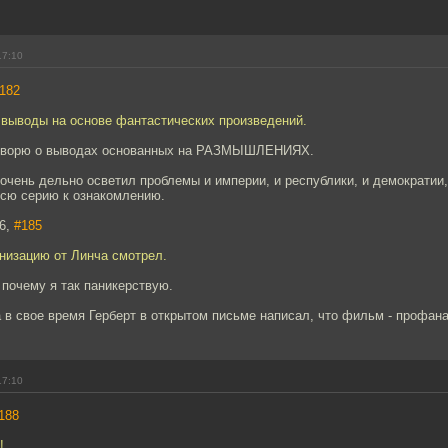
17:10
182
 выводы на основе фантастических произведений.
 говорю о выводах основанных на РАЗМЫШЛЕНИЯХ.
очень дельно осветил проблемы и империи, и республики, и демократии,
сю серию к ознакомлению.
86,
#185
анизацию от Линча смотрел.
почему я так паникерствую.
 в свое время Герберт в открытом письме написал, что фильм - профана
17:10
188
!