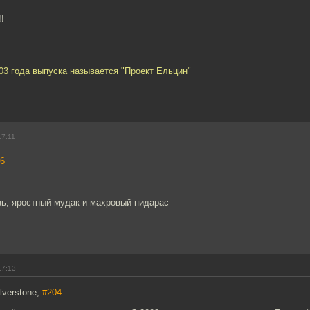
!
03 года выпуска называется "Проект Ельцин"
17:11
6
зь, яростный мудак и махровый пидарас
17:13
ilverstone,
#204