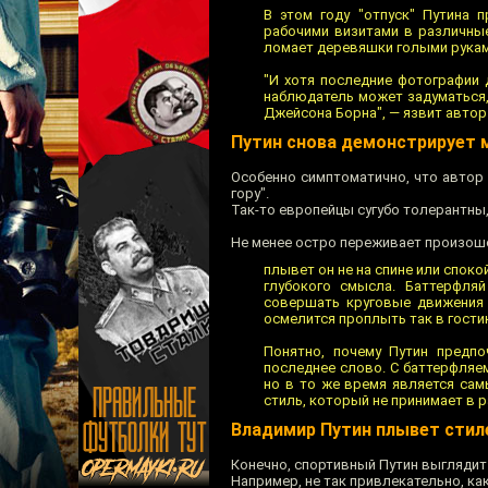
В этом году "отпуск" Путина 
рабочими визитами в различные
ломает деревяшки голыми рукам
"И хотя последние фотографии 
наблюдатель может задуматься,
Джейсона Борна", — язвит автор
Путин снова демонстрирует 
Особенно симптоматично, что автор 
гору".
Так-то европейцы сугубо толерантны,
Не менее остро переживает произоше
плывет он не на спине или спок
глубокого смысла. Баттерфля
совершать круговые движения 
осмелится проплыть так в гости
Понятно, почему Путин предпо
последнее слово. С баттерфляем
но в то же время является са
стиль, который не принимает в
Владимир Путин плывет стил
Конечно, спортивный Путин выглядит 
Например, не так привлекательно, ка