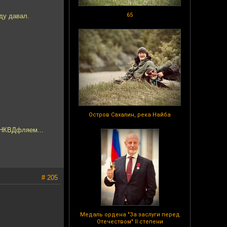
65
аду давал.
Остров Сахалин, река Найба
 НКВДфляем...
# 205
Медаль ордена "За заслуги перед
Отечеством" II степени