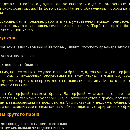
представлял собой однодневную остановку в отдаленном регионе 
 сибирские города. На фотографиях Путин с обнаженным торсом кат
и.
должны, как и прежние, работать на мужественный имидж премьер-м
 не напоминают ли принимаемые им позы фильм "Горбатая гора" в бол
 статьи Шон Уокер.
мускулы
заметки, цивилизованный европеец, "язвит" русского премьера аллюз
 чего и нам желают.
дшее газета Guardian:
ойным, но несколько немужественным брассом, а, конечно же, баттерфл
й — самый агрессивно спортивный из всех стилей. Плывя им, ну
руками и при это непрерывно отталкиваться ногами. Мало кто из 
ничном бассейне.
чел баттерфляй, скажем, брассу. Баттерфляй — стиль того, кто о
 связаны кое-какие проблемы. Да, он ассоциируется с грубой, потно
мым раздражающим из всех стилей. Это показной и недружелюбный,
 расчет пожилых джентльменов, захлебывающихся в хлорированных бры
ем крутого парня
для запада не очень привлекательно.
к в дупель пьяный пляшущий Ельцын.