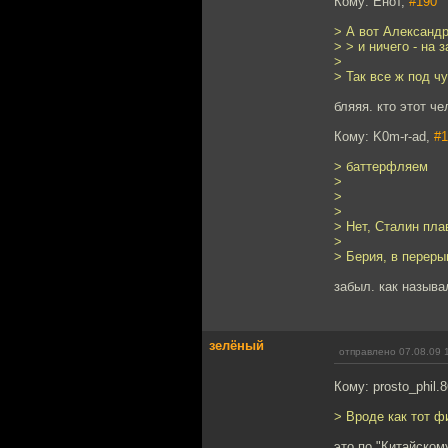
Кому: Енот,
#190
> А вот Александр
> > и ничего - на
>
> Так все ж под ч
бляяя. кто этот ч
Кому: K0m-r-ad,
#1
> баттерфляем
>
>
>
> Нет, Сталин пл
>
> Берия, в перер
забыл. как называ
зелёный
отправлено 07.08.09 
Кому: prosto_phil.
> Вроде как тот ф
это по "Китайском