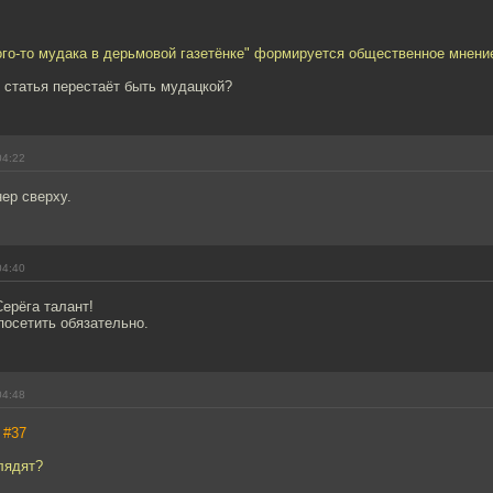
ого-то мудака в дерьмовой газетёнке" формируется общественное мнени
 статья перестаёт быть мудацкой?
04:22
ер сверху.
04:40
ерёга талант!
посетить обязательно.
04:48
,
#37
лядят?