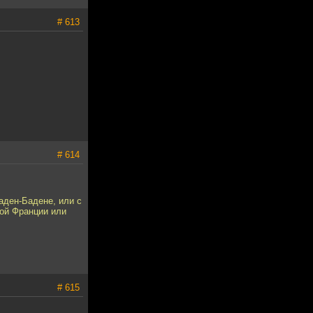
# 613
# 614
аден-Бадене, или с
той Франции или
# 615