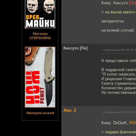
Кому: Кексуто
[Ло
> на высер какого
авторитетно
на всякий случай,
Магазин
ОПЕРМАЙКИ
Кексуто [Ло]
отправлено 08.08.09 
А представьте себ
В пидарской газе
"Я хотел написать
И рецензия Главног
Газета стремитель
Количество дерьма
Но потомственные 
Alec_Z
отправлено 08.08.09 
Империя ножей
Кому: DeDarK,
#33
> лидера фактиче