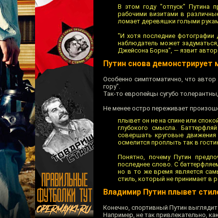
В этом году "отпуск" Путина 
рабочими визитами в различные
ломает деревяшки голыми рукам
"И хотя последние фотографии 
наблюдатель может задуматься,
Джейсона Борна", — язвит автор
Путин снова демонстрирует 
Особенно симптоматично, что автор 
гору".
Так-то европейцы сугубо толерантны,
Не менее остро переживает произоше
плывет он не на спине или спок
глубокого смысла. Баттерфля
совершать круговые движения 
осмелится проплыть так в гости
Понятно, почему Путин предпо
последнее слово. С баттерфляем
но в то же время является са
стиль, который не принимает в
Владимир Путин плывет стил
Конечно, спортивный Путин выглядит 
Например, не так привлекательно, ка