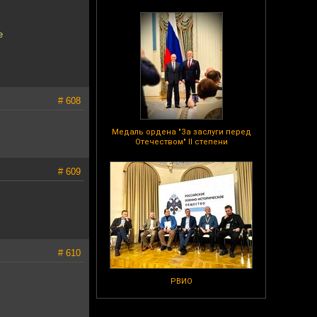
е
# 608
Медаль ордена "За заслуги перед
Отечеством" II степени
# 609
# 610
РВИО