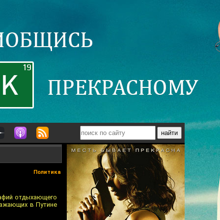
Политика
рафий отдыхающего
важающих в Путине