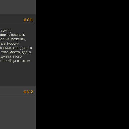
# 611
том :(
тавить сдавать
ься не можешь,
ма в России
шаниях городского
того места, где в
юджета этого
ам вообще в таком
# 612