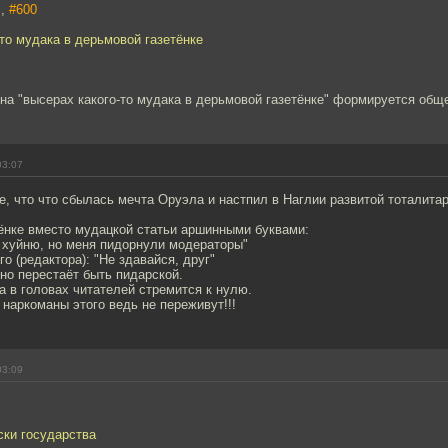
]
,
#600
-то мудака в дерьмовой газетёнке
 на "высерах какого-то мудака в дерьмовой газетёнке" формируется об
03:07
е, что что сбылась мечта Оруэла и настпил в Наглии развитой тоталитар
тёнке вместо мудацкой статьи аршинными буквами:
 хуйню, но меня пидорнули модераторы"
о (редактора): "Не здавайся, друг"
но перестаёт быть пидарской.
 в головах читателей стремится к нулю.
наркоманы этого ведь не переживут!!!
03:09
ски государства