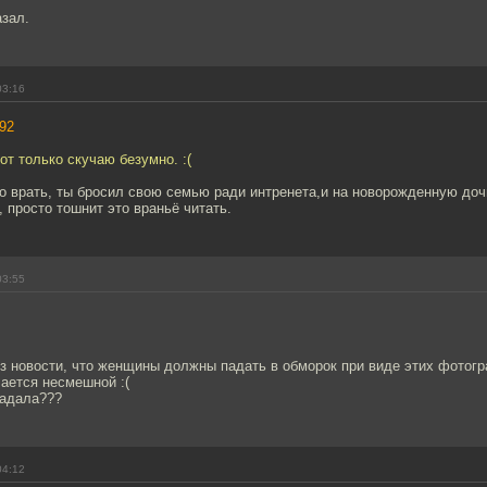
азал.
03:16
92
от только скучаю безумно. :(
 врать, ты бросил свою семью ради интренета,и на новорожденную доч
 просто тошнит это враньё читать.
03:55
з новости, что женщины должны падать в обморок при виде этих фотогр
ается несмешной :(
падала???
04:12