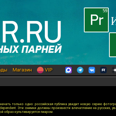
оды
Магазин
VIP
означать только одно: российская публика увидит новую серию фотог
ndependent. Эти снимки должны произвести впечатление на русских, у
ой образ культивируется пиаром.