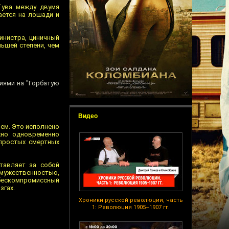
Тува между двумя
ается на лошади и
инистра, циничный
ьшей степени, чем
иями на "Горбатую
Видео
яем. Это исполнено
жно одновременно
простых смертных
ставляет за собой
й мужественностью,
 бескомпромиссный
згах.
Хроники русской революции, часть
1: Революция 1905–1907 гг.