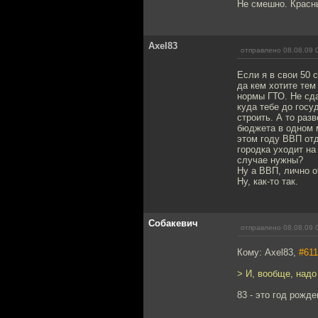
Не смешно. Красны
Axel83
отправлено 08.08.09 
Если я в свои 50 
да кем хотите тем
нормы ГТО. Не сда
куда тебе до госу
строить. А то раз
бюджета в одном м
этом году ВВП отд
городка уходит на
случае нужны?
Ну а ВВП, лично о
Ну, как-то так.
Собакевич
отправлено 08.08.09 
Кому: Axel83,
#611
> И, вообще, надо
83 - это год рожд