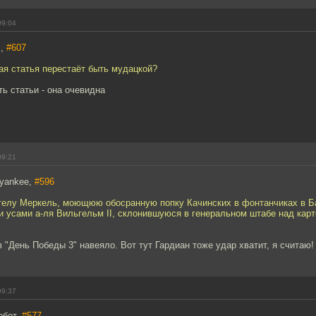
09:04
]
,
#607
ая статья перестаёт быть мудацкой?
ть статьи - она очевидна
09:21
_yankee,
#596
нгелу Меркель, моющюю обосранную попку Качинских в фонтанчиках в Б
и усами а-ля Вильгельм II, склонившуюся в генеральном штабе над кар
в "День Победы 3" навеяло. Вот тут Гардиан тоже удар хватит, я считаю!
09:37
обот,
#577