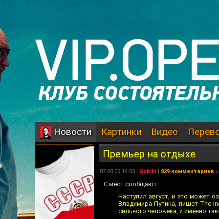
Картинки
Видео
Перев
Новости
Премьер на отдыхе
07.08.09 14:03 |
Goblin
|
829 комментариев
»
С мест сообщают:
Наступил август, и это может 
Владимира Путина, пишет The I
сильного человека, и именно так