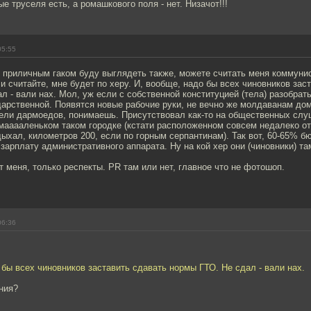
е труселя есть, а ромашкового поля - нет. Низачот!!!
05:55
с приличным гаком буду выглядеть также, можете считать меня коммунис
 и считайте, мне будет по херу. И, вообще, надо бы всех чиновников зас
л - вали нах. Мол, уж если с собственной конституцией (тела) разобрат
дарственной. Появятся новые рабочие руки, не вечно же молдаванам до
вели дармоедов, понимаешь. Присутствовал как-то на общественных слу
ааааленьком таком городке (кстати расположенном совсем недалеко от 
ыхал, километров 200, если по горным серпантинам). Так вот, 60-65% б
 зарплату административного аппарата. Ну на кой хер они (чиновники) т
т меня, только респекты. PR там или нет, главное что не фотошоп.
06:36
 бы всех чиновников заставить сдавать нормы ГТО. Не сдал - вали нах.
ения?