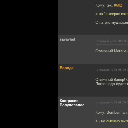
Кому: tek,
#602
> на "высерах как
От этого мудацкая
savavlad
отправлено 08.08.09 
Отличный Мегабан
Борода
отправлено 08.08.09 
Отличный банер! С
Показ надо будет 
Кастракис
отправлено 08.08.09 
Полупопалос
Кому: Bomberman
> - не смешно выг