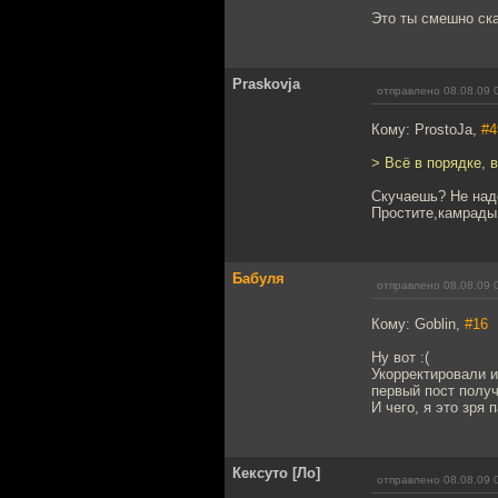
Это ты смешно ск
Praskovja
отправлено 08.08.09 
Кому: ProstoJa,
#4
> Всё в порядке, в
Скучаешь? Не надо
Простите,камрады,
Бабуля
отправлено 08.08.09 
Кому: Goblin,
#16
Ну вот :(
Укорректировали и
первый пост получ
И чего, я это зря 
Кексуто [Ло]
отправлено 08.08.09 