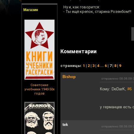
Ну и, как говорится:
Магазин
- Ты ещё крепок, старина Розенбом!!!
Комментарии
cтраницы:
1
|
2
|
3
|
4
...
6
| 7 |
8
|
9
Bishop
отправлено 08.08.09 
Советские
Кому: DeDarK,
#6
учебники 1940-50х
годов
у германцев есть 
tek
отправлено 08.08.09 