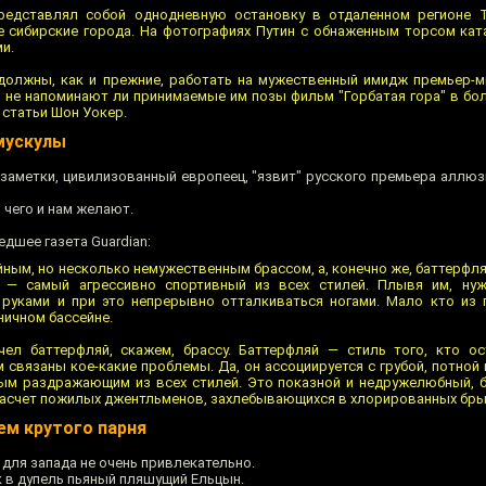
представлял собой однодневную остановку в отдаленном регионе 
 сибирские города. На фотографиях Путин с обнаженным торсом кат
и.
должны, как и прежние, работать на мужественный имидж премьер-м
 не напоминают ли принимаемые им позы фильм "Горбатая гора" в бол
 статьи Шон Уокер.
мускулы
заметки, цивилизованный европеец, "язвит" русского премьера аллюз
 чего и нам желают.
дшее газета Guardian:
ойным, но несколько немужественным брассом, а, конечно же, баттерфл
й — самый агрессивно спортивный из всех стилей. Плывя им, ну
руками и при это непрерывно отталкиваться ногами. Мало кто из 
ничном бассейне.
чел баттерфляй, скажем, брассу. Баттерфляй — стиль того, кто о
 связаны кое-какие проблемы. Да, он ассоциируется с грубой, потно
мым раздражающим из всех стилей. Это показной и недружелюбный,
 расчет пожилых джентльменов, захлебывающихся в хлорированных бры
ем крутого парня
для запада не очень привлекательно.
к в дупель пьяный пляшущий Ельцын.