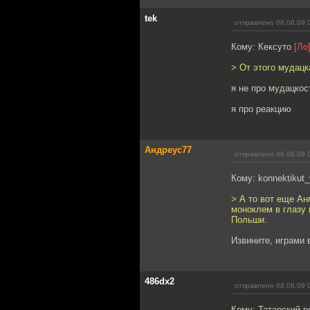
tek
отправлено 08.08.09 
Кому: Кексуто
[Ло
> От этого мудацк
я не про мудацкос
я про реакцию
Андреус77
отправлено 08.08.09 
Кому: konnektikut
> А то вот еще А
моноклем в глазу 
Польши.
Извините, играми 
486dx2
отправлено 08.08.09 
Кому: Татарский р