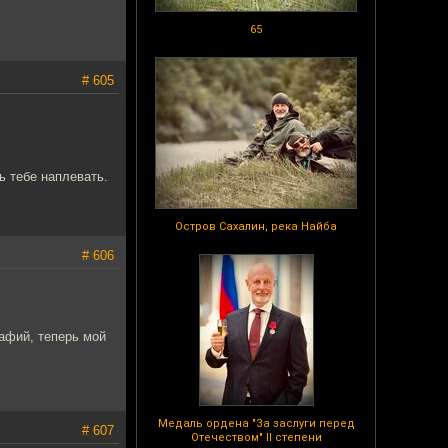
65
# 605
ь тебе наплевать.
Остров Сахалин, река Найба
# 606
афий, теперь мой
Медаль ордена "За заслуги перед
# 607
Отечеством" II степени