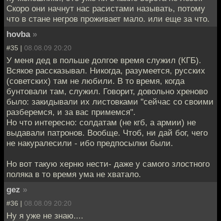
Скоро они начнут нас расистами называть, потому
что в стане негров проживает мало. или еще за что.
hovba
»
#35 |
08.08.09 20:20
У меня дед в польше долгое время служил (КГБ).
Всякое рассказывал. Никогда, разумеется, русских
(советских) там не любили. В то время, когда
бунтовали там, служил. Говорит, довольно хреново
было: закидывали их листовками "сейчас со своими
разберемся, и за вас примемся".
Но что интересно: солдатам (не кгб, а армии) не
выдавали патронов. Вообще. Чтоб, ни дай бог, чего
не накуралесили - ибо предпосылки были.
Но вот такую херню нести- даже у самого злостного
поляка в то время ума не хватало.
gez
»
#36 |
08.08.09 20:20
Ну я уже не знаю....