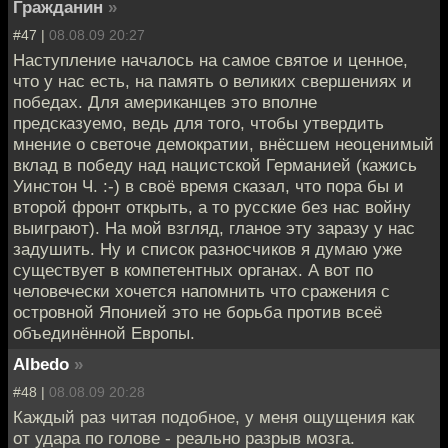
Гражданин
»
#47 |
08.08.09 20:27
Наступление началось на самое святое и ценное,
что у нас есть, на память о великих свершениях и
победах. Для американцев это вполне
предсказуемо, ведь для того, чтобы утвердить
мнение о светоче демократии, внёсшем неоценимый
вклад в победу над нацистской Германией (кажись
Уинстон Ч. :-) в своё время сказал, что пора бы и
второй фронт открыть, а то русские без нас войну
выиграют). На мой взгляд, гланое эту заразу у нас
задушить. Ну и список разносчиков я думаю уже
существует в компетентных органах. А вот по
человечески хочется напомнить что сражения с
островной Японией это не борьба против всеё
объединённой Европы.
Albedo
»
#48 |
08.08.09 20:28
Каждый раз читая подобное, у меня ощущения как
от удара по голове - реально разрыв мозга.