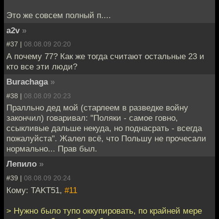
Это же совсем полный п....
a2v
»
#37 |
08.08.09 20:20
А почему 77? Как же тогда считают остальные 23 и
кто все эти люди?
Burachaga
»
#38 |
08.08.09 20:23
Пралльно дед мой (старлеем в разведке войну
закончил) говаривал: "Поляки - самое говно,
ссыкливые дальше некуда, но поднасрать - всегда
пожалуйста". Жалел всё, что Польшу не прочесали
нормально... Прав был.
Лепило
»
#39 |
08.08.09 20:24
Кому: TAKT51,
#11
> Нужно было тупо оккупировать, по крайней мере