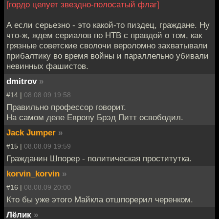
[гордо целует звездно-полосатый флаг]
А если серьезно - это какой-то пиздец, граждане. Ну
что-ж, ждем сериалов по НТВ с правдой о том, как
грязные советские сволочи вероломно захватывали
прибалтику во время войны и параллельно убивали
невинных фашистов.
dmitrov
»
#14 |
08.08.09 19:58
Правильно профессор говорит.
На самом деле Европу Брэд Питт освободил.
Jack Jumper
»
#15 |
08.08.09 19:59
Гражданин Шпорер - политическая проститутка.
korvin_korvin
»
#16 |
08.08.09 20:00
Кто бы уже этого Майкла отшпорерил черенком.
Лёлик
»