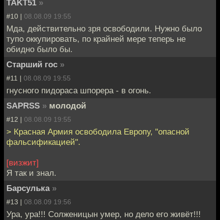
TAKT51
»
#10 |
08.08.09 19:55
Мда, действительно зря освободили. Нужно было
тупо оккупировать, по крайней мере теперь не
обидно было бы.
Старший гос
»
#11 |
08.08.09 19:55
гнусного пидораса шпорера - в огонь.
SAPRSS
»
молодой
#12 |
08.08.09 19:55
> Красная Армия освободила Европу, "опасной
фальсификацией".
[визжит]
Я так и знал.
Барсулька
»
#13 |
08.08.09 19:56
Ура, ура!!! Солженицын умер, но дело его живёт!!!