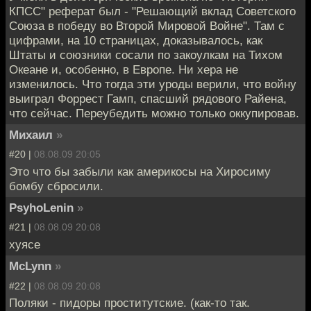
КПСС" реферат был - "Решающий вклад Советского
Союза в победу во Второй Мировой Войне". Там с
цифрами, на 10 страницах, доказывалось, как
Штаты и союзники сосали по закоулкам на Тихом
Океане и, особенно, в Европе. Ни хера не
изменилось. Что тогда эти уроды верили, что войну
выиграл Форрест Гамп, спасший рядового Райена,
что сейчас. Переубедить можно только оккупировав.
Михаил
»
#20 |
08.08.09 20:05
Это что бы забыли как америкосы на Хиросиму
бомбу сбросили.
PsyhoLenin
»
#21 |
08.08.09 20:08
хуясе
McLynn
»
#22 |
08.08.09 20:08
Поляки - пидоры проститутские. (как-то так.