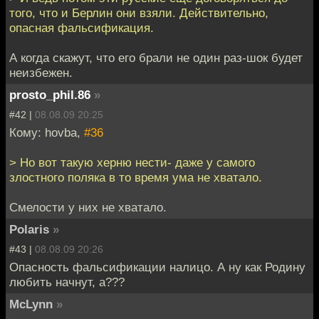
того, что и Берлин они взяли. Действительно,
опасная фальсификация.
А когда скажут, что его брали не один раз-шок будет
неизбежен.
prosto_phil.86
»
#42 |
08.08.09 20:25
Кому: hovba,
#36
> Но вот такую херню нести- даже у самого
злостного поляка в то время ума не хватало.
Смелости у них не хватало.
Polaris
»
#43 |
08.08.09 20:26
Опасность фальсификации налицо. А ну как Родину
любить начнут, а???
McLynn
»