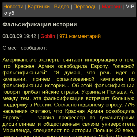
Новости
|
Картинки
|
Видео
|
Переводы
|
Магазин
|
VIP
клуб
Фальсификация истории
08.08.09 19:42
|
Goblin
|
971 комментарий
С мест сообщают:
Американские эксперты считают информацию о том,
что Красная Армия освободила Европу, "опасной
фальсификацией". "Я думаю, что речь идет о
кампании, причем организованной кампании по
фальсификации истории... Об этой фальсификации
говорят прибалтийские страны, Украина и Польша. А,
между тем, эта фальсификация встречает большую
поддержку в России. Согласно недавнему опросу, 77%
населения считают, что Красная Армия освободила
Европу", — заявил профессор по гуманитарным
дисциплинам и общественным связям университета
Мэриленда, специалист по истории Польши 20 века,
американец польского происхождения Майкл Шпорер