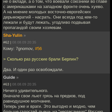
не о вкладе, а о том, что воевали союзники во главе
с америкашками на западном фронте очень хуево.
А на мнение молодых восточно-еврогейских
дерьмократий - насрать. Они всегда под кем-то
лежали и будут лежать, угодливо подвывая
пропагандой своим хозяевам.
Sha-Yulin
»
#62 |
08.08.09 20:35
Кому: 7gnomov,
#56
> Сколько раз русские брали Берлин?
Два. И один раз освобождали.
Guide
»
#63 |
08.08.09 20:35
Ничего удивительного.
Вначале свои льют грязь на предков, под
равнодушное молчание.
Теперь уже и враги. Это выгодно и модно, чем
больше гадостей льешь на "неотесанную" Россию,