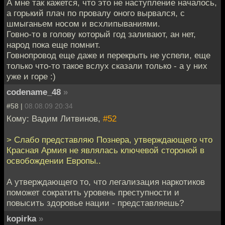
А мне так кажется, что это не наступление началось,
а горький плач по провалу оного вырвался, с
шмыганьем носом и всхлипываниями.
Говно-то в голову который год заливают, ан нет,
народ пока еще помнит.
Говнопровод еще даже и перекрыть не успели, еще
только что-то такое вслух сказали только - а у них
уже и горе :)
codename_48
»
#58 |
08.08.09 20:34
Кому: Вадим Литвинов,
#52
> Слабо представляю Познера, утверждающего что
Красная Армия не являлась ключевой стороной в
освобождении Европы..
А утверждающего то, что легализация наркотиков
поможет сократить уровень преступности и
повысить здоровье нации - представляешь?
kopirka
»