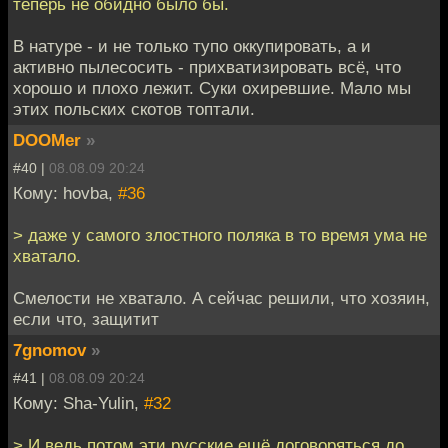
теперь не обидно было бы.
В натуре - и не только тупо оккупировать, а и
активно пылесосить - прихватизировать всё, что
хорошо и плохо лежит. Суки охиревшие. Мало мы
этих польских скотов топтали.
DOOMer
»
#40 |
08.08.09 20:24
Кому: hovba,
#36
> даже у самого злостного поляка в то время ума не
хватало.
Смелости не хватало. А сейчас решили, что хозяин,
если что, защитит
7gnomov
»
#41 |
08.08.09 20:24
Кому: Sha-Yulin,
#32
> И ведь потом эти русские ещё договоряться до