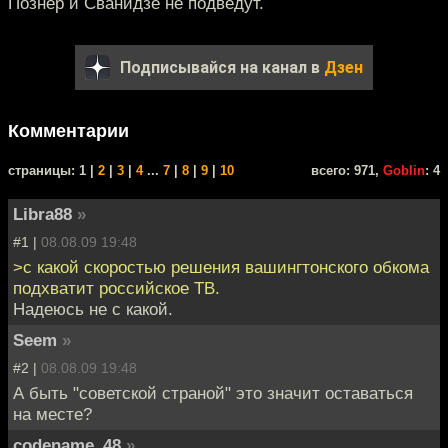
Познер и Сванидзе не подведут.
Подписывайся на канал в
Дзен
Комментарии
cтраницы: 1 |
2
|
3
|
4
...
7
|
8
|
9
|
10
всего: 971,
Goblin
: 4
Libra88
»
#1 |
08.08.09 19:48
>с какой скоростью решения вашингтонского обкома
подхватит российское ТВ.
Надеюсь не с какой.
Seem
»
#2 |
08.08.09 19:48
А быть "советской страной" это значит оставаться
на месте?
codename_48
»