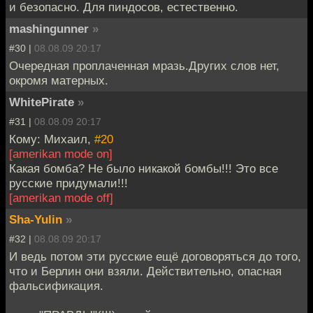
и безопасно. Для пиндосов, естественно.
mashingunner
»
#30 |
08.08.09 20:17
Очередная проплаченная мразь.Других слов нет,
окромя матерных.
WhitePirate
»
#31 |
08.08.09 20:17
Кому: Михаил,
#20
[amerikan mode on]
Какая бомба? Не было никакой бомбы!!! Это все
русские придумали!!!
[amerikan mode off]
Sha-Yulin
»
#32 |
08.08.09 20:17
И ведь потом эти русские ещё договоряться до того,
что и Берлин они взяли. Действительно, опасная
фальсификация.