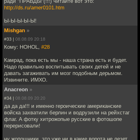
ради "ПРАВДЫ"(!!!) читайте вот это:
http://ds.ru/amer0101.htm
Ы-Ы-Ы-Ы-Ы!
Mishgan
»
#33 |
08.08.09 20:18
Кому: HOHOL,
#28
Камрад, пока есть мы - наша страна есть и будет.
Надо правильно воспитывать своих детей и не
давать загаживать им мозг подобным дерьмом.
Извините. ИМХО.
Anacreon
»
#34 |
08.08.09 20:20
да да да!!! и именно героические американские
войска захватили берлин и водрузили на рейхстаг
флаг. А фотку хитрожопые русские в фотошопе
перерисовали!
ну жопошники, это уже ни в какие ворота не лезет.