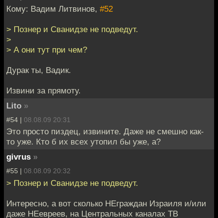
Кому: Вадим Литвинов,
#52
> Познер и Сванидзе не подведут.
>
> А они тут при чем?
Дурак ты, Вадик.
Извини за прямоту.
Lito
»
#54 |
08.08.09 20:31
Это просто пиздец, извините. Даже не смешно как-
то уже. Кто б их всех утопил бы уже, а?
givrus
»
#55 |
08.08.09 20:32
> Познер и Сванидзе не подведут.
Интересно, а вот сколько НЕграждан Израиля и/или
даже НЕевреев, на Центральных каналах ТВ