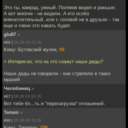
Это ты, камрад, умный. Поляков видел и раньше.
А вот многие - не видели. А кто особо
впечатлительный, или с головой не в друзьях - так
еще и говно это хавать будет.
glu87
»
#66 |
08.08.09 20:35
Кому: Бутовский жулик,
#8
> Интересно, что на это скажут наши деды?
Наши деды не говорили - они стреляли в таких
мразей
Челябинец
»
#67 |
08.08.09 20:35
Вот тебе бл...ть и "перезагрузка" отношений.
Temen
»
#68 |
08.08.09 20:35
Кому: 7gnomov,
#56