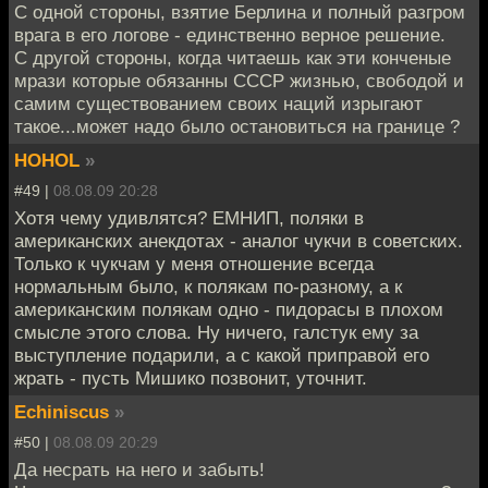
С одной стороны, взятие Берлина и полный разгром
врага в его логове - единственно верное решение.
С другой стороны, когда читаешь как эти конченые
мрази которые обязанны СССР жизнью, свободой и
самим существованием своих наций изрыгают
такое...может надо было остановиться на границе ?
HOHOL
»
#49 |
08.08.09 20:28
Хотя чему удивлятся? ЕМНИП, поляки в
американских анекдотах - аналог чукчи в советских.
Только к чукчам у меня отношение всегда
нормальным было, к полякам по-разному, а к
американским полякам одно - пидорасы в плохом
смысле этого слова. Ну ничего, галстук ему за
выступление подарили, а с какой приправой его
жрать - пусть Мишико позвонит, уточнит.
Echiniscus
»
#50 |
08.08.09 20:29
Да несрать на него и забыть!