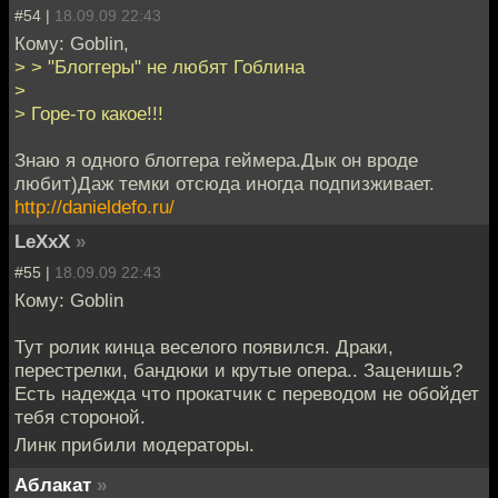
#54 |
18.09.09 22:43
Кому: Goblin,
> > "Блоггеры" не любят Гоблина
>
> Горе-то какое!!!
Знаю я одного блоггера геймера.Дык он вроде
любит)Даж темки отсюда иногда подпизживает.
http://danieldefo.ru/
LeXxX
»
#55 |
18.09.09 22:43
Кому: Goblin
Тут ролик кинца веселого появился. Драки,
перестрелки, бандюки и крутые опера.. Заценишь?
Есть надежда что прокатчик с переводом не обойдет
тебя стороной.
Линк прибили модераторы.
Аблакат
»