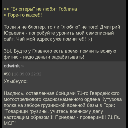
>> "Блоггеры" не любят Гоблина
> Горе-то какое!!!
То ли я не блоггер, то ли "люблю" не того! Дмитрий
Юрьевич - попробуйте уронить мой самописный
сайт. Чай мой адреск уже помните!!! ;-)
ЗЫ. Будто у Главного есть время помнить всякую
фигню - надо деньги зарабатывать!
edwink
»
#50 |
18.09.09 22:32
Улыбнуло:
Надпись, оставленная бойцами 71-го Гвардейского
мотострелкового краснознаменного ордена Кутузова
полка на заборе грузинской военной базы в Гори:
"Товарищи грузины, учитесь военному делу
настоящим образом!!! Приедем - проверим!!! 71 Гв.
МСП"