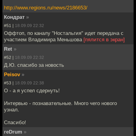
http://www.regions.ru/news/2186653/
Кондрат
»
#51 |
18.09.09 22:32
Оффтоп, по каналу "Ностальгия" идет передача с
участием Владимира Меньшова
[пялится в экран]
Ret
»
#52 |
18.09.09 22:32
Д.Ю. спасибо за новость
Peisov
»
#53 |
18.09.09 22:38
О - а я успел сдернуть!
Интервью - познавательные. Много чего нового
узнал.
Спасибо!
reDrum
»