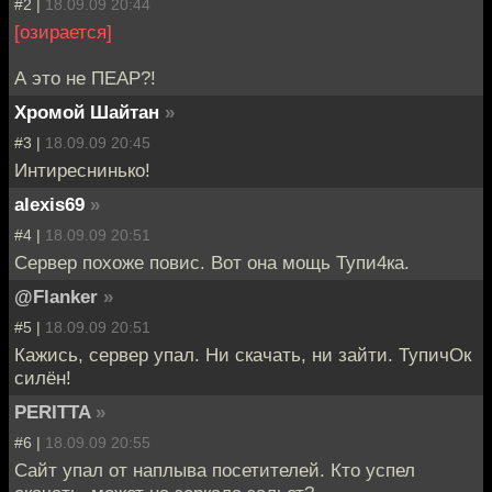
#2 |
18.09.09 20:44
[озирается]
А это не ПЕАР?!
Хромой Шайтан
»
#3 |
18.09.09 20:45
Интиреснинько!
alexis69
»
#4 |
18.09.09 20:51
Сервер похоже повис. Вот она мощь Тупи4ка.
@Flanker
»
#5 |
18.09.09 20:51
Кажись, сервер упал. Ни скачать, ни зайти. ТупичОк
силён!
PERITTA
»
#6 |
18.09.09 20:55
Сайт упал от наплыва посетителей. Кто успел