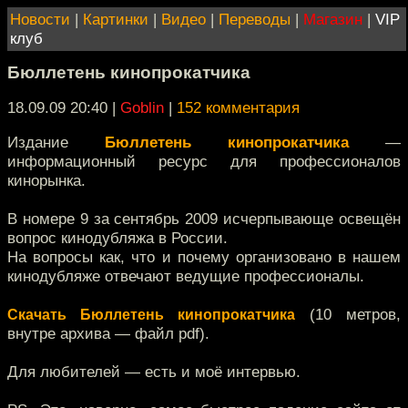
Новости
|
Картинки
|
Видео
|
Переводы
|
Магазин
|
VIP
клуб
Бюллетень кинопрокатчика
18.09.09 20:40
|
Goblin
|
152 комментария
Издание
Бюллетень кинопрокатчика
—
информационный ресурс для профессионалов
кинорынка.
В номере 9 за сентябрь 2009 исчерпывающе освещён
вопрос кинодубляжа в России.
На вопросы как, что и почему организовано в нашем
кинодубляже отвечают ведущие профессионалы.
(10 метров,
Скачать Бюллетень кинопрокатчика
внутре архива — файл pdf).
Для любителей — есть и моё интервью.