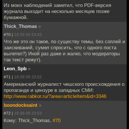
Из моих наблюдений заметил, что PDF-версия
журнала выходит на несколько месяцев позже
бумажной.
Thick_Thomas
»
#70 |
18.09.09 23:43
Что же это он такое, по существу темы, без соплей и
заискиваний, сумел спросить, что с одного поста
вылетел?) Иной раз даже и жалко, что модераторы
так текст режут).
Leon_Spb
»
#71 |
18.09.09 23:52
Американский журналист чешского происхождения о
пропаганде и цензуре в западных СМИ:
http://www.rabkor.ru/?area=articleItem&id=3346
boondocksaint
»
#72 |
18.09.09 23:53
Кому: Thick_Thomas,
#70