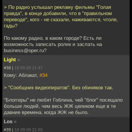
> По радио услышал рекламу фильмы "Голая
правда", в конце добавили, что в "правильном
переводе", кого - не сказали, наживаются, чтоле,
гады?
По какому радио, в каком городе? Есть ли
возможность записать ролик и заслать на
business@oper.ru?
Light
»
#38 |
18.09.09 21:47
Кому: Аблакат,
#34
> "Сообщник видеопиратов". Без обиняков так.
"Блоггеры" не любят Гоблина, чей "блог" посещало
больше людей, чем весь ЖЖ целиком еще в те
давние времена, когда ЖЖ не было.
Los
»
#39 |
18.09.09 21:50