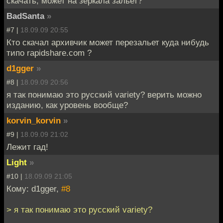
скачать, может на зеркала зальет?
BadSanta
»
#7 |
18.09.09 20:55
Кто скачал архивчик может перезальет куда нибудь
типо rapidshare.com ?
d1gger
»
#8 |
18.09.09 20:56
я так понимаю это русский variety? верить можно
изданию, как уровень вообще?
korvin_korvin
»
#9 |
18.09.09 21:02
Лежит гад!
Light
»
#10 |
18.09.09 21:05
Кому: d1gger,
#8
> я так понимаю это русский variety?