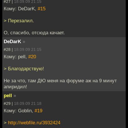
#27 |
18.09.09 21:15
Кому: DeDarK,
#15
> Перезалил.
О, спасибо, отсюда качает.
DeDarK
»
#28 |
18.09.09 21:15
Кому: pell,
#20
> Благодарствую!
Не за что, там ДЮ меня на форуме аж на 9 минут
апиридил!
pell
»
#29 |
18.09.09 21:18
Кому: Goblin,
#19
>
http://webfile.ru/3932424