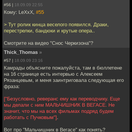
#56 |
18.09.09 22:55
Кому: LeXxX,
#55
> Тут ролик кинца веселого появился. Драки,
перестрелки, бандюки и крутые опера..
Смотрите на видео "Снос Черкизона"?
Thick_Thomas
»
#57 |
18.09.09 23:16
Камрады объясните пожалуйста, там в бюллетене
на 16 странице есть интервью с Алексеем
Рязанцевым, и меня заинтриговала следующая его
фраза:
["Безусловно, реверанс ему как переводчику. Еще
мы делали с ним МАЛЬЧИШНИК В ВЕГАСЕ. Не
значит, что мы на всех фильмах подряд будем
работать с Пучковым"]
.
Вот про "Мальчишник в Вегасе" как понять?