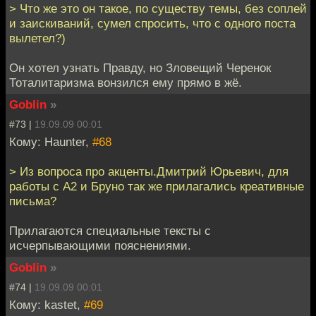
> Что же это он такое, по существу темы, без соплей
и заискиваний, сумел спросить, что с одного поста
вылетел?)
Он хотел узнать Правду, но Зловещий Черенок
Тоталитаризма вонзился ему прямо в жё.
Goblin
»
#73 |
19.09.09 00:01
Кому: Haunter,
#68
> Из вопроса про акценты.Дмитрий Юрьевич, для
работы с А2 и Бруно так же прилагались креативные
письма?
Прилагаются специальные тексты с
исчерпывающими пояснениями.
Goblin
»
#74 |
19.09.09 00:01
Кому: kastet,
#69