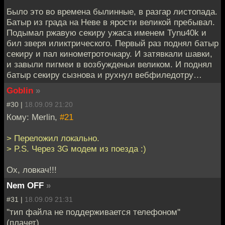
Было это во времена былинные, в разгар листопада.
Батыр из града на Неве в ярости великой пребывал.
Подымал ржавую секиру ужаса именем Tynu40k и
бил зверя иликтрического. Первый раз поднял батыр
секиру и пал кинометроточкару. И затявкали шавки,
и завыли пигмеи в возбужденьи великом. И поднял
батыр секиру сызнова и рухнул вебфиледотру…
Goblin
»
#30 |
18.09.09 21:20
Кому: Merlin,
#21
> Переложил локально.
> P.S. Через 3G модем из поезда :)
Ох, ловкач!!!
Nem OFF
»
#31 |
18.09.09 21:31
''тип файла не поддерживается телефоном''
(плачет)