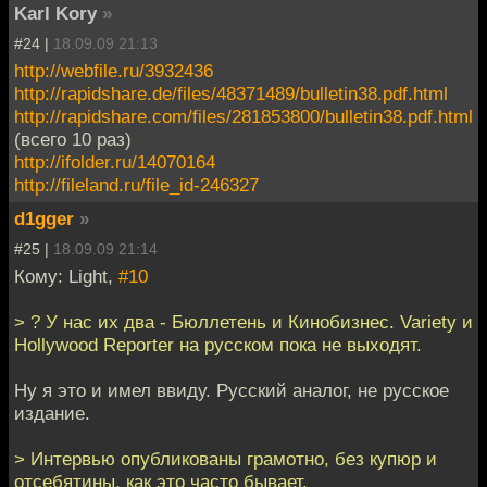
Karl Kory
»
#24 |
18.09.09 21:13
http://webfile.ru/3932436
http://rapidshare.de/files/48371489/bulletin38.pdf.html
http://rapidshare.com/files/281853800/bulletin38.pdf.html
(всего 10 раз)
http://ifolder.ru/14070164
http://fileland.ru/file_id-246327
d1gger
»
#25 |
18.09.09 21:14
Кому: Light,
#10
> ? У нас их два - Бюллетень и Кинобизнес. Variety и
Hollywood Reporter на русском пока не выходят.
Ну я это и имел ввиду. Русский аналог, не русское
издание.
> Интервью опубликованы грамотно, без купюр и
отсебятины, как это часто бывает.