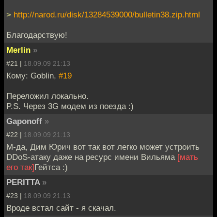
>
http://narod.ru/disk/13284539000/bulletin38.zip.html
Благодарствую!
Merlin
»
#21 |
18.09.09 21:13
Кому: Goblin,
#19
Переложил локально.
P.S. Через 3G модем из поезда :)
Gaponoff
»
#22 |
18.09.09 21:13
М-да, Дим Юрич вот так вот легко может устроить
DDoS-атаку даже на ресурс имени Вильяма
[мать
его так]
Гейтса :)
PERITTA
»
#23 |
18.09.09 21:13
Вроде встал сайт - я скачал.