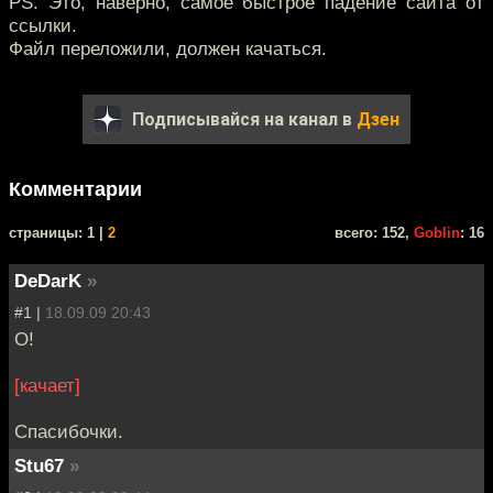
PS. Это, наверно, самое быстрое падение сайта от
ссылки.
Файл переложили, должен качаться.
Подписывайся на канал в
Дзен
Комментарии
cтраницы: 1 |
2
всего: 152,
Goblin
: 16
DeDarK
»
#1 |
18.09.09 20:43
О!
[качает]
Спасибочки.
Stu67
»