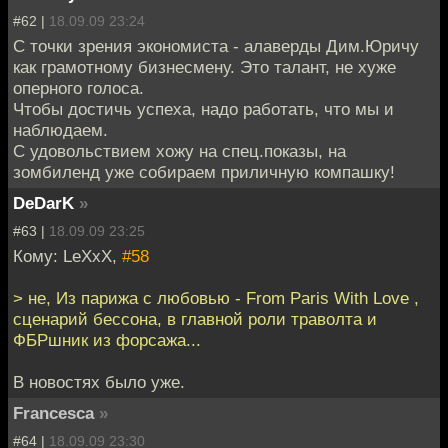
#62 |
18.09.09 23:24
С точки зрения экономиста - алаверды Дим.Юричу
как грамотному бизнесмену. Это талант, не хуже
оперного голоса.
Чтобы достичь успеха, надо работать, что мы и
наблюдаем.
С удовольствием хожу на спец.показы, на
зомбиленд уже собираем приличную компашку!
DeDarK
»
#63 |
18.09.09 23:25
Кому: LeXxX,
#58
> не, Из парижа с любовью - From Paris With Love ,
сценарий бессона, в главной роли траволта и
ФБРшник из форсажа...
В новостях было уже.
Francesca
»
#64 |
18.09.09 23:30