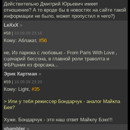
Действительно Дмитрий Юрьевич имеет
отношение? А то вроде бы в новостях на сайте такой
информации не было, может пропустил я чего?)
LeXxX
»
#58 |
18.09.09 23:16
Кому: Аблакат,
#56
не, Из парижа с любовью - From Paris With Love ,
сценарий бессона, в главной роли траволта и
ФБРшник из форсажа...
Эрик Картман
»
#59 |
18.09.09 23:20
Кому: Light,
#35
> Или у тебя режиссер Бондарчук - аналог Майкла
Бея?
Хуже. Бондарчук - это наш ответ Майклу Бэю!!!
shambler
»