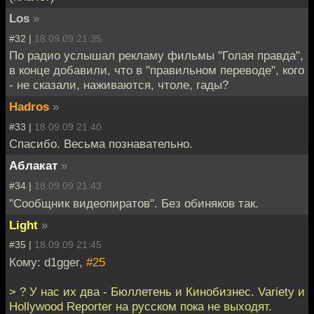
Los
»
#32 |
18.09.09 21:35
По радио услышал рекламу фильмы "Голая правда",
в конце добавили, что в "правильном переводе", кого
- не сказали, наживаются, чтоле, гады?
Hadros
»
#33 |
18.09.09 21:40
Спасибо. Весьма познавательно.
Аблакат
»
#34 |
18.09.09 21:43
"Сообщник видеопиратов". Без обиняков так.
Light
»
#35 |
18.09.09 21:45
Кому: d1gger,
#25
> ? У нас их два - Бюллетень и Кинобизнес. Variety и
Hollywood Reporter на русском пока не выходят.