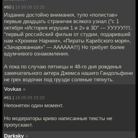
#60 |
18.09.09 23:20
Издание достойно внимания, тупо «полистав»
первые двадцать страничек всякого узнал ("с 1
октября «История игрушек 1 и 2» в 3D" — УУУУУ!!!!,
"первый российский фильм от студии, подарившей
нам «Хроники Нарнии», «Пираты Карибского моря»,
«Зачарованная»" — AAAAAA!!!) Но требует более
вдумчивого ознакомления.
А пока по случаю пятницы и 48-го дня рожденья
замечательного актера Джемса нашего Гандольфини
не грех водочки под грузди соленые тяпнуть.
Vovkas
»
#61 |
18.09.09 23:20
Непонятен один момент.
Но модераторы криво написанные тексты не
пропускают.
Darksky
»