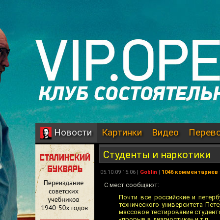
Картинки
Видео
Перев
Новости
Студенты и наркотики
05.10.09 15:06 |
Goblin
|
1046 комментариев
С мест сообщают:
Почти все российские и петер
технического университета Пет
массовое тестирование студент
«прорыв в диагностике» и т.п.