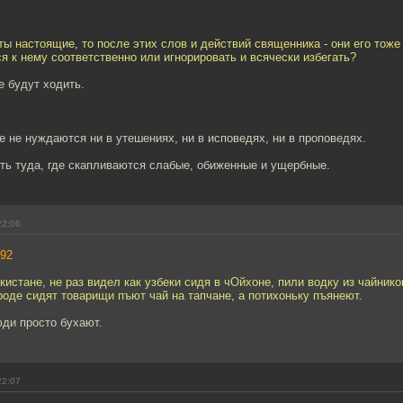
ты настоящие, то после этих слов и действий священника - они его тож
ся к нему соответственно или игнорировать и всячески избегать?
е будут ходить.
 не нуждаются ни в утешениях, ни в исповедях, ни в проповедях.
ть туда, где скапливаются слабые, обиженные и ущербные.
22:06
92
кистане, не раз видел как узбеки сидя в чОйхоне, пили водку из чайнико
роде сидят товарищи пъют чай на тапчане, а потихоньку пъянеют.
юди просто бухают.
22:07