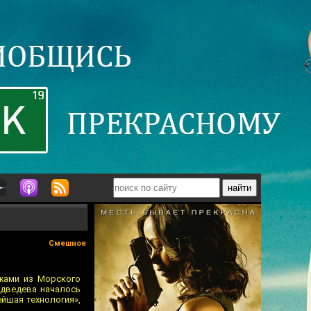
Смешное
жами из Морского
едведева началось
йшая технология»,