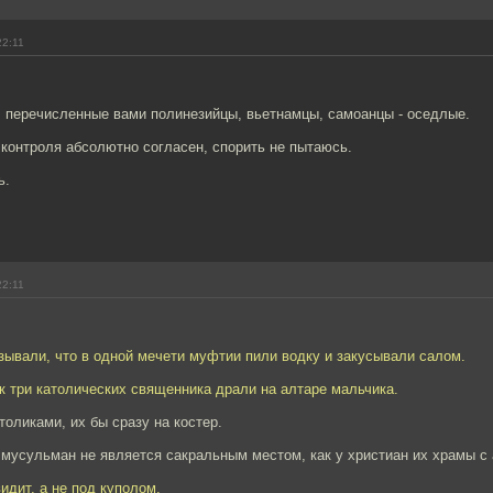
22:11
 перечисленные вами полинезийцы, вьетнамцы, самоанцы - оседлые.
 контроля абсолютно согласен, спорить не пытаюсь.
ь.
22:11
азывали, что в одной мечети муфтии пили водку и закусывали салом.
к три католических священника драли на алтаре мальчика.
толиками, их бы сразу на костер.
 мусульман не является сакральным местом, как у христиан их храмы с
идит, а не под куполом.