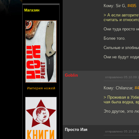
Кому: Sir G,
#495
Магазин
> А если авторите
считать и относит
Они туда просто н
Более того.
Сильные и злобные
Они не будут ходи
Goblin
отправлено 05.10.09 
Кому: Chilanzar,
#4
Империя ножей
> Проживая в Узбе
чая была водка, в
Это другое, это л
Просто Изя
отправлено 05.10.09 