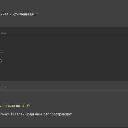
ькая и кругленькая ?
22:11
л.
д.
22:11
ы сильно потеют?
льно. И запах йода еще распространяют.