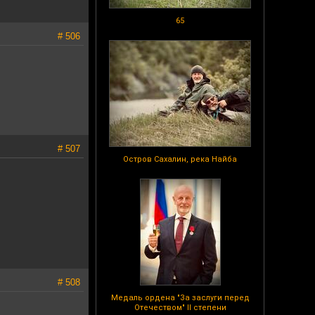
65
# 506
# 507
Остров Сахалин, река Найба
# 508
Медаль ордена "За заслуги перед
Отечеством" II степени