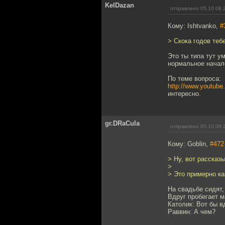
KelDazan
отправлено 05.10.09 
Кому: Ishtvanko,
#
> Скока годов теб
Это ты типа тут у
нормальное начал
По теме вопроса:
http://www.youtu
интересно.
gr.DRaCula
отправлено 05.10.09 
Кому: Goblin,
#472
> Ну, вот рассказ
>
> Это примерно ка
На свадьбе сидят,
Вдруг пробегает м
Католик: Вот бы вд
Раввин: А чем?