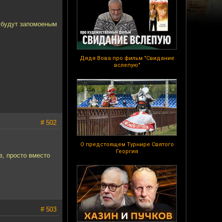
е будут запомоеным
Дядя Вова про фильм "Свидание
вслепую"
# 502
О предстоящем Турнире Святого
Георгия
в, просто вместо
# 503