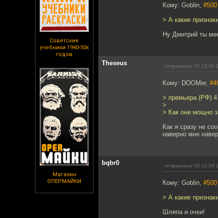
Кому: Goblin,
#500
> А какие признак
Ну Дмитрий ты мен
Советские
учебники 1940-50х
годов
Theseus
отправлено 05.10.09 
Кому: DOOMer,
#4
> премьера (РФ) 4
>
> Как они мощно з
Как я сразу не со
наверно мне навер
bqbr0
отправлено 05.10.09 
Магазин
ОПЕРМАЙКИ
Кому: Goblin,
#500
> А какие признак
Шляпа и очки!