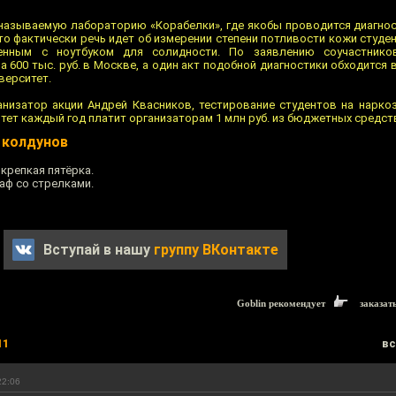
 называемую лабораторию «Корабелки», где якобы проводится диагнос
то фактически речь идет об измерении степени потливости кожи студ
енным с ноутбуком для солидности. По заявлению соучастников
 600 тыс. руб. в Москве, а один акт подобной диагностики обходится в
верситет.
рганизатор акции Андрей Квасников, тестирование студентов на нарко
тет каждый год платит организаторам 1 млн руб. из бюджетных средст
 колдунов
 крепкая пятёрка.
аф со стрелками.
Вступай в нашу
группу ВКонтакте
Goblin рекомендует
заказат
11
вс
22:06