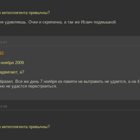
и интеллигента привычны?
я удивляешь. Очки и скрипачка, а так же Исаич подмышкой.
22:07
93
 ноября 2009
адвигают, а?
образил. Все же день 7 ноября из памяти не вытравить не удается, а на 4
но не удастся перестроиться.
22:08
и интеллигента привычны?