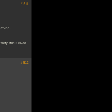
# 511
стиле -
этому мне и было
# 512