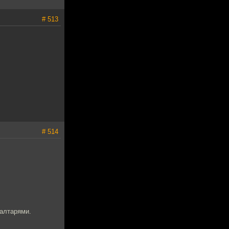
# 513
# 514
 алтарями.