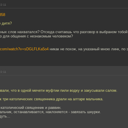
22:11
358
е дитя?
мных слов нахватался? Отсюда считаешь что разговор в выбраном тобой 
о для общения с незнакомым человеком?
be.com/watch?v=sDGLFLKa5o4
никак не похож, на указаный мною линк, по 
22:11
ывали, что в одной мечети муфтии пили водку и закусывали салом.
к три католических священника драли на алтаре мальчика.
 католический священник и раввин.
альчик, останавливается, наклоняется - завязать шнурки.
уть...