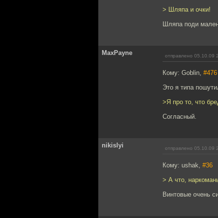
> Шляпа и очки!
Шляпа поди мален
MaxPayne
отправлено 05.10.09 
Кому: Goblin,
#476
Это я типа пошути
>Я про то, что бре
Согласный.
nikislyi
отправлено 05.10.09 
Кому: ushak,
#36
> А что, наркоман
Винтовые очень си