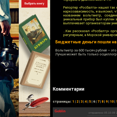
Репортер «Росбалта» нашел так
наркозависимость, и выяснил, ч
названием вольтметр, соедин
уникальный прибор был куплен за
выплачивает организаторам уни
...Как рассказал «Росбалту» о
регулярным, а Морской универси
Бюджетные деньги пошли на
Вольтметр за 600 тысяч рублей — это
Лучше может быть только осциллогр
Комментарии
cтраницы:
1
|
2
|
3
|
4
|
5
| 6 |
7
|
8
|
9
|
10
|
Goblin
отправлено 05.10.09 