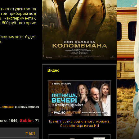
тика студентов на
ентов прибором под
 «эксперимента»,
 500 руб., которые
зависимость будет
в.
Видео
ь
лендинг
в megagroup.ru
его: 1046,
Goblin
: 71
Трамп против родильного туризма,
безработица из-за ИИ
# 501