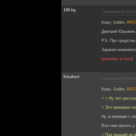
100.kg
отправлено 05.10.09 
Кому: Goblin,
#473
Дмитрий Юрьевич,
P.S. Про средства
Заранее извиняюс
[залезает в окоп]
Karakurt
отправлено 05.10.09 
Кому: Goblin,
#472
> > Ну, вот расск
> Это примерно ка
Ну, в примере с ка
Все-таки мечеть у
> Под крышей не в