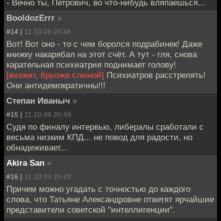
- Вечно ты, Петрович, во что-нибудь вляпаешься...
BooldozErrr
»
#14 |
11.10.09 20:48
Вот! Вот оно - то с чем боролся подрабинек! Даже
книжку накарябал на этот счёт. А тут - гля, снова
карательная психиатрия поднимает голову!
[визжит, брызжа слюной]
Психиатров расстрелять!
Они антидемократичны!!!
Степан Иваныч
»
#15 |
11.10.09 20:49
Судя по финалу интервью, либералы сработали с
весьма низким КПД... не повод для радости, но
обнадеживает...
Akira San
»
#16 |
11.10.09 20:49
Причем можно угадать с точностью до каждого
слова, что Татьяне Александровне ответят ярчайшие
представители советской "интеллигенции".