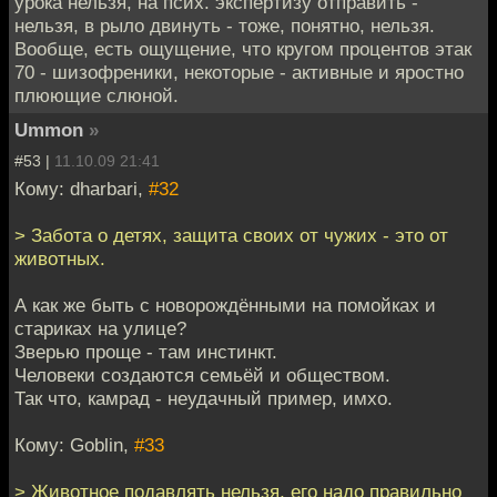
урока нельзя, на псих. экспертизу отправить -
нельзя, в рыло двинуть - тоже, понятно, нельзя.
Вообще, есть ощущение, что кругом процентов этак
70 - шизофреники, некоторые - активные и яростно
плюющие слюной.
Ummon
»
#53 |
11.10.09 21:41
Кому: dharbari,
#32
> Забота о детях, защита своих от чужих - это от
животных.
А как же быть с новорождёнными на помойках и
стариках на улице?
Зверью проще - там инстинкт.
Человеки создаются семьёй и обществом.
Так что, камрад - неудачный пример, имхо.
Кому: Goblin,
#33
> Животное подавлять нельзя, его надо правильно