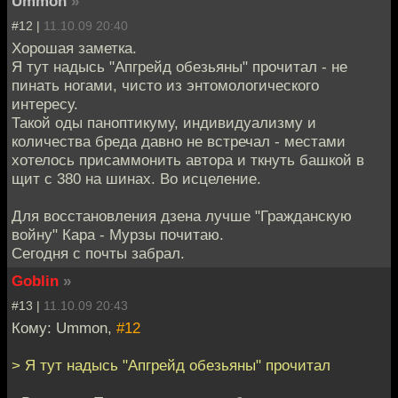
Ummon
»
#12 |
11.10.09 20:40
Хорошая заметка.
Я тут надысь "Апгрейд обезьяны" прочитал - не
пинать ногами, чисто из энтомологического
интересу.
Такой оды паноптикуму, индивидуализму и
количества бреда давно не встречал - местами
хотелось присаммонить автора и ткнуть башкой в
щит с 380 на шинах. Во исцеление.
Для восстановления дзена лучше "Гражданскую
войну" Кара - Мурзы почитаю.
Сегодня с почты забрал.
Goblin
»
#13 |
11.10.09 20:43
Кому: Ummon,
#12
> Я тут надысь "Апгрейд обезьяны" прочитал