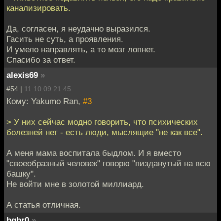
канализировать.
Да, согласен, я неудачно выразился.
Гасить не суть, а проявления.
И умело направлять, а то мозг лопнет.
Спасибо за ответ.
alexis69
»
#54 |
11.10.09 21:45
Кому: Yakumo Ran,
#3
> У них сейчас модно говорить, что психических
болезней нет - есть люди, мыслящие "не как все".
А меня мама воспитала быдлом. И я вместо
"своеобразный человек" говорю "пизданутый на всю
башку".
Не войти мне в золотой миллиард.
А статья отличная.
bqbr0
»