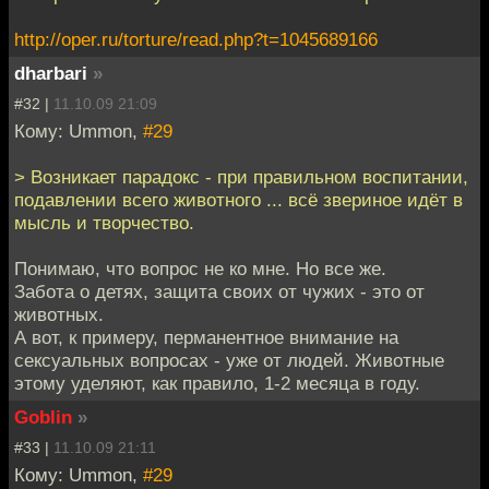
http://oper.ru/torture/read.php?t=1045689166
dharbari
»
#32 |
11.10.09 21:09
Кому: Ummon,
#29
> Возникает парадокс - при правильном воспитании,
подавлении всего животного ... всё звериное идёт в
мысль и творчество.
Понимаю, что вопрос не ко мне. Но все же.
Забота о детях, защита своих от чужих - это от
животных.
А вот, к примеру, перманентное внимание на
сексуальных вопросах - уже от людей. Животные
этому уделяют, как правило, 1-2 месяца в году.
Goblin
»
#33 |
11.10.09 21:11
Кому: Ummon,
#29