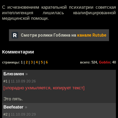
С исчезновением карательной психиатрии советская
интеллигенция лишилась квалифицированной
медицинской помощи.
Смотри ролики Гоблина на
канале Rutube
Комментарии
cтраницы: 1 |
2
|
3
|
4
|
5
|
6
всего: 524,
Goblin
: 40
Блюзмен
»
#1 |
11.10.09 20:26
[злорадно ухмыляется, копирует текст]
Это пять.
Beefeater
»
#2 |
11.10.09 20:29