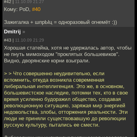
#42 |
11.10.09 21:27
Кому: PoD,
#40
Зажигалка + шпрЫц = одноразовый огнемёт :))
Dmitrij
»
#43 |
11.10.09 21:29
Хорошая статейка, хотя не удержалась автор, чтобы
не пнуть мимоходом "проклятых большевиков".
Видно, дворянские корни взыграли.
> > Что совершенно неудивительно, если
вспомнить, откуда возникла современная
либеральная интеллигенция. Это же, в основном,
большевистское наследие, потомки тех, кто в свое
время усиленно будоражил общество, создавая
революционную ситуацию, заряжая мир энергией
недовольства, злобы, отторжения реальности. Эти
люди не приняли существовавшую до революции
русскую культуру, пытались ее смести.