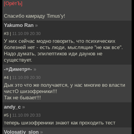
[ОрётЪ]
Спасибо камраду Timus'у!
Yakumo Ran
»
#3 |
11.10.09 20:30
У них сейчас модно говорить, что психических
болезней нет - есть люди, мыслящие "не как все".
Надо думать, эпилептиков иди даунов не
существует.
-=Диметр=-
»
#4 |
11.10.09 20:30
Дык это что же получается, у нас многие во власти
чистО шизофреники!!!
Так не бывает!!!
andy_c
»
#5 |
11.10.09 20:33
теперь шизофреники знают как проходить тест
Volosatiy_slon
»