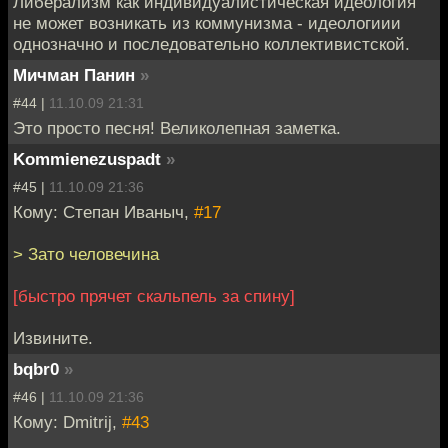
Либерализм как индивидуалистическая идеология
не может возникать из коммунизма - идеологиии
однозначно и последовательно коллективистской.
Мичман Панин
»
#44 |
11.10.09 21:31
Это просто песня! Великолепная заметка.
Kommienezuspadt
»
#45 |
11.10.09 21:36
Кому: Степан Иваныч,
#17
> Зато человечина
[быстро прячет скальпель за спину]
Извините.
bqbr0
»
#46 |
11.10.09 21:36
Кому: Dmitrij,
#43