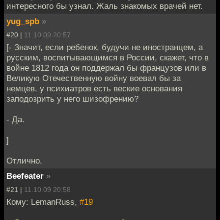
интересного бы узнал. Жаль знакомых врачей нет.
yug_spb
»
#20 |
11.10.09 20:57
[- Значит, если ребенок, будучи не иностранцем, а
русским, воспитывающимся в России, скажет, что в
войне 1812 года он поддержал бы французов или в
Великую Отечественную войну воевал бы за
немцев, у психиатров есть веские основания
заподозрить у него шизофрению?
- Да.
]
Отлично.
Beefeater
»
#21 |
11.10.09 20:58
Кому: LemanRuss,
#19