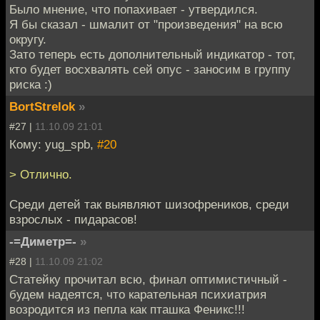
Было мнение, что попахивает - утвердился.
Я бы сказал - шмалит от "произведения" на всю
округу.
Зато теперь есть дополнительный индикатор - тот,
кто будет восхвалять сей опус - заносим в группу
риска :)
BortStrelok
»
#27 |
11.10.09 21:01
Кому: yug_spb,
#20
> Отлично.
Среди детей так выявляют шизофреников, среди
взрослых - пидарасов!
-=Диметр=-
»
#28 |
11.10.09 21:02
Статейку прочитал всю, финал оптимистичный -
будем надеятся, что карательная психиатрия
возродится из пепла как пташка Феникс!!!