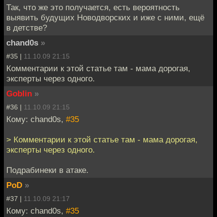
Так, что же это получается, есть вероятность
выявить будущих Новодворских и иже с ними, ещё
в детстве?
chand0s
»
#35 |
11.10.09 21:15
Комментарии к этой статье там - мама дорогая,
эксперты через одного.
Goblin
»
#36 |
11.10.09 21:15
Кому: chand0s,
#35
> Комментарии к этой статье там - мама дорогая,
эксперты через одного.
Подрабинеки в атаке.
PoD
»
#37 |
11.10.09 21:17
Кому: chand0s,
#35