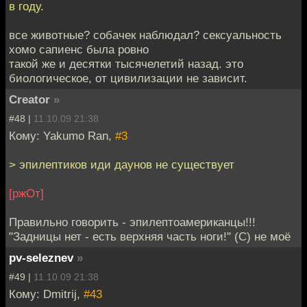
в году.
все животные? собачек наблюдал? сексуальность
хомо сапиенс была ровно
такой же и десятки тысячелетий назад. это
биологическое, от цивилизации не зависит.
Creator
»
#48 |
11.10.09 21:38
Кому: Yakumo Ran,
#3
> эпилептиков иди даунов не существует
[ржОт]
Правильно говорить - эпилептоамериканцы!!!
"Задницы нет - есть верхняя часть ноги!" (С) не моё
pv-seleznev
»
#49 |
11.10.09 21:38
Кому: Dmitrij,
#43