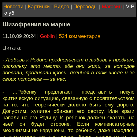
Новости
|
Картинки
|
Видео
|
Переводы
|
Магазин
|
VIP
клуб
Шизофрения на марше
11.10.09 20:24
|
Goblin
|
524 комментария
Цитата:
- Любовь к Родине предполагает и любовь к предкам,
поскольку это место, где они жили, за которое
воевали, проливали кровь, погибая в том числе и за
своих потомков — за нас.
- ...Ребенку предлагают представить некую
критическую ситуацию, связанную с посягательством
на то, что теоретически должно быть ему дорого.
Допустим, хулиган обижает его сестру. Или враги
напали на его Родину. И ребенок должен сказать, на
чьей он будет стороне. Если компенсаторные
механизмы не нарушены, то ребенок, даже находясь
в психотическом состоянии, будет волноваться за