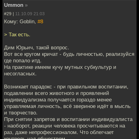
Ummon
»
#29 |
11.10.09 21:03
Кому: Goblin,
#8
> Так есть.
Дим Юрьич, такой вопрос.
Вот все кругом кричат - будь личностью, реализуйся
где попало итд.
На практике имеем кучу мутных субкультур и
несогласных.
Возникает парадокс - при правильном воспитании,
подавлении всего животного и проявлений
индивидуализма получается гораздо менее
управляемая личность, всё звериное идёт в мысль
и творчество.
При снятии запретов и воспитании индивидуалиста
- наоборот, реакции человека просчитываются на
раз, даже непрофессионалом. Что облегчает
контроль над обществом.