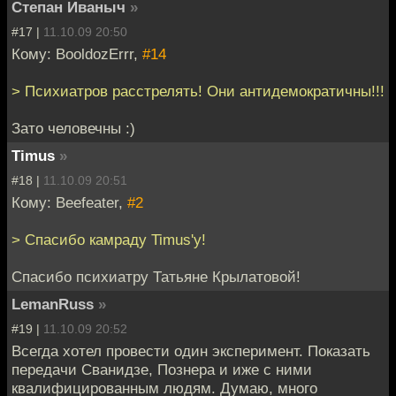
Степан Иваныч
»
#17 |
11.10.09 20:50
Кому: BooldozErrr,
#14
> Психиатров расстрелять! Они антидемократичны!!!
Зато человечны :)
Timus
»
#18 |
11.10.09 20:51
Кому: Beefeater,
#2
> Спасибо камраду Timus'у!
Спасибо психиатру Татьяне Крылатовой!
LemanRuss
»
#19 |
11.10.09 20:52
Всегда хотел провести один эксперимент. Показать
передачи Сванидзе, Познера и иже с ними
квалифицированным людям. Думаю, много