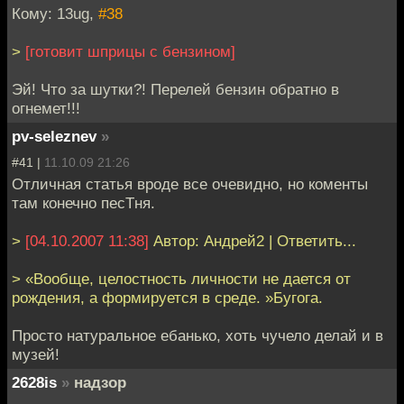
Кому: 13ug,
#38
>
[готовит шприцы с бензином]
Эй! Что за шутки?! Перелей бензин обратно в
огнемет!!!
pv-seleznev
»
#41 |
11.10.09 21:26
Отличная статья вроде все очевидно, но коменты
там конечно песТня.
>
[04.10.2007 11:38]
Автор: Андрей2 | Ответить...
> «Вообще, целостность личности не дается от
рождения, а формируется в среде. »Бугога.
Просто натуральное ебанько, хоть чучело делай и в
музей!
2628is
»
надзор