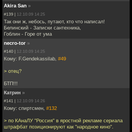
Akira San
»
#139 |
12.10.09 14:25
Так они ж, небось, путают, кто что написал!
Белинский - Записки сантехника,
Гоблин - Горе от ума
necro-tor
»
#140 |
12.10.09 14:25
Кому: F.Gendekassilab,
#49
> отец?
БТП!!!
Катрин
»
#141 |
12.10.09 14:26
Кому: спиртсмен,
#132
> по КАнаЛУ "Россия" в яростной рекламе сериала
штрафбат позиционируют как "народное кино".