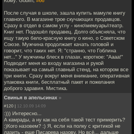
Кому: Goblin,
#66
После случая в школе, зашла купить мамуле книгу
главного. В магазине трое скучающих продавцов.
Сразу в отдел в самом углу - кино\мемуары\театр.
Книг нет. Подошёл продавец. Долго объясняла, что
ищу такую бело-красную книгу о кино, о Советском
Союзе. Мужчина продолжает качать головой и
говорит, что таких нет. Я: "странно, что Гоблина
нет..." У мужчины блеск в глазах, короткое: "Аааа!"
Подводит меня ко входу магазина и рукой
показывает на самый главный стенд, на котором все
три книги. Сразу вокруг меня внимание, оперативная
упаковка книги, бесплатный пакет и пожелания
доброго здравия. Мистика.
Свинья в апельсинах
»
#120 |
12.10.09 14:09
:))) Интересно...
А камрады, а ну как на себя такой тест примерить?
:)Кого назовем? :) Я, если на полку с критикой не
лазить - еще Писарева назову. Но всё... дальше