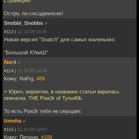
страницей!
Остро, по-сисадмински!
Snobbi_Snobbs
»
#113 |
12.10.09 14:05
Новая версия "Snatch" для самых маленьких:
"Большой КУкиШ"
Nord
»
#114 |
12.10.09 14:06
Кому: NaFig,
#89
> Юрич, вероятно, в названии статьи вкралась
опечатка: THE Pow3r of Tynu40k.
То есть Pow3r тебя не смущает.
timoha
»
#115 |
12.10.09 14:07
Кому: Петюня,
#109