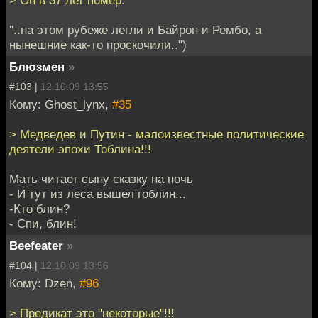
> Он в 37 лет помер.
"..на этом рубеже легли и Байрон и Рембо, а
нынешние как-то проскочили..")
Блюзмен
»
#103 |
12.10.09 13:55
Кому: Ghost_lynx,
#35
> Медведев и Путин - малоизвестные политические
деятели эпохи Тоблина!!!
Мать читает сыну сказку на ночь
- И тут из леса вышел гоблин...
-Кто блин?
- Спи, блин!
Beefeater
»
#104 |
12.10.09 13:56
Кому: Dzen,
#96
> Предикат это "некоторые"!!!