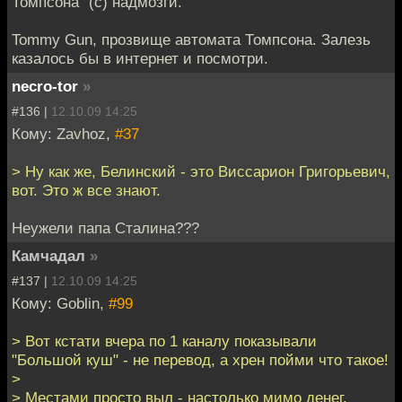
Томпсона" (с) надмозги.
Tommy Gun, прозвище автомата Томпсона. Залезь
казалось бы в интернет и посмотри.
necro-tor
»
#136 |
12.10.09 14:25
Кому: Zavhoz,
#37
> Ну как же, Белинский - это Виссарион Григорьевич,
вот. Это ж все знают.
Неужели папа Сталина???
Камчадал
»
#137 |
12.10.09 14:25
Кому: Goblin,
#99
> Вот кстати вчера по 1 каналу показывали
"Большой куш" - не перевод, а хрен пойми что такое!
>
> Местами просто выл - настолько мимо денег.