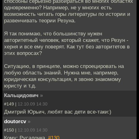
способны серьезно разбираться во многих областях
одновременно? Например, не у многих есть
возможность читать горы литературы по истории и
развенчивать теории Резуна.
Я так понимаю, что большинству нужен
авторитетный человек, который скажет, что Резун -
херня и все ему поверят. Как тут без авторитетов в
этих вопросах?
Ситуацию, в принципе, можно спроецировать на
любую область знаний. Нужна мне, например,
юридическая консультация, я звоню знакомому
юристу и т.д.
Кальцидович
»
#149 |
12.10.09 14:30
Дмитрий Юрьич, любят вас дети все-таки:)
doutorcv
»
#150 |
12.10.09 14:30
Кому: Русалочка,
#130