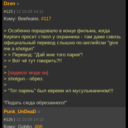
Dzen
»
#125 |
12.10.09 14:11
Кому: Beefeater,
#117
> Особенно порадовало в конце фильма, когда
Кирпич просит ствол у охранника - там даже сквозь
официальный перевод слышно по-английски "give
me a shotgun"
> > Перевод: "Дай мне того парня"!
> > Вот чё тут говорить?!!
>
>
[надмозг моде он]
> shotgun - обрез.
>
> "Тот парень" был евреем ил мусульманином!!!
"Подать сюда обрезанного!"
Punk_UnDeaD
»
#126 |
12.10.09 14:12
Кому: Goblin,
#68