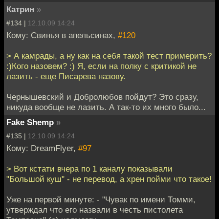
Катрин
»
#134 |
12.10.09 14:24
Кому: Свинья в апельсинах,
#120
> А камрады, а ну как на себя такой тест примерить?
:)Кого назовем? :) Я, если на полку с критикой не
лазить - еще Писарева назову.
Чернышевский и Добролюбов пойдут? Это сразу,
никуда вообще не лазить. А так-то их много было...
Fake Shemp
»
#135 |
12.10.09 14:24
Кому: DreamFlyer,
#97
> Вот кстати вчера по 1 каналу показывали
"Большой куш" - не перевод, а хрен пойми что такое!
Уже на первой минуте: - "Чувак по имени Томми,
утверждал что его назвали в честь пистолета