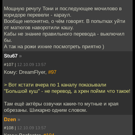
Мощную речугу Тони и последующее мочилово в
коридоре перевели - караул.
Вообще непонятно, о чём говорят. В попытках уйти
от матюгов наворотили кашу.
Кабы не знание правильного перевода - выключил
бы.
А так на рожи ихние посмотреть приятно )
Stu67
»
#107 |
12.10.09 13:57
Кому: DreamFlyer,
#97
> Вот кстати вчера по 1 каналу показывали
"Большой куш" - не перевод, а хрен пойми что такое!
Там ещё актёры озвучки какие-то мутные и края
обрезаны. Шикарно одним словом.
Dzen
»
#108 |
12.10.09 13:57