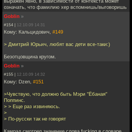
выражен явно, в зависимости от контекста может
означать, что фамилию хер вспомнишь/выговоришь
Goblin
»
#154 |
12.10.09 14:31
Кому: Кальцидович,
#149
> Дмитрий Юрьич, любят вас дети все-таки:)
Безотцовщина кругом.
Goblin
»
#155 |
12.10.09 14:32
Кому: Dzen,
#151
>Чувствую, что должно быть Мэри "Ёбаная"
Поппинс.
> > Еще раз извиняюсь.
>
> По-русски так не говорят
Камрад смотрел значение слова fucking в словаре.