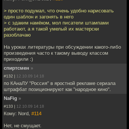
> просто подумал, что очень удобно нарисовать
один шаблон и загонять в него
> с эдаким намёком, мол писатели штампами
работают, а я такой умелый их мастерски
разоблачаю
На уроках литературы при обсуждении какого-либо
произведения часто к такому выводу классом
приходили :)
спиртсмен
»
#132 |
12.10.09 14:18
по КАнаЛУ "Россия" в яростной рекламе сериала
штрафбат позиционируют как "народное кино".
NaFig
»
#133 |
12.10.09 14:18
Кому: Nord,
#114
Нет, не смущает.