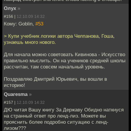
Олух
»
#156 |
12.10.09 14:32
Кому: Goblin,
#53
> Купи учебник логики автора Челпанова, Гоша,
узнаешь много нового.
Для начала можно советовать Кивинова - Искусство
правильно мыслить. Он на учеников средней школы
рассчитан, там совсем начальный уровень.
Поздравляю Дмитрий Юрьевич, вы вошли в
историю!
Quaresma
»
#157 |
12.10.09 14:32
ДЮ читая Вашу книгу За Державу Обидно наткнуся
на странный ответ про ленд-лиз. Можете вы
прояснить более подробно ситуацию с ленд-
лизом???