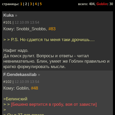
cтраницы:
1
| 2 |
3
|
4
|
5
всего: 404,
Goblin
: 30
Kuka
»
#101 |
12.10.09 13:54
Кому: Snobbi_Snobbs,
#83
> > P.S. Но сдается ты меня таки дрочишь....
Нафиг надо.
Да поиск рулит. Вопросы и ответы - читал
невнимательно. Блин, умеет же Гоблин правильно и
кратко формулировать мысли.
F.Gendekassilab
»
#102 |
12.10.09 13:54
Кому: Goblin,
#48
>Белинский
> >
[Бешено вертится в гробу, воя от зависти]
>