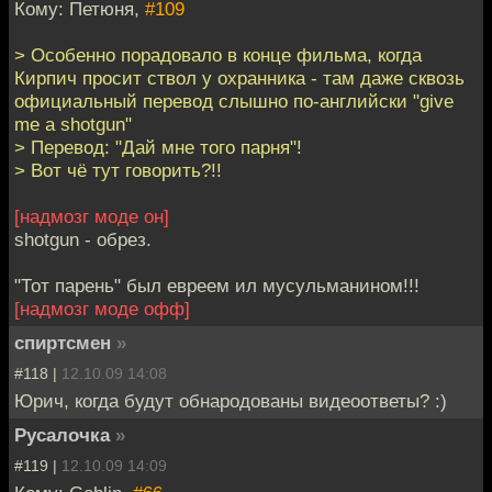
Кому: Петюня,
#109
> Особенно порадовало в конце фильма, когда
Кирпич просит ствол у охранника - там даже сквозь
официальный перевод слышно по-английски "give
me a shotgun"
> Перевод: "Дай мне того парня"!
> Вот чё тут говорить?!!
[надмозг моде он]
shotgun - обрез.
"Тот парень" был евреем ил мусульманином!!!
[надмозг моде офф]
спиртсмен
»
#118 |
12.10.09 14:08
Юрич, когда будут обнародованы видеоответы? :)
Русалочка
»
#119 |
12.10.09 14:09