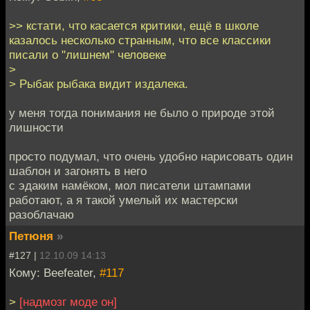
>> кстати, что касается критики, ещё в школе
казалось несколько странным, что все классики
писали о "лишнем" человеке
>
> Рыбак рыбака видит издалека.
у меня тогда понимания не было о природе этой
лишности
просто подумал, что очень удобно нарисовать один
шаблон и загонять в него
с эдаким намёком, мол писатели штампами
работают, а я такой умелый их мастерски
разоблачаю
Петюня
»
#127 |
12.10.09 14:13
Кому: Beefeater,
#117
>
[надмозг моде он]