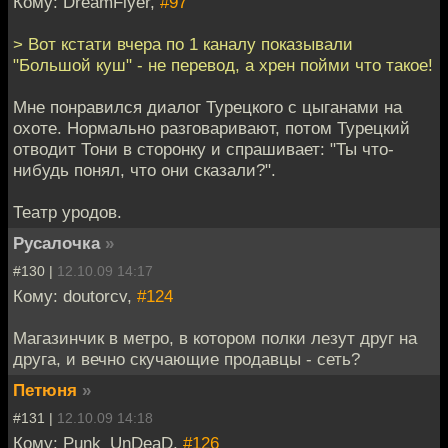
Кому: DreamFlyer,
#97
> Вот кстати вчера по 1 каналу показывали
"Большой куш" - не перевод, а хрен пойми что такое!
Мне понравился диалог Турецкого с цыганами на
охоте. Нормально разговаривают, потом Турецкий
отводит Тони в сторонку и спрашивает: "Ты что-
нибудь понял, что они сказали?".
Театр уродов.
Русалочка
»
#130 |
12.10.09 14:17
Кому: doutorcv,
#124
Магазинчик в метро, в котором полки лезут друг на
друга, и вечно скучающие продавцы - сеть?
Петюня
»
#131 |
12.10.09 14:18
Кому: Punk_UnDeaD,
#126