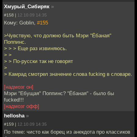
Хмурый_Сибиряк
»
#158 |
12.10.09 14:35
Кому: Goblin,
#155
>Чувствую, что должно быть Мэри "Ёбаная"
Поппинс.
> > > Еще раз извиняюсь.
> >
> > По-русски так не говорят
>
> Камрад смотрел значение слова fucking в словаре.
[надмозг он]
Мэри "Ебущая" Поппинс? "Ёбаная" - было бы
fucked!!!
[надмозг офф]
hellosha
»
#159 |
12.10.09 14:35
По теме: чисто как борец из анекдота про классиков