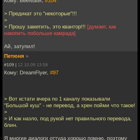
Кому: Beefeater,
#104
> Предикат это "некоторые"!!!
>
> Прошу заметить, это квантор!!!
[думает, как
накопить побольше камрада]
Ай, затупил!
Петюня
»
#109 |
12.10.09 13:58
Кому: DreamFlyer,
#97
> Вот кстати вчера по 1 каналу показывали
"Большой куш" - не перевод, а хрен пойми что такое!
>
> И как назло, под рукой нет правильного перевода,
блин.
Я многие диалоги оттуда хорошо помню, поэтому