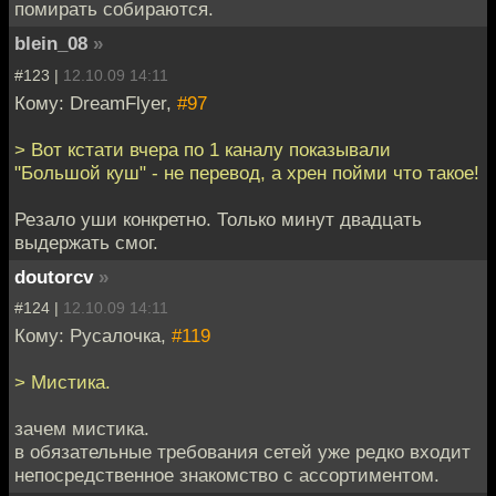
помирать собираются.
blein_08
»
#123 |
12.10.09 14:11
Кому: DreamFlyer,
#97
> Вот кстати вчера по 1 каналу показывали
"Большой куш" - не перевод, а хрен пойми что такое!
Резало уши конкретно. Только минут двадцать
выдержать смог.
doutorcv
»
#124 |
12.10.09 14:11
Кому: Русалочка,
#119
> Мистика.
зачем мистика.
в обязательные требования сетей уже редко входит
непосредственное знакомство с ассортиментом.