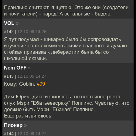
Праильно считают, я щетаю. Это же они (создатели
и почитатели) - народ! А остальные - быдло.
VOL
»
#142 |
12.10.09 14:26
Я тут подумал - шикарно было бы сопровождать
изучение солжа комментариями главного. я думаю
стойкая прививка к либерастии была бы со
школьной скамьи.
Nem OFF
»
#143 |
12.10.09 14:27
Кому: Goblin,
#99
Дим Юрич, дико извиняюсь, но постоянно режет
слух Мэри "Ебатьеевсраку" Поппинс. Чувствую, что
должно быть Мэри "Ёбаная" Поппинс.
Еще раз извиняюсь.
Пионер
»
#144 |
12.10.09 14:27