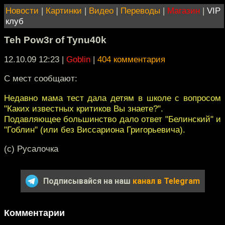
Новости
|
Картинки
|
Видео
|
Переводы
|
Магазин
|
VIP
клуб
Teh Pow3r of Tynu40k
12.10.09 12:23
|
Goblin
|
404 комментария
С мест сообщают:
Недавно мама тест дала детям в школе с вопросом
"Каких известных критиков Вы знаете?".
Подавляющее большинство дало ответ "Белинский" и
"Гоблин" (или без Виссариона Григорьевича).
(c) Русалочка
Подписывайся на наш
канал в Telegram
Комментарии