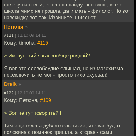
полезу на полки, естессно найду, вспомню, все ж
школа мимо не прошла, да и мать - филолог. Но вот
навскидку вот так. Извините. шиссьот.
Петюня
»
#121 |
12.10.09 14:11
Кому: timoha,
#115
> Им русский язык вообще родной?
Я вот это словоблудие слышал, но из мазохизма
переключить не мог - просто тихо охуевал!
Dreik
»
#122 |
12.10.09 14:11
Кому: Петюня,
#109
> Вот чё тут говорить?!!
Там еще голоса дубляторов такие, что как будто
половина с поминок пришла, а вторая - сами