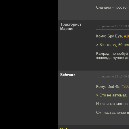
Сначала - просто 
Тракторист
отправлено 12.10.09 
Марвин
Кому: Spy Eye,
#1
> без толку, 50-л
Камрад, попробуй 
завсегда лучше до
Schwarz
отправлено 12.10.09 
Кому: Ded-45,
#20
> Это не автомат.
И так и так можно.
См. наставление п