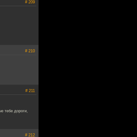
# 209
# 210
# 211
ые тебе дороги,
# 212