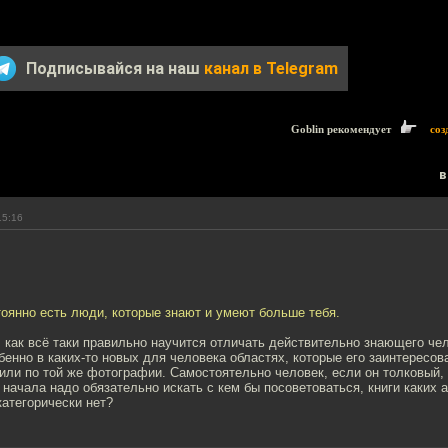
Подписывайся на наш
канал в Telegram
Goblin рекомендует
соз
в
15:16
тоянно есть люди, которые знают и умеют больше тебя.
 как всё таки правильно научится отличать действительно знающего че
бенно в каких-то новых для человека областях, которые его заинтересо
 или по той же фотографии. Самостоятельно человек, если он толковый,
 начала надо обязательно искать с кем бы посоветоваться, книги каких 
категорически нет?