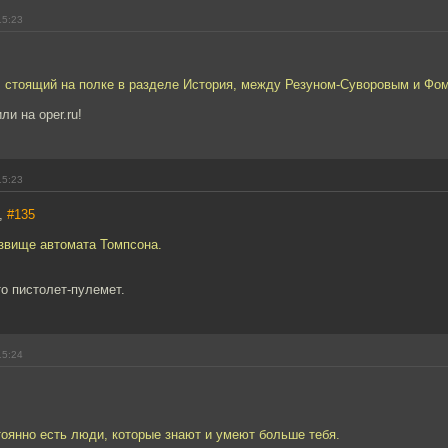
15:23
. стоящий на полке в разделе История, между Резуном-Суворовым и Фом
и на oper.ru!
15:23
,
#135
звище автомата Томпсона.
то пистолет-пулемет.
15:24
тоянно есть люди, которые знают и умеют больше тебя.