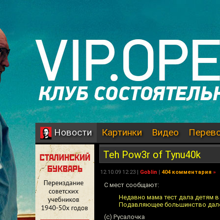
Картинки
Видео
Перев
Новости
Teh Pow3r of Tynu40k
12.10.09 12:23 |
Goblin
|
404 комментария
»
С мест сообщают:
Недавно мама тест дала детям в
Подавляющее большинство дало о
(c) Русалочка