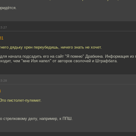
придётся.
15:27
81
етнего дядьку хрен переубедишь, ничего знать не хочет.
для начала подсадить его на сайт "Я помню" Драбкина. Информация из 
ходит, чем "мне Изя напел" от авторов сволочей и Штрафбата.
15:28
3
 Это пистолет-пулемет.
о стрелковому делу, например, к ППШ.