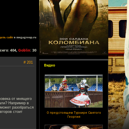
дать сайт
в megagroup.ru
сего: 404,
Goblin
: 30
# 201
Видео
ловека от мнящего
вали? Например в
 может разобраться
авторов стоит
О предстоящем Турнире Святого
Георгия