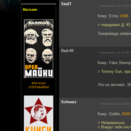
Stu67
отправлено 12.10.09 
Магазин
Кому: Ector,
#196
> порадовал Д. Ю
Товароведа забанил
Ded-45
отправлено 12.10.09 
Кому: Fake Shemp
> Tommy Gun, про
Магазин
Это не автомат. Э
ОПЕРМАЙКИ
Schwarz
отправлено 12.10.09 
Кому: Goblin,
#160
> Неправильно.
> Вокруг тебя пос