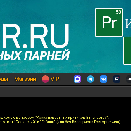
оды
Магазин
VIP
 школе с вопросом "Каких известных критиков Вы знаете?".
твет "Белинский" и "Гоблин" (или без Виссариона Григорьевича).