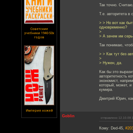
Так точно. Считаю
Т.е. авторитета в
> > Но вот как бы
одновременно?
Советские
>
учебники 1940-50х
> А зачем им серь
годов
Так понимаю, что
> > Как тут без а
>
> Нужен, да.
Как бы это вырази
авторитетность к
экономист, наприм
который, может, и
кумира.
Дмитрий Юрич, как
Империя ножей
Goblin
отправлено 12.10.09 
Кому: Ded-45,
#20