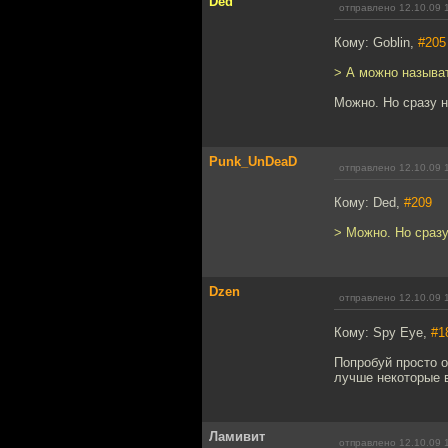
Ded
отправлено 12.10.09 
Кому: Goblin,
#205
> А можно называ
Можно. Но сразу н
Punk_UnDeaD
отправлено 12.10.09 
Кому: Ded,
#209
> Можно. Но сразу
Dzen
отправлено 12.10.09 
Кому: Spy Eye,
#1
Попробуй просто о
лучше некоторые в
Ламивит
отправлено 12.10.09 