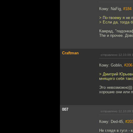
Кому: NaFig,
#184
> По-твоему я не 
> Если да, тогда б
Камрад, "падонкаф
The и прочее. До
Craftman
отправлено 12.10.09 
Кому: Goblin,
#206
> Дмитрий Юрьевич
мнящего себя тако
Это невозможно)))
хорошие они или п
007
отправлено 12.10.09 
Кому: Ded-45,
#20
Не глядя в гугл -