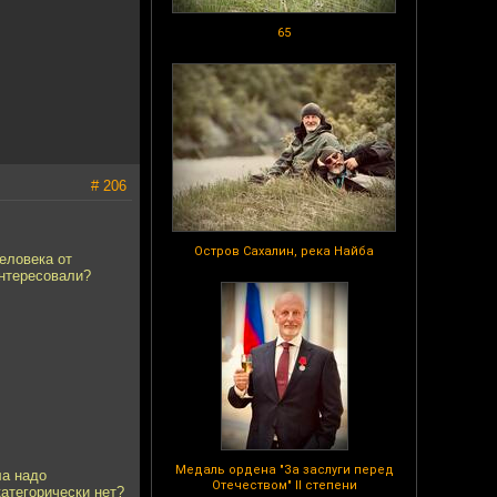
65
# 206
Остров Сахалин, река Найба
еловека от
интересовали?
Медаль ордена "За заслуги перед
ла надо
Отечеством" II степени
категорически нет?