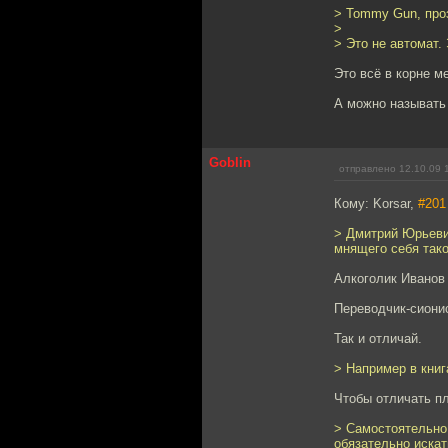
> Tommy Gun, про
>
> Это не автомат.
Это всё в корне м
А можно называть
Goblin
отправлено 12.10.09 
Кому: Korsar,
#201
> Дмитрий Юрьевич
мнящего себя тако
Алкоголик Иванов 
Переводчик-сиони
Так и отличай.
> Например в книг
Чтобы отличать пл
> Самостоятельно 
обязательно искат