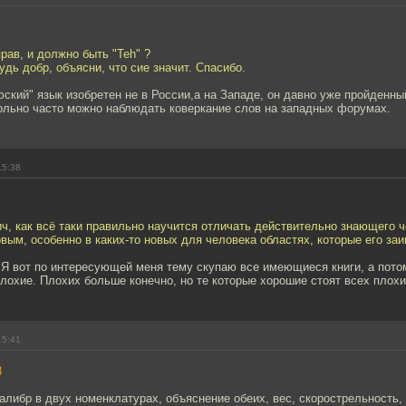
прав, и должно быть "Teh" ?
удь добр, объясни, что сие значит. Спасибо.
ский" язык изобретен не в России,а на Западе, он давно уже пройденны
вольно часто можно наблюдать коверкание слов на западных форумах.
15:38
, как всё таки правильно научится отличать действительно знающего ч
вым, особенно в каких-то новых для человека областях, которые его за
 Я вот по интересующей меня тему скупаю все имеющиеся книги, а пот
лохие. Плохих больше конечно, но те которые хорошие стоят всех плохи
15:41
3
 калибр в двух номенклатурах, объяснение обеих, вес, скорострельность