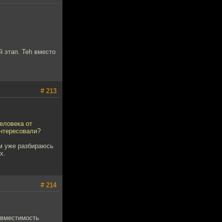
й этап. Teh вместо
# 213
еловека от
интересовали?
ом уже разбираюсь
х.
# 214
, вместимость