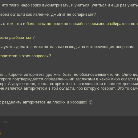
, что таких надо зорко высматривать, и учиться, учиться и еще раз учить
 своей области как явление, джЫгит не оспаривает?
ть с тем, что в большинстве люди не способны серьезно разбираться во 
ёзно разбираться?
бы уметь делать самостоятельные выводы по интересующим вопросам.
вторитетов в этих вопросах?
ть... Короче, авторитеты должны быть, но обоснованные что ли. Одно де
оторого подтверждается определенными заслугами в какой либо области
ер). А другое дело, когда авторитетность заключается в полном доверии 
 не является авторитетом в той области, про которую говорит. Это то са
 разделить авторитетов на плохих и хороших! :))
15:25
3