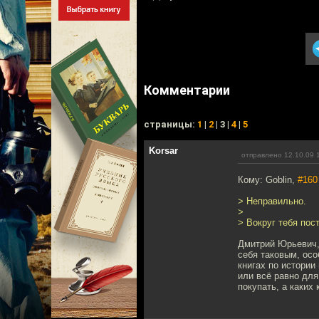
Комментарии
cтраницы:
1
|
2
| 3 |
4
|
5
Korsar
отправлено 12.10.09 
Кому: Goblin,
#160
> Неправильно.
>
> Вокруг тебя пос
Дмитрий Юрьевич,
себя таковым, осо
книгах по истории
или всё равно для
покупать, а каких 