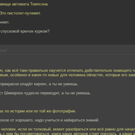
звище автомата Томпсона.
 Это пистолет-пулемет.
еняет.
 спусковой крючок курком?
15:27
, как всё таки правильно научится отличать действительно знающего ч
вым, особенно в каких-то новых для человека областях, которые его за
прекрасно кладёт кирпич, а ты не умеешь.
ст Шмеерзон чудесно переводит, а ты не умеешь.
ах по истории или по той же фотографии.
охое от хорошего, надо учиться и набираться знаний.
человек, если он толковый, может разобраться или всё равно для нача
ь с кем бы посоветоваться, книги каких авторов стоит покупать, а каких 