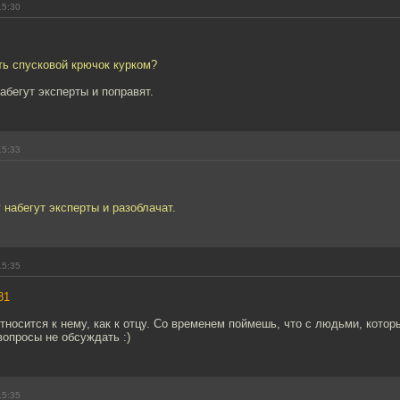
15:30
ть спусковой крючок курком?
абегут эксперты и поправят.
15:33
 набегут эксперты и разоблачат.
15:35
81
тносится к нему, как к отцу. Со временем поймешь, что с людьми, котор
опросы не обсуждать :)
15:35