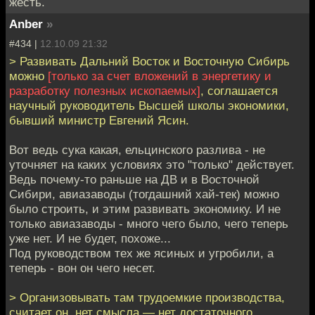
жесть.
Anber
»
#434 |
12.10.09 21:32
> Развивать Дальний Восток и Восточную Сибирь
можно
[только за счет вложений в энергетику и
разработку полезных ископаемых]
, соглашается
научный руководитель Высшей школы экономики,
бывший министр Евгений Ясин.
Вот ведь сука какая, ельцинского разлива - не
уточняет на каких условиях это "только" действует.
Ведь почему-то раньше на ДВ и в Восточной
Сибири, авиазаводы (тогдашний хай-тек) можно
было строить, и этим развивать экономику. И не
только авиазаводы - много чего было, чего теперь
уже нет. И не будет, похоже...
Под руководством тех же ясиных и угробили, а
теперь - вон он чего несет.
> Организовывать там трудоемкие производства,
считает он, нет смысла — нет достаточного