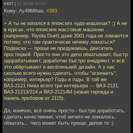
#407 |
12.10.09 20:50
Кому: Ay49Mihas,
#383
> А ты не копался в японских чудо-машинах? :) А не
в курсах, что японские массовые машинки
(например, Toyota Duet) даже 2001 года не ломаются
потому, что там практически нечему ломаться?
Подвеска --- проще не придумаешь, двигатель
простецкий. Просто они это дело обкатывают, быстр
одорабатывают, доработки быстро внедряют, и всё
это обёртывают в весёленький дизайн. А у нас
сколько всего нужно сделать, чтобы "освежить",
например, интерьер? Годы и годы. В той же
ВАЗ-2121 Нива всего три интерьера --- ВАЗ-2121,
ВАЗ-21213/214 и ВАЗ-21214М (новая торпеда и
панель приборов от 2115).
Да, конечно, всё очень просто - быстро доработать,
сделать качественно, чтоб ничего не ломалось,
обкатать... Чего может быть проще, делов то :)