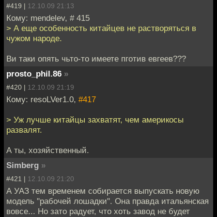
#419 |
12.10.09 21:13
Кому: mendelev, # 415
> А еще особенность китайцев не растворяться в
чужом народе.
Ви таки опять чьто-то имеете пготив евгеев???
prosto_phil.86
»
#420 |
12.10.09 21:19
Кому: resoLVer1.0,
#417
> Уж лучше китайцы захватят, чем америкосы
развалят.
А ты, хозяйственный.
Simberg
»
#421 |
12.10.09 21:20
А УАЗ тем временем собирается выпускать новую
модель "рабочей лошадки". Она правда итальянская
вовсе... Но зато радует, что хоть завод не будет