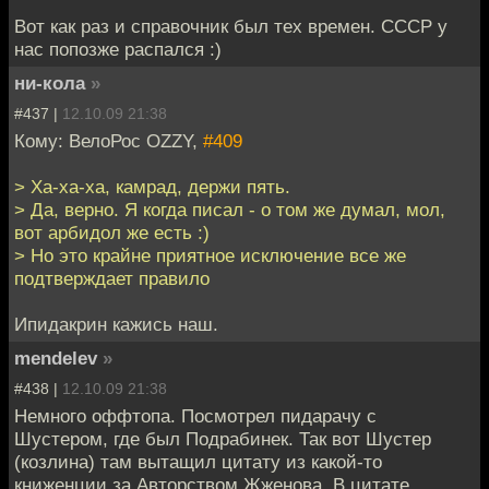
Вот как раз и справочник был тех времен. СССР у
нас попозже распался :)
ни-кола
»
#437 |
12.10.09 21:38
Кому: ВелоРос OZZY,
#409
> Ха-ха-ха, камрад, держи пять.
> Да, верно. Я когда писал - о том же думал, мол,
вот арбидол же есть :)
> Но это крайне приятное исключение все же
подтверждает правило
Ипидакрин кажись наш.
mendelev
»
#438 |
12.10.09 21:38
Немного оффтопа. Посмотрел пидарачу с
Шустером, где был Подрабинек. Так вот Шустер
(козлина) там вытащил цитату из какой-то
книженции за Авторством Жженова. В цитате