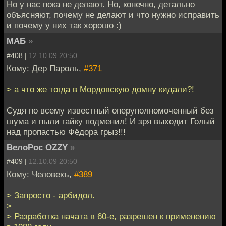
Но у нас пока не делают. Но, конечно, детально
объясняют, почему не делают и что нужно исправить
и почему у них так хорошо :)
МАБ
»
#408 |
12.10.09 20:50
Кому: Дер Пароль,
#371
> а что же тогда в Мордовскую домну кидали?!
Судя по всему известный оперуполномоченный без
шума и пыли гайку подменил! И зря выходит Голый
над пропастью Фёдора грыз!!!
ВелоРос OZZY
»
#409 |
12.10.09 20:50
Кому: Человекъ,
#389
> Запросто - арбидол.
>
> Разработка начата в 60-е, разрешен к применению