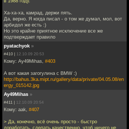
в 1988 году.
Ха-ха-ха, камрад, держи пять.
Да, верно. Я когда писал - о том же думал, мол, вот
арбидол же есть :)
Но это крайне приятное исключение все же
подтверждает правило
pyatachyok
»
#410 |
12.10.09 20:53
Кому: Ay49Mihas,
#403
А вот какая загогулина с BMW :)
http://bahus.3ka.mipt.ru/gallery/data/private/04.05.08/en
ergy_015142.jpg
Ay49Mihas
»
#411 |
12.10.09 20:54
Кому: aak,
#407
> Да, конечно, всё очень просто - быстро
доработать, сделать качественно, чтоб ничего не