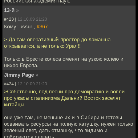
Российская академия наук.
13-й
»
#423 |
12.10.09 21:20
Кому: ussuri,
#367
> Да там оперативный простор до ламанша
открывается, а не только Урал!!
Только в Бресте колеса сменят на узкою колею и
нихао Европа.
Jimmy Page
»
#424 |
12.10.09 21:20
>Собственно, под песни про демократию и вопли
про ужасы сталинизма Дальний Восток заселят
китайцы.
они уже там, не меньше их и в Сибири и готовы
осваивать ресурсы на полную катушку, нужен только
зеленый свет, дать отмашку, что видимо и
собираются сделать.