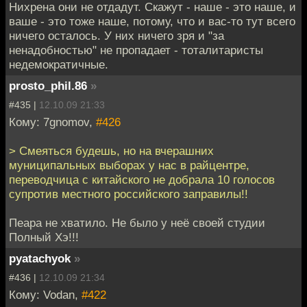
Нихрена они не отдадут. Скажут - наше - это наше, и
ваше - это тоже наше, потому, что и вас-то тут всего
ничего осталось. У них ничего зря и "за
ненадобностью" не пропадает - тоталитаристы
недемократичные.
prosto_phil.86
»
#435 |
12.10.09 21:33
Кому: 7gnomov,
#426
> Смеяться будешь, но на вчерашних
муниципальных выборах у нас в райцентре,
переводчица с китайского не добрала 10 голосов
супротив местного российского заправилы!!
Пеара не хватило. Не было у неё своей студии
Полный Хэ!!!
pyatachyok
»
#436 |
12.10.09 21:34
Кому: Vodan,
#422