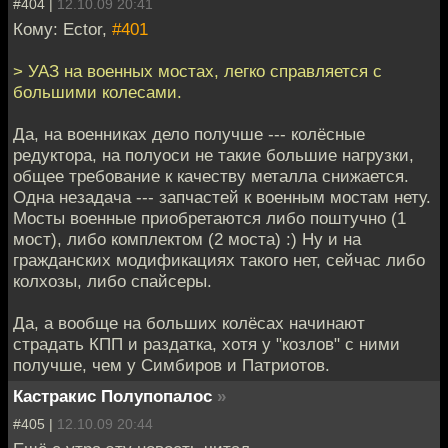
#404 |
12.10.09 20:41
Кому: Ector,
#401
> УАЗ на военных мостах, легко справляется с
большими колесами.
Да, на военниках дело получше --- колёсные
редуктора, на полуоси не такие большие нагрузки,
общее требование к качеству металла снижается.
Одна незадача --- запчастей к военным мостам нету.
Мосты военные приобретаются либо поштучно (1
мост), либо комплектом (2 моста) :) Ну и на
гражданских модификациях такого нет, сейчас либо
колхозы, либо спайсеры.
Да, а вообще на больших колёсах начинают
страдать КПП и раздатка, хотя у "козлов" с ними
получше, чем у Симбиров и Патриотов.
Кастракис Полупопалос
»
#405 |
12.10.09 20:44