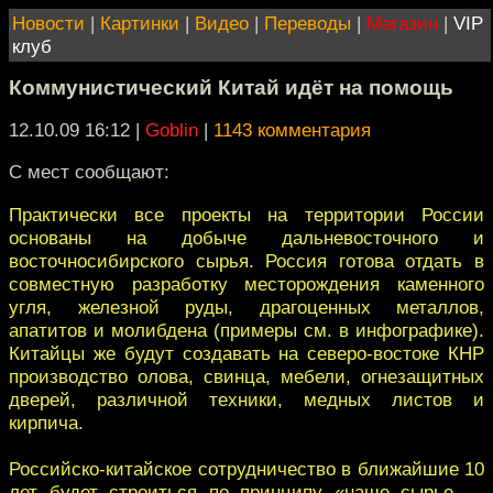
Новости
|
Картинки
|
Видео
|
Переводы
|
Магазин
|
VIP
клуб
Коммунистический Китай идёт на помощь
12.10.09 16:12
|
Goblin
|
1143 комментария
С мест сообщают:
Практически все проекты на территории России
основаны на добыче дальневосточного и
восточносибирского сырья. Россия готова отдать в
совместную разработку месторождения каменного
угля, железной руды, драгоценных металлов,
апатитов и молибдена (примеры см. в инфографике).
Китайцы же будут создавать на северо-востоке КНР
производство олова, свинца, мебели, огнезащитных
дверей, различной техники, медных листов и
кирпича.
Российско-китайское сотрудничество в ближайшие 10
лет будет строиться по принципу «наше сырье —