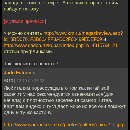
заводов - тоже не секрет. А сколько сгорело, сейчас
найду и покажу.
[в ужасе прячется]
> можно считать
http://www.km.ru/magazin/view.asp?
id=3BD0701F3B6C4FF8AD02F60499EDEF69
и
http://www.dadon.ru/kuban/index.php?n=48157&f=21
статьи пруфлинками.
Так сколько сгорело-то?
Jade Falcon
»
#413 |
12.10.09 21:03
Любителям порассуждать о том как китай всё
заселит у нас рекомендуется ознакомиться(для
начала) с плотностью заселения самого Китая.
Карт вам яндекс и гугл даст море но все они покажут
одну и ту же картину.
http://www.warandpeace.ru/photos/gallery/china2_b.jpg