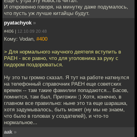
Ещё с утра эту новость читал.
И откровенно говоря, на минутку даже подумалось,
что пусть уж лучше китайцы будут.
pyatachyok
»
#406 |
12.10.09 20:48
Кому: Vodan,
#400
> Для нормального научного деятеля вступить в
РАЕН - все равно, что для уголовника за руку с
пидором поздороваться.
Ну это ты громко сказал. Я тут на работе наткнулся
на телефонный справочник РАЕН еще советских
времен -- там такие фамилии попадаются... Басов,
помнится, там был, Пригожин :) Хотя, конечно, в
главном все правильно: ныне это та еще шарашка,
хотя задумывалось, быть может (ну мы не знаем,
что было в головах у создателей), и что-то
нормальное...
aak
»