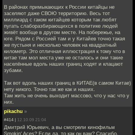
В районах примыкающих к России китайцы не
заселяют даже СВОЮ территорию. Весь тот
миллиард с гаком китайцев которым так любят
пугать слаборазбирающихся в политике людей
живёт вообще в другом месте. На побережье, на
юге. Рядом с Россией там и у Китайев точно такая
же пустыня и несколько человек на квадратный
километр. Это отличная иллюстрация к тому что в
китае там мол места уже не осталось и они такие
населённые вдоль наших границ ходят и клацают
зубами.
Так вот вдоль наших границ в КИТАЕ(в самом Китае)
нету никого. Точно так же как и наших.
Там жить не очень выходит массово, что у нас что у
них.
pikachu
»
#414 |
12.10.09 21:04
Дмитрий Юрьевич, а вы смотрели кинофильм
Smokin' Aces? Если да, то как он вам? Спасибо.