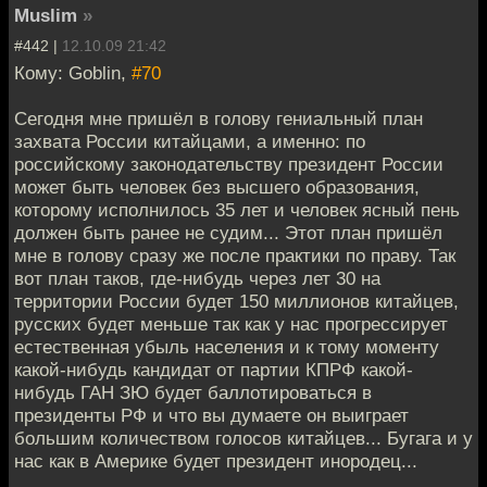
Muslim
»
#442 |
12.10.09 21:42
Кому: Goblin,
#70
Сегодня мне пришёл в голову гениальный план
захвата России китайцами, а именно: по
российскому законодательству президент России
может быть человек без высшего образования,
которому исполнилось 35 лет и человек ясный пень
должен быть ранее не судим... Этот план пришёл
мне в голову сразу же после практики по праву. Так
вот план таков, где-нибудь через лет 30 на
территории России будет 150 миллионов китайцев,
русских будет меньше так как у нас прогрессирует
естественная убыль населения и к тому моменту
какой-нибудь кандидат от партии КПРФ какой-
нибудь ГАН ЗЮ будет баллотироваться в
президенты РФ и что вы думаете он выиграет
большим количеством голосов китайцев... Бугага и у
нас как в Америке будет президент инородец...