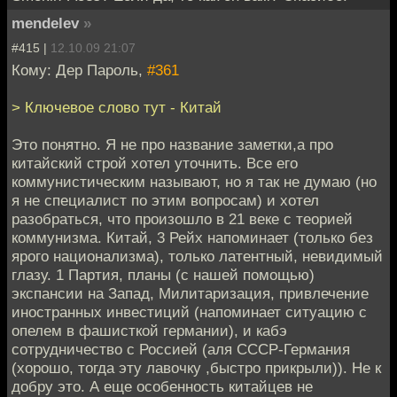
mendelev
»
#415 |
12.10.09 21:07
Кому: Дер Пароль,
#361
> Ключевое слово тут - Китай
Это понятно. Я не про название заметки,а про
китайский строй хотел уточнить. Все его
коммунистическим называют, но я так не думаю (но
я не специалист по этим вопросам) и хотел
разобраться, что произошло в 21 веке с теорией
коммунизма. Китай, 3 Рейх напоминает (только без
ярого национализма), только латентный, невидимый
глазу. 1 Партия, планы (с нашей помощью)
экспансии на Запад, Милитаризация, привлечение
иностранных инвестиций (напоминает ситуацию с
опелем в фашисткой германии), и кабэ
сотрудничество с Россией (аля СССР-Германия
(хорошо, тогда эту лавочку ,быстро прикрыли)). Не к
добру это. А еще особенность китайцев не