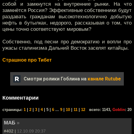
собой и замкнутся на внутренние рынки. На что
замкнётся Россия? Эффективные собственники будут
раздавать гражданам высокотехнологично добытую
нефть в бутылках, недорого, рассказывая о том, что
цены точно соответствуют мировым?
Собственно, под песни про демократию и вопли про
ужасы сталинизма Дальний Восток заселят китайцы.
Страшное про Тибет
Смотри ролики Гоблина на
канале Rutube
Комментарии
cтраницы:
1
|
2
|
3
|
4
| 5 |
6
...
9
|
10
|
11
|
12
всего: 1143,
Goblin
: 20
МАБ
»
#402 |
12.10.09 20:37