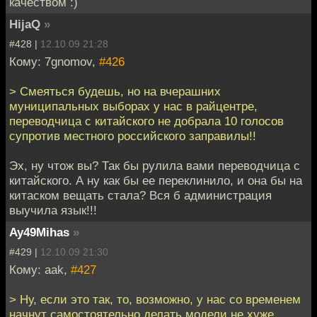
качеством :)
HijaQ
»
#428 |
12.10.09 21:28
Кому: 7gnomov,
#426
> Смеяться будешь, но на вчерашних
муниципальных выборах у нас в райцентре,
переводчица с китайского не добрала 10 голосов
супротив местного российского заправилы!!
Эх, ну чтож вы? Так бы рулила вами переводчица с
китайского. А ну как бы ее переклинило, и она бы на
китаском вещать стала? Вся б администрация
выучила язык!!!
Ay49Mihas
»
#429 |
12.10.09 21:30
Кому: aak,
#427
> Ну, если это так, то, возможно, у нас со временем
начнут самостоятельно делать модели не хуже