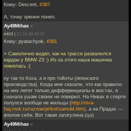
Кому: Descent,
#387
А, точку зрения понял.
Ay49Mihas
»
#403 |
12.10.09 20:37
Кому: pyatachyok,
#391
> Самолично видел, как на трассе развалился
кардан у BMW-Z3 :) Из-за этого наша машинка
помялась :(
ну так то бэха, а я про тойоты (японского
производства). Когда мне сказали, что как правило
на них летят только дифференциалы в мостах, я
сначала ушам своим не поверил. На Нивах в спорте
полуоси вообще не жильцы (
http://niva-
faq.msk.ru/raznoe/prikol/samobl.htm)
, а на Прадах ---
вполне себе. Вот такая загогулина (цэ)
Ay49Mihas
»