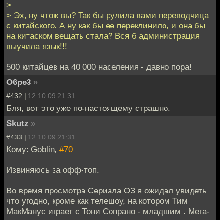
>
> Эх, ну чтож вы? Так бы рулила вами переводчица
с китайского. А ну как бы ее переклинило, и она бы
на китаском вещать стала? Вся б администрация
выучила язык!!!
500 китайцев на 40 000 населения - давно пора!
O6pe3
»
#432 |
12.10.09 21:31
Бля, вот это уже по-настоящему страшно.
Skutz
»
#433 |
12.10.09 21:31
Кому: Goblin,
#70
Извиняюсь за офф-топ.
Во время просмотра Сериала ОЗ я ожидал увидеть
что угодно, кроме как телешоу, на котором Тим
МакМанус играет с Тони Сопрано - младшим . Мега-