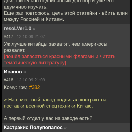
действительно подписанный договор и уже его
вдумчиво изучать.
Еще раз повторюсь, цель этой статейки - вбить клин
между Россией и Китаем.
resoLVer1.0
»
#417 |
12.10.09 21:07
Уж лучше китайцы захватят, чем америкосы
развалят.
[пошёл запасаться красными флагами и читать
тематическую литературу]
Иванов
»
#418 |
12.10.09 21:09
Кому: rbw,
#382
> Наш местный завод подписал контракт на
поставки военной спецтехники Китаю.
А первый отдел у вас на заводе есть?
Кастракис Полупопалос
»