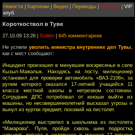
Новости
|
Картинки
|
Видео
|
Переводы
|
Магазин
|
VIP
клуб
Короткоствол в Туве
27.10.09 13:26
|
Goblin
|
645 комментариев
Не успели
уволить министра внутренних дел Тувы
,
как с мест сообщают:
Инцидент произошел в минувшее воскресенье в селе
Кызыл-Мажалык. Находясь на посту, милиционер
остановил для проверки автомобиль «ВАЗ-2106», за
рулем которого оказался 17-летний учащийся 11
класса местной школы в нетрезвом состоянии.
Сотрудник ДПС потребовал от юноши выйти из
машины, но несовершеннолетний высказал угрозы и
вынул из куртки предмет, похожий на пистолет.
«Милиционер выстрелил в школьника из пистолета
“Макарова”. Пуля, пройдя сквозь шею подростка
навылет, попала в сидевшую в машине 17-летнюю