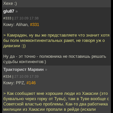
Хехе :)
glu87
»
#333 |
27.10.09 17:38
Кому: Alihan,
#331
> Камраден, ну вы же представляете что значит хотя
бы полк межконтинентальных ракет, не говоря уж о
дивизии :))
Ну да - эт точно - полковника не поставишь решать
судьбы континентов:)
Тракторист Марвин
»
#334 |
27.10.09 17:39
Кому: PPZ,
#146
> Как сообщают мне хорошие люди из Хакасии (это
буквально через горку от Тувы), там в Туве вообще с
Советской властью проблемы. Как-то два работника
милиции из Хакасии пропали в рейде (искали