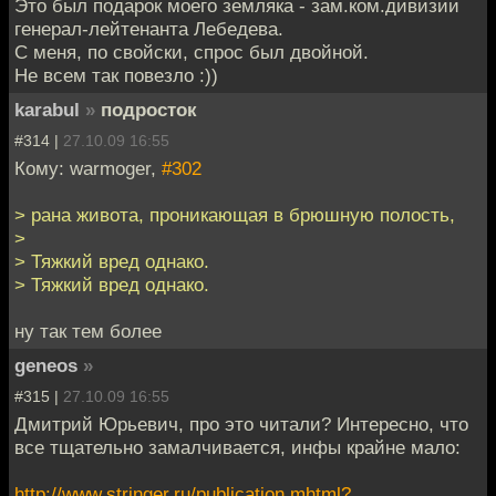
Это был подарок моего земляка - зам.ком.дивизии
генерал-лейтенанта Лебедева.
С меня, по свойски, спрос был двойной.
Не всем так повезло :))
karabul
»
подросток
#314 |
27.10.09 16:55
Кому: warmoger,
#302
> рана живота, проникающая в брюшную полость,
>
> Тяжкий вред однако.
> Тяжкий вред однако.
ну так тем более
geneos
»
#315 |
27.10.09 16:55
Дмитрий Юрьевич, про это читали? Интересно, что
все тщательно замалчивается, инфы крайне мало:
http://www.stringer.ru/publication.mhtml?