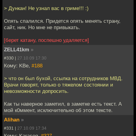
> Дункан! Не узнал вас в гриме!!! :)
Опять спалился. Придется опять менять страну,
сайт, ник. Но мне не привыкать.
[берет катану, поспешно удаляется]
ZELL41km
»
#330 |
27.10.09 17:30
Кому: KBe,
#188
> что он был бухой, ссылка на сотрудников МВД.
Врачи говорят, только о тяжелом состоянии и
невозможности допросить.
Как ты наверное заметил, в заметке есть текст. А
мой к0ммент, исключительно об этом тексте.
Alihan
»
#331 |
27.10.09 17:34
Кому: Karaseg,
#327