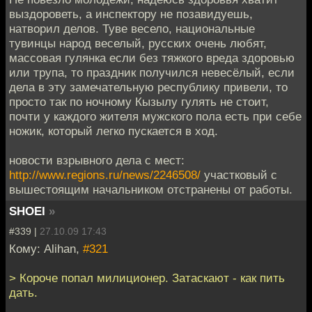
выздороветь, а инспектору не позавидуешь,
натворил делов. Туве весело, национальные
тувинцы народ веселый, русских очень любят,
массовая гулянка если без тяжкого вреда здоровью
или трупа, то праздник получился невесёлый, если
дела в эту замечательную республику привели, то
просто так по ночному Кызылу гулять не стоит,
почти у каждого жителя мужского пола есть при себе
ножик, который легко пускается в ход.
новости взрывного дела с мест:
http://www.regions.ru/news/2246508/
участковый с
вышестоящим начальником отстранены от работы.
SHOEI
»
#339 |
27.10.09 17:43
Кому: Alihan,
#321
> Короче попал милиционер. Затаскают - как пить
дать.