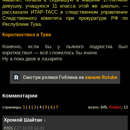
девушку, учащуюся 11 класса этой же школы», —
рассказали ИТАР-ТАСС в следственном управлении
Следственного комитета при прокуратуре РФ по
Республике Тува.
Короткоствол в Туве
Конечно, если бы у пьяного подростка был
короткоствол — всё сложилось бы иначе.
Ну а пока двое в лазарете.
Смотри ролики Гоблина на
канале Rutube
Комментарии
cтраницы:
1
|
2
|
3
| 4 |
5
|
6
|
7
всего: 645,
Goblin
: 13
Хромой Шайтан
»
#301 |
27.10.09 16:41