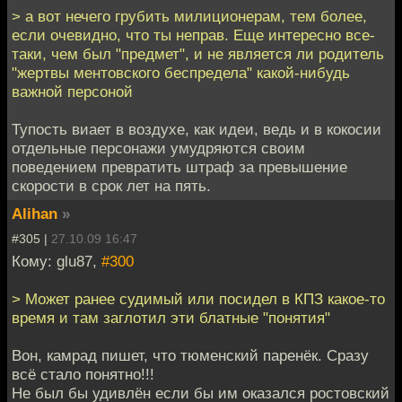
> а вот нечего грубить милиционерам, тем более,
если очевидно, что ты неправ. Еще интересно все-
таки, чем был "предмет", и не является ли родитель
"жертвы ментовского беспредела" какой-нибудь
важной персоной
Тупость виает в воздухе, как идеи, ведь и в кокосии
отдельные персонажи умудряются своим
поведением превратить штраф за превышение
скорости в срок лет на пять.
Alihan
»
#305 |
27.10.09 16:47
Кому: glu87,
#300
> Может ранее судимый или посидел в КПЗ какое-то
время и там заглотил эти блатные "понятия"
Вон, камрад пишет, что тюменский паренёк. Сразу
всё стало понятно!!!
Не был бы удивлён если бы им оказался ростовский