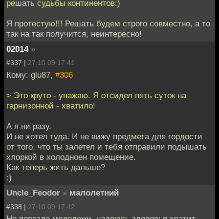
решать судьбы континентов:)
Я протестую!!! Решать будем строго совместно, а то
так на так получится, неинтересно!
02014
»
#337 |
27.10.09 17:41
Кому: glu87,
#306
> Это круто - уважаю. Я отсидел пять суток на
гарнизонной - хватило!
А я ни разу.
И не хотел туда. И не вижу предмета для гордости
от того, что ты залетел и тебя отправили подышать
хлоркой в холодноен помещение.
Как теперь жить дальше?
:)
Uncle_Feodor
»
малолетний
#338 |
27.10.09 17:42
Не повезло молодежи, надеюсь здоровья хватит