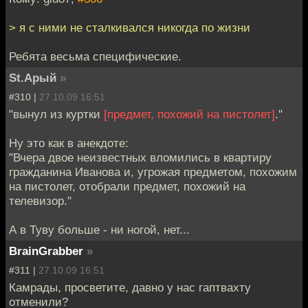
> я с ними не сталкивался никогда по жизни
Ребята весьма специфические.
St.Арый
»
#310 |
27.10.09 16:51
"вынул из куртки
[предмет, похожий на пистолет]
."
Ну это как в анекдоте:
"Вчера двое неизвестных вломились в квартиру
гражданина Иванова и, угрожая предметом, похожим
на пистолет, отобрали предмет, похожий на
телевизор."
А в Туву больше - ни ногой, нет...
BrainGrabber
»
#311 |
27.10.09 16:51
Камрады, просветите, давно у нас гаптвахту
отменили?