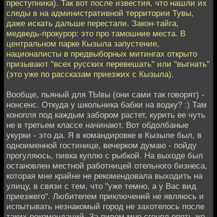
преступника). Так вот после известия, что нашли их
следы в на административной территории Тувы,
даже искать дальше перестали. Закон-тайга,
медведь-прокурор: это про тамошние места. В
центральном парке Кызыла запустение,
националисты в предвыборных митингах открыто
призывают "всех русских перевешать" или "выгнать"
(это уже по рассказам приезжих с Кызыла).
Вообще, пьяный для ТЫвы (они сами так говорят) -
нонсенс. Откуда у школьника бабки на водку? :) Там
конопля под каждым забором растет, курить ее чуть
не в третьем классе начинают. Вот обдолбаные
укурки - это да. Я в командировке в Кызыле был, в
одноименной гостинице, вечерком думаю - пойду
прогуляюсь, пивка куплю с рыбкой. На выходе был
остановлен местной работницей отельного бизнеса,
которая мне крайне не рекомендовала выходить на
улицу, в связи с тем, что "уже темно, а у Вас вид
приезжего". Любителем приключений не являюсь и
испытывать незнакомый город не захотелось после
таких рекомендаций. За пивом мне сгонял опять же