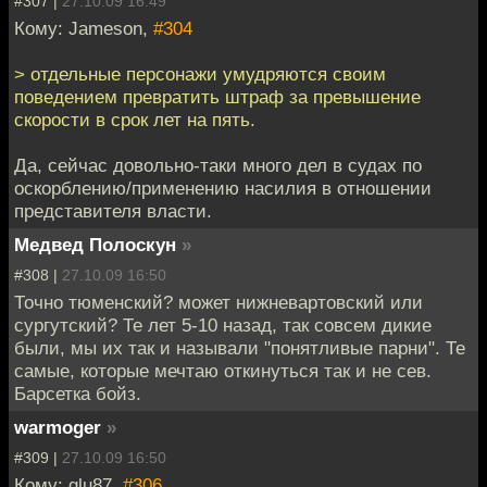
#307 |
27.10.09 16:49
Кому: Jameson,
#304
> отдельные персонажи умудряются своим
поведением превратить штраф за превышение
скорости в срок лет на пять.
Да, сейчас довольно-таки много дел в судах по
оскорблению/применению насилия в отношении
представителя власти.
Медвед Полоскун
»
#308 |
27.10.09 16:50
Точно тюменский? может нижневартовский или
сургутский? Те лет 5-10 назад, так совсем дикие
были, мы их так и называли "понятливые парни". Те
самые, которые мечтаю откинуться так и не сев.
Барсетка бойз.
warmoger
»
#309 |
27.10.09 16:50
Кому: glu87,
#306