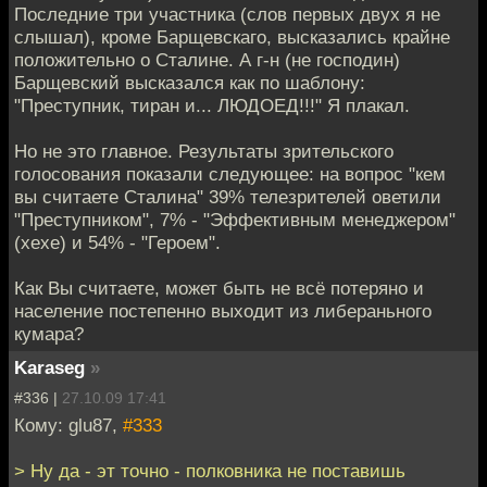
Последние три участника (слов первых двух я не
слышал), кроме Барщевскаго, высказались крайне
положительно о Сталине. А г-н (не господин)
Барщевский высказался как по шаблону:
"Преступник, тиран и... ЛЮДОЕД!!!" Я плакал.
Но не это главное. Результаты зрительского
голосования показали следующее: на вопрос "кем
вы считаете Сталина" 39% телезрителей оветили
"Преступником", 7% - "Эффективным менеджером"
(хехе) и 54% - "Героем".
Как Вы считаете, может быть не всё потеряно и
население постепенно выходит из либераньного
кумара?
Karaseg
»
#336 |
27.10.09 17:41
Кому: glu87,
#333
> Ну да - эт точно - полковника не поставишь