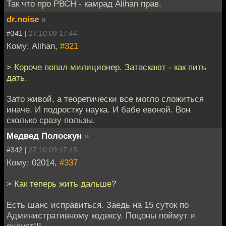
Так что про РВСН - камрад Alihan прав.
dr.noise
»
#341 |
27.10.09 17:44
Кому: Alihan,
#321
> Короче попал милиционер. Затаскают - как пить
дать.
Зато живой, а теоретически все могло сложиться
иначе. И подростку наука. И бабе евоной. Вон
сколько сразу пользы.
Медвед Полоскун
»
#342 |
27.10.09 17:45
Кому: 02014,
#337
> Как теперь жить дальше?
Есть шанс исправиться. Заедь на 15 суток по
Административному кодексу. Поцоны поймут и
оценят!!!