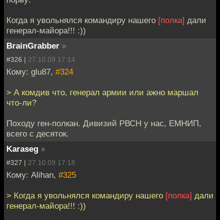
Когда я увольнялся командиру нашего
[полка]
дали
генерал-майора!!! :))
BrainGrabber
»
#326 |
27.10.09 17:14
Кому: glu87,
#324
> А комдив что, генерал армии или ажно маршал
что-ли?
Походу ген-полкан. Дивизий РВСН у нас, ЕМНИП,
всего с десяток.
Karaseg
»
#327 |
27.10.09 17:18
Кому: Alihan,
#325
> Когда я увольнялся командиру нашего
[полка]
дали
генерал-майора!!! :))