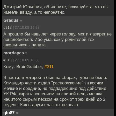
Дмитрий Юрьевич, объясните, пожалуйста, что вы
имеели ввиду, а то непонятно.
Gradus
»
#318 |
27.10.09 16:57
А прошло бы навылет через голову, мог и лазарет не
понадобиться. Ибо ума, как у родителей тех
школьников - палата.
mordapes
»
#319 |
27.10.09 16:58
Кому: BrainGrabber,
#311
В части, в которой я был на сборах, губы не было.
Командир части издал "распоряжение" за косяки
мелкие и средние, не подпадающие под действие
УК РФ, карать ношением за спиной вещь мешка
набитого сырым песком на срок от трёх дней до 2
недель. Как в других частях не знаю.
glu87
»