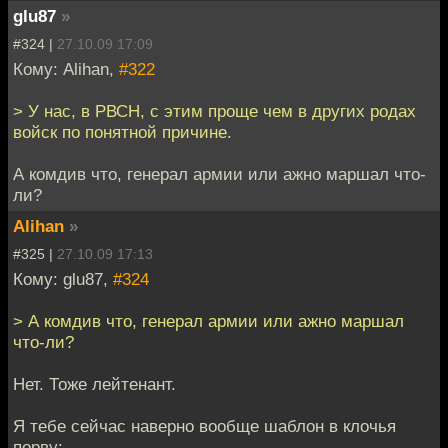
glu87
»
#324 |
27.10.09 17:09
Кому: Alihan,
#322
> У нас, в РВСН, с этим проще чем в других родах
войск по понятной причине.
А комдив что, генерал армии или ажно маршал что-
ли?
Alihan
»
#325 |
27.10.09 17:13
Кому: glu87,
#324
> А комдив что, генерал армии или ажно маршал
что-ли?
Нет. Тоже лейтенант.
Я тебе сейчас наверно вообще шаблон в клочья
порву: