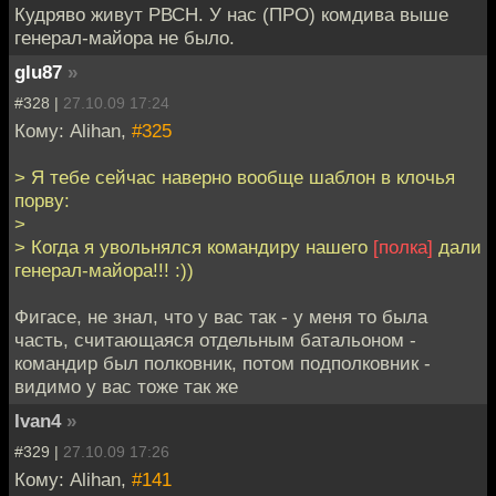
Кудряво живут РВСН. У нас (ПРО) комдива выше
генерал-майора не было.
glu87
»
#328 |
27.10.09 17:24
Кому: Alihan,
#325
> Я тебе сейчас наверно вообще шаблон в клочья
порву:
>
> Когда я увольнялся командиру нашего
[полка]
дали
генерал-майора!!! :))
Фигасе, не знал, что у вас так - у меня то была
часть, считающаяся отдельным батальоном -
командир был полковник, потом подполковник -
видимо у вас тоже так же
Ivan4
»
#329 |
27.10.09 17:26
Кому: Alihan,
#141