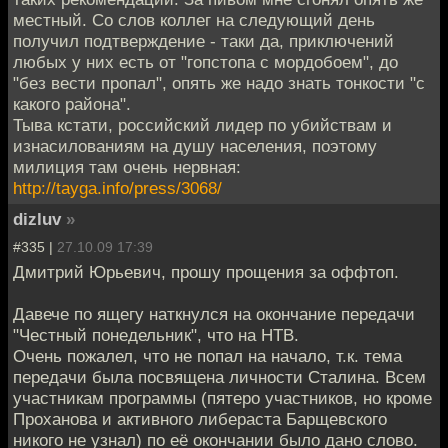
местный. Со слов коллег на следующий день
получил подтверждение - таки да, приключений
любых у них есть от "гопстопа с мордобоем", до
"без вести пропал", опять же надо знать тонкости "с
какого района".
Тыва кстати, российский лидер по убийствам и
изнасилованиям на душу населения, поэтому
милиция там очень нервная:
http://tayga.info/press/3068/
dizluv
»
#335 |
27.10.09 17:39
Дмитрий Юрьевич, прошу прощения за оффтоп.
Давече по ящегу наткнулся на окончание передачи
"Честный понедельник", что на НТВ.
Очень пожалел, что не попал на начало, т.к. тема
передачи была посвящена личности Сталина. Всем
участникам программы (пятеро участников, но кроме
Проханова и активного либераста Барщевского
никого не узнал) по её окончании было дано слово.