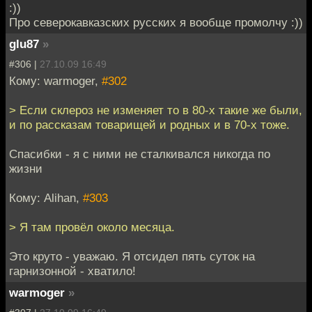
:))
Про северокавказских русских я вообще промолчу :))
glu87
»
#306 |
27.10.09 16:49
Кому: warmoger,
#302
> Если склероз не изменяет то в 80-х такие же были,
и по рассказам товарищей и родных и в 70-х тоже.
Спасибки - я с ними не сталкивался никогда по
жизни
Кому: Alihan,
#303
> Я там провёл около месяца.
Это круто - уважаю. Я отсидел пять суток на
гарнизонной - хватило!
warmoger
»