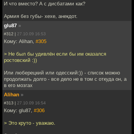
И что вместо? А с дисбатами как?
Армия без губы- хехе, анекдот.
glu87
»
#312 |
27.10.09 16:53
Кому: Alihan,
#305
> Не был бы удивлён если бы им оказался
ростовский :))
Или люберецкий или одесский:)) - список можно
продолжать долго - все дело не в том с откуда он, а
в его мозгах
Alihan
»
#313 |
27.10.09 16:54
Кому: glu87,
#306
> Это круто - уважаю.