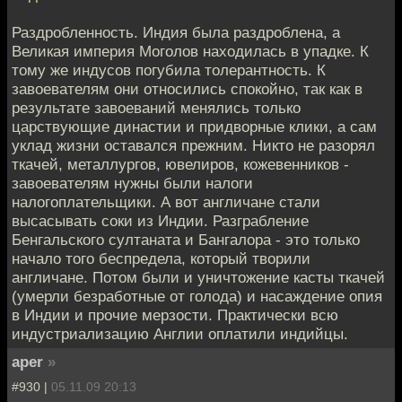
Раздробленность. Индия была раздроблена, а
Великая империя Моголов находилась в упадке. К
тому же индусов погубила толерантность. К
завоевателям они относились спокойно, так как в
результате завоеваний менялись только
царствующие династии и придворные клики, а сам
уклад жизни оставался прежним. Никто не разорял
ткачей, металлургов, ювелиров, кожевенников -
завоевателям нужны были налоги
налогоплательщики. А вот англичане стали
высасывать соки из Индии. Разграбление
Бенгальского султаната и Бангалора - это только
начало того беспредела, который творили
англичане. Потом были и уничтожение касты ткачей
(умерли безработные от голода) и насаждение опия
в Индии и прочие мерзости. Практически всю
индустриализацию Англии оплатили индийцы.
aper
»
#930 |
05.11.09 20:13