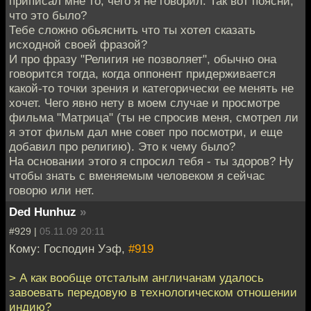
приписал мне то, чего я не говорил. Так вот поясни,
что это было?
Тебе сложно обьяснить что ты хотел сказать
исходной своей фразой?
И про фразу "Религия не позволяет", обычно она
говорится тогда, когда оппонент придерживается
какой-то точки зрения и категорически ее менять не
хочет. Чего явно нету в моем случае и просмотре
фильма "Матрица" (ты не спросив меня, смотрел ли
я этот фильм дал мне совет про посмотри, и еще
добавил про религию). Это к чему было?
На основании этого я спросил тебя - ты здоров? Ну
чтобы знать с вменяемым человеком я сейчас
говорю или нет.
Ded Hunhuz
»
#929 |
05.11.09 20:11
Кому: Господин Уэф,
#919
> А как вообще отсталым англичанам удалось
завоевать передовую в технологическом отношении
индию?