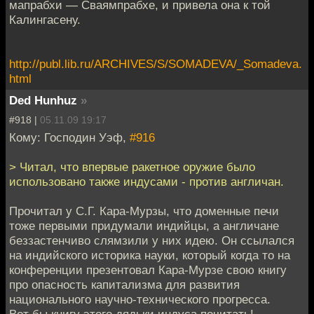
мапрабхи — Сваямпрабхе, и привела она к той
Калингасену.
http://publ.lib.ru/ARCHIVES/S/SOMADEVA/_Somadeva.
html
Ded Hunhuz
»
#918 |
05.11.09 19:17
Кому: Господин Уэф,
#916
> Читал, что впервые ракетное оружие было
использовано также индусами - против англичан.
Прочитал у С.Г. Кара-Мурзы, что доменные печи
тоже первыми придумали индийцы, а англичане
беззастенчиво слямзили у них идею. Он ссылался
на индийского историка науки, который когда то на
конференции презентовал Кара-Мурзе свою книгу
про опасность капитализма для развития
национального научно-технического прогресса.