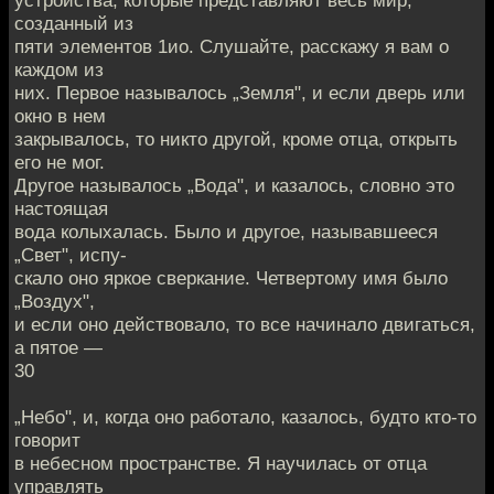
устройства, которые представляют весь мир,
созданный из
пяти элементов 1ио. Слушайте, расскажу я вам о
каждом из
них. Первое называлось „Земля", и если дверь или
окно в нем
закрывалось, то никто другой, кроме отца, открыть
его не мог.
Другое называлось „Вода", и казалось, словно это
настоящая
вода колыхалась. Было и другое, называвшееся
„Свет", испу-
скало оно яркое сверкание. Четвертому имя было
„Воздух",
и если оно действовало, то все начинало двигаться,
а пятое —
30
„Небо", и, когда оно работало, казалось, будто кто-то
говорит
в небесном пространстве. Я научилась от отца
управлять