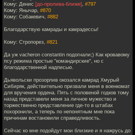
Кому: Денис
[до-пролива-ближе]
,
#797
Кому: Янычар,
#870
Кому: Собакевич,
#882
Благодарствую камрады и камрадессы!
Кому: Стропорез,
#821
Да уж vacheron constantin подогнали;) Как кровавому
псу режима простые "командирские", но с
благодарственной надписью.
Дьявольски прозорлив окозался камрад Хмурый
Сибиряк, действительно призвали меня в военкомат
для вручения ордена. Пять с половеной годков тому
назад представели меня за личное мужество и
торжественно представление где-то в штабах
похоронили, а теперь по непонятным мне пока
причинам востановили справедливость.
Сейчас ко мне подойдут мои близкие и я нажрусь до