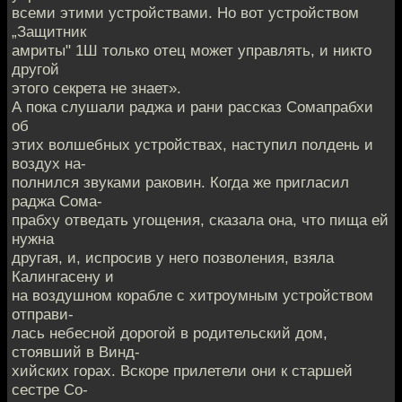
всеми этими устройствами. Но вот устройством
„Защитник
амриты" 1Ш только отец может управлять, и никто
другой
этого секрета не знает».
А пока слушали раджа и рани рассказ Сомапрабхи
об
этих волшебных устройствах, наступил полдень и
воздух на-
полнился звуками раковин. Когда же пригласил
раджа Сома-
прабху отведать угощения, сказала она, что пища ей
нужна
другая, и, испросив у него позволения, взяла
Калингасену и
на воздушном корабле с хитроумным устройством
отправи-
лась небесной дорогой в родительский дом,
стоявший в Винд-
хийских горах. Вскоре прилетели они к старшей
сестре Со-