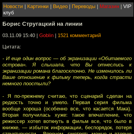
Новости
|
Картинки
|
Видео
|
Переводы
|
Магазин
|
VIP
клуб
Борис Стругацкий на линии
03.11.09 15:40
|
Goblin
|
1521 комментарий
Цитата:
- И еще один вопрос — об экранизации «Обитаемого
острова». Я слышала, что Вы отнеслись к
экранизации романа благосклонно. Не изменилось ли
Ваше отношение к фильму теперь, когда страсти
немного поостыли?
- Я по-прежнему считаю, что сценарий сделан на
редкость точно и умело. Первая серия фильма
вообще хороша (особенно все, что касается Мака).
Вторая получилась хуже: такое впечатление, что
режиссер хотел воткнуть в фильм все, что было в
книжке, — избыток информации, беспорядок, потеря
структурности... Впрочем, смотреть можно и вторую