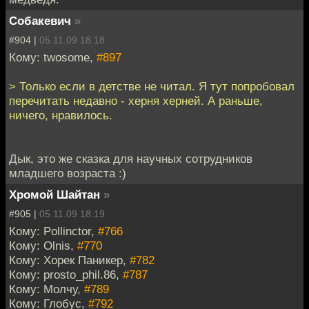
Собакевич
»
#904 |
05.11.09 18:18
Кому: twosome,
#897
> Только если в детстве не читал. Я тут попробовал
перечитать недавно - херня херней. А раньше,
ничего, нравилось.
Дык, это же сказка для научных сотрудников
младшего возраста :)
Хромой Шайтан
»
#905 |
05.11.09 18:19
Кому: Pollinctor,
#766
Кому: Olnis,
#770
Кому: Хорек Паникер,
#782
Кому: prosto_phil.86,
#787
Кому: Молчу,
#789
Кому: Глобус,
#792