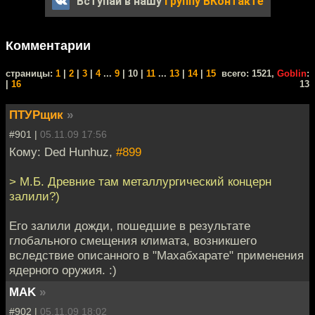
Вступай в нашу
группу ВКонтакте
Комментарии
cтраницы:
1
|
2
|
3
|
4
...
9
| 10 |
11
...
13
|
14
|
15
всего: 1521,
Goblin
:
|
16
13
ПТУРщик
»
#901 |
05.11.09 17:56
Кому: Ded Hunhuz,
#899
> М.Б. Древние там металлургический концерн
залили?)
Его залили дожди, пошедшие в результате
глобального смещения климата, возникшего
вследствие описанного в "Махабхарате" применения
ядерного оружия. :)
MAK
»
#902 |
05.11.09 18:02