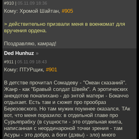
#910 |
05.11.09 18:36
Кому: Хромой Шайтан,
#905
> действительно призвали меня в военкомат для
вручения ордена.
Поздравляю, камрад!
Ded Hunhuz
»
#911 |
05.11.09 18:43
Кому: ПТУРщик,
#901
В детстве прочитал Сомадеву - "Океан сказаний".
Жанр - как "Бравый солдат Швейк". А эротических
анекдотов понапихано - до энтой матери - Бокаччо
отдыхает. Есть там и сюжет про прообраз
Березовского. Но там мужик поумнее оказался. ТАк
вот, что меня поразило: в отдельной главе про
Сурьяпрабху (в сущности - это отдельная книга,
написанная с неординароной точки зрения - там
Асуры - это добро, а боги (дэвы) - зло) много