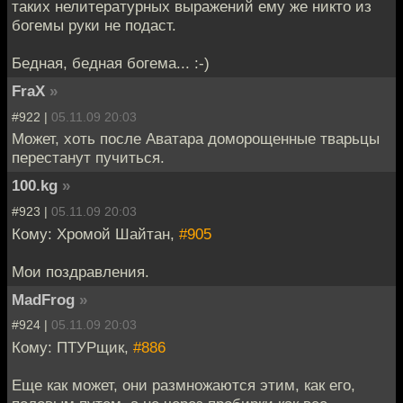
таких нелитературных выражений ему же никто из
богемы руки не подаст.
Бедная, бедная богема... :-)
FraX
»
#922 |
05.11.09 20:03
Может, хоть после Аватара доморощенные тварьцы
перестанут пучиться.
100.kg
»
#923 |
05.11.09 20:03
Кому: Хромой Шайтан,
#905
Мои поздравления.
MadFrog
»
#924 |
05.11.09 20:03
Кому: ПТУРщик,
#886
Еще как может, они размножаются этим, как его,