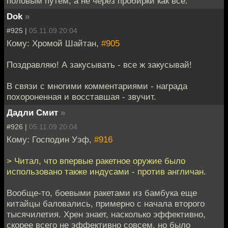
половым путем, а не через пробирки как все.
Dok
»
#925 |
05.11.09 20:04
Кому: Хромой Шайтан,
#905
Поздравляю! А закусывать - все ж закусывай!
В связи с многими комментариями - награда
похороненная и восставшая - звучит.
Дадли Смит
»
#926 |
05.11.09 20:04
Кому: Господин Уэф,
#916
> Читал, что впервые ракетное оружие было
использовано также индусами - против англичан.
Вообще-то, боевыми ракетами из бамбука еще
китайцы баловались, примерно с начала второго
тысячилетия. Хрен знает, насколько эффективно,
скорее всего не эффективно совсем, но было