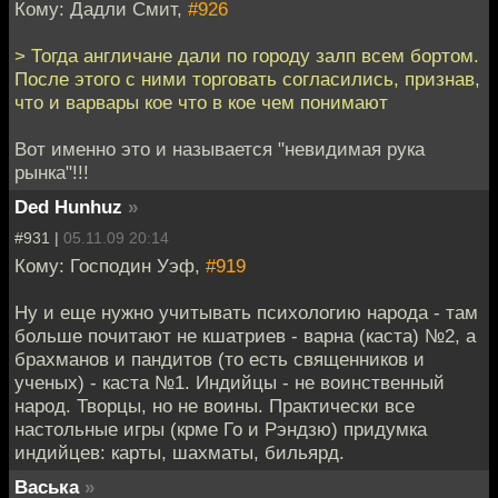
Кому: Дадли Смит,
#926
> Тогда англичане дали по городу залп всем бортом.
После этого с ними торговать согласились, признав,
что и варвары кое что в кое чем понимают
Вот именно это и называется "невидимая рука
рынка"!!!
Ded Hunhuz
»
#931 |
05.11.09 20:14
Кому: Господин Уэф,
#919
Ну и еще нужно учитывать психологию народа - там
больше почитают не кшатриев - варна (каста) №2, а
брахманов и пандитов (то есть священников и
ученых) - каста №1. Индийцы - не воинственный
народ. Творцы, но не воины. Практически все
настольные игры (крме Го и Рэндзю) придумка
индийцев: карты, шахматы, бильярд.
Васька
»