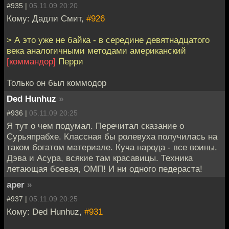
#935 |
05.11.09 20:20
Кому: Дадли Смит,
#926
> А это уже не байка - в середине девятнадцатого
века аналогичными методами американский
[коммандор]
Перри
Только он был коммодор
Ded Hunhuz
»
#936 |
05.11.09 20:25
Я тут о чем подумал. Перечитал сказание о
Сурьяпрабхе. Классная бы ролевуха получилась на
таком богатом материале. Куча народа - все воины.
Дэва и Асура, всякие там красавицы. Техника
летающая боевая, ОМП! И ни одного педераста!
aper
»
#937 |
05.11.09 20:25
Кому: Ded Hunhuz,
#931