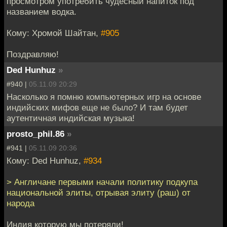
просмотром употребить чудесный напиток под
названием водка.
Кому: Хромой Шайтан,
#905
Поздравляю!
Ded Hunhuz
»
#940 |
05.11.09 20:29
Насколько я помню компьютерных игр на основе
индийских мифов еще не было? И там будет
аутентичная индийская музыка!
prosto_phil.86
»
#941 |
05.11.09 20:36
Кому: Ded Hunhuz,
#934
> Англичане первыми начали политику подкупа
национальной элиты, отрывая элиту (раш) от
народа
Индия которую мы потеряли!