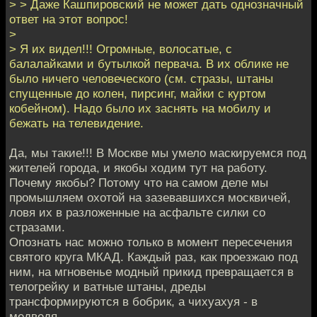
> > Даже Кашпировский не может дать однозначный
ответ на этот вопрос!
>
> Я их видел!!! Огромные, волосатые, с
балалайками и бутылкой первача. В их облике не
было ничего человеческого (см. стразы, штаны
спущенные до колен, пирсинг, майки с куртом
кобейном). Надо было их заснять на мобилу и
бежать на телевидение.
Да, мы такие!!! В Москве мы умело маскируемся под
жителей города, и якобы ходим тут на работу.
Почему якобы? Потому что на самом деле мы
промышляем охотой на зазевавшихся москвичей,
ловя их в разложенные на асфальте силки со
стразами.
Опознать нас можно только в момент пересечения
святого круга МКАД. Каждый раз, как проезжаю под
ним, на мгновенье модный прикид превращается в
телогрейку и ватные штаны, дреды
трансформируются в бобрик, а чихуахуя - в
медведя.