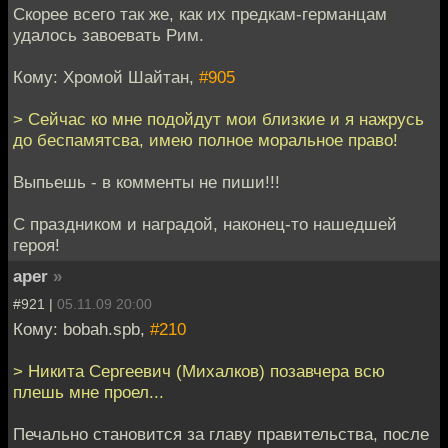
Скорее всего так же, как их предкам-германцам
удалось завоевать Рим.
Кому: Хромой Шайтан,
#905
> Сейчас ко мне подойдут мои близкие и я нажрусь
до беспамятсва, имею полное моральное право!
Выпьешь - в комменты не пиши!!!
С праздником и наградой, наконец-то нашедшей
героя!
aper
»
#921 |
05.11.09 20:00
Кому: bobah.spb,
#210
> Никита Сергеевич (Михалков) позавчера всю
плешь мне проел...
Печально становится за главу правительства, после