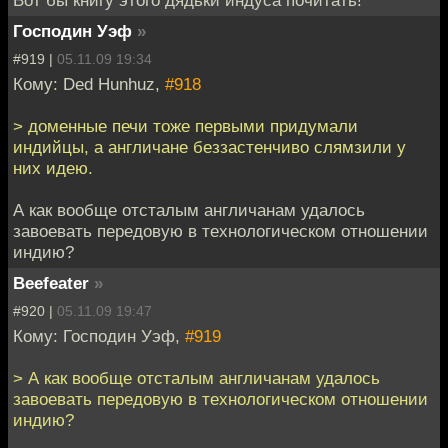
Вот бы книгу этого дядьки индуса почитать!
Господин Уэф
»
#919 |
05.11.09 19:34
Кому: Ded Hunhuz,
#918
> доменные печи тоже первыми придумали
индийцы, а англичане беззастенчиво слямзили у
них идею.
А как вообще отсталым англичанам удалось
завоевать передовую в технологическом отношении
индию?
Beefeater
»
#920 |
05.11.09 19:47
Кому: Господин Уэф,
#919
> А как вообще отсталым англичанам удалось
завоевать передовую в технологическом отношении
индию?