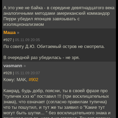
А это уже не байка - в середине девятнадцатого века
аналогичными методами американский коммандор
Перри убедил японцев завязывать с
изоляционализмом
Маша
»
#927 |
05.11.09 20:05
По совету Д.Ю. Обитаемый остров не смотрела.
В очередной раз убедилась - не зря.
vasmann
»
#928 |
05.11.09 20:07
Кому: MAK,
#902
Камрад, будь добр, поясни, ты в своей фразе про
"тупичек хэз ю" поставил !!! (три восклицательных
знака), что означает (согласно правилам тупичка)
что ты пошутил, и тут же ты заявил о "Какие тут
могут быть шутки... " без восклицательного знака и