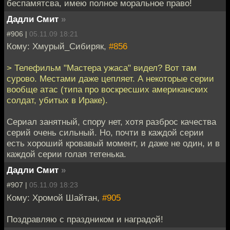
беспамятсва, имею полное моральное право!
Дадли Смит
»
#906 |
05.11.09 18:21
Кому: Хмурый_Сибиряк,
#856
> Телефильм "Мастера ужаса" видел? Вот там
сурово. Местами даже цепляет. А некоторые серии
вообще атас (типа про воскресших американских
солдат, убитых в Ираке).
Сериал занятный, спору нет, хотя разброс качества
серий очень сильный. Но, почти в каждой серии
есть хороший кровавый момент, и даже не один, и в
каждой серии голая тетенька.
Дадли Смит
»
#907 |
05.11.09 18:23
Кому: Хромой Шайтан,
#905
Поздравляю с праздником и наградой!