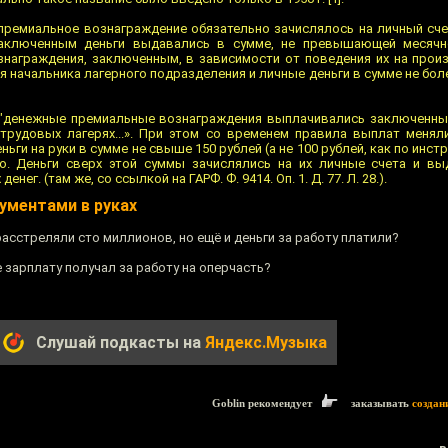
 "премиальное вознаграждение обязательно зачислялось на личный сче
аключенным деньги выдавались в сумме, не превышающей месячн
награждения, заключенным, в зависимости от поведения их на произ
начальника лагерного подразделения и личные деньги в сумме не более
"денежные премиальные вознаграждения выплачивались заключенным
трудовых лагерях...». При этом со временем правила выплат менял
ьги на руки в сумме не свыше 150 рублей (а не 100 рублей, как по инстр
нно. Деньги сверх этой суммы зачислялись на их личные счета и в
ег. (там же, со ссылкой на ГАРФ. Ф. 9414. Оп. 1. Д. 77. Л. 28.).
ументами в руках
расстреляли сто миллионов, но ещё и деньги за работу платили?
 зарплату получал за работу на оперчасть?
Слушай подкасты на
Яндекс.Музыка
Goblin рекомендует
заказывать
создан