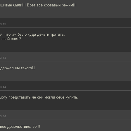
шивые были!!! Врет все кровавый режим!!!
13:43
, что им было куда деньги тратить.
 свой счет?
13:44
держал бы такого!1
13:44
 могу представить че они могли себе купить.
13:44
ное довольствие, во !!