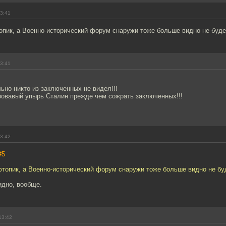
13:41
опик, а Военно-исторический форум снаружи тоже больше видно не буде
13:41
льно никто из заключенных не видел!!!
ровавый упырь Сталин прежде чем сожрать заключенных!!!
13:42
#5
фтопик, а Военно-исторический форум снаружи тоже больше видно не бу
идно, вообще.
13:42