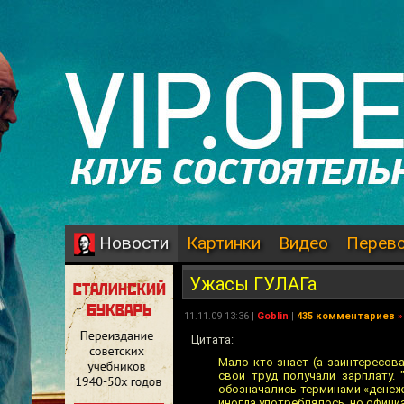
Картинки
Видео
Перев
Новости
Ужасы ГУЛАГа
11.11.09 13:36 |
Goblin
|
435 комментариев
»
Цитата:
Мало кто знает (а заинтересов
свой труд получали зарплату. 
обозначались терминами «денеж
иногда употреблялось, но официа