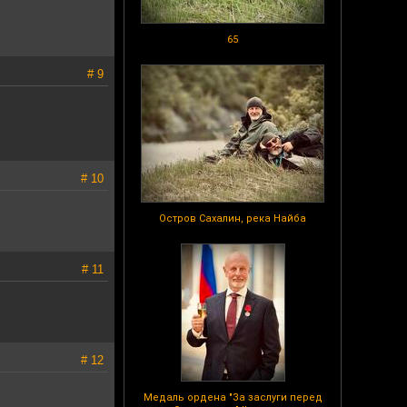
65
# 9
# 10
Остров Сахалин, река Найба
# 11
# 12
Медаль ордена "За заслуги перед