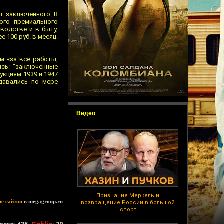
т заключенного. В
ого премиального
водстве и в быту,
 100 руб. в месяц.
 «за все работы,
ись: "заключенные
укциям 1939 и 1947
ыдавались по мере
Видео
Признание Меркель и
ие сайтов
в megagroup.ru
возвращение России в большой
спорт