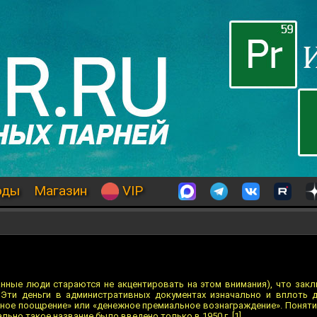
оды
Магазин
VIP
анные люди стараются не акцентировать на этом внимания), что зак
"Эти деньги в административных документах изначально и вплоть до
ное поощрение» или «денежное премиальное вознаграждение». Поняти
льно такое название было введено только в 1950 г. [1].