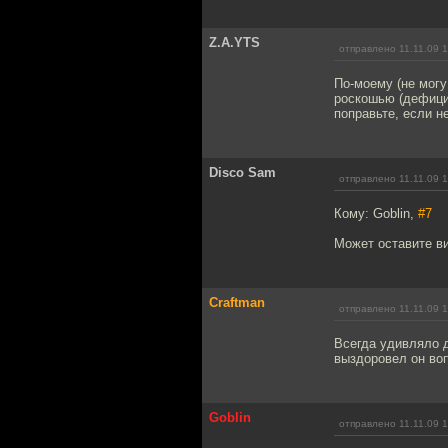
Z.A.YTS
отправлено 11.11.09 
По-моему (не могу
роскошью (дефици
поправьте, если не
Disco Sam
отправлено 11.11.09 
Кому: Goblin,
#7
Может оставите в
Craftman
отправлено 11.11.09 
Всегда удивляло д
выздоровел он воп
Goblin
отправлено 11.11.09 