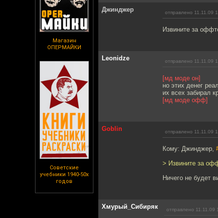
Джинджер
отправлено 11.11.09 
Извините за оффт
Магазин
ОПЕРМАЙКИ
Leonidze
отправлено 11.11.09 
[мд моде он]
но этих денег реа
их всех забирал к
[мд моде офф]
Goblin
отправлено 11.11.09 
Кому: Джинджер,
> Извините за оф
Советские
учебники 1940-50х
Ничего не будет в
годов
Хмурый_Сибиряк
отправлено 11.11.09 