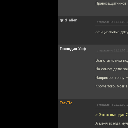
Правозащитников 
grid_alien
отправлено 11.11.09 
официальные доку
Господин Уэф
отправлено 11.11.09 
Вся статистика по
На самом деле за
Например, тонну 
Кроме того, мозг 
Tac-Tic
отправлено 11.11.09 
> Это ж выходит С
А меня всегда муч