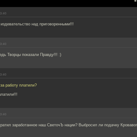
в
13:40
издевательство над приговоренными!!!
13:40
едь Творцы показали Правду!!! :)
13:40
 за работу платили?
латили!!!
13:40
отратил заработанное наш СветочЪ нации? Выбросил ли подачку Кроваво