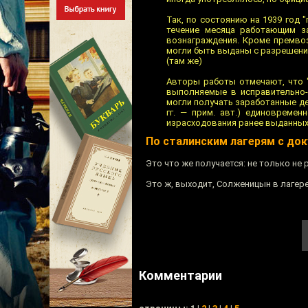
Так, по состоянию на 1939 год
течение месяца работающим з
вознаграждения. Кроме премвоз
могли быть выданы с разрешения 
(там же)
Авторы работы отмечают, что 
выполняемые в исправительно-
могли получать заработанные ден
гг. — прим. авт.) единовреме
израсходования ранее выданных ден
По сталинским лагерям с док
Это что же получается: не только не 
Это ж, выходит, Солженицын в лагере
Комментарии