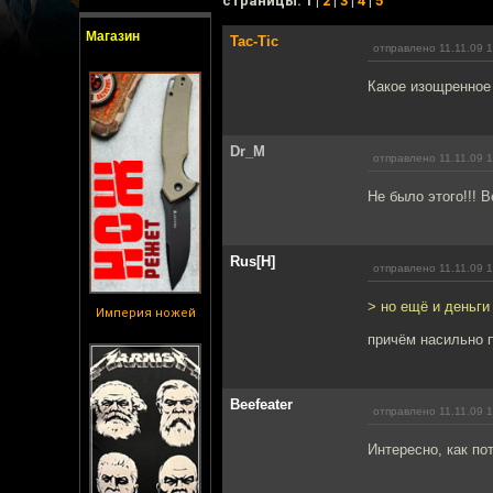
cтраницы: 1 |
2
|
3
|
4
|
5
Магазин
Tac-Tic
отправлено 11.11.09 
Какое изощренное 
Dr_M
отправлено 11.11.09 
Не было этого!!! В
Rus[H]
отправлено 11.11.09 
> но ещё и деньги
Империя ножей
причём насильно п
Beefeater
отправлено 11.11.09 
Интересно, как п