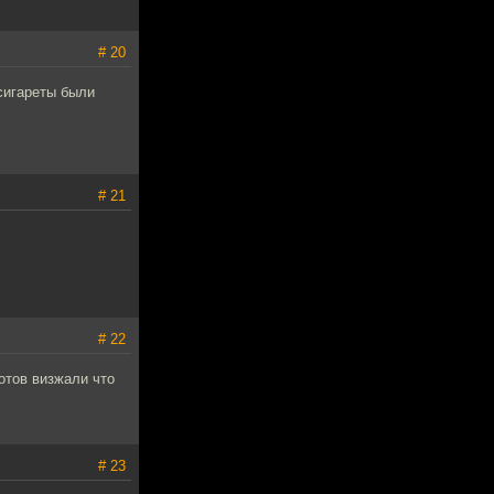
# 20
 сигареты были
# 21
# 22
отов визжали что
# 23