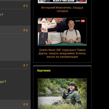
# 5
Вечерний Излучатель: Сердца
четырех
т?
# 6
Goblin News 205: террорист Павел
Дуров, смерть академика Зезина,
масло из канализации
# 7
Картинки
дет?
# 8