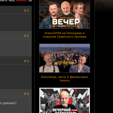
сего: 435,
Goblin
: 20
# 1
Атака БПЛА на Геленджик и
# 2
открытие Ормузского пролива
# 3
Клеопатра, часть 2: финансовое
болото
# 4
го режима?