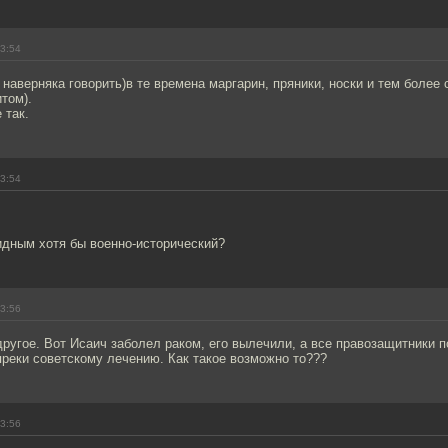
13:54
 наверняка говорить)в те времена маргарин, пряники, носки и тем более
том).
 так.
13:54
идным хотя бы военно-исторический?
13:56
ругое. Вот Исаич заболел раком, его вылечили, а все правозащитники п
реки советскому лечению. Как такое возможно то???
13:56