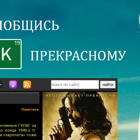
Политика
люченные ГУЛАГ за
 конца 1940-х гг.
е «зарплата» тоже