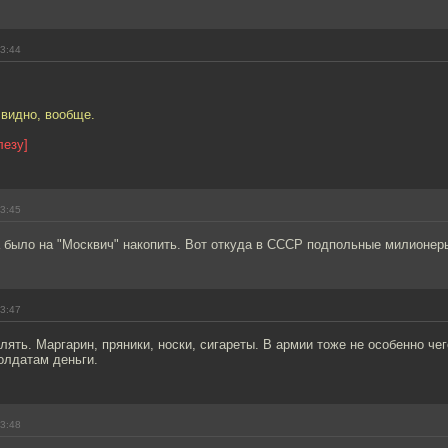
13:44
 видно, вообще.
лезу]
13:45
а было на "Москвич" накопить. Вот откуда в СССР подпольные милионер
13:47
лять. Маргарин, пряники, носки, сигареты. В армии тоже не особенно чег
олдатам деньги.
13:48