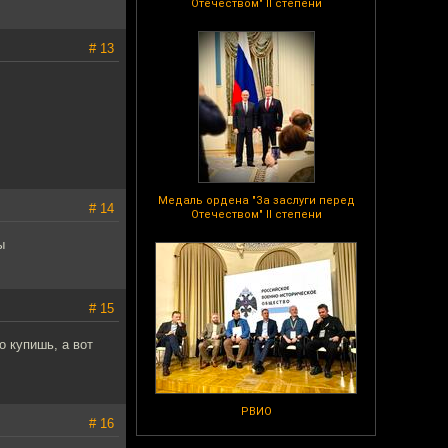
Отечеством" II степени
# 13
Медаль ордена "За заслуги перед
# 14
Отечеством" II степени
ы
# 15
о купишь, а вот
РВИО
# 16