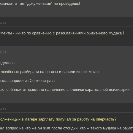
какими-то там "документами" не проведёшь!
13:48
менты - ничто по сравнению с разоблачениями обиженного мудака !
13:48
дделана.
ключённых разбирали на органы и варили из них мыло.
мыла сварили из Солженицына.
заключённых отправляли на лечение в клиники карательной психиатрии.
13:51
олженицын в лагере зарплату получал за работу на оперчасть?
ал вопрос на что же он жил после отсидки, кто ж такого мудака на работ