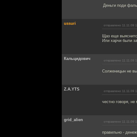
Деньги поди фаль
ussuri
отправлено 11.11.09 
Щаз еще выяснится
Или харчи были за
Кальцидович
отправлено 11.11.09 
Солженицын не вы
Z.A.YTS
отправлено 11.11.09 
честно говоря, не
grid_alien
отправлено 11.11.09 
правильно - денеж