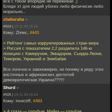
все с тобой впорядке не переживай .)
Бляди эт для людей убогих либо физически либо
морально...
cheburaha
»
#504 |
18.11.09 15:41
Кому: Zhnec,
#443
> Рейтинг самых коррумпированных стран мира
> Россия с показателем 2,2 разделила 146-ю
позицию с Камеруном, Эквадором, Сьерра-Леоне,
Тимором, Украиной и Зимбабве
Все логично и закономерно, но почему в ряду этих
восточных и африканских деспотий
демократическая Украина???!!!
Shurd
»
#505 |
18.11.09 15:43
Кому: invectiff,
#483
> А глаза — голубые. Майка — голубая