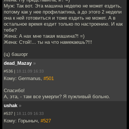
Муж: Так вот. Эта машина неделю не может ездить,
потому как у нее профилактика, а до этого 2 недели
она к ней готовиться и тоже ездить не может. А в
остальное время ездит только по настроению. И как
тебе?
Жена: А нах мне такая машина?! =)
Жена: Стой!... ты на что намекаешь?!!!
(ц) башорг
dead_Mazay
»
#536 |
18.11.09 16:33
Кому: Germanus,
#501
Спасибо!
А, эта, - там все умерли? Я пужливый больно.
ushak
»
#537 |
18.11.09 16:33
Кому: Горыныч,
#527