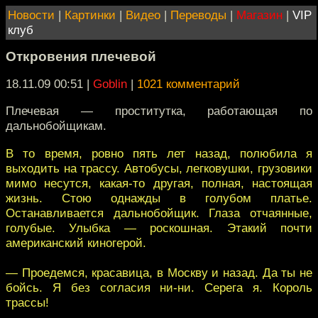
Новости
|
Картинки
|
Видео
|
Переводы
|
Магазин
|
VIP
клуб
Откровения плечевой
18.11.09 00:51
|
Goblin
|
1021 комментарий
Плечевая — проститутка, работающая по
дальнобойщикам.
В то время, ровно пять лет назад, полюбила я
выходить на трассу. Автобусы, легковушки, грузовики
мимо несутся, какая-то другая, полная, настоящая
жизнь. Стою однажды в голубом платье.
Останавливается дальнобойщик. Глаза отчаянные,
голубые. Улыбка — роскошная. Этакий почти
американский киногерой.
— Проедемся, красавица, в Москву и назад. Да ты не
бойсь. Я без согласия ни-ни. Серега я. Король
трассы!