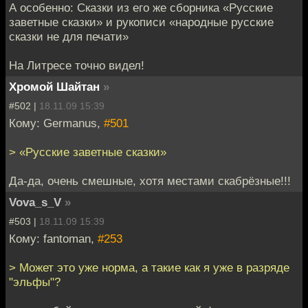
А особенно: Сказки из его же сборника «Русские
заветные сказки» и рукописи «народные русские
сказки не для печати»
На Литресе точно видел!
Хромой Шайтан
»
#502 |
18.11.09 15:39
Кому: Germanus,
#501
> «Русские заветные сказки»
Да-да, очень смешные, хотя местами скабрёзные!!!
Vova_s_V
»
#503 |
18.11.09 15:39
Кому: fantoman,
#253
> Может это уже норма, а такие как я уже в разряде
"эльфы"?