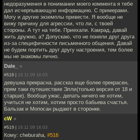
недоразумения в понимании моего коммента я тебе
дал исчерпывающую информацию. С примерами.
Могу и другие экземплы привести. Я вообще не
вижу причину для агрессии, что ли, с твоей
стороны. А тут на тебе. Приехали. Камрад, давай
жить дружно, а? Допускаю, что не поняли друг друга
из-за специфичности письменного общения. Давай
не будем портить друг другу настроения, тем более
мы не знакомы лично.
Dale_
»
#518 |
18.11.09 16:03
девушка прекрасна, рассказ еще более прекрасен,
прям таки путешествие Элли(только версия от 18 и
старше). Вообще ужас, делать ничего не хотим,
учиться не хотим, хотим просто бабьева счастья.
Бальзак и Мопосан рыдают в сторонке.
cW
»
#519 |
18.11.09 16:03
Кому: cheburaha,
#516