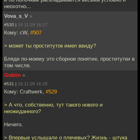
неохотно...
Vova_s_V
»
#530 |
18.11.09 16:27
Кому: cW,
#507
> может ты проституток имел ввиду?
Бляди по-моему это сборное понятие, проститутки в
том числе.
Goblin
»
#531 |
18.11.09 16:28
Кому: Craftwerk,
#529
> А что, собственно, тут такого нового и
неожиданного?
Ничего.
> Впервые услышали о плечевых? Жизнь - штука