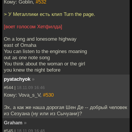
Кому: Goblin,
#532
> У Металлики есть клип Turn the page.
[воет голосом Хетфилда]
On a long and lonesome highway
east of Omaha
You can listen to the engines moaning
out as one note song
You think about the woman or the girl
you knew the night before
pyatachyok
»
#544 |
18.11.09 16:46
Кому: Vova_s_V,
#530
Эх, а как же наша дорогая Шен Де -- добрый человек
из Сезуана (ну или из Сычуани)?
Graham
»
#545 |
18.11.09 16:48