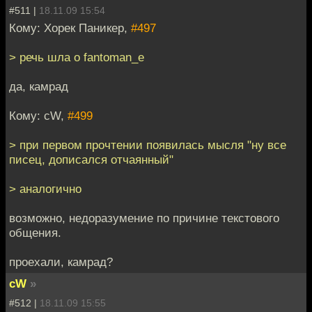
#511 |
18.11.09 15:54
Кому: Хорек Паникер,
#497
> речь шла о fantoman_e
да, камрад
Кому: cW,
#499
> при первом прочтении появилась мысля "ну все
писец, дописался отчаянный"
> аналогично
возможно, недоразумение по причине текстового
общения.
проехали, камрад?
cW
»
#512 |
18.11.09 15:55