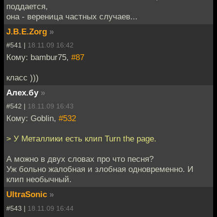
поддается,
она - вереница частных случаев...
J.B.E.Zorg
»
#541 |
18.11.09 16:42
Кому: bambur75,
#87
класс )))
Алех.бу
»
#542 |
18.11.09 16:43
Кому: Goblin,
#532
> У Металлики есть клип Turn the page.
А можно в двух словах про что песня?
Уж больно жалобная и злобная одновременно. И
клип необычный.
UltraSonic
»
#543 |
18.11.09 16:44