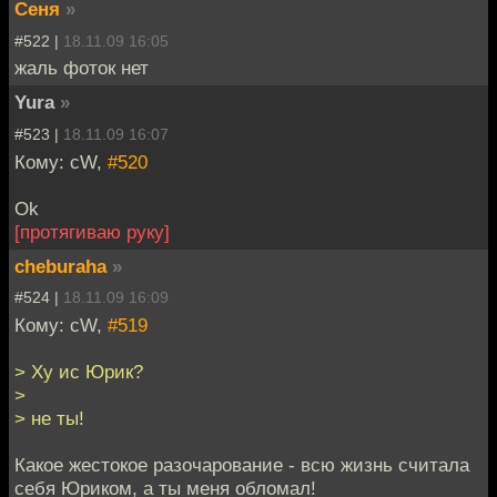
Сеня
»
#522 |
18.11.09 16:05
жаль фоток нет
Yura
»
#523 |
18.11.09 16:07
Кому: cW,
#520
Ok
[протягиваю руку]
cheburaha
»
#524 |
18.11.09 16:09
Кому: cW,
#519
> Ху ис Юрик?
>
> не ты!
Какое жестокое разочарование - всю жизнь считала
себя Юриком, а ты меня обломал!