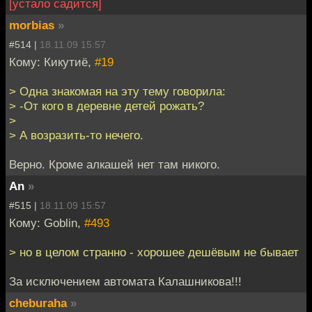
[устало садится]
morbias
»
#514 |
18.11.09 15:57
Кому: Кикутиё,
#19
> Одна знакомая на эту тему говорила:
> -От кого в деревне детей рожать?
>
> А возразить-то нечего.
Верно. Кроме алкашей нет там никого.
An
»
#515 |
18.11.09 15:57
Кому: Goblin,
#493
> но в целом странно - хорошее дешёвым не бывает
За исключением автомата Калашникова!!!
cheburaha
»