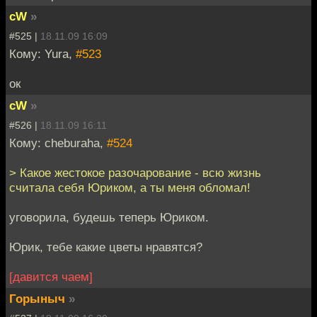
cW
»
#525 |
18.11.09 16:09
Кому: Yura,
#523
ок
cW
»
#526 |
18.11.09 16:11
Кому: cheburaha,
#524
> Какое жестокое разочарование - всю жизнь
считала себя Юриком, а ты меня обломал!
уговорила, будешь теперь Юриком.
Юрик, тебе какие цветы нравятся?
[давится чаем]
Горыныч
»