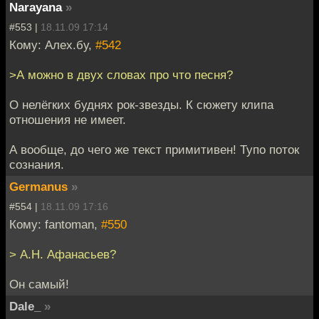
Narayana
»
#553 |
18.11.09 17:14
Кому: Алех.бу,
#542
>А можно в двух словах про что песня?
О нелёгких буднях рок-звезды. К сюжету клипа
отношения не имеет.
А вообще, до чего же текст примитивен! Тупо поток
сознания.
Germanus
»
#554 |
18.11.09 17:16
Кому: fantoman,
#550
> А.Н. Афанасьев?
Он самый!
Dale_
»