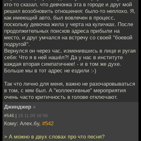
кто-то сказал, что девчонка эта в городе и друг мой
решил возобновить отношения: было-то неплохо. Я,
как имеющий авто, был вовлечен в процесс,
поскольку девочка жила у черта на куличках. После
продолжительных поисков адреса прибыли на
место, и друг умчался на встречу со своей "боевой
подругой".
Вернулся он через час, изменившись в лице и ругая
себя: Что я в ней нашёл?! Да у нас в институте
каждая вторая симпатичнее! - и в том же духе.
Больше мы в тот адрес не ездили :-)
Так что лично для меня, важно не разочаровываться
в том, с кем был. А "коллективные" мероприятия
очень часто критичность в голове отключают.
Джинджер
»
#546 |
18.11.09 16:56
Кому: Алех.бу,
#542
> А можно в двух словах про что песня?