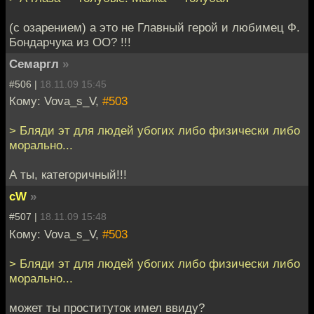
(с озарением) а это не Главный герой и любимец Ф.
Бондарчука из ОО? !!!
Семаргл
»
#506 |
18.11.09 15:45
Кому: Vova_s_V,
#503
> Бляди эт для людей убогих либо физически либо
морально...
А ты, категоричный!!!
cW
»
#507 |
18.11.09 15:48
Кому: Vova_s_V,
#503
> Бляди эт для людей убогих либо физически либо
морально...
может ты проституток имел ввиду?