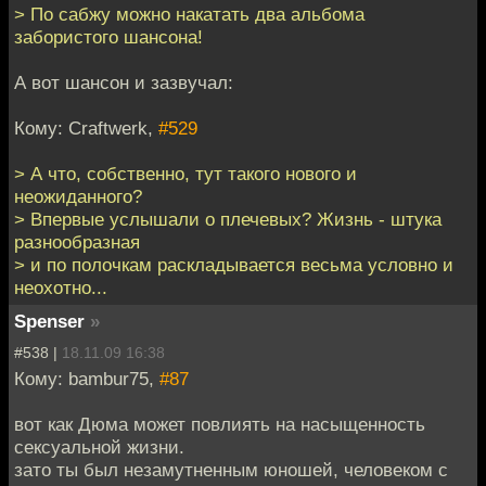
> По сабжу можно накатать два альбома
забористого шансона!
А вот шансон и зазвучал:
Кому: Craftwerk,
#529
> А что, собственно, тут такого нового и
неожиданного?
> Впервые услышали о плечевых? Жизнь - штука
разнообразная
> и по полочкам раскладывается весьма условно и
неохотно...
Spenser
»
#538 |
18.11.09 16:38
Кому: bambur75,
#87
вот как Дюма может повлиять на насыщенность
сексуальной жизни.
зато ты был незамутненным юношей, человеком с