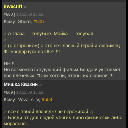
invectiff
»
#508 |
18.11.09 15:52
Кому: Shurd,
#505
> А глаза — голубые. Майка — голубая
>
> (с озарением) а это не Главный герой и любимец
Ф. Бондарчука из ОО? !!!
НЕ!!!
Но возможно следующий фильм Бондарчук снимет
про плечевых! "Они хотели, чтобы их любили"!!!
Мишка Квакин
»
#509 |
18.11.09 15:52
Кому: Vova_s_V,
#503
> все с тобой впорядке не переживай .)
> Бляди эт для людей убогих либо физически либо
морально...