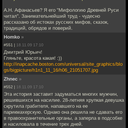
А.Н. Афанасьев? Я его "Мифологию Древней Руси
читал". Занимательнейший труд - чудесно
рассказано об истоках русских мифов, сказок,
традиций, обрядов и поверий.
Homko
»
#551 |
18.11.09 17:10
Дмитрий Юрьич!
Гляньте, красота какая! :))
http://inapcache.boston.com/universal/site_graphics/blo
gs/bigpicture/h1n1_11_16/h06_21051707.jpg
Zhnec
»
#552 |
18.11.09 17:10
Эта история заставит задуматься многих мужчин,
решившихся на насилие. 28-летняя хрупкая девушка
скрутила грабителя, напавшего на ее
парикмахерскую. Однако она решила не сдавать его
в правоохранительные органы, а заперла в подсобке
и насиловала в течение трех дней.