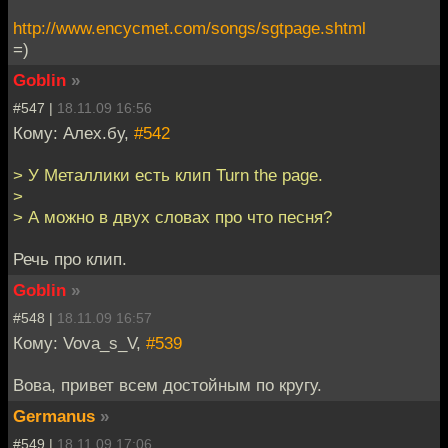
http://www.encycmet.com/songs/sgtpage.shtml
=)
Goblin
»
#547 |
18.11.09 16:56
Кому: Алех.бу,
#542
> У Металлики есть клип Turn the page.
>
> А можно в двух словах про что песня?
Речь про клип.
Goblin
»
#548 |
18.11.09 16:57
Кому: Vova_s_V,
#539
Вова, привет всем достойным по кругу.
Germanus
»
#549 |
18.11.09 17:06