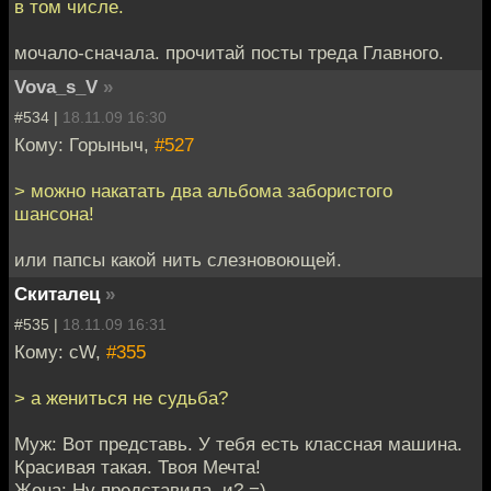
в том числе.
мочало-сначала. прочитай посты треда Главного.
Vova_s_V
»
#534 |
18.11.09 16:30
Кому: Горыныч,
#527
> можно накатать два альбома забористого
шансона!
или папсы какой нить слезновоющей.
Скиталец
»
#535 |
18.11.09 16:31
Кому: cW,
#355
> а жениться не судьба?
Муж: Вот представь. У тебя есть классная машина.
Красивая такая. Твоя Мечта!
Жена: Ну представила, и? =)