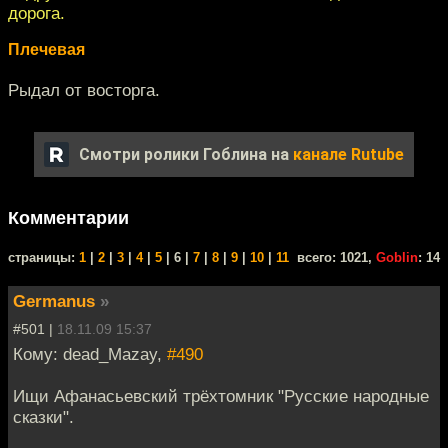
дорога.
Плечевая
Рыдал от восторга.
Смотри ролики Гоблина на
канале Rutube
Комментарии
cтраницы:
1
|
2
|
3
|
4
|
5
| 6 |
7
|
8
|
9
|
10
|
11
всего: 1021,
Goblin
: 14
Germanus
»
#501 |
18.11.09 15:37
Кому: dead_Mazay,
#490
Ищи Афанасьевский трёхтомник "Русские народные
сказки".