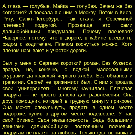
А глаза — голубые. Майка — голубая. Зачем же без
согласия? И поехала я с ним в Москву. Потом в Киев,
Ригу, Санкт-Петербург... Так стала я Сережиной
плечевой подругой. Прозвище это сами
дальнобойщики придумали. Почему плечевая?
Наверное, потому, что в дороге, в кабине всегда ты
рядом с водителем. Плечом коснуться можно. Хотя
плечом называют и участок дороги.
Был у меня с Сергеем короткий роман. Без букетов,
правда, но, конечно, с водкой, малосольными
огурцами да краюхой черного хлеба. Без обманов и
трепотни. Сергей не прижимист был. С ним я прошла
свои "университеты", многому научилась. Плечевая
подруга — не просто шлюха для развлечения. Она
друг, помощник, который в трудную минуту прикроет.
Она может спекульнуть, продать в одном месте
подороже, купив в другом месте подешевле. У нас
свой бизнес. Своя независимость. Ведь большими
деньгами дальнобойщики постоянным плечевым
подругам не платят за любовь. Только еда, выпивка и