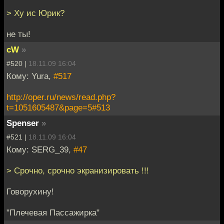
> Ху ис Юрик?
не ты!
cW
»
#520 |
18.11.09 16:04
Кому: Yura,
#517
http://oper.ru/news/read.php?
t=1051605487&page=5#513
Spenser
»
#521 |
18.11.09 16:04
Кому: SERG_39,
#47
> Срочно, срочно экранизировать !!!
Говорухину!
"Плечевая Пассажирка"