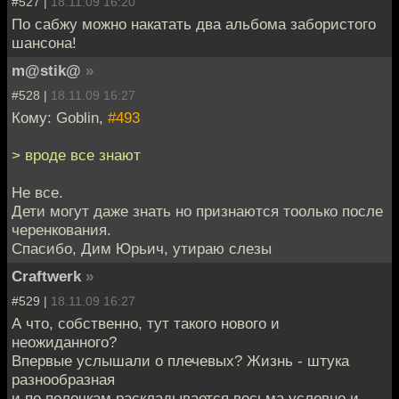
#527 |
18.11.09 16:20
По сабжу можно накатать два альбома забористого
шансона!
m@stik@
»
#528 |
18.11.09 16:27
Кому: Goblin,
#493
> вроде все знают
Не все.
Дети могут даже знать но признаются тоолько после
черенкования.
Спасибо, Дим Юрьич, утираю слезы
Craftwerk
»
#529 |
18.11.09 16:27
А что, собственно, тут такого нового и
неожиданного?
Впервые услышали о плечевых? Жизнь - штука
разнообразная
и по полочкам раскладывается весьма условно и