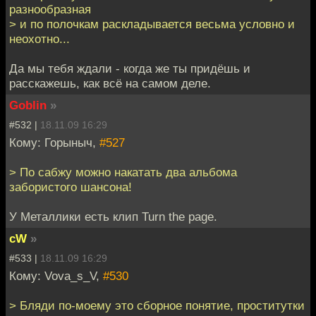
разнообразная
> и по полочкам раскладывается весьма условно и
неохотно...
Да мы тебя ждали - когда же ты придёшь и
расскажешь, как всё на самом деле.
Goblin
»
#532 |
18.11.09 16:29
Кому: Горыныч,
#527
> По сабжу можно накатать два альбома
забористого шансона!
У Металлики есть клип Turn the page.
cW
»
#533 |
18.11.09 16:29
Кому: Vova_s_V,
#530
> Бляди по-моему это сборное понятие, проститутки