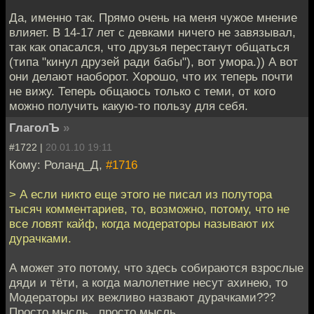
Да, именно так. Прямо очень на меня чужое мнение
влияет. В 14-17 лет с девками ничего не завязывал,
так как опасался, что друзья перестанут общаться
(типа "кинул друзей ради бабы"), вот умора.)) А вот
они делают наоборот. Хорошо, что их теперь почти
не вижу. Теперь общаюсь только с теми, от кого
можно получить какую-то пользу для себя.
ГлаголЪ
»
#1722 |
20.01.10 19:11
Кому: Роланд_Д,
#1716
> А если никто еще этого не писал из полутора
тысяч комментариев, то, возможно, потому, что не
все ловят кайф, когда модераторы называют их
дурачками.
А может это потому, что здесь собираются взрослые
дяди и тёти, а когда малолетние несут ахинею, то
Модераторы их вежливо назвают дурачками???
Просто мысль...просто мысль.