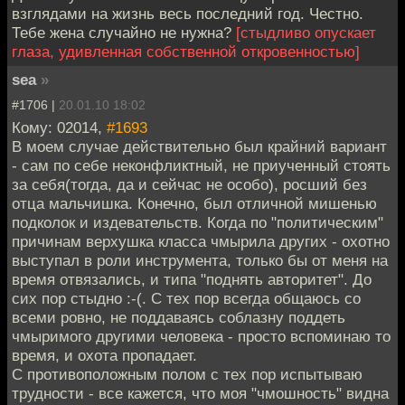
взглядами на жизнь весь последний год. Честно.
Тебе жена случайно не нужна?
[стыдливо опускает
глаза, удивленная собственной откровенностью]
sea
»
#1706 |
20.01.10 18:02
Кому: 02014,
#1693
В моем случае действительно был крайний вариант
- сам по себе неконфликтный, не приученный стоять
за себя(тогда, да и сейчас не особо), росший без
отца мальчишка. Конечно, был отличной мишенью
подколок и издевательств. Когда по "политическим"
причинам верхушка класса чмырила других - охотно
выступал в роли инструмента, только бы от меня на
время отвязались, и типа "поднять авторитет". До
сих пор стыдно :-(. С тех пор всегда общаюсь со
всеми ровно, не поддаваясь соблазну поддеть
чмыримого другими человека - просто вспоминаю то
время, и охота пропадает.
С противоположным полом с тех пор испытываю
трудности - все кажется, что моя "чмошность" видна