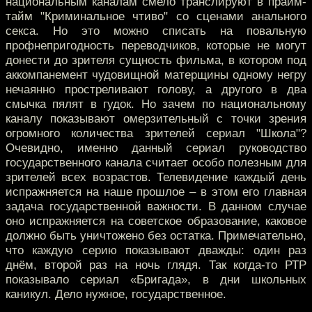
национальным каналам смело транслируют в прайм-
тайм "Криминальное чтиво" со сценами анального
секса. Но это можно списать на повальную
профнепригодность переводчиков, которые не могут
донести до зрителя сущность фильма, в котором под
аккомпанемент чудовищной матерщины одному негру
нечаянно простреливают голову, а другого в два
смычка пялят в гудок. Но зачем по национальному
каналу показывают омерзительный с точки зрения
огромного количества зрителей сериал "Школа"?
Очевидно, именно данный сериал руководство
государственного канала считает особо полезным для
зрителей всех возрастов. Телевидение каждый день
испражняется на наше прошлое – в этом его главная
задача государственной важности. В данном случае
оно испражняется на советское образование, каковое
должно быть уничтожено без остатка. Примечательно,
что каждую серию показывают дважды: один раз
днём, второй раз на ночь глядя. Так когда-то РТР
показывало сериал «Бригада», в дни школьных
каникул. Дело нужное, государственное.