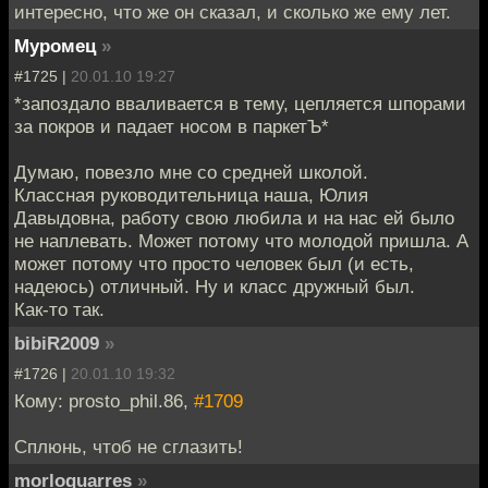
интересно, что же он сказал, и сколько же ему лет.
Муромец
»
#1725 |
20.01.10 19:27
*запоздало вваливается в тему, цепляется шпорами
за покров и падает носом в паркетЪ*
Думаю, повезло мне со средней школой.
Классная руководительница наша, Юлия
Давыдовна, работу свою любила и на нас ей было
не наплевать. Может потому что молодой пришла. А
может потому что просто человек был (и есть,
надеюсь) отличный. Ну и класс дружный был.
Как-то так.
bibiR2009
»
#1726 |
20.01.10 19:32
Кому: prosto_phil.86,
#1709
Сплюнь, чтоб не сглазить!
morloquarres
»