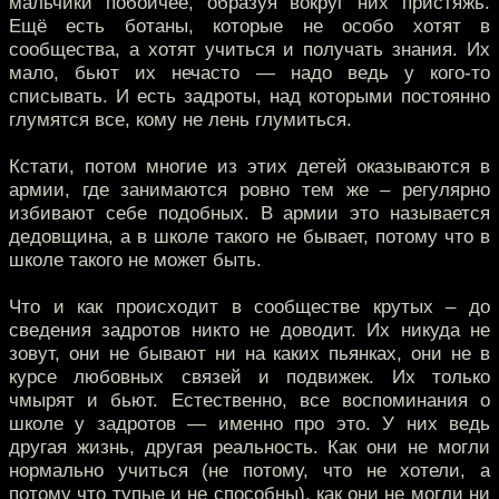
мальчики побойчее, образуя вокруг них пристяжь.
Ещё есть ботаны, которые не особо хотят в
сообщества, а хотят учиться и получать знания. Их
мало, бьют их нечасто — надо ведь у кого-то
списывать. И есть задроты, над которыми постоянно
глумятся все, кому не лень глумиться.
Кстати, потом многие из этих детей оказываются в
армии, где занимаются ровно тем же – регулярно
избивают себе подобных. В армии это называется
дедовщина, а в школе такого не бывает, потому что в
школе такого не может быть.
Что и как происходит в сообществе крутых – до
сведения задротов никто не доводит. Их никуда не
зовут, они не бывают ни на каких пьянках, они не в
курсе любовных связей и подвижек. Их только
чмырят и бьют. Естественно, все воспоминания о
школе у задротов — именно про это. У них ведь
другая жизнь, другая реальность. Как они не могли
нормально учиться (не потому, что не хотели, а
потому что тупые и не способны), как они не могли ни