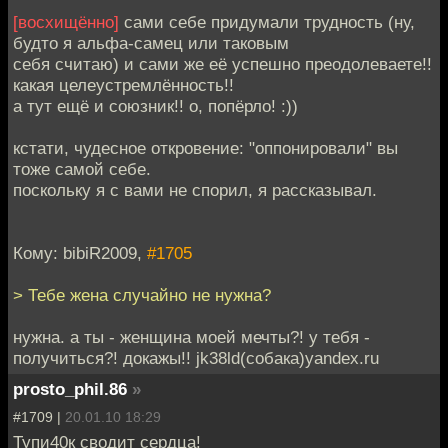
[восхищённо]
сами себе придумали трудность (ну,
будто я альфа-самец или таковым
себя считаю) и сами же её успешно преодолеваете!!
какая целеустремлённость!!
а тут ещё и союзник!! о, попёрло! :))
кстати, чудесное откровение: "оппонировали" вы
тоже самой себе.
поскольку я с вами не спорил, я рассказывал.
Кому: bibiR2009,
#1705
> Тебе жена случайно не нужна?
нужна. а ты - женщина моей мечты?! у тебя -
получиться?! докажы!! jk38ld(собака)yandex.ru
prosto_phil.86
»
#1709 |
20.01.10 18:29
Тупи40к сводит сердца!