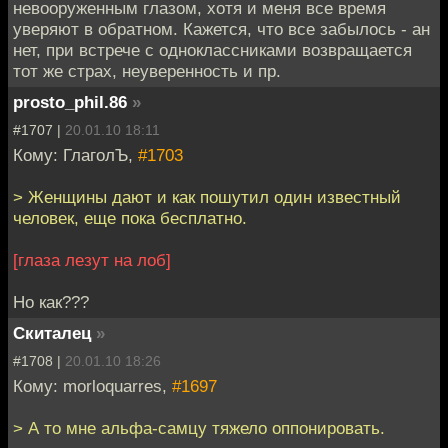
невооруженным глазом, хотя и меня все время
уверяют в обратном. Кажется, что все забылось - ан
нет, при встрече с одноклассниками возвращается
тот же страх, неуверенность и пр.
prosto_phil.86
»
#1707 |
20.01.10 18:11
Кому: ГлаголЪ,
#1703
> Женщины дают и как пошутил один известный
человек, еще пока бесплатно.
[глаза лезут на лоб]
Но как???
Скиталец
»
#1708 |
20.01.10 18:26
Кому: morloquarres,
#1697
> А то мне альфа-самцу тяжело оппонировать.