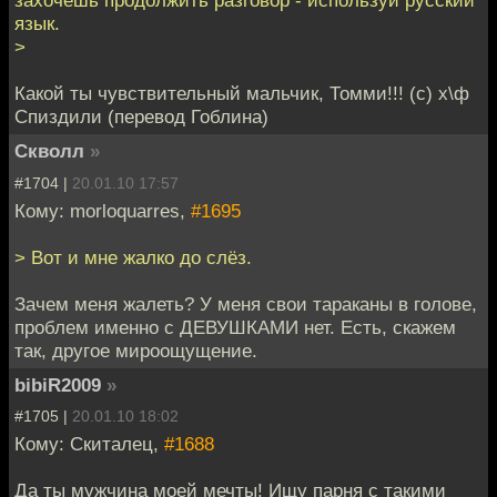
захочешь продолжить разговор - используй русский
язык.
>
Какой ты чувствительный мальчик, Томми!!! (с) х\ф
Спиздили (перевод Гоблина)
Скволл
»
#1704 |
20.01.10 17:57
Кому: morloquarres,
#1695
> Вот и мне жалко до слёз.
Зачем меня жалеть? У меня свои тараканы в голове,
проблем именно с ДЕВУШКАМИ нет. Есть, скажем
так, другое мироощущение.
bibiR2009
»
#1705 |
20.01.10 18:02
Кому: Скиталец,
#1688
Да ты мужчина моей мечты! Ищу парня с такими