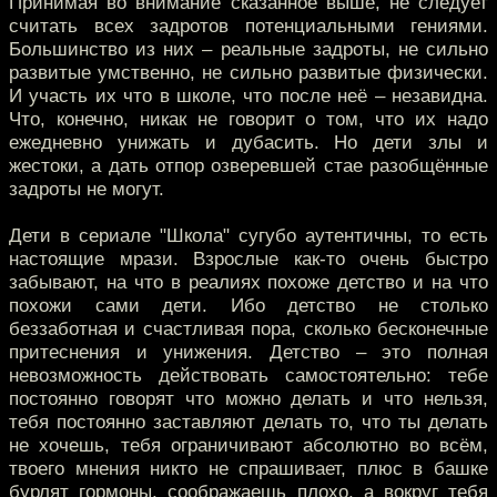
Принимая во внимание сказанное выше, не следует
считать всех задротов потенциальными гениями.
Большинство из них – реальные задроты, не сильно
развитые умственно, не сильно развитые физически.
И участь их что в школе, что после неё – незавидна.
Что, конечно, никак не говорит о том, что их надо
ежедневно унижать и дубасить. Но дети злы и
жестоки, а дать отпор озверевшей стае разобщённые
задроты не могут.
Дети в сериале "Школа" сугубо аутентичны, то есть
настоящие мрази. Взрослые как-то очень быстро
забывают, на что в реалиях похоже детство и на что
похожи сами дети. Ибо детство не столько
беззаботная и счастливая пора, сколько бесконечные
притеснения и унижения. Детство – это полная
невозможность действовать самостоятельно: тебе
постоянно говорят что можно делать и что нельзя,
тебя постоянно заставляют делать то, что ты делать
не хочешь, тебя ограничивают абсолютно во всём,
твоего мнения никто не спрашивает, плюс в башке
бурлят гормоны, соображаешь плохо, а вокруг тебя