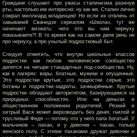
Граждане слушают про ужасы сталинизма разинув
рты, настолько им интересно: ну как же, Сталин лично
сожрал миллиард младенцев! Но если их отвлечь от
завываний Сванидзе сериалом «Школа», тут же
начинают визжать: чего это вы нам чернуху
показываете?! В то время как на самом деле речь не
про чернуху, а про унылый подростковый быт.
Следует отметить, что внутри школьных классов
подростки как любое человеческое сообщество
делятся на четыре стандартных под-сообщества. Ну,
как в лагерях: воры, блатные, мужики и опущенные.
Это подростки крутые, это подростки серые, это
ботаны и подростки-задроты, зачмырённые. Крутые
подростки обладают авторитетом, базирующемся на
природных способностях. Или на деньгах и
общественном положении родителей. Резкий и
хитрый Вася может верховодить без денег, гнилой и
трусливый Федя — потому что у него папа богатый. У
мальчиков – пахан, и у девочек – пахан, только
женского полу. С этими паханами дружат девочки и