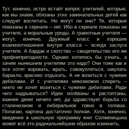
Тут, конечно, остро встаёт вопрос учителей, которые,
как мы знаем, обязаны этих замечательных детей как
следует воспитать. Но могут ли они? Те, которые
показаны в сериале – нет. Ибо в сериале показаны не
учителя, а моральные уроды. А грамотные учителя —
могут, конечно. Дружный класс и хорошие
взаимоотношения внутри класса – всегда заслуга
учителя. А бардак и скотство – свидетельство его же
профнепригодности. Однако хотелось бы узнать, а
зачем нынешним учителям это надо? Они тоже как и
все хотят воровать, жрать, совокупляться, закупать
барахло, красиво отдыхать. А не возиться с чужими
дебилами. И с учителями невозможно спорить –
никто не хочет возиться с чужими дебилами. Ради
чего надрываться? Идеи оплёваны и растоптаны,
важнее денег ничего нет, да здравствует борьба со
сталинизмом и либеральное говно в головах.
Полагаю, картина достаточно полная. Хотя, конечно,
введение в школьную программу книг Солженицына
может всё это радикальнейшим образом изменить.