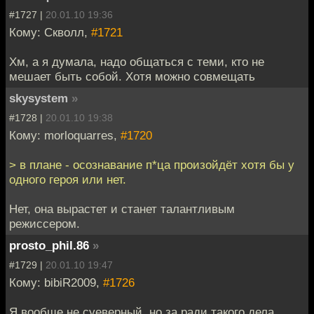
#1727 |
20.01.10 19:36
Кому: Скволл,
#1721
Хм, а я думала, надо общаться с теми, кто не
мешает быть собой. Хотя можно совмещать
skysystem
»
#1728 |
20.01.10 19:38
Кому: morloquarres,
#1720
> в плане - осознавание п*ца произойдёт хотя бы у
одного героя или нет.
Нет, она вырастет и станет талантливым
режиссером.
prosto_phil.86
»
#1729 |
20.01.10 19:47
Кому: bibiR2009,
#1726
Я вообще не суеверный, но за ради такого дела...