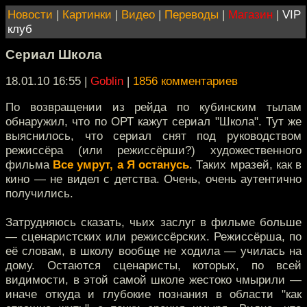
Новости
|
Картинки
|
Видео
|
Переводы
|
Магазин
|
VIP
клуб
Сериал Школа
18.01.10 16:55
|
Goblin
|
1856 комментариев
По возвращении из рейда по кубинским тылам
обнаружил, что по ОРТ кажут сериал "Школа". Тут же
выяснилось, что сериал снят под руководством
режиссёра (или режиссёрши?) художественного
фильма
Все умрут, а Я останусь
. Таких мразей, как в
кино — не видел с детства. Очень, очень аутентично
получились.
Затрудняюсь сказать, чьих заслуг в фильме больше
— сценаристских или режиссёрских. Режиссёрша, по
её словам, в школу вообще не ходила — училась на
дому. Остаются сценаристы, которых, по всей
видимости, в этой самой школе жестоко чмырили —
иначе откуда и глубокие познания в области "как