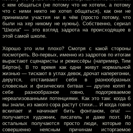
с кем общаться (не потому что не хотели, а потому
что с ними никто не хотел общаться), как они не
принимали участия ни в чём (просто потому, что
были на хер никому не нужны). Собственно, сериал
"Школа" — это взгляд задрота на происходящее в
этой самой школе.
Хорошо это или плохо? Смотря с какой стороны
посмотреть. Во-первых, именно из задротов по итогам
вырастают сценаристы и режиссёры (например, Тим
Бёртон). В то время как одни живут нормальной
жизнью — тискают в углах девок, дрочат наперегонки,
дерутся, отстаивают себя в разнообразных
словесных и физических битвах — другие копят в
себе разнообразное говно, подогреваемое
нереализованными потенциями. Как это там: когда б
вы знали, из какого сора растут стихи… И когда говно
вскипает и начинает бить фонтаном, опа! —
получается художник, писатель и даже поэт. Из
остальных получаются просто люди, которые по
совершенно неясным причинам исторгаемое