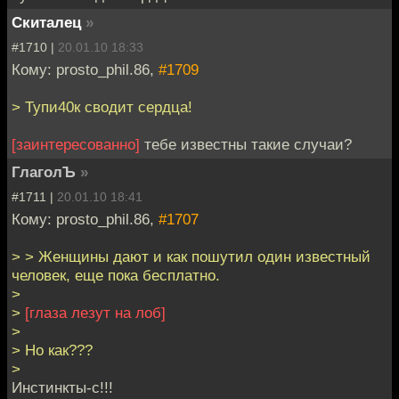
Скиталец
»
#1710 |
20.01.10 18:33
Кому: prosto_phil.86,
#1709
> Тупи40к сводит сердца!
[заинтересованно]
тебе известны такие случаи?
ГлаголЪ
»
#1711 |
20.01.10 18:41
Кому: prosto_phil.86,
#1707
> > Женщины дают и как пошутил один известный
человек, еще пока бесплатно.
>
>
[глаза лезут на лоб]
>
> Но как???
>
Инстинкты-с!!!