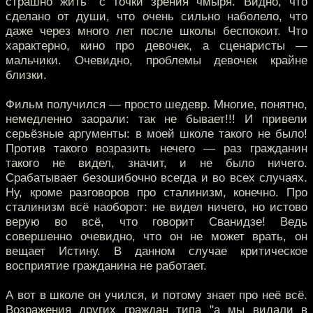
страшно жить" с точки зрения чмыря. Видно, что
сделано от души, что очень сильно наболело, что
даже через много лет после школы беспокоит. Что
характерно, кино про девочек, а сценаристы —
мальчики. Очевидно, проблемы девочек крайне
близки.
Фильм получился — просто шедевр. Многие, понятно,
немедленно заорали: так не бывает!!! И привели
серьёзные аргументы: в моей школе такого не было!
Против такого возразить нечего — раз гражданин
такого не видел, значит, и не было ничего.
Срабатывает безошибочно всегда и во всех случаях.
Ну, кроме разговоров про сталинизм, конечно. Про
сталинизм всё наоборот: не видел ничего, но истово
верую во всё, что говорит Сванидзе! Ведь
совершенно очевидно, что он не может врать, он
вещает Истину. В данном случае критическое
восприятие гражданина не работает.
А вот в школе он учился, и потому знает про неё всё.
Возражения других граждан типа "а мы видали в