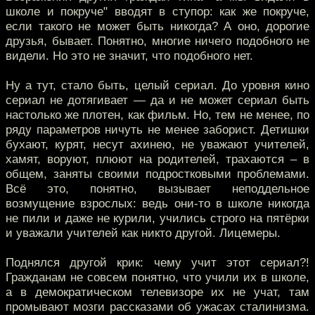
школе и покруче" вводят в ступор: как же покруче,
если такого не может быть никогда? А оно, дорогие
друзья, бывает. Понятно, многие ничего подобного не
видели. Но это не значит, что подобного нет.
Ну а тут, стало быть, целый сериал. До уровня кино
сериал не дотягивает — да и не может сериал быть
настолько же плотен, как фильм. Но, тем не менее, по
ряду параметров ничуть не менее заборист. Детишки
бухают, курят, несут ахинею, не уважают учителей,
хамят, воруют, плюют на родителей, трахаются – в
общем, заняты своими подростковыми проблемами.
Всё это, понятно, вызывает неподдельное
возмущение взрослых: ведь они-то в школе никогда
не пили и даже не курили, учились строго на пятёрки
и уважали учителей как никто другой. Лицемеры.
Поднялся другой крик: чему учит этот сериал?!
Гражданам не совсем понятно, что учили их в школе,
а в демократическом телевизоре их не учат, там
промывают мозги рассказами об ужасах сталинизма.