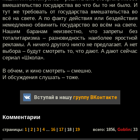
вмешательство государства во что бы то ни было. И
тут же требовать от государства вмешательства во
всё на свете. А по факту действия или бездействия
немедленно обвинить государство во всём на свете.
Нашим баранам неизвестно, что запреты без
тоталитаризма – разновидность наиболее яростной
рекламы. А ничего другого никто не предлагает. А нет
выбора – будут смотреть то, что дают. А дают сейчас
сериал «Школа».
В обчем, и кино смотреть – смешно.
И обсуждения слушать – тоже.
Вступай в нашу
группу ВКонтакте
Комментарии
cтраницы:
1
|
2
|
3
|
4
...
16
|
17
| 18 |
19
всего: 1856,
Goblin
: 33