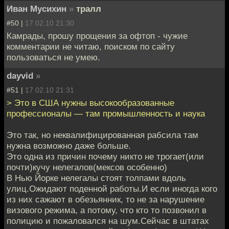
Иван Мусихин
»
тралл
#50 |
17.02.10 21:30
Камрады, прошу прощения за офтоп - чужие
комментарии не читаю, поиском по сайту
пользоваться не умею.
dayvid
»
#51 |
17.02.10 21:31
> Это в США нужны высокообразованные
профессионалы — там промышленность и наука
Это так, но неквалифицированная рабсила там
нужна возможно даже больше.
Это одна из причин почему никто не трогает(или
почти)кучу нелегалов(мексов особенно)
В Нью Йорке нелегалы стоят толпами вдоль
улиц.Ожидают поденной работы.И если иногда кого
из них сажают в обезьянник, то не за нарушение
визового режима, а потому, что кто то позвонил в
полицию и пожаловался на шум.Сейчас в штатах