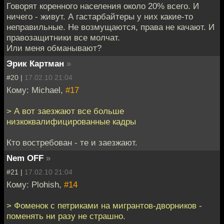
Говорят коренного населения около 20% всего. И
ничего - живут. А гастарбайтеры у них какие-то
неправильные. Не возмущаются, права не качают. И
правозащитники все молчат.
Или меня обманывают?
Эрик Картман
»
#20 |
17.02.10 21:04
Кому: Мichael,
#17
> А вот заезжают все больше
низкоквалифицированные кадры
Кто востребован - те и заезжают.
Nem OFF
»
#21 |
17.02.10 21:04
Кому: Plohish,
#14
> Фоменок с петриками на мигрантов-дворников -
поменять ни разу не страшно.