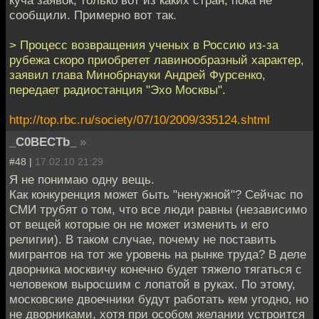
куча заявок, только вот из каких стран, пока не
сообщили. Примерно вот так.
> Процесс возвращения ученых в Россию из-за
рубежа скоро приобретет лавинообразный характер,
заявил глава Минобрнауки Андрей Фурсенко,
передает радиостанция "Эхо Москвы".
http://top.rbc.ru/society/07/10/2009/335124.shtml
_C0BECTb_
»
#48 |
17.02.10 21:29
Я не понимаю одну вещь.
Как конкуренция может быть "ненужной"? Сейчас по
СМИ трубят о том, что все люди равны (независимо
от вещей которые он не может изменить и его
религии). В таком случае, почему не поставить
мигрантов на тот же уровень на рынке труда? В деле
дворника москвичу конечно будет тяжело тягаться с
человеком выросшим с лопатой в руках. По этому,
московские двоечники будут работать кем угодно, но
не дворниками, хотя при особом желании устроится