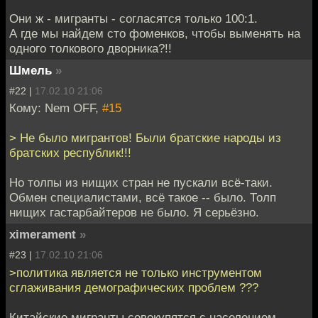
Они ж - мигранты - согласятся только 100:1.
А где мы найдем сто фоменков, чтобы выменять на
одного толкового дворника?!!
Шмель
»
#22 |
17.02.10 21:06
Кому: Nem OFF,
#15
> Не было мигрантов! Были братские народы из
братских республик!!!
Но толпы из нищих стран не пускали всё-таки.
Обмен специалистами, всё такое -- было. Толп
нищих гастарбайтеров не было. Я серьёзно.
ximerament
»
#23 |
17.02.10 21:06
>политика является не только инструментом
сглаживания демографических проблем ???
Китайские мигранты совокупятся с населением