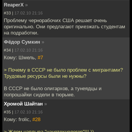
ReaperX
»
#33 |
17.02.10 21:16
Проблему чернорабочих США решает очень
оригинально. Они предлагают приезжать студентам
на подработки.
Фёдор Сумкин
»
#34 |
17.02.10 21:16
Кому: Шмель,
#7
> Почему в СССР не было проблем с мигрантами?
Трудовые ресурсы были не нужны?
В СССР не было олигархов, а тунеядцы и
попрошайки сидели в тюрьме.
Хромой Шайтан
»
#35 |
17.02.10 21:16
Кому: frolic,
#28
> Ждем наплыва "нанотехнологов"!!! ))