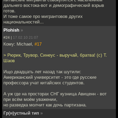
дальнего востока-вот и демографический взрыв
готов.
И тоже самое про мигрантовов других
национальностей...
Plohish
»
#24 |
17.02.10 21:07
Кому: Мichael,
#17
> Рюрик, Трувор, Синеус - выручай, братва! (с) Т.
Шаов
Ищо двадцать лет назад так шутили:
Американский университет - это где русские
профессора учат китайских студентов.
А уж где на просторах СНГ кузница Авиценн - вот
при всём моём уважении,
но разведка молчит как дочь партизана.
Гр(н)устный тип
»