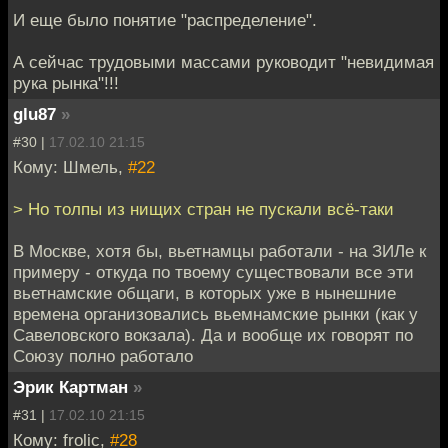
И еще было понятие "распределение".
А сейчас трудовыми массами руководит "невидимая
рука рынка"!!!
glu87
»
#30 |
17.02.10 21:15
Кому: Шмель,
#22
> Но толпы из нищих стран не пускали всё-таки
В Москве, хотя бы, вьетнамцы работали - на ЗИЛе к
примеру - откуда по твоему существовали все эти
вьетнамские общаги, в которых уже в нынешние
времена организовались вьемнамские рынки (как у
Савеловского вокзала). Да и вообще их говорят по
Союзу полно работало
Эрик Картман
»
#31 |
17.02.10 21:15
Кому: frolic,
#28