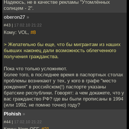
Надеюсь, не в качестве рекламы "Утомлённых
солнцем - 2".
oberon27
»
#43 |
17.02.10 21:22
Кому: VOL,
#8
> Желательно бы еще, что бы мигрантам из наших
бывших наконец дали возможность облегченного
получения гражданства.
Пока что только усложняют.
Более того, в последнее время в паспортных столах
проблемы возникают у тех, у кого в графе "место
рождения" в российском(!) паспорте указаны
братские республики. Говорят: а чем докажете, что у
вас гражданство РФ? где вы были прописаны в 1994
(или 1992, не помню точно) году?
Plohish
»
#44 |
17.02.10 21:22
Кому: Nem OFF,
#21