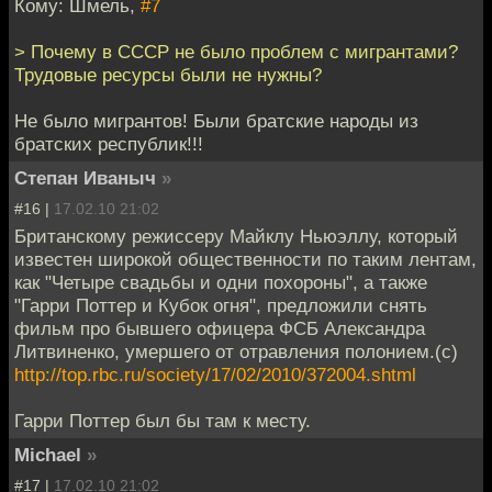
Кому: Шмель,
#7
> Почему в СССР не было проблем с мигрантами?
Трудовые ресурсы были не нужны?
Не было мигрантов! Были братские народы из
братских республик!!!
Степан Иваныч
»
#16 |
17.02.10 21:02
Британскому режиссеру Майклу Ньюэллу, который
известен широкой общественности по таким лентам,
как "Четыре свадьбы и одни похороны", а также
"Гарри Поттер и Кубок огня", предложили снять
фильм про бывшего офицера ФСБ Александра
Литвиненко, умершего от отравления полонием.(c)
http://top.rbc.ru/society/17/02/2010/372004.shtml
Гарри Поттер был бы там к месту.
Мichael
»
#17 |
17.02.10 21:02