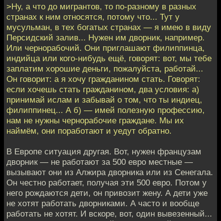
>Ну, а что до мигрантов, то по-разному в разных
странах к ним относятся, потому что... Тут у
мусульман, в тех богатых странах — я имею в виду
Персидский залив... Нужен им дворник, например.
Или чернорабочий. Они приглашают филиппинца,
индийца или кого-нибудь ещё, говорят: вот, мы тебе
заплатим хорошие деньги, пожалуйста, работай...
Он говорит: а я хочу гражданином стать. Говорят:
если хочешь стать гражданином, два условия: а)
принимай ислам и забывай о том, что ты индиец,
филиппинец... А б) — имей полезную профессию,
нам не нужны чернорабочие граждане. Мы их
наймём, они поработают и уедут обратно.
В Европе ситуация другая. Вот, нужен французам
дворник — не работают за 500 евро местные —
вызывают они из Алжира дворника или из Сенегала.
Он честно работает, получая эти 500 евро. Потом у
него рождаются дети, он привозит жену. А дети уже
не хотят работать дворниками. А часто и вообще
работать не хотят. И вскоре, вот, один вывезенный...