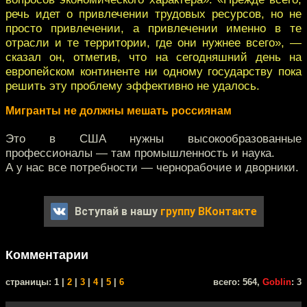
речь идет о привлечении трудовых ресурсов, но не
просто привлечении, а привлечении именно в те
отрасли и те территории, где они нужнее всего», —
сказал он, отметив, что на сегодняшний день на
европейском континенте ни одному государству пока
решить эту проблему эффективно не удалось.
Мигранты не должны мешать россиянам
Это в США нужны высокообразованные
профессионалы — там промышленность и наука.
А у нас все потребности — чернорабочие и дворники.
Вступай в нашу
группу ВКонтакте
Комментарии
cтраницы: 1 |
2
|
3
|
4
|
5
|
6
всего: 564,
Goblin
: 3