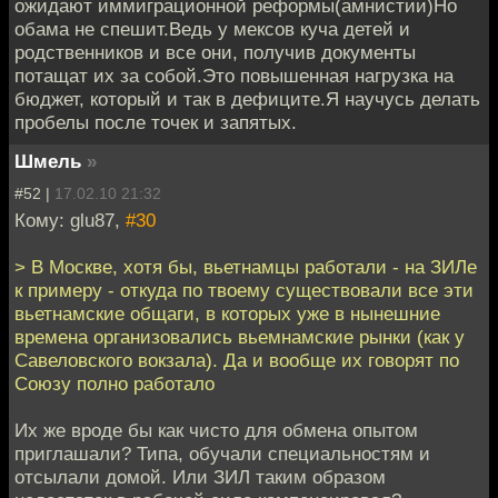
ожидают иммиграционной реформы(амнистии)Но
обама не спешит.Ведь у мексов куча детей и
родственников и все они, получив документы
потащат их за собой.Это повышенная нагрузка на
бюджет, который и так в дефиците.Я научусь делать
пробелы после точек и запятых.
Шмель
»
#52 |
17.02.10 21:32
Кому: glu87,
#30
> В Москве, хотя бы, вьетнамцы работали - на ЗИЛе
к примеру - откуда по твоему существовали все эти
вьетнамские общаги, в которых уже в нынешние
времена организовались вьемнамские рынки (как у
Савеловского вокзала). Да и вообще их говорят по
Союзу полно работало
Их же вроде бы как чисто для обмена опытом
приглашали? Типа, обучали специальностям и
отсылали домой. Или ЗИЛ таким образом