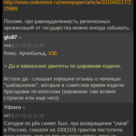
http://www.vedomosti.ru/newspaper/article/2010/02/17/2
25969
Похоже, про равноудаленность религиозных
организаций от государства можно иногда забывать.
glu87
»
#46 |
17.02.10 21:25
Кому: Арчибальд,
#36
> Да и кавказские джигиты по шаражкам ездили.
Кстати да - слышал хорошие отзывы о чеченцах
"шабашниках", которые в советское время ездили
бригадами по колхозам (коровники там всякие
строили или еще чего)
Ydzero
»
#47 |
17.02.10 21:28
Сегодня по рбк сюжет был, про возвращение "умов"
в Россию, сказали на 100(110) грантов поступила