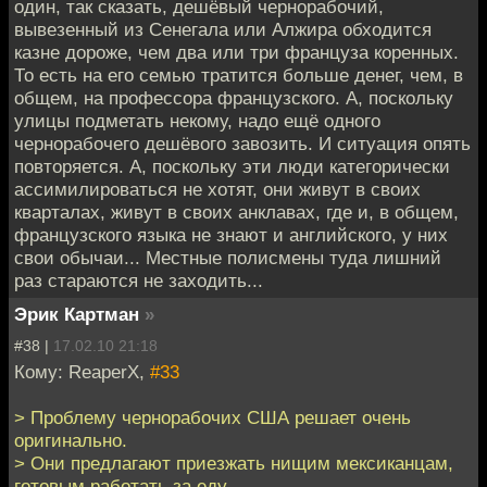
один, так сказать, дешёвый чернорабочий,
вывезенный из Сенегала или Алжира обходится
казне дороже, чем два или три француза коренных.
То есть на его семью тратится больше денег, чем, в
общем, на профессора французского. А, поскольку
улицы подметать некому, надо ещё одного
чернорабочего дешёвого завозить. И ситуация опять
повторяется. А, поскольку эти люди категорически
ассимилироваться не хотят, они живут в своих
кварталах, живут в своих анклавах, где и, в общем,
французского языка не знают и английского, у них
свои обычаи... Местные полисмены туда лишний
раз стараются не заходить...
Эрик Картман
»
#38 |
17.02.10 21:18
Кому: ReaperX,
#33
> Проблему чернорабочих США решает очень
оригинально.
> Они предлагают приезжать нищим мексиканцам,
готовым работать за еду.