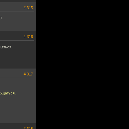
# 315
т?
# 316
щаться.
# 317
общаться.
# 318