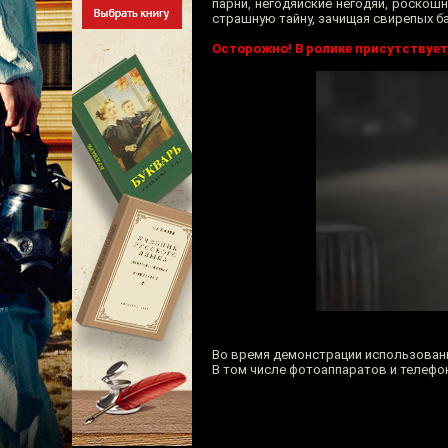
парни, негодяйские негодяи, роско
страшную тайну, зачищая свирепых б
Осторожно! В ролике присутствует
Во время демонстрации использован
В том числе фотоаппаратов и телефо