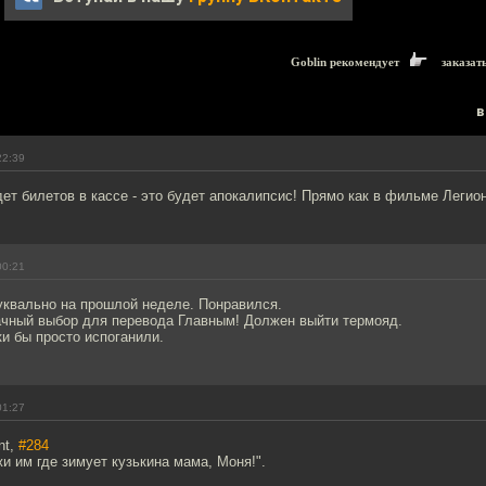
Goblin рекомендует
заказат
в
22:39
дет билетов в кассе - это будет апокалипсис! Прямо как в фильме Легион
00:21
квально на прошлой неделе. Понравился.
ачный выбор для перевода Главным! Должен выйти термояд.
и бы просто испоганили.
01:27
nt,
#284
 им где зимует кузькина мама, Моня!".