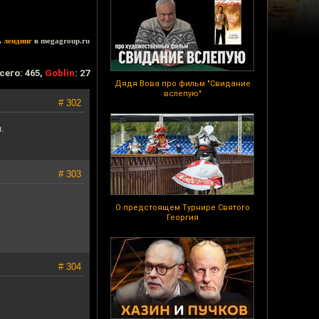
ь
лендинг
в megagroup.ru
сего: 465,
Goblin
: 27
Дядя Вова про фильм "Свидание
вслепую"
# 302
.
# 303
О предстоящем Турнире Святого
Георгия
# 304