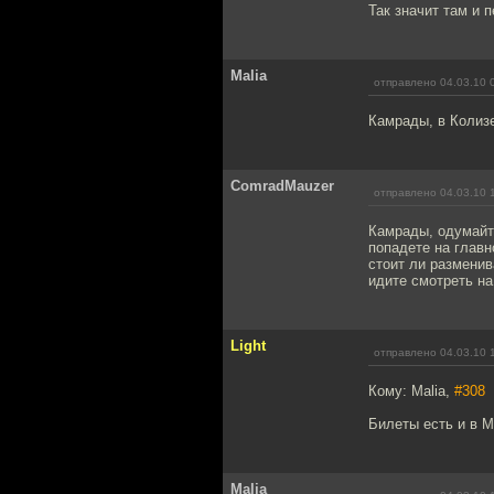
Так значит там и 
Malia
отправлено 04.03.10 
Камрады, в Колиз
ComradMauzer
отправлено 04.03.10 
Камрады, одумайте
попадете на главн
стоит ли разменив
идите смотреть на
Light
отправлено 04.03.10 
Кому: Malia,
#308
Билеты есть и в М
Malia