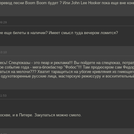
перевод песни Boom Boom будет ? Или John Lee Hooker пока еще вне кон
09:29
ее еще билеты в наличии? Имеет смысл туда вечером ломится?
10:10
сь! Спецпоказы - это пеар и реклама!!! Вы пойдете на спецпоказ, потрат
ое событие года - мега-блокбастер "Фобос"!!! Там продюсером сам Федор
аться на мелочи??? Хватит таращиться на убогие кривляния из гниющег
 одухотворенные русские лица, мастерскую режиссуру и восхитительный
11:53
оскве, и в Питере. Закупаться можно смело.