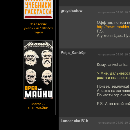
greyshadow
отправлено 04.03.10 
Оффтоп, но тем н
Советские
http://news.rambler
учебники 1940-50х
P.S.
годов
А у меня Царь-Пуш
Petja_Kantr0p
отправлено 04.03.10 
Кому: anivchanka,
> Мне, дальневост
роста и польност
Привет, землячка!
А каток на заглав
По части гор снега
P.S. А на какой с
Магазин
ОПЕРМАЙКИ
Lancer aka B1b
отправлено 04.03.10 