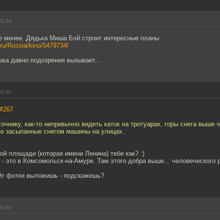
02:24
е менее. Дядька Миша Бэй строит интересные планы
.ru/Russia/kino/5479734/
ка давно подозрения вызывает...
06:50
#267
очнику, как-то непривычно видеть каток на тротуарах, горы снега выше 
ью засыпанные снегом машины на улицах.
ной площади (которая имени Ленина) тебе как? :)
 - это в Комсомольск-на-Амуре. Там этого добра выше... человеческого ро
айт фотки выложишь - подскажешь?
06:50