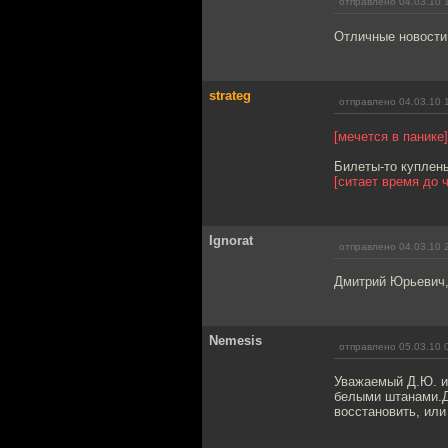
отправлено 04.03.10 
Отличные новости
strateg
отправлено 04.03.10 
[мечется в панике]
Билеты-то куплены
[ситает время до 
Ignorat
отправлено 04.03.10 
Дмитрий Юрьевич, 
Nemesis
отправлено 05.03.10 
Уважаемый Д.Ю. и 
белыми штанами.До
восстановить, или