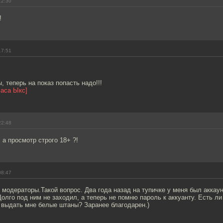
12:30
!
17:51
, теперь на показ попасть надо!!!
часа Ыкс]
22:48
а просмотр строго 18+ ?!
08:47
модераторы.Такой вопрос. Два года назад на тупичке у меня был аккаунт 
лго под ним не заходил, а теперь не помню пароль к аккуанту. Есть ли
 выдать мне белые штаны? Заранее благодарен.)