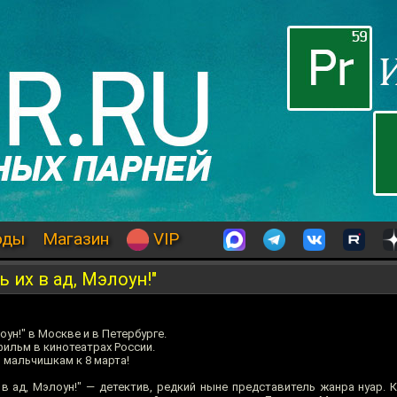
оды
Магазин
VIP
 их в ад, Мэлоун!"
оун!" в Москве и в Петербурге.
ильм в кинотеатрах России.
 мальчишкам к 8 марта!
 ад, Мэлоун!" — детектив, редкий ныне представитель жанра нуар. К