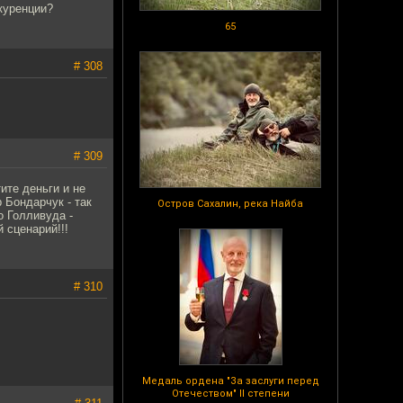
куренции?
65
# 308
# 309
ите деньги и не
 Бондарчук - так
Остров Сахалин, река Найба
о Голливуда -
 сценарий!!!
# 310
Медаль ордена "За заслуги перед
Отечеством" II степени