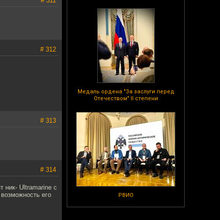
# 311
# 312
Медаль ордена "За заслуги перед
Отечеством" II степени
# 313
# 314
ник- Ultramarine с
 возможность его
РВИО