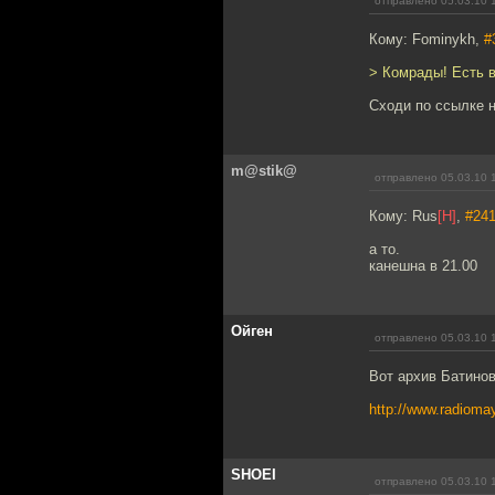
отправлено 05.03.10 
Кому: Fominykh,
#
> Комрады! Есть 
Сходи по ссылке н
m@stik@
отправлено 05.03.10 
Кому: Rus
[H]
,
#24
а то.
канешна в 21.00
Ойген
отправлено 05.03.10 
Вот архив Батинов
http://www.radioma
SHOEI
отправлено 05.03.10 