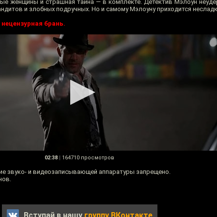
шные женщины и страшная тайна — в комплекте. Детектив Мэлоун неуд
андитов и злобных подручных. Но и самому Мэлоуну приходится несладк
 нецензурная брань.
02:38
|
164710 просмотров
ие звуко- и видеозаписывающей аппаратуры запрещено.
нов.
Вступай в нашу
группу ВКонтакте