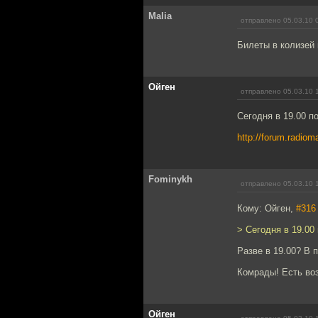
Malia
отправлено 05.03.10 
Билеты в колизей 
Ойген
отправлено 05.03.10 
Сегодня в 19.00 
http://forum.radio
Fominykh
отправлено 05.03.10 
Кому: Ойген,
#316
> Сегодня в 19.0
Разве в 19.00? В 
Комрады! Есть во
Ойген