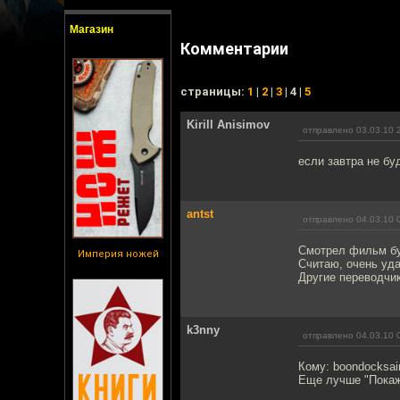
Магазин
Комментарии
cтраницы:
1
|
2
|
3
| 4 |
5
Kirill Anisimov
отправлено 03.03.10 
если завтра не бу
antst
отправлено 04.03.10 
Смотрел фильм бу
Империя ножей
Считаю, очень уд
Другие переводчик
k3nny
отправлено 04.03.10 
Кому: boondocksai
Еще лучше "Покажи