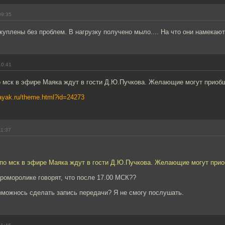
09:35
куплены без проблем. В нагрузку получено мыло.... На что они намекаю
10:41
по мск в эфире Маяка ждут в гости Д.Ю.Пучкова. Желающие могут приоб
mayak.ru/theme.html?id=24273
11:37
0 по мск в эфире Маяка ждут в гости Д.Ю.Пучкова. Желающие могут при
проморолике говорят, что после 17.00 МСК??
зможнось сделать запись передачи? Я не смогу послушать.