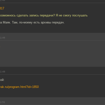
11:46
317
возможнось сделать запись передачи? Я не смогу послушать
а Маяк. Там, по-моему есть архивы передач.
11:46
1
11:49
ой:
yak.ru/program.html?id=1850
11:51