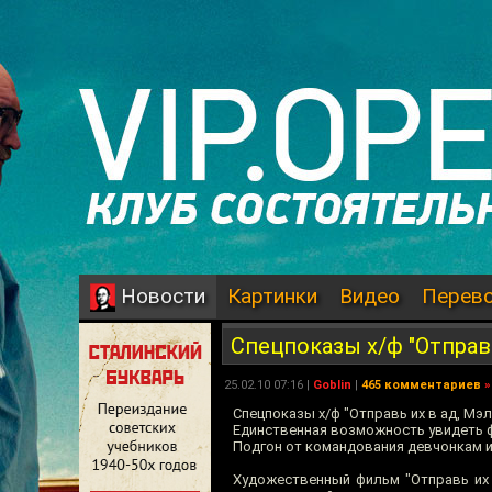
Картинки
Видео
Перев
Новости
Спецпоказы х/ф "Отправь
25.02.10 07:16 |
Goblin
|
465 комментариев
»
Спецпоказы х/ф "Отправь их в ад, Мэл
Единственная возможность увидеть ф
Подгон от командования девчонкам и
Художественный фильм "Отправь их в