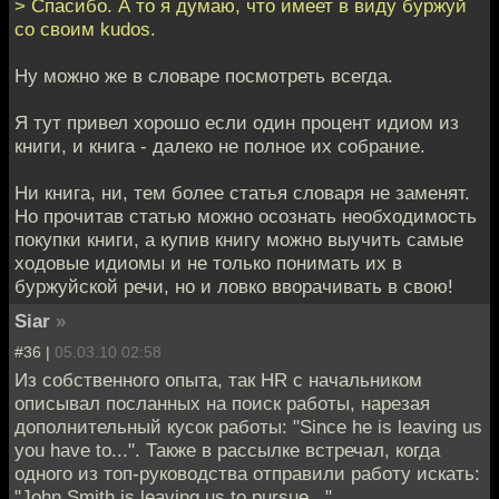
> Спасибо. А то я думаю, что имеет в виду буржуй
со своим kudos.
Ну можно же в словаре посмотреть всегда.
Я тут привел хорошо если один процент идиом из
книги, и книга - далеко не полное их собрание.
Ни книга, ни, тем более статья словаря не заменят.
Но прочитав статью можно осознать необходимость
покупки книги, а купив книгу можно выучить самые
ходовые идиомы и не только понимать их в
буржуйской речи, но и ловко вворачивать в свою!
Siar
»
#36 |
05.03.10 02:58
Из собственного опыта, так HR с начальником
описывал посланных на поиск работы, нарезая
дополнительный кусок работы: "Since he is leaving us
you have to...". Также в рассылке встречал, когда
однoго из топ-руководства отправили работу искать:
"John Smith is leaving us to pursue..."