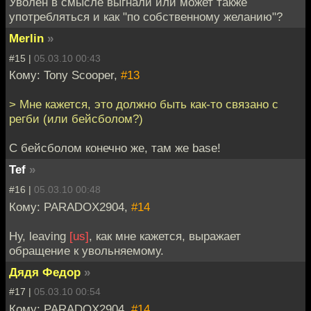
Уволен в смысле выгнали или может также
употребляться и как "по собственному желанию"?
Merlin
»
#15 |
05.03.10 00:43
Кому: Tony Scooper,
#13
> Мне кажется, это должно быть как-то связано с
регби (или бейсболом?)
С бейсболом конечно же, там же base!
Tef
»
#16 |
05.03.10 00:48
Кому: PARADOX2904,
#14
Ну, leaving
[us]
, как мне кажется, выражает
обращение к увольняемому.
Дядя Федор
»
#17 |
05.03.10 00:54
Кому: PARADOX2904,
#14