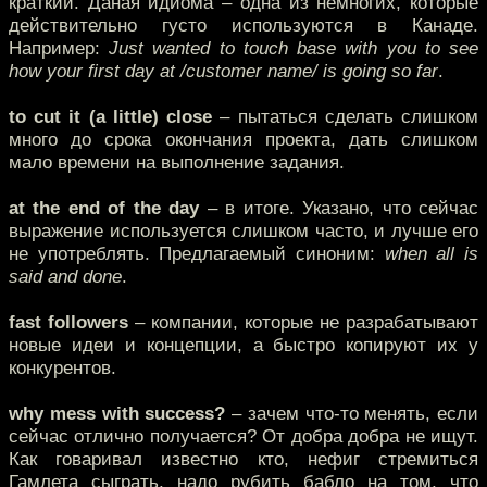
краткий. Даная идиома – одна из немногих, которые
действительно густо используются в Канаде.
Например:
Just wanted to touch base with you to see
how your first day at /customer name/ is going so far
.
to cut it (a little) close
– пытаться сделать слишком
много до срока окончания проекта, дать слишком
мало времени на выполнение задания.
at the end of the day
– в итоге. Указано, что сейчас
выражение используется слишком часто, и лучше его
не употреблять. Предлагаемый синоним:
when all is
said and done
.
fast followers
– компании, которые не разрабатывают
новые идеи и концепции, а быстро копируют их у
конкурентов.
why mess with success?
– зачем что-то менять, если
сейчас отлично получается? От добра добра не ищут.
Как говаривал известно кто, нефиг стремиться
Гамлета сыграть, надо рубить бабло на том, что