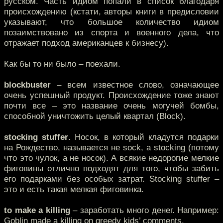
русском. Часть идиом попали в список благодаря
происхождению (кстати, авторы книги в предисловии
указывают, что большое количество идиом
позаимствовано из спорта и военного дела, что
отражает подход американцев к бизнесу).
Как бы то ни было – поехали.
blockbuster
– всем известное слово, означающее
очень успешный продукт. Происхождение тоже знают
почти все – это название очень могучей бомбы,
способной уничтожить целый квартал (Block).
stocking stuffer
. Носок, в который кладутся подарки
на Рождество, называется не sock, а stocking (потому
что это чулок, а не носок). А всякие недорогие мелкие
фиговины отлично подходят для того, чтобы забить
его подарками без особых затрат. Stocking stuffer –
это и есть такая мелкая фиговинка.
to make a killing
– заработать много денег. Например:
Goblin made a killing on greedy kids’ comments.