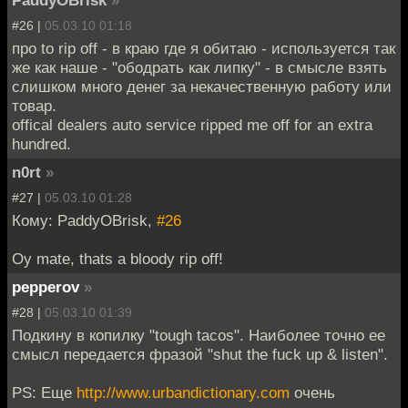
PaddyOBrisk
»
#26 |
05.03.10 01:18
про to rip off - в краю где я обитаю - используется так
же как наше - "ободрать как липку" - в смысле взять
слишком много денег за некачественную работу или
товар.
offical dealers auto service ripped me off for an extra
hundred.
n0rt
»
#27 |
05.03.10 01:28
Кому: PaddyOBrisk,
#26
Oy mate, thats a bloody rip off!
pepperov
»
#28 |
05.03.10 01:39
Подкину в копилку "tough tacos". Наиболее точно ее
смысл передается фразой "shut the fuck up & listen".
PS: Еще
http://www.urbandictionary.com
очень