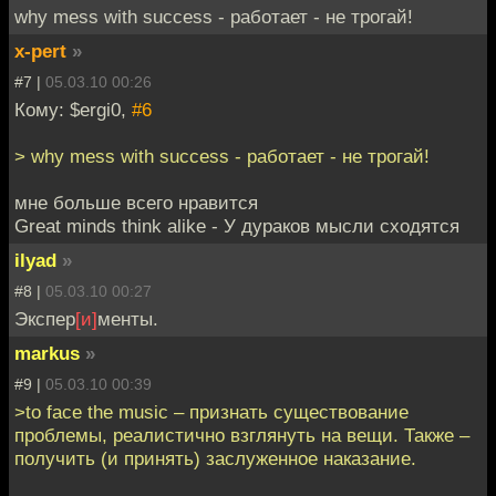
why mess with success - работает - не трогай!
x-pert
»
#7 |
05.03.10 00:26
Кому: $ergi0,
#6
> why mess with success - работает - не трогай!
мне больше всего нравится
Great minds think alike - У дураков мысли сходятся
ilyad
»
#8 |
05.03.10 00:27
Экспер
[и]
менты.
markus
»
#9 |
05.03.10 00:39
>to face the music – признать существование
проблемы, реалистично взглянуть на вещи. Также –
получить (и принять) заслуженное наказание.