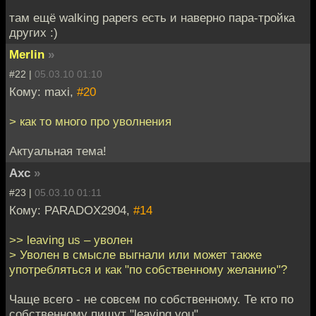
там ещё walking papers есть и наверно пара-тройка
других :)
Merlin
»
#22 |
05.03.10 01:10
Кому: maxi,
#20
> как то много про уволнения
Актуальная тема!
Axc
»
#23 |
05.03.10 01:11
Кому: PARADOX2904,
#14
>> leaving us – уволен
> Уволен в смысле выгнали или может также
употребляться и как "по собственному желанию"?
Чаще всего - не совсем по собственному. Те кто по
собственному пишут "leaving you".