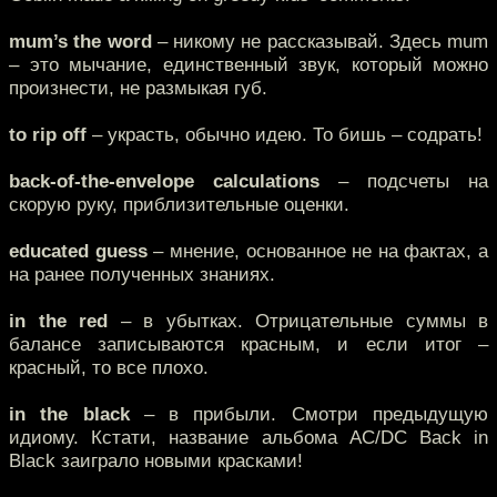
mum’s the word
– никому не рассказывай. Здесь mum
– это мычание, единственный звук, который можно
произнести, не размыкая губ.
to rip off
– украсть, обычно идею. То бишь – содрать!
back-of-the-envelope calculations
– подсчеты на
скорую руку, приблизительные оценки.
educated guess
– мнение, основанное не на фактах, а
на ранее полученных знаниях.
in the red
– в убытках. Отрицательные суммы в
балансе записываются красным, и если итог –
красный, то все плохо.
in the black
– в прибыли. Смотри предыдущую
идиому. Кстати, название альбома AC/DC Back in
Black заиграло новыми красками!