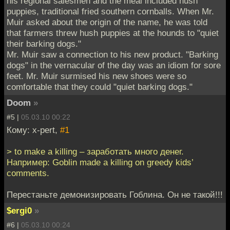
his regional salesmen and the meal included hush
puppies, traditional fried southern cornballs. When Mr.
Muir asked about the origin of the name, he was told
that farmers threw hush puppies at the hounds to "quiet
their barking dogs."
Mr. Muir saw a connection to his new product. "Barking
dogs" in the vernacular of the day was an idiom for sore
feet. Mr. Muir surmised his new shoes were so
comfortable that they could "quiet barking dogs."
Doom
»
#5 |
05.03.10 00:22
Кому: x-pert,
#1
> to make a killing – заработать много денег.
Например: Goblin made a killing on greedy kids’
comments.
Перестаньте демонизировать Гоблина. Он не такой!!!
$ergi0
»
#6 |
05.03.10 00:24