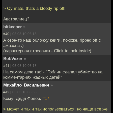
> Oy mate, thats a bloody rip off!
Австралиец?
bitkeeper
»
#40 |
05.03.10 06:18
А озон-то наш обложку книги, похоже, ripped off с
амазона :)
(характерная стрелочка - Click to look inside)
BobVexer
»
#41 |
05.03.10 06:18
На самом деле так! - "Гоблин сделал убийство на
комментариях жадных детей"
Михайло_Васильевич
»
#42 |
05.03.10 06:36
Кому: Дядя Федор,
#17
> может и так и так использоваться, но чаще все же