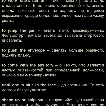
to work one’s tail off
– очень много работать, до
отвала хвоста. В не очень формальной обстановке
иногда заменяют хвост на задницу, но в целом
выражение гораздо более приличное, чем наше «жопу
рвать».
to jump the gun
– начать что-то преждевременно.
Фальшстарт, начало забега до выстрела стартового
пистолета.
to push the envelope
– сделать больше обычного,
поднять планку.
to come with the territory
– о чем-то, что является
частью обязанностей при определенной должности,
обычно о чем-то неприятном.
until one is blue in the face
– до посинения. То есть
долго и безрезультатно.
shape up or ship out
– исправляйся, устраняй свои
недостатки, или будешь уволен. Выражение пришло