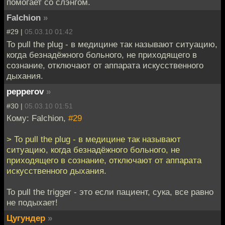
помогает со слэнгом.
Falchion
»
#29 |
05.03.10 01:42
To pull the plug - в медицине так называют ситуацию,
когда безнадёжного больного, не приходящего в
сознание, отключают от аппарата искусственного
дыхания.
pepperov
»
#30 |
05.03.10 01:51
Кому: Falchion,
#29
> To pull the plug - в медицине так называют
ситуацию, когда безнадёжного больного, не
приходящего в сознание, отключают от аппарата
искусственного дыхания.
To pull the trigger - это если пациент, сука, все равно
не подыхает!
Цугундер
»