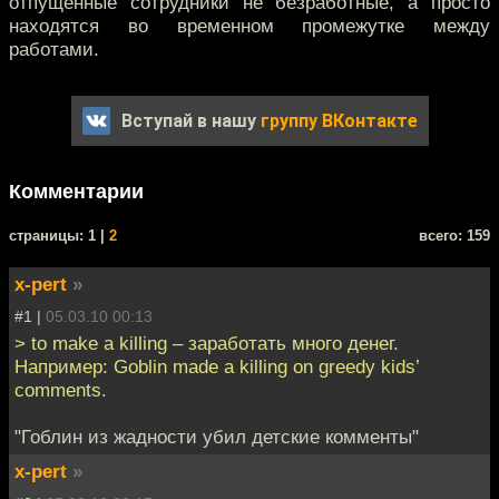
отпущенные сотрудники не безработные, а просто
находятся во временном промежутке между
работами.
Вступай в нашу
группу ВКонтакте
Комментарии
cтраницы: 1 |
2
всего: 159
x-pert
»
#1 |
05.03.10 00:13
> to make a killing – заработать много денег.
Например: Goblin made a killing on greedy kids’
comments.
"Гоблин из жадности убил детские комменты"
x-pert
»