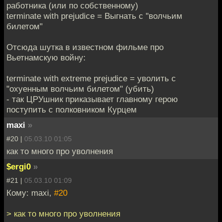
работника (или по собственному)
terminate with prejudice = Выгнать c "волчьим
билетом"
Отсюда шутка в известном фильме про
Вьетнамскую войну:
terminate with extreme prejudice = уволить с
"охуенным волчьим билетом" (убить)
- так ЦРУшник приказывает главному герою
поступить с полковником Курцем
maxi
»
#20 |
05.03.10 01:05
как то много про уволнения
$ergi0
»
#21 |
05.03.10 01:09
Кому: maxi,
#20
> как то много про уволнения