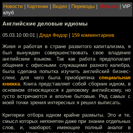
Новости
|
Картинки
|
Видео
|
Переводы
|
Магазин
|
VIP
клуб
Английские деловые идиомы
05.03.10 00:01
|
Дядя Федор
|
159 комментариев
Живя и работая в стране развитого капитализма, я
был вынужден совершенствовать свое владение
английским языком. Так как работа предполагает
общение с офисными служащими разного калибра,
была сделана попытка изучить английский бизнес-
сленг, для чего была приобретена
специальная
книжка
. Книга представляет собой сборник идиом, в
основном относящихся к деловому английскому, но
густо встречаются и вполне бытовые. Ряд самых с
моей точки зрения интересных я решил выписать.
Критерии отбора идиом крайне размыты. Это и те,
смысл которых непонятен даже при знании отдельных
слов, и, наоборот, имеющие полный аналог в