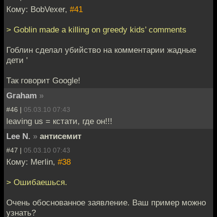
Кому: BobVexer,
#41
> Goblin made a killing on greedy kids’ comments
Гоблин сделал убийство на комментарии жадные
дети '
Так говорит Google!
Graham
»
#46 |
05.03.10 07:43
leaving us = кстати, где он!!!
Lee N.
»
антисемит
#47 |
05.03.10 07:43
Кому: Merlin,
#38
> Ошибаешься.
Очень обоснованное заявление. Ваш пример можно
узнать?