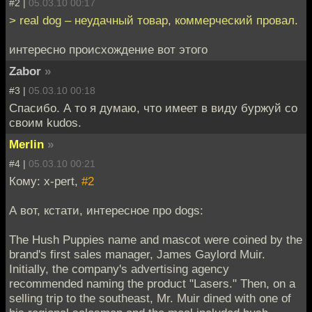
#2 |
05.03.10 00:17
> real dog – неудачный товар, коммерческий провал.
интересно происхождение вот этого
Zabor
»
#3 |
05.03.10 00:18
Спасибо. А то я думаю, что имеет в виду буржуй со
своим kudos.
Merlin
»
#4 |
05.03.10 00:21
Кому: x-pert,
#2
А вот, кстати, интересное про dogs:
The Hush Puppies name and mascot were coined by the
brand's first sales manager, James Gaylord Muir.
Initially, the company's advertising agency
recommended naming the product "Lasers." Then, on a
selling trip to the southeast, Mr. Muir dined with one of