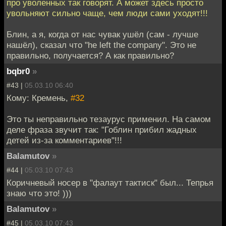
про уволенных так говорят. А может здесь просто
увольняют сильно чаще, чем люди сами уходят!!!
Блин, а я, когда от нас чувак ушёл (сам - лучше
нашёл), сказал что "he left the company". Это не
правильно, получается? А как правильно?
bqbr0
»
#43 |
05.03.10 06:40
Кому: Кремень,
#32
Это ты неправильно тезаурус применил. На самом
деле фраза звучит так: "Гоблин прибил жадных
детей из-за комментариев"!!!
Balamutov
»
#44 |
05.03.10 07:43
Коричневый носер в "фалаут тактиск" был... Тепрья
знаю что это! )))
Balamutov
»
#45 |
05.03.10 07:43