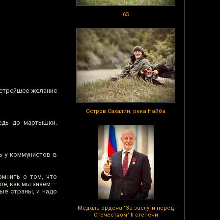
65
острейшее желание
Остров Сахалин, река Найба
редь до мартышки.
ь у коммунистов в
омнить о том, что
ое, как мы знаем —
ные страны, и надо
Медаль ордена "За заслуги перед
Отечеством" II степени