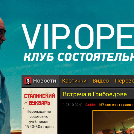
Картинки
Видео
Перев
Новости
Встреча в Грибоедове
11.03.10 00:41 |
Goblin
|
467 комментариев
»