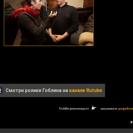
Смотри ролики Гоблина на
канале Rutube
Goblin рекомендует
заказывать
разработ
в