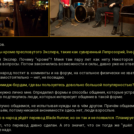
ов.
 кроме пресловутого Экслера, такие как суверенный Лепрозорий, live-j
 Экслер. Почему "кроме"? Меня там пару лет как нету. Некоторое
а вопросы. Потом закончились возможности и силы, давно уже не отве
 народ постит в комменты и на форум, на остальное физически не хва
 самостоятельно — нет, не посещаю.
 имидж-бордам, где вы пользуетесь довольно большой популярностью
о нужно лично мне. Определил формы и способы общения, которые устр
го подтянулись люди, которых интересует общение в такой форме.
олучно общаемся, не испытывая нужды ни в чём другом. Причём общаем
вьём, потому никакой анонимности здесь нет, люди взрослые.
 в народ уйдёт перевод Blade Runner, но он так и не появился. Планируе
л, что перевод давно сделан. А это значит, что он тогда же "ушёл 
е надо.