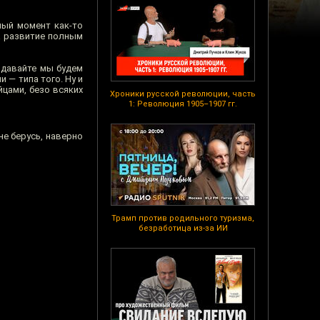
ный момент как-то
а развитие полным
 давайте мы будем
 — типа того. Ну и
цами, безо всяких
Хроники русской революции, часть
1: Революция 1905–1907 гг.
е берусь, наверно
Трамп против родильного туризма,
безработица из-за ИИ