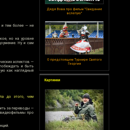
Дядя Вова про фильм "Свидание
вслепую"
 и тем более — не
кое, но на уровне
оумение. Ну и сам
О предстоящем Турнире Святого
нческих аспектов —
Георгия
 побеждать и быть
зую как наглядный
Картинки
ла до этого, чем
тить за переводы —
и видеофильмы про
нций.