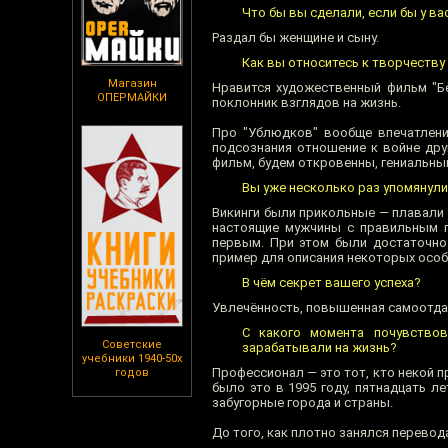
Что бы вы сделали, если бы у ва
Раздал бы женщине и сыну.
Как вы относитесь к творчеству
Магазин
Нравится художественный фильм "Бе
ОПЕРМАЙКИ
поклонник взглядов на жизнь.
Про "Ублюдков" вообще впечатлени
подсознания отношение к войне дру
фильм, будем откровенны, гениальны
Вы уже несколько раз упомянули
Викинги были прикольные — плавали 
настоящие мужчины с правильным го
первым. При этом были достаточно
пример для описания некоторых особ
В чём секрет вашего успеха?
Увлечённость, повышенная самоотдача
С какого момента почувствов
Советские
зарабатывали на жизнь?
учебники 1940-50х
Профессионал — это тот, кто некой 
годов
было это в 1995 году, пятнадцать л
забугорные города и страны.
До того, как плотно занялся перево