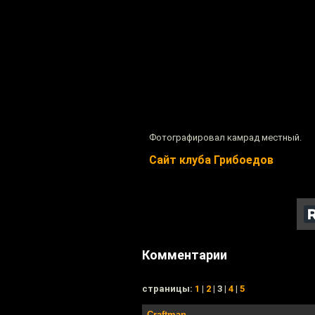
Фотографировал камрад местный.
Сайт клуба Грибоедов
Комментарии
cтраницы:
1
|
2
| 3 |
4
|
5
Craftman