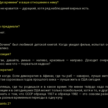
ух времени" и ваше отношение к нему?
н не нравится — дурацкий, хотя ряд наблюдений верных есть.
ы придумали?
нет.
обочине" был любимой детской книгой. Когда увидел фильм, испытал 
алеко.
озиция?
 так, давайте, умные — налево, красивые — направо. Доходит оче
ос: мне что — порваться надвое?
ократия?
я когда. Если демократия в Афинах, где ты раб — наверно, лучше жит
итае сороковых годов прошлого века — лучше жить в США сегодня.
ляешь, где ты родишься и в какое время. Не менее твёрдо надо п
ции и в сегодняшних США может только психбольной, хотя и то, и друг
знать о том, что СССР образца 1937 и образца 1982 — это совсем раз
 разные временные периоды в одну кучу.
ints 2?