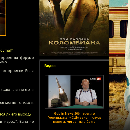
ournal?
 время на форуме
чаю.
Видео
тает времени. Если
?
аивают лично меня
ся мы не только в
Goblin News 206: теракт в
тся ли его выход?
Геленджике, у США закончились
в народ". Если не
ракеты, мигранты в Сеуте