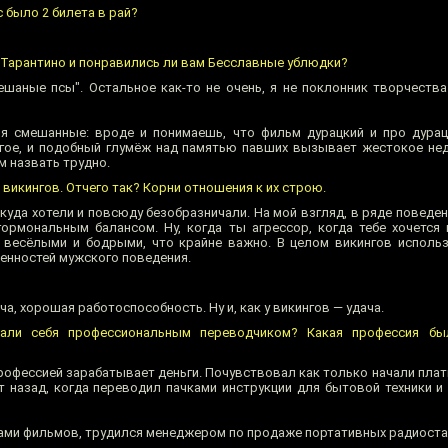
с было 2 билета в рай?
 Тарантино и понравились ли вам Бесславные ублюдки?
шаные псы". Остальное как-то не очень, я не поклонник творчества
я смешанные: вроде и понимаешь, что фильм дурацкий и про дурац
гое, и подобный глумёж над памятью павших вызывает жестокое нед
м назвать трудно.
 викингов. Отчего так? Корни отношения к их строю.
куда хотели и повсюду безобразничали. На мой взгляд, в ряде поведе
рмональным балансом. Ну, когда ты агрессор, когда тебе хочется
 весёлыми и бодрыми, что крайне важно. В целом викингов исполь
енностей мужского поведения.
, хорошая работоспособность. Ну и, как у викингов — удача.
али себя профессиональным переводчиком? Какая профессия бы
профессией зарабатывает деньги. Почувствовал как только начали пла
ет назад, когда переводил пачками инструкции для бытовой техники 
дами фильмов, трудился менеджером по продаже портативных радиоста