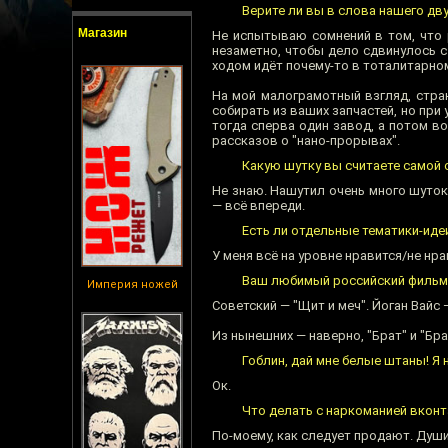
Верите ли вы в слова нашего дв
Магазин
Не испытываю сомнений в том, что 
незаметно, чтобы дело сдвинулось с
ходом идёт почему-то в тоталитарном
На мой малограмотный взгляд, стра
собирать из ваших запчастей, но при 
тогда сперва один завод, а потом в
рассказов о "нано-прорывах".
Какую шутку вы считаете самой
Не знаю. Нашутил очень много шуто
— всё впереди.
Есть ли отдельные тематики-иде
У меня всё на уровне нравится/не нра
Ваш любимый российский фильм
Империя ножей
Советский — "Щит и меч". Йоган Вайс 
Из нынешних — наверно, "Брат" и "Брат
Гоблин, дай мне белые штаны! Я 
Ок.
Что делать с наркоманией вкон
По-моему, как следует продают. Душит