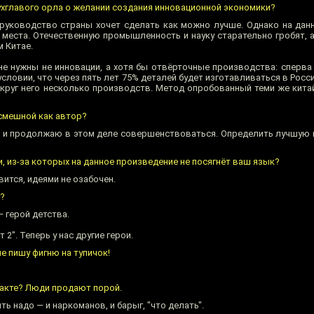
ухглавого орла о желании создания инновационной экономики?
руководство страны хочет сделать как можно лучше. Однако на дан
 места. Отечественную промышленность и науку старательно гробят, 
 Китае.
не нужны не инновации, а хотя бы отвёрточные производства: сперва
условии, что через пять лет 75% деталей будет изготавливаться в России
округ него несколько производств. Метод опробованный теми же китай
 смешной как автор?
к и продолжаю в этом деле совершенствоваться. Определить лучшую н
и, из-за которых на данное произведение не посягнёт ваш язык?
вится, идеями не озабочен.
?
— герой детства.
 2". Теперь у нас другие герои.
не пишу фигню на тупичок!
такте? Люди продают порой.
ь надо — и наркоманов, и барыг, "что делать".