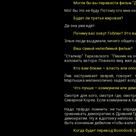
Могли бы вы перевести фильм "Д
Мог бы. Но не буду. Потому что мне о
Будет ли третья мировая?
Да она уже идёт.
Почему вас зовут Гоблин? Это в
Злые люди выдумали, ничего общего 
Ваш самый нелюбимый фильм?
"Сталкер" Тарковского. "Пикник на 
изловить автора. Повезло ему, жил д
Кто вам ближе — власть или опп
Лев застраивает зверей, говорит:
Мартышка меланхолично задаёт вопр
Что лучше — коммунизм или дем
Смотря для кого, смотря где, смотр
Северной Корее. Если коммунизм в К
Надо твёрдо помнить: не ты опреде
сравнивать демократию в Древней Гре
демократии. Ну и вдогонку неплохо 
быть конченым дебилом чтобы валить
Когда будет перевод Boondock Sa