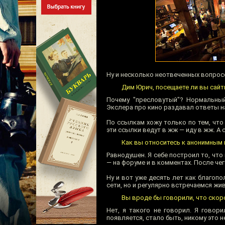
Ну и несколько неотвеченных вопрос
Дим Юрич, посещаете ли вы сайты
Почему "пресловутый"? Нормальный
Экслера про кино раздавал ответы н
По ссылкам хожу только по тем, что
эти ссылки ведут в жж — иду в жж. А
Как вы относитесь к анонимным
Равнодушен. Я себе построил то, чт
— на форуме и в комментах. После че
Ну и вот уже десять лет как благоп
сети, но и регулярно встречаемся жи
Вы вроде бы говорили, что скоро
Нет, я такого не говорил. Я говори
появляется, стало быть, никому это н