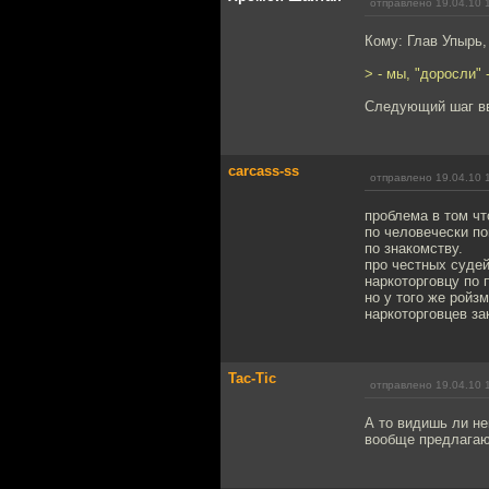
отправлено 19.04.10 
Кому: Глав Упырь
> - мы, "доросли"
Следующий шаг вв
carcass-ss
отправлено 19.04.10 
проблема в том чт
по человечески по
по знакомству.
про честных судей
наркоторговцу по 
но у того же ройз
наркоторговцев за
Tac-Tic
отправлено 19.04.10 
А то видишь ли не
вообще предлагаю 