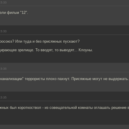
15:33
ели фильм "12".
15:33
вросоюз? Или туда и без присяжных пускают?
ирающее зрелище. То вводят, то выводят... Клоуны.
15:35
канализации" террористы плохо пахнут. Присяжные могут не выдержать.
15:35
яжных был короткоствол - из совещательной комнаты оглашать решение