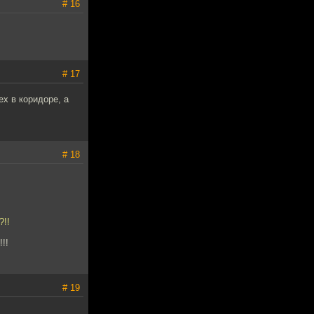
# 16
# 17
ех в коридоре, а
# 18
?!!
!!
# 19