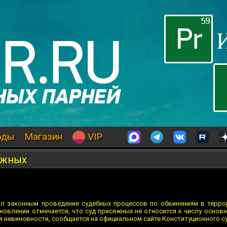
оды
Магазин
VIP
яжных
ал законным проведение судебных процессов по обвинениям в терро
овлении отмечается, что суд присяжных не относится к числу основн
я невиновности, сообщается на официальном сайте Конституционного су