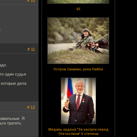
# 10
65
!
# 11
адо.
Остров Сахалин, река Найба
что один судья
, которые дела
# 12
равильные. Я
ьги тратить.
Медаль ордена "За заслуги перед
Отечеством" II степени