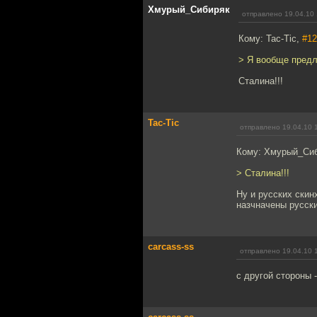
Хмурый_Сибиряк
отправлено 19.04.10 
Кому: Tac-Tic,
#12
> Я вообще предл
Сталина!!!
Tac-Tic
отправлено 19.04.10 
Кому: Хмурый_Си
> Сталина!!!
Ну и русских скин
назчначены русски
carcass-ss
отправлено 19.04.10 
с другой стороны 