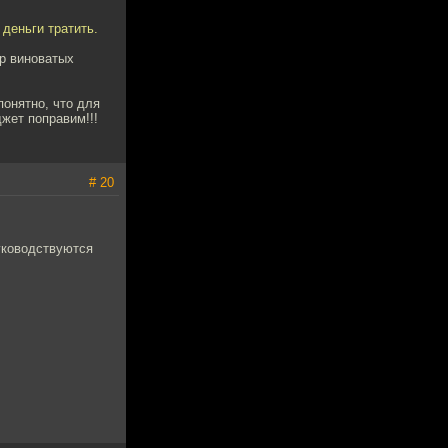
деньги тратить.
ор виноватых
понятно, что для
жет поправим!!!
# 20
уководствуются