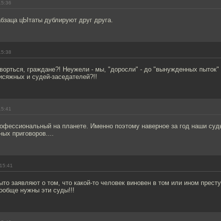
15:36
абзаца цЫтаты дублируют друг друга.
15:38
творться, граждане?! Неужели - мы, "доросли" - до "вынужденных пыток"
писяжных и судей-заседателей?!!
15:41
офессиональный на планете. Именно поэтому наверное за год наши суды
ых приговоров....
15:41
то заявляют о том, что какой-то человек виновен в том или ином престу
ообще нужны эти суды!!!