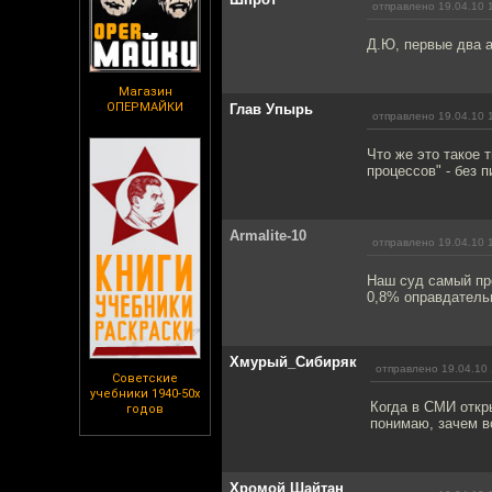
отправлено 19.04.10 
Д.Ю, первые два 
Магазин
ОПЕРМАЙКИ
Глав Упырь
отправлено 19.04.10 
Что же это такое 
процессов" - без 
Armalite-10
отправлено 19.04.10 
Наш суд самый пр
0,8% оправдательн
Хмурый_Сибиряк
отправлено 19.04.10 
Советские
учебники 1940-50х
Когда в СМИ откры
годов
понимаю, зачем в
Хромой Шайтан