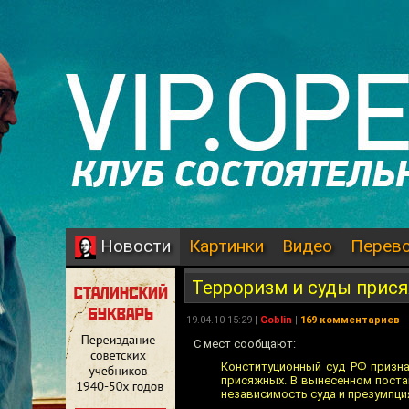
Картинки
Видео
Перев
Новости
Терроризм и суды прис
19.04.10 15:29 |
Goblin
|
169 комментариев
С мест сообщают:
Конституционный суд РФ призн
присяжных. В вынесенном постан
независимость суда и презумпци