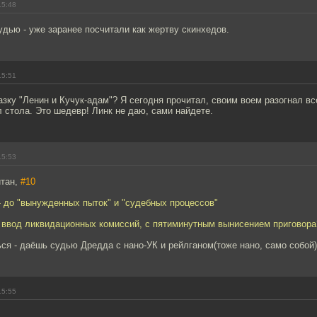
15:48
удью - уже заранее посчитали как жертву скинхедов.
15:51
азку "Ленин и Кучук-адам"? Я сегодня прочитал, своим воем разогнал вс
 стола. Это шедевр! Линк не даю, сами найдете.
15:53
йтан,
#10
 - до "вынужденных пыток" и "судебных процессов"
ввод ликвидационных комиссий, с пятиминутным вынисением приговора
ся - даёшь судью Дредда с нано-УК и рейлганом(тоже нано, само собой)!
15:55