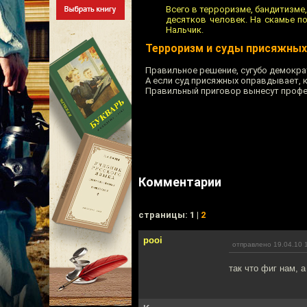
Всего в терроризме, бандитизме
десятков человек. На скамье п
Нальчик.
Терроризм и суды присяжных
Правильное решение, сугубо демокра
А если суд присяжных оправдывает, к
Правильный приговор вынесут проф
Комментарии
cтраницы: 1 |
2
pooi
отправлено 19.04.10 
так что фиг нам, 