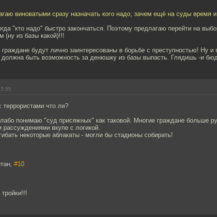
гаю виноватыми сразу назначать кого надо, зачем ещё на суды время и 
тогда "кто надо" быстро закончаться. Поэтому предлагаю перейти на выб
(ну из базы какой)!!!
и граждане будут лично заинтересованы в борьбе с преступностью! Ну и 
должна быть возможность за денюшку из базы выпасть. Глядишь -и бюд
15:55
с террористами что ли?
слабо понимаю "суд присяжных" как таковой. Многие граждане больше р
 рассуждениями вкупе с логикой.
гибать некоторые аблакаты - могли бы стадионы собирать!
йтан,
#10
тройки!!!