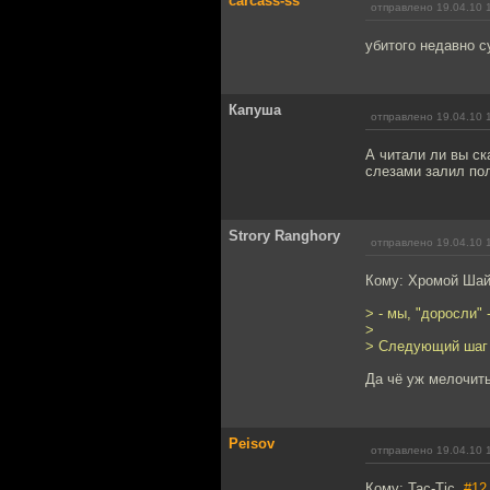
carcass-ss
отправлено 19.04.10 
убитого недавно с
Капуша
отправлено 19.04.10 
А читали ли вы ск
слезами залил пол
Strory Ranghory
отправлено 19.04.10 
Кому: Хромой Ша
> - мы, "доросли"
>
> Следующий шаг 
Да чё уж мелочить
Peisov
отправлено 19.04.10 
Кому: Tac-Tic,
#12