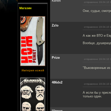
Keren
отправлено 19.04.10 
Магазин
Они, судьи, смотр
Zzlo
отправлено 19.04.10 
А как же ВТО и Е
Вообще, душеразд
Prize
отправлено 19.04.10 
"Выковоренные из 
Империя ножей
486dx2
отправлено 19.04.10 
А если бы у прис
только один.
Шпрот