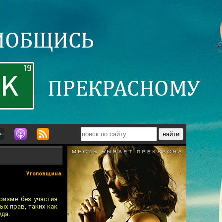
Уголовщина
ризме без участия
ых прав, таких как
да.