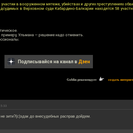
, участии в вооруженном мятеже, убийствах и других преступлениях об
одсудимых в Верховном суде Кабардино-Балкарии находятся 58 участн
тическое.
 примеру, Ульмана — решение надо отменить.
ессионалы.
Подписывайся на канал в
Дзен
Goblin рекомендует
создать интерне
15:33
а не зити?(с)эдак до внесудебных расправ дойдем.