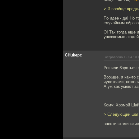
> Я вообще предла
По идее - да! Но 
случайным образом 
О! Так тогда еще 
уважаемых людей 
CHukepc
отправлено 19.04.10 
Решили бороться 
Вообще, я как-то 
чувствами, нежели
А уж как умеют за
Кому: Хромой Ша
> Следующий шаг
ввести сталинские 