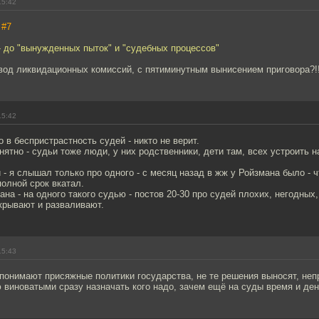
15:42
,
#7
 - до "вынужденных пыток" и "судебных процессов"
од ликвидационных комиссий, с пятиминутным вынисением приговора?!
15:42
о в беспристрастность судей - никто не верит.
нятно - судьи тоже люди, у них родственники, дети там, всех устроить н
 - я слышал только про одного - с месяц назад в жж у Ройзмана было - 
полной срок вкатал.
мана - на одного такого судью - постов 20-30 про судей плохих, негодных
крывают и разваливают.
15:43
понимают присяжные политики государства, не те решения выносят, неп
виноватыми сразу назначать кого надо, зачем ещё на суды время и ден