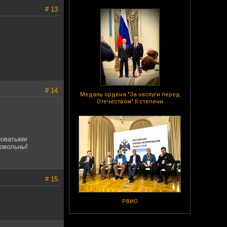
# 13
# 14
Медаль ордена "За заслуги перед
Отечеством" II степени
иноватыми
довольны!
# 15
РВИО