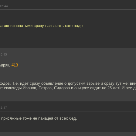
15:44
агаю виноватыми сразу назначать кого надо
15:45
биряк,
#13
хэдов. Т.е. идет сразу объявление о допустим взрыве и сразу тут же: в
е скинхеды Иванов, Петров, Сидоров и они уже сидят на 25 лет! И все 
15:47
- присяжные тоже не панацея от всех бед.