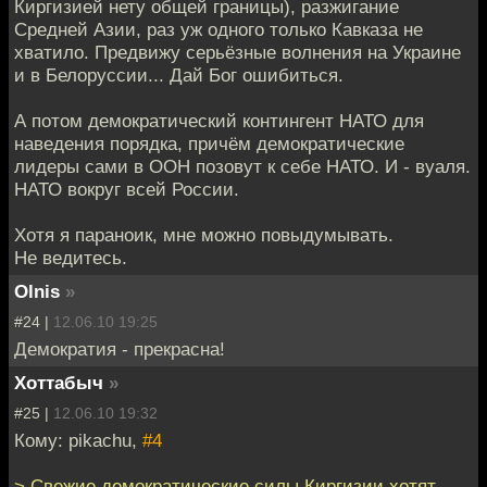
Киргизией нету общей границы), разжигание
Средней Азии, раз уж одного только Кавказа не
хватило. Предвижу серьёзные волнения на Украине
и в Белоруссии... Дай Бог ошибиться.
А потом демократический контингент НАТО для
наведения порядка, причём демократические
лидеры сами в ООН позовут к себе НАТО. И - вуаля.
НАТО вокруг всей России.
Хотя я параноик, мне можно повыдумывать.
Не ведитесь.
Olnis
»
#24 |
12.06.10 19:25
Демократия - прекрасна!
Хоттабыч
»
#25 |
12.06.10 19:32
Кому: pikachu,
#4
> Свежие демократические силы Киргизии хотят