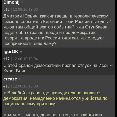
Dimonij
»
#16 |
12.06.10 19:03
Дмитрий Юрьич, как считаешь, в геополитеческом
смысле события в Киргизии - они России выгодны?
каков там общий вектор событий? г-жа Отунбаева
ведет себя странно: вроде и про демократию
говорит, а вроде и к России тяготеет. как следует
воспринимать сию даму?
IgorGK
»
#17 |
12.06.10 19:04
С этой сраной демократией пропал отпуск на Иссык-
Куле. Блин!
creaze
»
#18 |
12.06.10 19:09
> В любой стране, где принудительно вводится
демократия, немедленно начинаются убийства по
национальному признаку.
м-м-м-м... может, дело не в том, что в киргизию