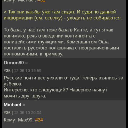
> Так они как-бы уже там сидят. И судя по данной
информации (см. ссылку) - уходить не собираются.
То база, у нас там тоже база в Канте, а тут я как
понимаю, речь о введении контингента с
полицейскими функциями. Комендантом Оша
поставить русского полковника с неограниченными
полномочиями, к примеру.
Dimon80
»
#35 |
12.06.10 19:59
Русские почти все уехали оттуда, теперь взялись за
узбеков.
Интересно, кто следующий? Наверное начнут
мочить друг друга.
Мichael
»
#36 |
12.06.10 20:04
Кому: Max99,
#34