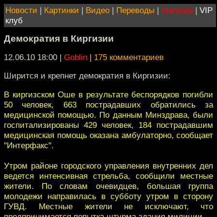
Новости
|
Картинки
|
Видео
|
Переводы
|
Магазин
|
VIP
клуб
Демократия в Киргизии
12.06.10 18:00
|
Goblin
|
175 комментариев
Ширится и крепнет демократия в Киргизии:
В киргизском Оше в результате беспорядков погибли
50 человек, 663 пострадавших обратились за
медицинской помощью. По данным Минздрава, были
госпитализированы 429 человек, 184 пострадавшим
медицинская помощь оказана амбулаторно, сообщает
"Интерфакс".
Утром районе городского управления внутренних дел
ведется интенсивная стрельба, сообщили местные
жители. По словам очевидцев, большая группа
молодежи направилась в субботу утром в сторону
ГУВД. Местные жители не исключают, что
предпринимается попытка штурма здания милиции.