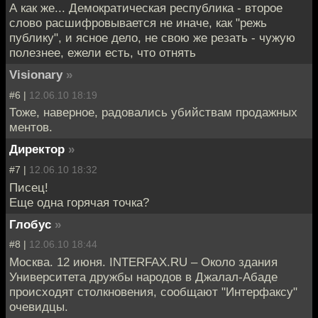
А как же... Демократическая республика - второе
слово расшифровывается не иначе, как "режь
публику", и ясное дело, не свою же резать - чужую
полезнее, ежели есть, что отнять
Visionary
»
#6 |
12.06.10 18:19
Тоже, наверное, радовались убийствам продажных
ментов.
Директор
»
#7 |
12.06.10 18:32
Писец!
Еще одна горячая точка?
Глобус
»
#8 |
12.06.10 18:44
Москва. 12 июня. INTERFAX.RU – Около здания
Университета дружбы народов в Джалал-Абаде
происходят столкновения, сообщают "Интерфаксу"
очевидцы.