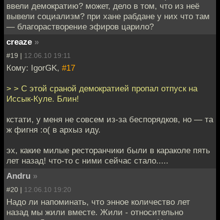
ввели демократию? может, дело в том, что из неё
вывели социализм? при хане рабдане у них что там
— благорастворение эфиров царило?
creaze
»
#19 |
12.06.10 19:11
Кому: IgorGK,
#17
> > С этой сраной демократией пропал отпуск на
Иссык-Куле. Блин!
кстати, у меня не совсем из-за беспорядков, но — та
ж фигня :о( в архыз иду.
эх, какие милые ресторанчики были в караколе пять
лет назад! что-то с ними сейчас стало.....
Andru
»
#20 |
12.06.10 19:20
Надо ли напоминать, что энное количество лет
назад мы жили вместе. Жили - относительно