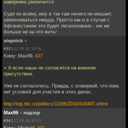
наверняка увеличится
Судя по всему, ему и так там ничего не мешает,
увеличиваться некуда. Просто как и в случае с
Афганистаном это будет легализовано - им же
больше не на что жить!
stepnick
»
#33 |
12.06.10 19:56
Кому: Max99,
#27
> А если наши не согласятся на военное
присутствие.
Уже не согласились. Правда, с оговоркой, что пока
нет условий для участия в этих делах.
http://top.rbc.ru/politics/12/06/2010/420497.shtml
Max99
»
надзор
#34 |
12.06.10 19:57
Кому: Мichael,
#31