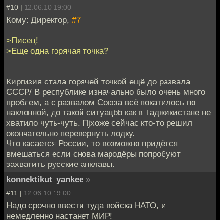
#10 |
12.06.10 19:00
Кому: Директор,
#7
>Писец!
>Еще одна горячая точка?
Киргизия стала горячей точкой ещё до развала
СССР/ В республике изначально было очень много
проблем, а с развалом Союза всё покатилось по
наклонной, до такой ситуацbb как в Таджикистане не
хватило чуть-чуть. Пjхоже сейчас кто-то решил
окончательно перевернуть лодку.
Что касается России, то возможно придётся
вмешаться если снова мародёры попробуют
захватить русские анклавы.
konnektikut_yankee
»
#11 |
12.06.10 19:00
Надо срочно ввести туда войска НАТО, и
немедленно настанет МИР!