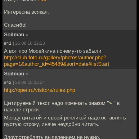
Интересна всякая.
Спасибо!
Soilman
»
#41 |
26.08.10 22:23
А вот про Мосейкина почему-то забыли
http://club.foto.ru/gallery/photos/author.php?
page=1&author_id=45489&sort=date#listStart
Soilman
»
#42 |
26.08.10 22:24
http://oper.ru/visitors/rules.php
Цитируемый текст надо помечать знаком "
>
" в
начале строки.
Между цитатой и своей репликой надо оставлять
пустую строку, иначе неудобно читать.
Злоупотреблять выделением не нужно.