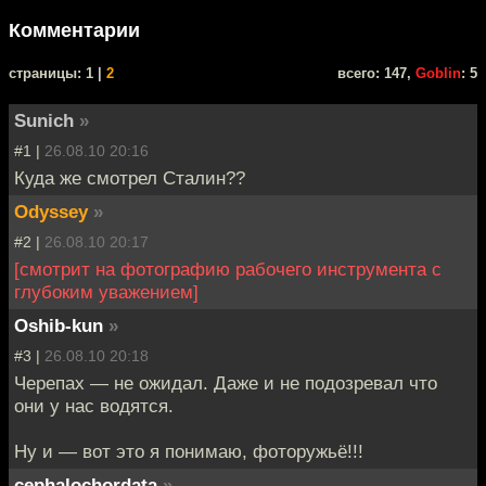
Комментарии
cтраницы: 1 |
2
всего: 147,
Goblin
: 5
Sunich
»
#1 |
26.08.10 20:16
Куда же смотрел Сталин??
Odyssey
»
#2 |
26.08.10 20:17
[смотрит на фотографию рабочего инструмента с
глубоким уважением]
Oshib-kun
»
#3 |
26.08.10 20:18
Черепах — не ожидал. Даже и не подозревал что
они у нас водятся.
Ну и — вот это я понимаю, фоторужьё!!!
cephalochordata
»