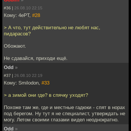
#36 |
26.08.10 22:15
Кому: 4ePT,
#28
> А что, тут действительно не любят нас,
пидарасов?
Обожают.
Не сдавайся, приходи ещё.
Odd
»
#37 |
26.08.10 22:19
Кому: Smilodon,
#33
> а зимой они где? в спячку уходят?
Похоже там же, где и местные гадюки - спят в норах
под берегом. Ну тут я не специалист, утверждать не
могу. Летом своими глазами видел неоднократно.
Odd
»