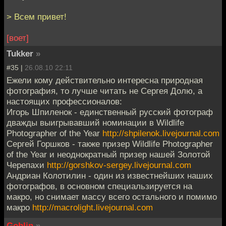
> Всем привет!
[воет]
Tukker
»
#35 |
26.08.10 22:11
Ежели кому действительно интересна природная
фотография, то лучше читать не Сергея Долю, а
настоящих профессионалов:
Игорь Шпиленок - единственный русский фотограф
дважды выигрывавший номинации в Wildlife
Photographer of the Year
http://shpilenok.livejournal.com
Сергей Горшков - также призер Wildlife Photographer
of the Year и неоднократный призер нашей Золотой
Черепахи
http://gorshkov-sergey.livejournal.com
Андриан Колотилин - один из известнейших наших
фотографов, в основном специальзируется на
макро, но снимает массу всего остального и помимо
макро
http://macrolight.livejournal.com
Goblin
»