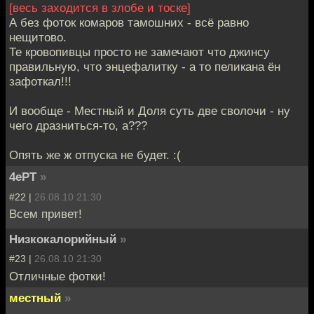
[весь заходится в злобе и тоске]
А без фоток комаров тамошних - всё равно
нещитово.
Те кровопивцы просто не замечают что джинсу
правильную, что энцефалитку - а то пеликана ён
зафоткал!!!
И вообще - Местный и Доля суть две сволочи - ну
чего дразниться-то, а???
Опять же ж отпуска не будет. :(
4ePT
»
#22 |
26.08.10 21:30
Всем привет!
Низкокалорийный
»
#23 |
26.08.10 21:30
Отличные фотки!
местный
»