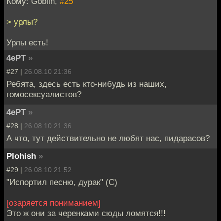
Кому: Goblin,
#25
> урлы?
Урлы есть!
4ePT
»
#27 |
26.08.10 21:36
Ребята, здесь есть кто-нибудь из наших,
гомосексуалистов?
4ePT
»
#28 |
26.08.10 21:36
А что, тут действительно не любят нас, пидарасов?
Plohish
»
#29 |
26.08.10 21:52
"Испортил песню, дурак" (С)
[озаряется пониманием]
Это ж они за черенками сюды ломятся!!!