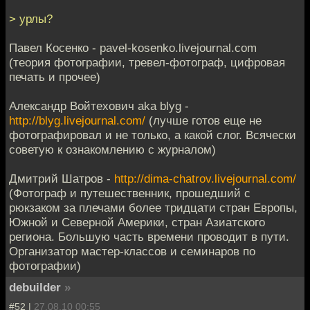
> урлы?
Павел Косенко - pavel-kosenko.livejournal.com
(теория фотографии, тревел-фотограф, цифровая
печать и прочее)
Александр Войтехович aka blyg -
http://blyg.livejournal.com/
(лучше готов еще не
фотографировал и не только, а какой слог. Всячески
советую к ознакомлению с журналом)
Дмитрий Шатров -
http://dima-chatrov.livejournal.com/
(Фотограф и путешественник, прошедший с
рюкзаком за плечами более тридцати стран Европы,
Южной и Северной Америки, стран Азиатского
региона. Большую часть времени проводит в пути.
Организатор мастер-классов и семинаров по
фотографии)
debuilder
»
#52 |
27.08.10 00:55