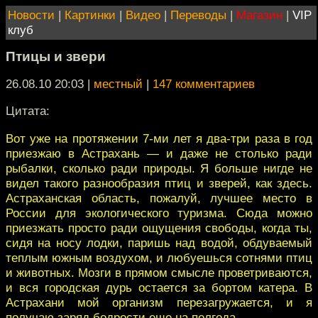
Новости
|
Картинки
|
Видео
|
Переводы
|
Магазин
|
VIP
клуб
Птицы и звери
26.08.10 20:03
|
местный
|
147 комментариев
Цитата:
Вот уже на протяжении 7-ми лет я два-три раза в год
приезжаю в Астрахань — и даже не столько ради
рыбалки, сколько ради природы. Я больше нигде не
видел такого разнообразия птиц и зверей, как здесь.
Астраханская область, пожалуй, лучшее место в
России для экологического туризма. Сюда можно
приезжать просто ради ощущения свободы, когда ты,
сидя на носу лодки, паришь над водой, обдуваемый
теплым южным воздухом, и любуешься сотнями птиц
и животных. Мозги в прямом смысле проветриваются,
и вся городская дурь остается за бортом катера. В
Астрахани мой организм перезагружается, и я
получаю заряд бодрости еще на полгода.