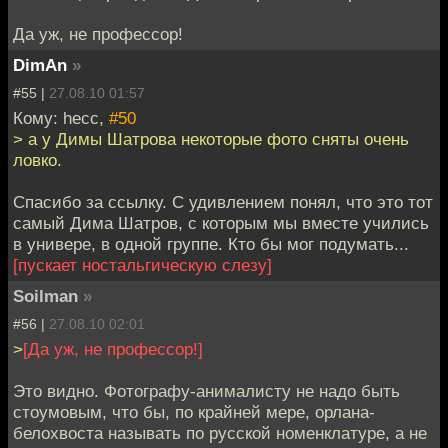
Да уж, не професcор!
DimAn
»
#55 |
27.08.10 01:57
Кому: hecc,
#50
> а у Димы Шатрова некоторые фото сняты очень
ловко.
Спасибо за ссылку. С удивлением понял, что это тот
самый Дима Шатров, с которым мы вместе учились
в универе, в одной группе. Кто бы мог подумать...
[пускает ностальгическую слезу]
Soilman
»
#56 |
27.08.10 02:01
>
[Да уж, не професcор!]
Это видно. Фотографу-анималисту не надо быть
стоумовым, что бы, по крайней мере, орлана-
белохвоста называть по русской номенклатуре, а не