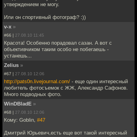
утверждением не могу.
Или он спортивный фотограф? :))
v-x
»
#66 |
27.08.10 11:45
Красота! Особенно порадовал сазан. А вот с
объективчиком таким особо не побегаешь -
устанешь...
Zelius
»
#67 |
27.08.10 12:06
http://pats0n.livejournal.com/
- еще один интересный
любитель фотосъемок с ЖЖ, Александр Сафонов.
Много подводных фото.
WinDBladE
»
#68 |
27.08.10 12:06
Кому: Goblin,
#47
Дмитрий Юрьевич,есть еще вот такой интересный