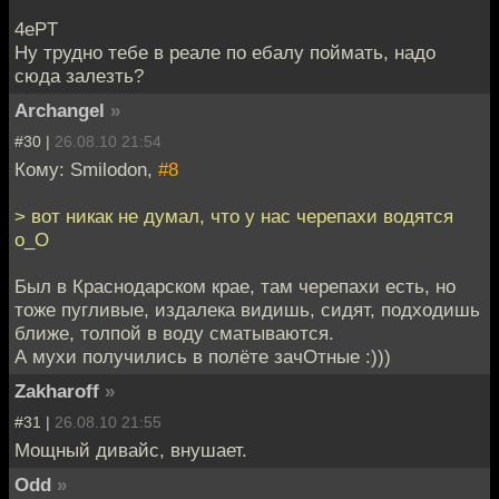
4ePT
Ну трудно тебе в реале по ебалу поймать, надо
сюда залезть?
Archangel
»
#30 |
26.08.10 21:54
Кому: Smilodon,
#8
> вот никак не думал, что у нас черепахи водятся
о_О
Был в Краснодарском крае, там черепахи есть, но
тоже пугливые, издалека видишь, сидят, подходишь
ближе, толпой в воду сматываются.
А мухи получились в полёте зачОтные :)))
Zakharoff
»
#31 |
26.08.10 21:55
Мощный дивайс, внушает.
Odd
»