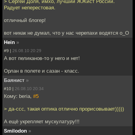
> Сергей Доля, имхо, лучший ЖЖист России.
Радует неперестовая.
отличный блогер!
вот никак не думал, что у нас черепахи водятся о_О
Hein
»
#9 |
26.08.10 20:29
А вот пеликанов-то у него и нет!
Орлан в полете и сазан - класс.
Баянист
»
#10 |
26.08.10 20:34
Кому: beria,
#5
> да-ссс, такая оптика отлично прорисовывает)))))
А ещё укрепляет мускулатуру!!!
Smilodon
»