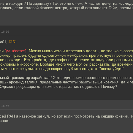
ньги находят? На зарплату? Так это не о чем. А насчет денег на исслед
ивлюсь, если годовой бюджет центра, который возглавляет Гейм, превы
 16:56
ar01,
#161
-ли
[улыбается]
. Можно много чего интересного делать, не только скоро
ример, графен, будучи одноатомной мембраной, препятствует проникнов
 не проходит. Есть работа, где графеновый лепесток надували разными 
силовом микроскопе. Вообще много чего мог бы рассказать, да времени 
ы много и результаты надо скорее опубликовать, а то "поезд уйдет".
льный транзистор заработал? Хоть один пример реального применения эт
ещь- арсенид галлия, предельные частоты работы выше кремния, да и г
 Однако процессоры для компьютера из них не делают. Почему?
 16:56
ей РАН я наверное загнул, но вот если посмотреть на секцию физики, т
сное.