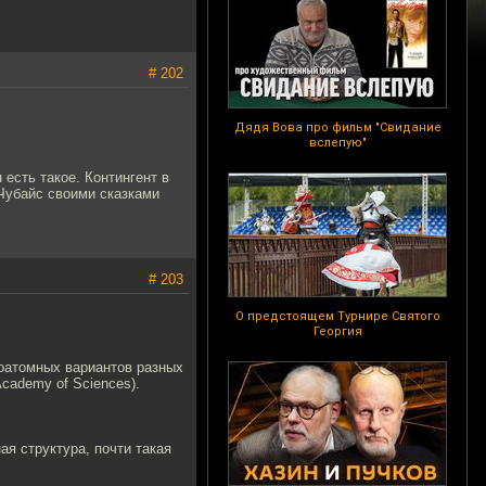
# 202
Дядя Вова про фильм "Свидание
вслепую"
 есть такое. Контингент в
 Чубайс своими сказками
# 203
О предстоящем Турнире Святого
Георгия
оатомных вариантов разных
Academy of Sciences).
я структура, почти такая