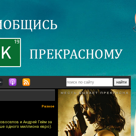
Разное
овоселов и Андрей Гейм за
ше одного миллиона евро).