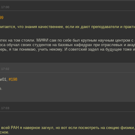
 17:00
99
читается, что знания качественнее, если их дают преподаватели и прак
тех на том стояли. МИФИ сам по себе был крупным научным центром с 
урса обучал своих студентов на базовых кафедрах при отраслевых и ака
ерь, я так понимаю, учить некому. И советский задел на будущее тоже 
 17:02
ar01,
#198
ю.
 17:03
всей РАН я наверное загнул, но вот если посмотреть на секцию физики,
сное.