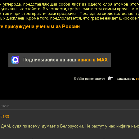
 углерода, представляющий собой лист из одного слоя атомов этог
уникальных свойств. В частности, графен считается самым прочным м
й ток и при этом практически прозрачен. Последнее свойство делает
ных дисплеев. Кроме того, предполагается, что графен найдет широкое 
ке присуждена ученым из России
Подписывайся на наш
канал в MAX
Goblin рекомендует
заказывать
о
 16:35
,
#130
 ДАМ, судя по всему, думает о Белоруссии. Не растут у нас нифига нан