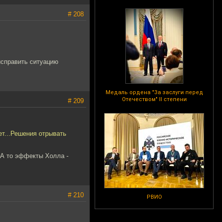
# 208
исправить ситуацию
Медаль ордена "За заслуги перед
Отечеством" II степени
# 209
ет...Решения отрывать
 А то эффекты Холла -
# 210
РВИО