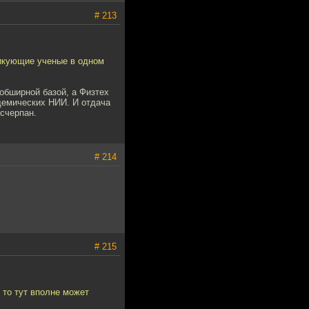
# 213
тикующие ученые в одном
обширной базой, а Физтех
демических НИИ. И отдача
исчерпан.
# 214
# 215
 то тут вполне может