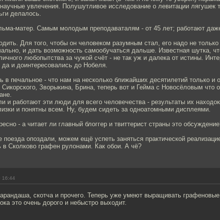
 научные увлечения. Полушутливое исследование о левитации лягушек т
ьги делалось.
льма-матер. Самым молодым преподаваталям - от 45 лет; работают даж
дить. Для того, чтобы он человеком разумным стал, его надо не только 
ально, и дать возможность самообучаться дальше. Известная шутка, что
ичного любопытства за чужой счёт - не так уж и далека от истины. Ин
- да и доинтересовались до Нобеля.
ь в печальное - что нам на несколько ближайших десятилетий только и 
Сикорского, Зворыкина, Брина, теперь вот и Гейма с Новосёловым что о
ане.
и и работают эти люди для всего человечества - результаты их находок
лизки и понятны всем. Ну, будем сидеть за одноатомными дисплеями.
ресно - а читает ли главный блоггер и твиттерист страны это обсуждени
 поезда опоздали, можем ещё успеть заняться практической реализацией
 в Сколково графен рулонами. Как обои. А чё?
 16:44
 карандаша, скотча и прочего. Теперь уже умеют выращивать графеновые
ока это очень дорого и небыстро выходит.