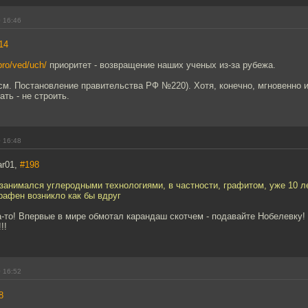
 16:46
14
pro/ved/uch/
приоритет - возвращение наших ученых из-за рубежа.
(см. Постановление правительства РФ №220). Хотя, конечно, мгновенно 
ть - не строить.
 16:48
ar01,
#198
 занимался углеродными технологиями, в частности, графитом, уже 10 л
рафен возникло как бы вдруг
а-то! Впервые в мире обмотал карандаш скотчем - подавайте Нобелевку!
!!
 16:52
8