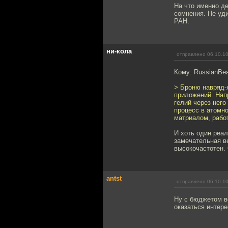
На что именно де
сомнения. Не уд
РАН.
ни-кола
отправлено 06.10.10
Кому: RussianBe
> Броню навряд
приложений. Нап
гелий через него
процесс в атомно
матриалом, работ
И хоть один реа
замечательная в
высокочастотен.
antst
отправлено 06.10.10
Ну с бюджетом вс
оказаться интере