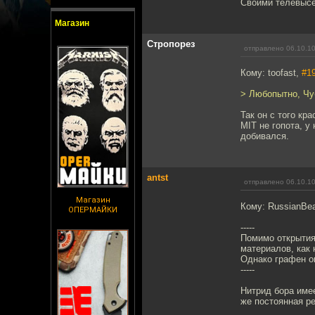
Cвоими телевысе
Магазин
Стропорез
отправлено 06.10.10
Кому: toofast,
#1
> Любопытно, Чуб
Так он с того кр
MIT не гопота, у
добивался.
antst
отправлено 06.10.10
Магазин
Кому: RussianBe
ОПЕРМАЙКИ
-----
Помимо открытия
материалов, как 
Однако графен о
-----
Нитрид бора име
же постоянная ре