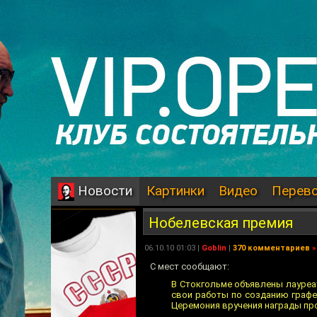
Картинки
Видео
Перев
Новости
Нобелевская премия
06.10.10 01:03 |
Goblin
|
370 комментариев
»
С мест сообщают:
В Стокгольме объявлены лауреа
свои работы по созданию графе
Церемония вручения награды про