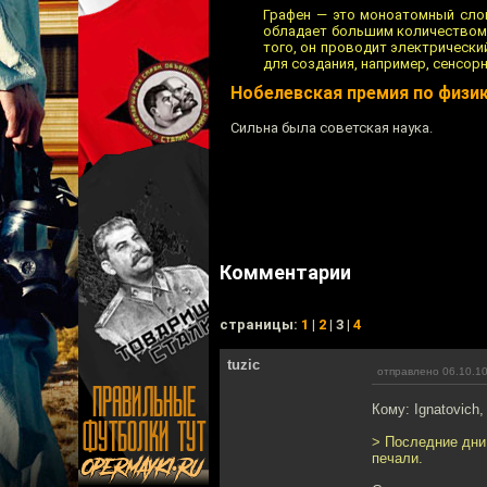
Графен — это моноатомный слой
обладает большим количеством 
того, он проводит электрически
для создания, например, сенсор
Нобелевская премия по физи
Сильна была советская наука.
Комментарии
cтраницы:
1
|
2
| 3 |
4
tuzic
отправлено 06.10.10
Кому: Ignatovich
> Последние дни
печали.