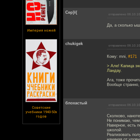
Cep}I{
отправлено 06.10.10
Да, а сколько ыш
Империя ножей
chukigek
отправлено 06.10.10
Кому: mni,
#171
> Але! Капица эк
Ландау.
Ага, тоже прочит
Вообще странно, 
блохастый
отправлено 06.10.10
Советские
учебники 1940-50х
Сколково, наноте
годов
Не понимаю, чем 
Наверное, есть п
школой.
Реализовать полу
начиная от уровн