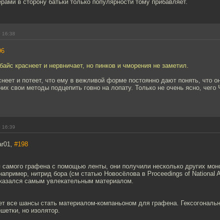
рами в сторону батьки только популярности тому прибавляет.
 16:38
96
айс краснеет и нервничает, но пинков и чморения не заметил.
аснеет и потеет, что ему в вежливой форме постоянно дают понять, что он
 них свои методы подцепить говно на лопату. Только не очень ясно, чего
 16:39
ar01,
#198
 самого графена с помощью ленты, они получили несколько других мон
например, нитрид бора (см статью Новосёлова в Proceedings of National 
казался самым увлекательным материалом.
ет все шансы стать материалом-компаньоном для графена. Гексогональна
шетки, но изолятор.