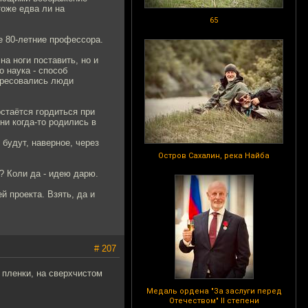
оже едва ли на
65
е 80-летние профессора.
на ноги поставить, но и
 наука - способ
тересовались люди
остаётся гордиться при
ни когда-то родились в
 будут, наверное, через
Остров Сахалин, река Найба
е? Коли да - идею дарю.
 проекта. Взять, да и
# 207
 пленки, на сверхчистом
Медаль ордена "За заслуги перед
Отечеством" II степени