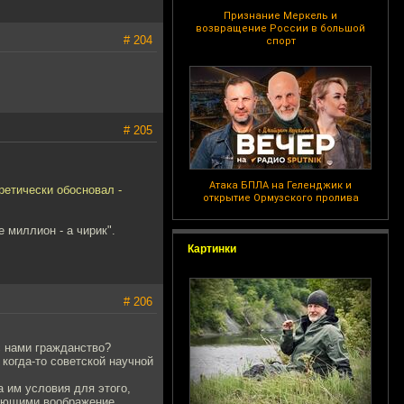
Признание Меркель и
возвращение России в большой
# 204
спорт
# 205
Атака БПЛА на Геленджик и
ретически обосновал -
открытие Ормузского пролива
е миллион - а чирик".
Картинки
# 206
с нами гражданство?
когда-то советской научной
 им условия для этого,
ажающими воображение