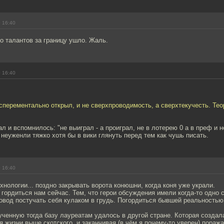
 16:40
о талантов за границу ушло. Жаль.
 16:40
сперементально открыл, и не сверхпроводимость, а сверхтекучесть. Тео
ал и вспомнилось: "не выиграл - а проиграл, не в лотерею 0 а в преф и н
неуженли тяжко хотя бы в вики глянуть перед тем как чушь писать.
 16:40
хнологии... поздно закрывать ворота конюшни, когда коня уже украли.
гордиться нам сейчас. Тем, что герои обсуждения имели когда-то одно 
овод постучать себя кулаком в грудь. Погордиться бывшей реальностью 
ченную тогда базу лауреатам удалось в другой стране. Которая создала
я жизни выше скотского, и заканчивая (в чём я почему-то уверен) пор