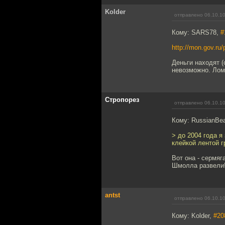
Kolder
отправлено 06.10.10
Кому: SARS78,
#
http://mon.gov.ru/
Деньги находят 
невозможно. Лома
Стропорез
отправлено 06.10.10
Кому: RussianBe
> до 2004 года я
клейкой лентой г
Вот она - сермяг
Шмолла развели!
antst
отправлено 06.10.10
Кому: Kolder,
#20