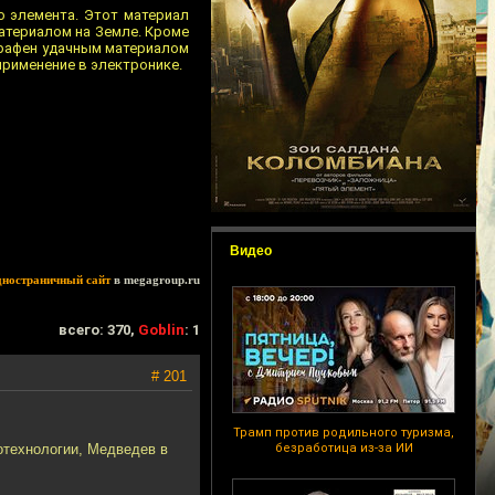
о элемента. Этот материал
атериалом на Земле. Кроме
 графен удачным материалом
применение в электронике.
Видео
дностраничный сайт
в megagroup.ru
всего: 370,
Goblin
: 1
# 201
Трамп против родильного туризма,
отехнологии, Медведев в
безработица из-за ИИ