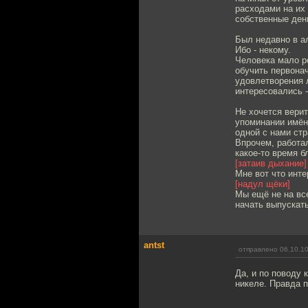
расходами на их
собственные ден
Был недавно в а
Ибо - некому.
Человека мало ро
обучить первонач
удовлетворения л
интересовались 
Не хочется верит
упоминании имён 
одной с нами стр
Впрочем, работал
какое-то время б
[затаив дыхание]
Мне вот что инте
[надул щёки]
Мы ещё не на все
начать выпускать
antst
отправлено 06.10.10
Да, и по поводу
никеле. Правда п