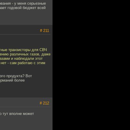
ования - у меня серьезные
шает годовой бюджет всей
# 211
стные транзисторы для СВЧ
ению различных газов, даже
газами и наблюдали этот
нет - сам работаю с этим
ого продукта? Вот
ерманий более
# 212
о тут вполне может