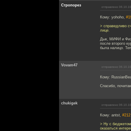
Стропорез
отправлено 06.10.10
Кому: yohoho,
#1
> справедливо с
лице.
Дык, МИФИ и Физ
после второго к
была налицо. Теп
Vovam47
отправлено 06.10.10
Кому: RussianBe
Спасибо, почита
chukigek
отправлено 06.10.10
Кому: antst,
#212
> Ну с бюджетом 
оказаться интере