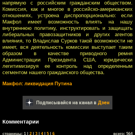
напрямую с российским гражданским обществом.
Комиссия, как и многое в российско-американских
отношениях, устроена диспропорционально: если
Макфол имеет возможность влиять на нашу
внутреннюю политику, инструктировать и защищать
либеральных правозащитников и других агентов
влияния, то Владислав Сурков такой возможности не
имеет, вся деятельность комиссии выступает таким
образом в качестве приводного ремня
Администрации Президента США, юридически
легитимизируя ее контроль над определенным
сегментом нашего гражданского общества.
Макфол: ликвидация Путина
Подписывайся на канал в
Дзен
Комментарии
cтраницы: 1 |
2
|
3
|
4
|
5
|
6
всего: 564