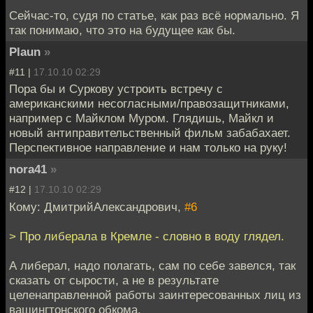
Сейчас-то, судя по статье, как раз всё нормально. Я
так понимаю, что это на будущее как бы.
Plaun
»
#11 |
17.10.10 02:29
Пора бы и Суркову устроить встречу с
американскими несогласными/правозащитниками,
например с Майклом Муром. Глядишь, Майкл и
новый антиправительственный фильм забабахает.
Перспективное направление и нам только на руку!
nora41
»
#12 |
17.10.10 02:29
Кому: ДмитрийАлександрович,
#6
> Про либерала в Кремле - словно в воду глядел.
А либерал, надо полагать, сам по себе завелся, так
сказать от сырости, а не в результате
целенаправленной работы заинтересованных лиц из
вашингтонского обкома.