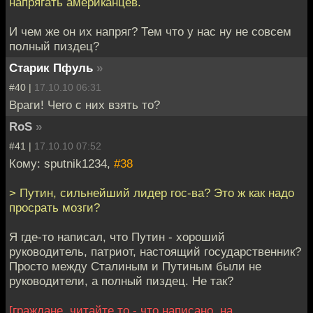
напрягать американцев.
И чем же он их напряг? Тем что у нас ну не совсем
полный пиздец?
Старик Пфуль
»
#40 |
17.10.10 06:31
Враги! Чего с них взять то?
RoS
»
#41 |
17.10.10 07:52
Кому: sputnik1234,
#38
> Путин, сильнейший лидер гос-ва? Это ж как надо
просрать мозги?
Я где-то написал, что Путин - хороший
руководитель, патриот, настоящий государственник?
Просто между Сталиным и Путиным были не
руководители, а полный пиздец. Не так?
[граждане, читайте то - что написано, на