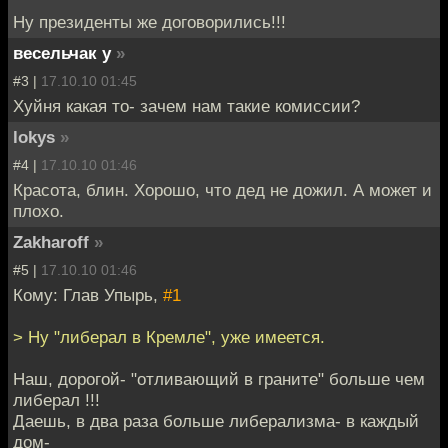
Ну президенты же договорились!!!
весельчак у
»
#3 |
17.10.10 01:45
Хуйня какая то- зачем нам такие комиссии?
lokys
»
#4 |
17.10.10 01:46
Красота, блин. Хорошо, что дед не дожил. А может и
плохо.
Zakharoff
»
#5 |
17.10.10 01:46
Кому: Глав Упырь,
#1
> Ну "либерал в Кремле", уже имеется.
Наш, дорогой- "отливающий в граните" больше чем
либерал !!!
Даешь, в два раза больше либерализма- в каждый
дом-