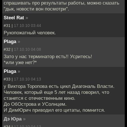
спрашивать про результаты работы, можно сказать
"дык, новости вон посмотри".
Steel Rat
»
#31 |
17.10.10 03:44
Рукопожатный человек.
Plaga
»
#32 |
17.10.10 04:08
Зато у нас терминатор есть!! Усритесь!
*или уже нет?*
Plaga
»
#33 |
17.10.10 04:13
у Виктора Торопова есть цикл Диагональ Власти.
Человек, который еще 5 лет назад говорил, что
станется с отечественным кино.
До ОбОстрова и УСолнцем.
И ДимЮрич приводил его цитаты, помнится.
Дэ Юра
»
#34 |
17.10.10 04:13