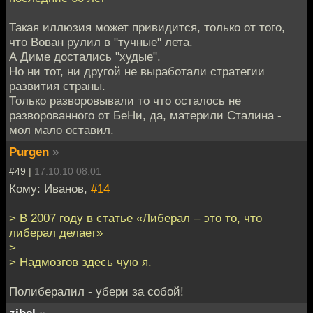
Такая иллюзия может привидится, только от того,
что Вован рулил в "тучные" лета.
А Диме достались "худые".
Но ни тот, ни другой не выработали стратегии
развития страны.
Только разворовывали то что осталось не
разворованного от БеНи, да, материли Сталина -
мол мало оставил.
Purgen
»
#49 |
17.10.10 08:01
Кому: Иванов,
#14
> В 2007 году в статье «Либерал – это то, что
либерал делает»
>
> Надмозгов здесь чую я.
Полибералил - убери за собой!
zibel
»