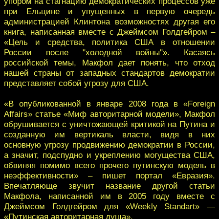
упором на стагнацию демократических процессов уже
при Ельцине и упущенных в первую очередь
администрацией Клинтона возможностях другая его
книга, написанная вместе с Джеймсом Голдгейром –
«Цель и средства, политика США в отношении
России после "холодной войны"». Касаясь
российской темы, Макфол дает понять, что отход
нашей страны от западных стандартов демократии
представляет собой угрозу для США.
«В опубликованной в январе 2008 года в «Foreign
Affairs» статье «Миф авторитарной модели», Макфол
обрушивается с уничтожающей критикой на Путина и
созданную им вертикаль власти, видя в них
основную угрозу продвижению демократии в России,
а значит, подспудно и укреплению могущества США,
обвиняя помимо всего прочего путинскую модель в
неэффективности» – пишет портал «Евразия».
Впечатляюще звучит название другой статьи
Макфола, написанной им в 2005 году вместе с
Джеймсом Голдгейром для «Weekly Standart» —
«Путинская авторитарная душа».