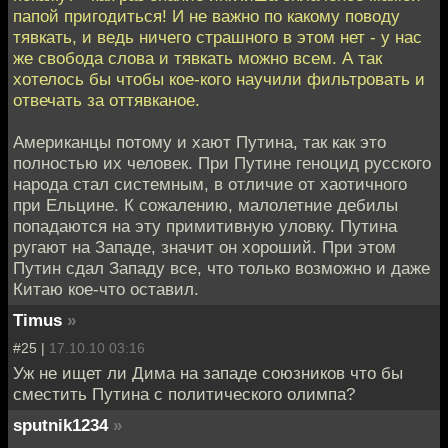
папой пригодиться! И не важно по какому поводу
тявкать, и ведь ничего страшного в этом нет - у нас
же свобода слова и тявкать можно всем. А так
хотелось бы чтобы кое-кого научили фильтровать и
отвечать за оттявканое.
Американцы потому и хают Путина, так как это
полностью их человек. При Путине геноцид русского
народа стал системным, в отличие от хаотичного
при Ельцине. К сожалению, малолетние дебилы
попадаются на эту примитивную уловку. Путина
ругают на Западе, значит он хороший. При этом
Путин сдал Западу все, что только возможно и даже
Китаю кое-что оставил.
Timus
»
#25 |
17.10.10 03:16
Уж не ищет ли Дима на западе союзников что бы
сместить Путина с политического олимпа?
sputnik1234
»