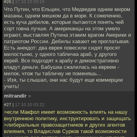
#26 |
17.10.10 03:19
Что Путин, что Ельцин, что Медведев одним миром
мазаны, одним мешком да в море. К сожелению,
есть куча дебилов, которые пытаются понять чей
сорт говна лучше. А американцы на этом умело
играют, выставляя Путина этаким врагом Америки и
патриотом России. Дебилы хавают не проглатывая.
Есть анекдот: два еврея повесили сидят просят
милостыню, у одного табличка араб, у другого
еврей. Все подходят к арабу и демонстративно
кладут деньги. Бабушка сжалилась на евреем -
милок, чтож ты табличку не поменяшь...
- Изя, ты слышал, они нас будут еще коммерции
учить!
mitrandir
»
#27 |
17.10.10 03:22
>если Макфол имеет возможность влиять на нашу
внутреннюю политику, инструктировать и защищать
>либеральных правозащитников и других агентов
влияния, то Владислав Сурков такой возможности