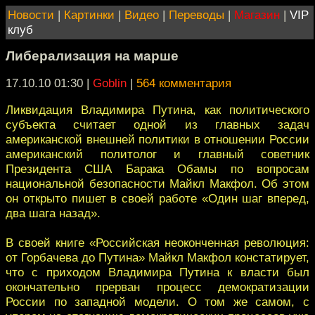
Новости
|
Картинки
|
Видео
|
Переводы
|
Магазин
|
VIP
клуб
Либерализация на марше
17.10.10 01:30
|
Goblin
|
564 комментария
Ликвидация Владимира Путина, как политического
субъекта считает одной из главных задач
американской внешней политики в отношении России
американский политолог и главный советник
Президента США Барака Обамы по вопросам
национальной безопасности Майкл Макфол. Об этом
он открыто пишет в своей работе «Один шаг вперед,
два шага назад».
В своей книге «Российская неоконченная революция:
от Горбачева до Путина» Майкл Макфол констатирует,
что с приходом Владимира Путина к власти был
окончательно прерван процесс демократизации
России по западной модели. О том же самом, с