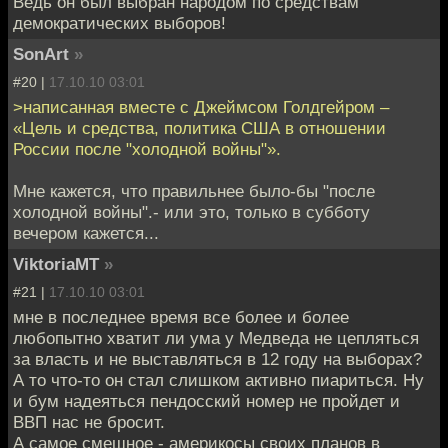
Ведь он был выбран народом по средствам
демократических выборов!
SonArt
»
#20 |
17.10.10 03:01
>написанная вместе с Джеймсом Голдгейром –
«Цель и средства, политика США в отношении
России после "холодной войны"».
Мне кажется, что правильнее было-бы "после
холодной войны".- или это, только в субботу
вечером кажется...
ViktoriaMT
»
#21 |
17.10.10 03:01
мне в последнее время все более и более
любопытно хватит ли ума у Медведа не цепляться
за власть и не выставляться в 12 году на выборах?
А то что-то он стал слишком активно пиариться. Ну
и бум надеяться пендосский номер не пройдет и
ВВП нас не бросит.
А самое смешное - америкосы своих планов в