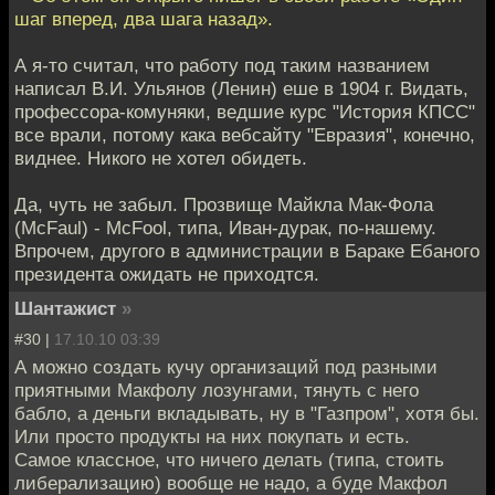
шаг вперед, два шага назад».
А я-то считал, что работу под таким названием
написал В.И. Ульянов (Ленин) еше в 1904 г. Видать,
профессора-комуняки, ведшие курс "История КПСС"
все врали, потому кака вебсайту "Евразия", конечно,
виднее. Никого не хотел обидеть.
Да, чуть не забыл. Прозвище Майкла Мак-Фола
(МсFaul) - McFool, типа, Иван-дурак, по-нашему.
Впрочем, другого в администрации в Бараке Ебаного
президента ожидать не приходтся.
Шантажист
»
#30 |
17.10.10 03:39
А можно создать кучу организаций под разными
приятными Макфолу лозунгами, тянуть с него
бабло, а деньги вкладывать, ну в "Газпром", хотя бы.
Или просто продукты на них покупать и есть.
Самое классное, что ничего делать (типа, стоить
либерализацию) вообще не надо, а буде Макфол