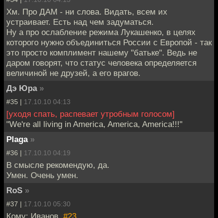
Хм. Про ДАМ - ни слова. Видать, всем их
устраивает. Есть над чем задуматься.
Ну а про ослабление режима Лукашенко, в целях
которого нужно объединиться России с Европой - так
это просто комплимент нашему "батьке". Ведь не
даром говорят, что статус человека определяется
величиной не друзей, а его врагов.
Дэ Юра
»
#35 |
17.10.10 04:13
[уходя спать, распевает утробным голосом]
"We're all living in America, America, America!!!"
Plaga
»
#36 |
17.10.10 04:19
В смысле рекомендую, да.
Умен. Очень умен.
RoS
»
#37 |
17.10.10 05:30
Кому: Иванов,
#23