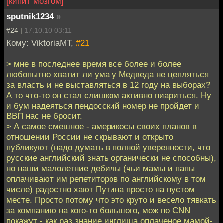
[кипит мозгом]
sputnik1234
»
#24 |
17.10.10 03:11
Кому: ViktoriaMT,
#21
> мне в последнее время все более и более
любопытно хватит ли ума у Медведа не цепляться
за власть и не выставляться в 12 году на выборах?
А то что-то он стал слишком активно пиариться. Ну
и бум надеяться пендосский номер не пройдет и
ВВП нас не бросит.
> А самое смешное - америкосы своих планов в
отношении России не скрывают и открыто
публикуют (надо думать в полной уверенности, что
русские английский знать органически не способны),
но наши малолетние дебилы (чьи мамы и папы
оплачивают им репетиторов по английскому в том
числе) радостно хают Путина просто на пустом
месте. Просто потому что это круто и весело тявкать
за компанию на кого-то большого, мож по CNN
покажут - как раз знание инглиша оплаченое мамой-