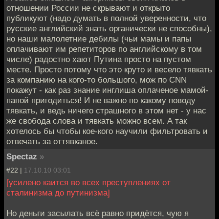
отношении России не скрывают и открыто
публикуют (надо думать в полной уверенности, что
русские английский знать органически не способны),
но наши малолетние дебилы (чьи мамы и папы
оплачивают им репетиторов по английскому в том
числе) радостно хают Путина просто на пустом
месте. Просто потому что это круто и весело тявкать
за компанию на кого-то большого, мож по CNN
покажут - как раз знание инглиша оплаченое мамой-
папой пригодиться! И не важно по какому поводу
тявкать, и ведь ничего страшного в этом нет - у нас
же свобода слова и тявкать можно всем. А так
хотелось бы чтобы кое-кого научили фильтровать и
отвечать за оттявканое.
Spectaz
»
#22 |
17.10.10 03:01
[усилено каится во всех преступлениях от
сталинизма до путинизма]
Но деньги засылать всё равно придётся, чую я