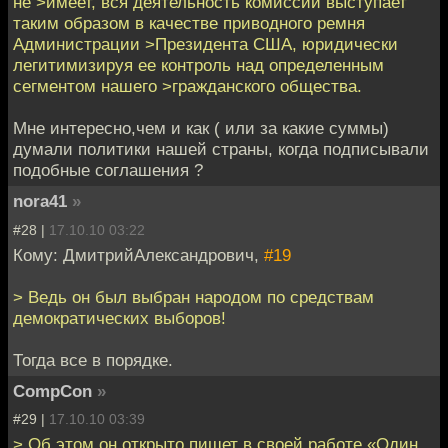
не >имеет, вся деятельность комиссии выступает
таким образом в качестве приводного ремня
Администрации >Президента США, юридически
легитимизируя ее контроль над определенным
сегментом нашего >гражданского общества.
Мне интересно,чем и как ( или за какие суммы)
думали политики нашей страны, когда подписывали
подобные соглашения ?
nora41
»
#28 |
17.10.10 03:22
Кому: ДмитрийАлександрович,
#19
> Ведь он был выбран народом по средствам
демократических выборов!
Тогда все в порядке.
CompCon
»
#29 |
17.10.10 03:39
> Об этом он открыто пишет в своей работе «Один