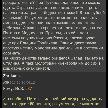
просрать мозги? При Путине, сдано все что можно
сдать. Страна опускается все ниже и ниже. Треть
населения за гранью бедности, (ниже 5-8 тыс рублей
на семью). Разумеется это не может не радовать
амеров, для чего они подыгрывают малолетним
дебилам. Играют в хорошего и плохого следователя
Путина и Медведева. При том, что оба, часть
системы по уничтожению России, сложившуюся
еще при Ельцине/Горбачева. Однако даже такую
простую истину малолетние дебилы не в состоянии
осознать.
На какого действительно обиделся Запад, так это на
Сталина. А пакт Молотова-Рибентропа им до сих в
кошмарных снах снится.
Zarikus
»
#39 |
17.10.10 06:12
Кому: RoS,
#37
> а вообще, Путин - сильнейший лидер государства
за последние 60 лет, что, разумеется, не может не