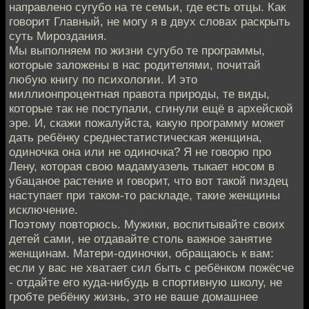
направлено сугубо на те семьи, где есть отцы. Как
говорит Главный, не могу я в двух словах раскрыть
суть Мироздания.
Мы выполняем по жизни сугубо те программы,
которые заложены в нас родителями, почитай
любую книгу по психологии. И это
миллионпроцентная правота природы, те виды,
которые так не поступали, сгинули ещё в архейской
эре. И, скажи пожалуйста, какую программу может
дать ребёнку среднестатистическая женщина,
одиночка она или не одиночка? Я не говорю про
Лену, которая свою мадамуазель тыкает носом в
убацаное растение и говорит, что вот такой пиздец
наступает при таком-то раскладе, такие женщины
исключение.
Поэтому повторюсь. Мужики, воспитывайте своих
детей сами, не отдавайте столь важное занятие
женщинам. Матери-одиночки, обращаюсь к вам:
если у вас не хватает сил быть с ребёнком пожёсче
- отдайте его куда-нибудь в спортивную школу, не
гробте ребёнку жизнь, это не ваше домашнее