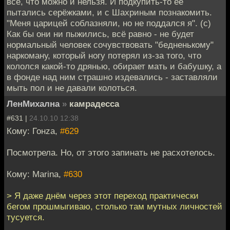
всё, что можно и нельзя. И подкупить-то её
пытались серёжками, и с Шахриным познакомить.
"Меня царицей соблазняли, но не поддался я". (с)
Как бы они ни пыжились, всё равно - не будет
нормальный человек сочувствовать "бедненькому"
наркоману, который ногу потерял из-за того, что
кололся какой-то дрянью, обирает мать и бабушку, а
в фонде над ним страшно издевались - заставляли
мыть пол и не давали колоться.
ЛенМихална
»
камрадесса
#631 |
24.10.10 12:38
Кому: Гонzа,
#629
Посмотрела. Но, от этого запинать не расхотелось.
Кому: Marina,
#630
> Я даже днём через этот переход практически
бегом прошмыгиваю, столько там мутных личностей
тусуется.