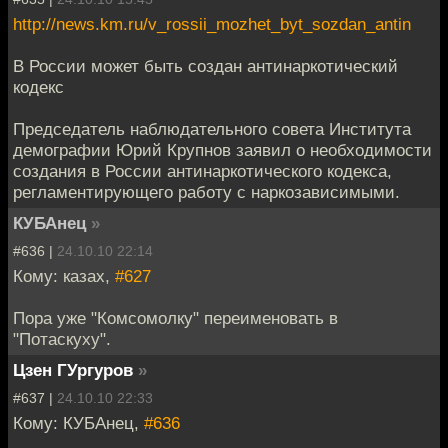
http://news.km.ru/v_rossii_mozhet_byt_sozdan_antin
В России может быть создан антинаркотический
кодекс
Председатель наблюдательного совета Института
демографии Юрий Крупнов заявил о необходимости
создания в России антинаркотического кодекса,
регламентирующего работу с наркозависимыми.
КУБАнец
»
#636 |
24.10.10 22:14
Кому: казах,
#627
Пора уже "Комсомолку" переименовать в
"Потаскуху".
Цзен ГУргуров
»
#637 |
24.10.10 22:33
Кому: КУБАнец,
#636