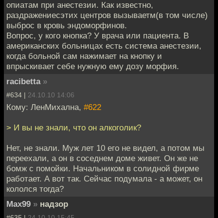
опиатам при анестезии. Как известно,
раздражениесэтих центров вызываетм(в том числе)
выброс в кровь эндоморфинов.
Вопрос, у кого кнопка? У врача или пациента. В
американских больницах есть система анестезии,
когда больной сам нажимает на кнопку и
впрыскивает себе нужную ему дозу морфия.
racibetta
»
#634 |
24.10.10 14:06
Кому: ЛенМихална,
#622
> И вы не знали, что он алкоголик?
Нет, не знали. Муж лет 10 его не видел, а потом мы
переехали, а он в соседнем доме живет. Он же не
бомж с помойки. Начальником в солидной фирме
работает. А вот так. Сейчас подумала - а может, он
кололся тогда?
Max99
»
надзор
#635 |
24.10.10 15:45