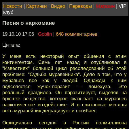
Новости
|
Картинки
|
Видео
|
Переводы
|
Магазин
|
VIP
клуб
Песня о наркомане
19.10.10 17:06
|
Goblin
|
648 комментариев
Цитата:
У меня есть некоторый опыт общения с этим
контингентом. Семь лет назад я опубликовал в
"Известиях" большой цикл расследований об этой
проблеме: "Судьба муравейника". Дело в том, что у
муравьев все как у людей. Однажды к ним
подселяется жучок-паразит — ломехуза. Это
реальный драгдилер. Он паразитирует, выделяя на
брюшке вещество, которое оказывает на муравьев
наркотическое воздействие. И в считанные месяцы
весь муравейник деградирует и погибает.
Официально сегодня в России полмиллиона
наркоманов, но это те, кто добровольно встал на учет.