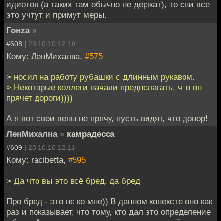
идиотов (а таких там обычно не держат), то они все
это учтут и примут меры.
Гонzа
»
#608 |
23.10.10 12:10
Кому: ЛенМихална,
#575
> носил на работу рубашки с длинным рукавом.
> Некоторые коллеги начали предполагать, что он
прячет дороги))))
А я вот свои вены не прячу, пусть видят, что донор!
ЛенМихална
»
камрадесса
#609 |
23.10.10 12:11
Кому: racibetta,
#595
> Да что вы это всё бред, да бред
Про бред - это не ко мне)) В данном конексте оно как
раз и показывает, что тому, кто дал это определение