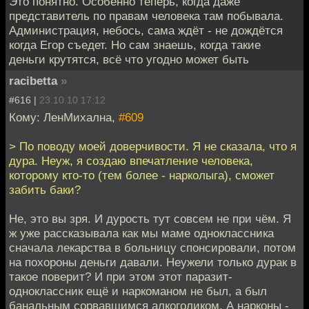
Это понятно. Особенно теперь, когда даже
представитель по правам человека там побывала.
Администрация, небось, сама ждёт - не дождётся
когда Егор съедет. Но сам знаешь, когда такие
деньги крутятся, всё что угодно может быть
racibetta
»
#616 |
23.10.10 17:12
Кому: ЛенМихална,
#609
> По поводу моей доверчивости. Я не сказала, что я
дура. Неуж, я создаю впечатление человека,
которому кто-то (тем более - нарколыга), сможет
забить баки?
Не, это вы зря. И дурость тут совсем не при чём. Я
ж уже рассказывала как мы маме одноклассника
сначала лекарства в больницу спонсировали, потом
на похороны деньги давали. Неужели только дурак в
такое поверит? И при этом этот паразит-
одноклассник ещё и наркоманом не был, а был
банальным сорвавшимся алкоголиком. А нарконы -