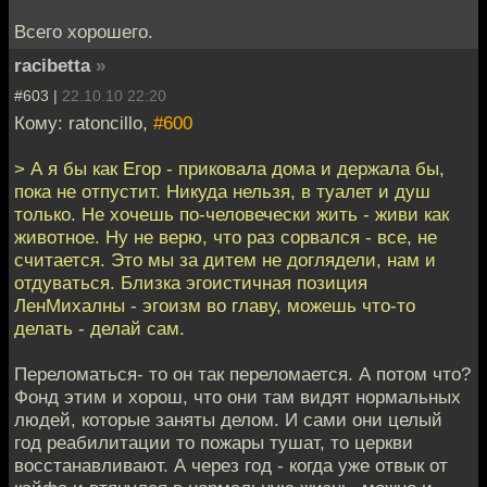
Всего хорошего.
racibetta
»
#603 |
22.10.10 22:20
Кому: ratoncillo,
#600
> А я бы как Егор - приковала дома и держала бы,
пока не отпустит. Никуда нельзя, в туалет и душ
только. Не хочешь по-человечески жить - живи как
животное. Ну не верю, что раз сорвался - все, не
считается. Это мы за дитем не доглядели, нам и
отдуваться. Близка эгоистичная позиция
ЛенМихалны - эгоизм во главу, можешь что-то
делать - делай сам.
Переломаться- то он так переломается. А потом что?
Фонд этим и хорош, что они там видят нормальных
людей, которые заняты делом. И сами они целый
год реабилитации то пожары тушат, то церкви
восстанавливают. А через год - когда уже отвык от