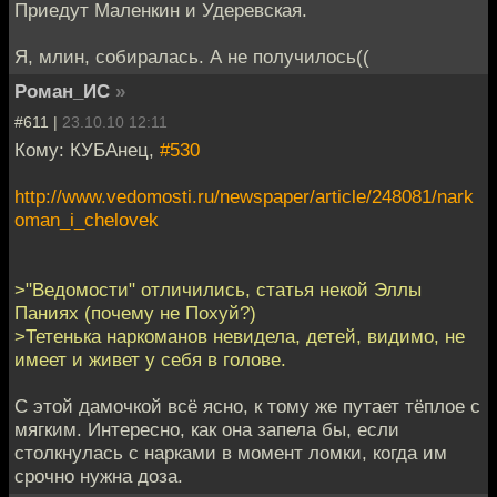
Приедут Маленкин и Удеревская.
Я, млин, собиралась. А не получилось((
Роман_ИС
»
#611 |
23.10.10 12:11
Кому: КУБАнец,
#530
http://www.vedomosti.ru/newspaper/article/248081/nark
oman_i_chelovek
>"Ведомости" отличились, статья некой Эллы
Паниях (почему не Похуй?)
>Тетенька наркоманов невидела, детей, видимо, не
имеет и живет у себя в голове.
С этой дамочкой всё ясно, к тому же путает тёплое с
мягким. Интересно, как она запела бы, если
столкнулась с нарками в момент ломки, когда им
срочно нужна доза.