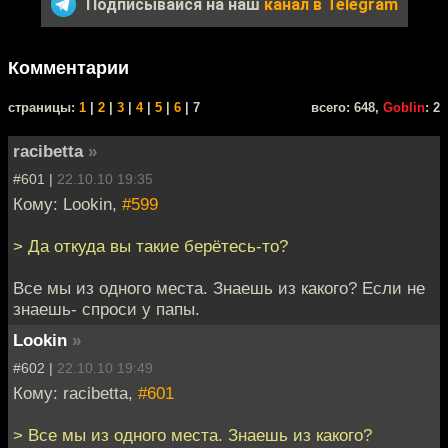
Подписывайся на наш
канал в Telegram
Комментарии
cтраницы:
1
|
2
|
3
|
4
|
5
|
6
| 7
всего: 648,
Goblin
: 2
racibetta
»
#601 |
22.10.10 19:35
Кому: Lookin,
#599
> Да откуда вы такие берётесь-то?
Все мы из одного места. Знаешь из какого? Если не
знаешь- спроси у папы.
Lookin
»
#602 |
22.10.10 19:49
Кому: racibetta,
#601
> Все мы из одного места. Знаешь из какого?