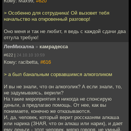
Кому: Max99,
#620
> Особенно для сотрудника! Ой вызовет тебя
начальство на откровенный разговор!
Оно меня и так не любит, я ведь с каждой сдачи два
отгула требую!
ЛенМихална
»
камрадесса
#622 |
24.10.10 10:59
Кому: racibetta,
#616
> а был банальным сорвавшимся алкоголиком
И вы не знали, что он алкоголик? А если знали, то,
не задумываясь, верили?
На такие мероприятия я никогда не спонсирую
деньги, а предлагаю помощь. От нее, как вы
понимаете, конечно же отказываются.
И, да, человек, который верит россказням алкаша
или нарика (ЗНАЯ, что он алкаш или нарик), и дает
ему деньги - этот человек, мягко говоря, не умный.