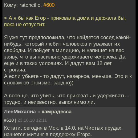
Кому: ratoncillo,
#600
> А я бы как Егор - приковала дома и держала бы,
пока не отпустит.
Я уже тут предположила, что найдется сосед какой-
нибудь, который любит человеков и уважает их
свободы. И пойдет в милицию, и напишет на вас
заяву, что вы насильно удерживаете человека. Да
еще и в таких условиях. И дадут вам 12 лет
строгача.
А если убьете - то дадут, наверное, меньше. Это и к
словам об эгоизме, заодно))
А вообще, что убить, что приковать и удерживать -
трудно, и неизвестно, выполнимо ли.
ЛенМихална
»
камрадесса
#610 |
23.10.10 12:11
Кстати, сегодня в Мск, в 14.0, на Чистых прудах
начнется митинг в поддержку Егора.