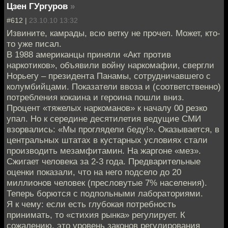
Цзен ГУргуров
»
#612 |
23.10.10 13:32
Извините, камрады, всю ветку не прочел. Может, кто-
то уже писал.
В 1988 американцы приняли «Акт против
наркотиков», объявили войну наркомафии, свергли
Норьегу – президента Панамы, сотрудничавшего с
колумбийцами. Показатели ввоза и (соответственно)
потребления кокаина и героина пошли вниз.
Процент «тяжелых наркоманов» к началу 00 резко
упал. Но к середине десятилетия ведущие СМИ
взорвались: «Мы проглядели беду!». Оказывается, в
центральных штатах в кустарных условиях стали
производить мезамфитамин. На жаргоне «мез».
Сжигает человека за 2-3 года. Предварительные
оценки показали, что на него подсело до 20
миллионов человек (пресловутые 7% населения).
Теперь борются с подпольными лабораториями.
Я к чему: если есть глубокая потребность
принимать, то «стихия рынка» регулирует. К
сожалению, это уровень законов регулирования