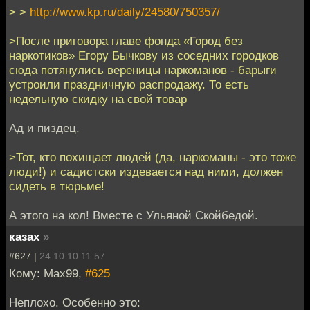
> >
http://www.kp.ru/daily/24580/750357/
>После приговора главе фонда «Город без
наркотиков» Егору Бычкову из соседних городков
сюда потянулись вереницы наркоманов - барыги
устроили праздничную распродажу. То есть
недельную скидку на свой товар
Ад и пиздец.
>Тот, кто похищает людей (да, наркоманы - это тоже
люди!) и садистски издевается над ними, должен
сидеть в тюрьме!
А этого на кол! Вместе с Ульяной Скойбедой.
казах
»
#627 |
24.10.10 11:57
Кому: Max99,
#625
Неплохо. Особенно это: