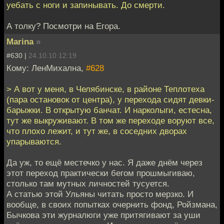
уебать с ноги и запинывать. До смерти.
А толку? Посмотри на Егора.
Marina
»
#630 |
24.10.10 12:19
Кому: ЛенМихална,
#628
> А вот у меня, в Челябинске, в районе Теплотеха
(пара остановок от центра), у перехода сидят девки-
барыжки. В открытую банчат. И нарколыги, естесна,
тут же выкруживают. В том же переходе воруют все,
что плохо лежит, и тут же, в соседних дворах
упарываются.
Да уж, то ещё местечко у нас. Я даже днём через
этот переход практически бегом прошмыгиваю,
столько там мутных личностей тусуется.
А статью этой Ульяны читать просто мерзко. И
вообще, в своих попытках очернить фонд, Ройзмана,
Бычкова эти журналюги уже притягивают за уши