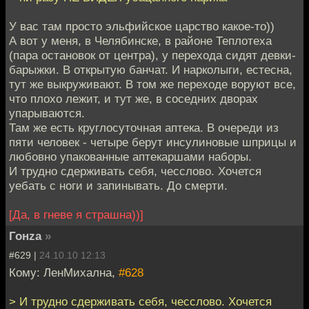
У вас там просто эльфийское царство какое-то))
А вот у меня, в Челябинске, в районе Теплотеха
(пара остановок от центра), у перехода сидят девки-
барыжки. В открытую банчат. И нарколыги, естесна,
тут же выкруживают. В том же переходе воруют все,
что плохо лежит, и тут же, в соседних дворах
упарываются.
Там же есть круглосуточная аптека. В очереди из
пяти человек - четыре берут инсулиновые шприцы и
любовно упакованные аптекаршами наборы.
И трудно сдерживать себя, чесслово. Хочется
уебать с ноги и запинывать. До смерти.
[Да, в гневе я страшна))]
Гонzа
»
#629 |
24.10.10 12:13
Кому: ЛенМихална,
#628
> И трудно сдерживать себя, чесслово. Хочется