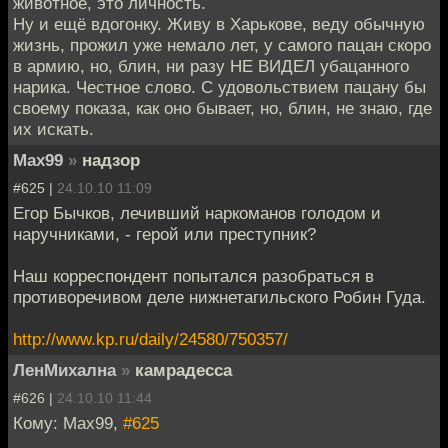
животное, это личность.
Ну и ещё вдогонку. Живу в Харькове, веду обычную
жизнь, прожил уже немало лет, у самого пацан скоро
в армию, но, блин, ни разу НЕ ВИДЕЛ убацанного
нарика. Честное слово. С удовольствием пацану бы
своему показа, как оно бывает, но, блин, не знаю, где
их искать.
Max99
»
надзор
#625 |
24.10.10 11:09
Егор Бычков, лечивший наркоманов голодом и
наручниками, - герой или преступник?
Наш корреспондент попытался разобраться в
противоречивом деле нижнетагильского Робин Гуда.
http://www.kp.ru/daily/24580/750357/
ЛенМихална
»
камрадесса
#626 |
24.10.10 11:44
Кому: Max99,
#625