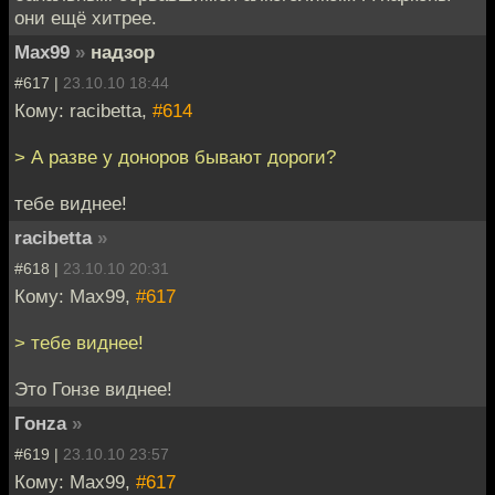
они ещё хитрее.
Max99
»
надзор
#617 |
23.10.10 18:44
Кому: racibetta,
#614
> А разве у доноров бывают дороги?
тебе виднее!
racibetta
»
#618 |
23.10.10 20:31
Кому: Max99,
#617
> тебе виднее!
Это Гонзе виднее!
Гонzа
»
#619 |
23.10.10 23:57
Кому: Max99,
#617