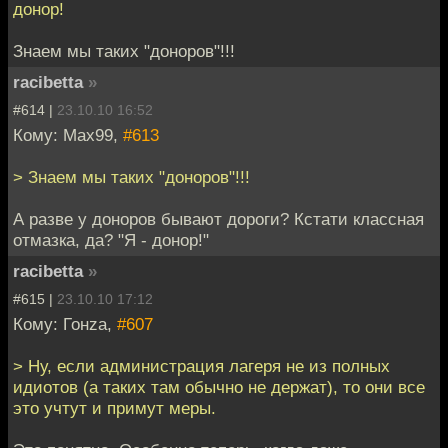
донор!
Знаем мы таких "доноров"!!!
racibetta
»
#614 |
23.10.10 16:52
Кому: Max99,
#613
> Знаем мы таких "доноров"!!!
А разве у доноров бывают дороги? Кстати классная
отмазка, да? "Я - донор!"
racibetta
»
#615 |
23.10.10 17:12
Кому: Гонzа,
#607
> Ну, если администрация лагеря не из полных
идиотов (а таких там обычно не держат), то они все
это учтут и примут меры.