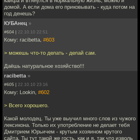
кайфа и втянулся в нормальную жизнь, можно и
домой. А если дома его приковывать - куда потом на
год денешь?
КУБАнец
»
#604 |
22.10.10 22:51
Кому: racibetta,
#603
> можешь что-то делать - делай сам.
Даёшь натуральное хозяйство!!!
racibetta
»
#605 |
22.10.10 23:16
Кому: Lookin,
#602
> Всего хорошего.
Какой молодец. Ты уже выучил много слов из чужого
лексикона. Только их употребление не делает тебя
Дмитрием Юрьичем - крутым хозяином крутого
сайта. Ты тут такой же гость, как и я, так что изволь