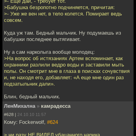
>- Еще дай, - требует тот.
>Бабушка безропотно подчиняется, причитая:
>- Уже же вен нет, в тело колется. Помирает ведь
совсем.
Куда уж там. Бедный мальчик. Ну подумаешь из
бабушки последнее вытягивает.
Ну а сам нарколыга вообще молодец:
>На вопрос об истязаниях Артем вспоминает, как
охранники разлили ведро воды и заставили мыть
полы. Он смотрит мне в глаза в поисках сочувствия
и, не находя его, добавляет: «А еще мне один раз
подзатыльник дали».
Блин, бедный мальчик.
ЛенМихална
»
камрадесса
#628 |
24.10.10 11:57
Кому: Fockerwolf,
#624
> ни разу НЕ ВИДЕЛ убацанного нарика