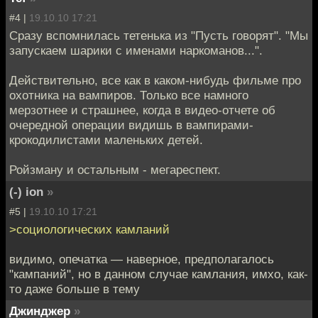
#4 |
19.10.10 17:21
Сразу вспомнилась тетенька из "Пусть говорят". "Мы
запускаем шарики с именами наркоманов...".
Действительно, все как в каком-нибудь фильме про
охотника на вампиров. Только все намного
мерзотнее и страшнее, когда в видео-отчете об
очередной операции видишь в вампирами-
крокодилистами маленьких детей.
Ройзману и остальным - мегареспект.
(-) ion
»
#5 |
19.10.10 17:21
>социологических камланий
видимо, опечатка — наверное, предполагалось
"кампаний", но в данном случае камлания, имхо, как-
то даже больше в тему
Джинджер
»