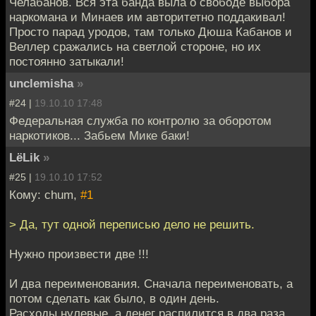
Челабанов. Вся эта банда выла о свободе выбора
наркомана и Минаев им авторитетно поддакивал!
Просто парад уродов, там только Дюша Кабанов и
Веллер сражались на светлой стороне, но их
постоянно затыкали!
unclemisha
»
#24 |
19.10.10 17:48
Федеральная служба по контролю за оборотом
наркотиков... Забьем Мике баки!
LёLik
»
#25 |
19.10.10 17:52
Кому: chum,
#1
> Да, тут одной переписью дело не решить.
Нужно произвести две !!!
И два переименования. Сначала переименовать, а
потом сделать как было, в один день.
Расходы нулевые, а денег распилится в два раза