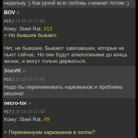
недельку :) Как рукой всю любовь снимает потом :)
BOV
»
#15 |
19.10.10 17:38
Кому: Steel Rat,
#13
> Но бывшие бывают.
Нет, не бывшие. Бывают завязавшие, которые не
пьют сейчас. Но они будут алкоголиками до конца
жизни, и могут только держаться.
StarИК
»
#16 |
19.10.10 17:38
Надо бы переименовать наркоманов и проблема
решена!
necro-tor
»
#17 |
19.10.10 17:38
Кому: Steel Rat,
#9
> Переименуем наркоманов в хиппи?