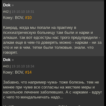
Dok
»
#42 |
19.10.10 18:31
Кому: BOV,
#10
Камрад, когда мы попали на практику в
психиатрическую больницу там были и нарки и
алкаши. так вот едсестры нас трого предупредили -
алкам еще в чем-то доверять можно - наркам - ни за
что и ни в чем. тетки были толковые. знали. что
говорят.
Dok
»
#43 |
19.10.10 18:34
Кому: BOV,
#14
Забавно, что например чума- тоже болезнь. тем не
менее при чуме все согласны на жесткие меры и
насильное лечение заболевших. А с нарками - вдруг
с чего то миндальничать надо...