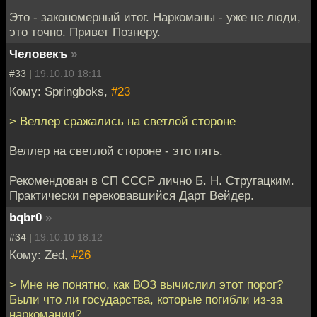
Это - закономерный итог. Наркоманы - уже не люди,
это точно. Привет Познеру.
Человекъ
»
#33 |
19.10.10 18:11
Кому: Springboks,
#23
> Веллер сражались на светлой стороне
Веллер на светлой стороне - это пять.
Рекомендован в СП СССР лично Б. Н. Стругацким.
Практически перековавшийся Дарт Вейдер.
bqbr0
»
#34 |
19.10.10 18:12
Кому: Zed,
#26
> Мне не понятно, как ВОЗ вычислил этот порог?
Были что ли государства, которые погибли из-за
наркомании?