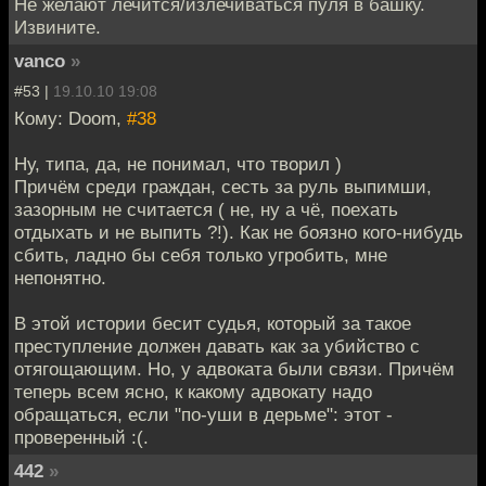
Не желают лечится/излечиваться пуля в башку.
Извините.
vanco
»
#53 |
19.10.10 19:08
Кому: Doom,
#38
Ну, типа, да, не понимал, что творил )
Причём среди граждан, сесть за руль выпимши,
зазорным не считается ( не, ну а чё, поехать
отдыхать и не выпить ?!). Как не боязно кого-нибудь
сбить, ладно бы себя только угробить, мне
непонятно.
В этой истории бесит судья, который за такое
преступление должен давать как за убийство с
отягощающим. Но, у адвоката были связи. Причём
теперь всем ясно, к какому адвокату надо
обращаться, если "по-уши в дерьме": этот -
проверенный :(.
442
»