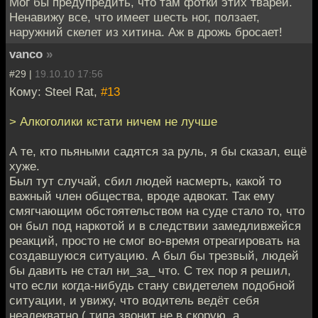
Мог бы предупредить, что там фотки этих тварей.
Ненавижу все, что имеет шесть ног, ползает,
наружний скелет из хитина. Аж в дрожь бросает!
vanco
»
#29 |
19.10.10 17:56
Кому: Steel Rat,
#13
> Алкоголики кстати ничем не лучше
А те, кто пьяными садятся за руль, я бы сказал, ещё
хуже.
Был тут случай, сбил людей насмерть, какой то
важный член общества, вроде адвокат. Так ему
смягчающим обстоятельством на суде стало то, что
он был под наркотой и в следствии замедливжейся
реакций, просто не смог во-время отреагировать на
создавшуюся ситуацию. А был бы трезвый, людей
бы давить не стал ни_за_ что. С тех пор я решил,
что если когда-нибудь стану свидетелем подобной
ситуации, и увижу, что водитель ведёт себя
неадекватно ( типа звонит не в скорую, а