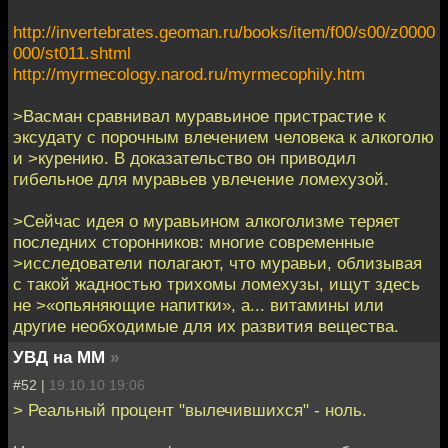
http://invertebrates.geoman.ru/books/item/f00/s00/z0000
000/st011.shtml
http://myrmecology.narod.ru/myrmecophily.htm
>Васман сравнивал муравьиное пристрастие к
эксудату с порочным влечением человека к алкоголю
и >курению. В доказательство он приводил
гибельное для муравьев увлечение ломехузой.
>Сейчас идея о муравьином алкоголизме теряет
последних сторонников: многие современные
>исследователи полагают, что муравьи, облизывая
с такой жадностью трихомы ломехузы, ищут здесь
не >«опьяняющие напитки», а... витамины или
другие необходимые для их развития вещества.
УВД на ММ
»
#52 |
19.10.10 19:06
> Реальный процент "вылечившихся" - ноль.