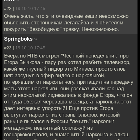
#22 |
19.10.10 17:45
Очень жаль, что эти очевидные вещи невозможно
обьяснить сторонникам легалайза и любителям
покурить "безобидную" травку. Не-воз-мож-но.
Springboks
»
#23 |
19.10.10 17:45
Вчера по НТВ смотрел "Честный понедельник" про
Егора Бычкова - пару раз хотел разбить телевизор,
какой же гнусный пидор это Минаев, просто слов
нет: засунул в эфир видео с нарколыгой,
потерявшим от наркоты ногу, притащил на передачу
мать этого нарколыги, они рассказывали как над
этим нарколыгой издевались в фонде Егора, что он
от туда сбежал через два месяца, а нарколыга этот
даёт интервью упоротый! Еще против Егора
выступал нарколог из страны эльфов, который
раньше пытался в России "лечить" нарколыг
метадоном, невнятный соплежуй из
госнаркоконтроля, и знаменитый наркоыга и алкаш