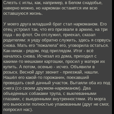
Слезть с иглы, как, например, в Белом снадобье,
наверно можно, но наркоман останется им всю
оставшуюся жизнь.
У моего друга младший брат стал наркоманом. Его
отец устроил так, что его призвали в армию, на три
года - во флот. Он отслужил, приехал, сказал
родителям: я уеду обратно служить, здесь я сорвусь
снова. Мать его "пожалела" его, уговорила остаться.
Как-никак - рядом, под приглядом. Итог - всё
началось снова. Исчезал из дома, приходил с
какими-то мешками картошки, просил у матери их
купить. А потом, осенью - исчез. Объявили в
розыск. Весной друг звонит - приезжай, нашли.
Нашёл его какой-то горожанин, поехавший
проведать свой дачный участок. Вытаяли оба из под
снега (со своим дружком-наркоманом). Два
объеденных собаками трупа, с выклеванными
глазами, с выеденными внутренностями. Из морга
его выносили полностью упакованным (друг не смог,
попросил нас).