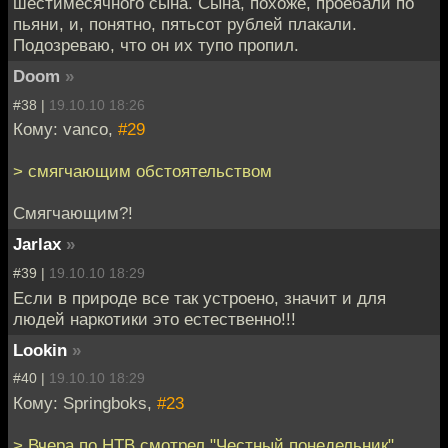
шестимесячного сына. Сына, похоже, проебали по
пьяни, и, понятно, пятьсот рублей плакали.
Подозреваю, что он их тупо пропил.
Doom
»
#38 |
19.10.10 18:26
Кому: vanco,
#29
> смягчающим обстоятельством
Смягчающим?!
Jarlax
»
#39 |
19.10.10 18:29
Если в природе все так устроено, значит и для
людей наркотики это естественно!!!
Lookin
»
#40 |
19.10.10 18:29
Кому: Springboks,
#23
> Вчера по НТВ смотрел "Честный понедельник"