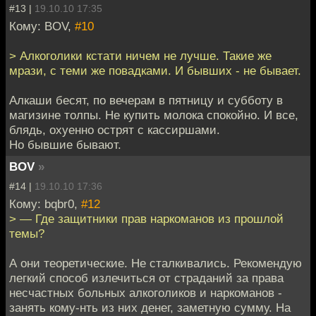
#13 |
19.10.10 17:35
Кому: BOV,
#10
> Алкоголики кстати ничем не лучше. Такие же
мрази, с теми же повадками. И бывших - не бывает.
Алкаши бесят, по вечерам в пятницу и субботу в
магизине толпы. Не купить молока спокойно. И все,
блядь, охуенно острят с кассиршами.
Но бывшие бывают.
BOV
»
#14 |
19.10.10 17:36
Кому: bqbr0,
#12
> — Где защитники прав наркоманов из прошлой
темы?
А они теоретические. Не сталкивались. Рекомендую
легкий способ излечиться от страданий за права
несчастных больных алкоголиков и наркоманов -
занять кому-нть из них денег, заметную сумму. На