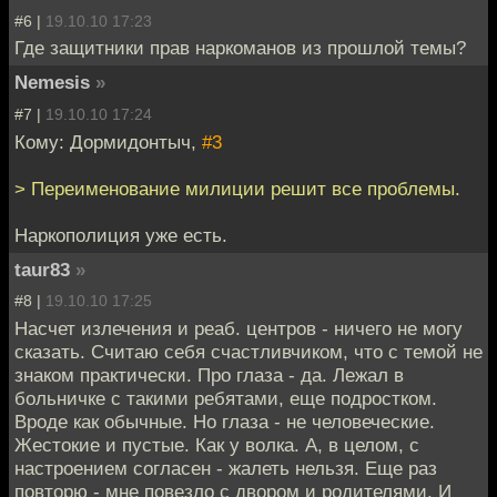
#6 |
19.10.10 17:23
Где защитники прав наркоманов из прошлой темы?
Nemesis
»
#7 |
19.10.10 17:24
Кому: Дормидонтыч,
#3
> Переименование милиции решит все проблемы.
Наркополиция уже есть.
taur83
»
#8 |
19.10.10 17:25
Насчет излечения и реаб. центров - ничего не могу
сказать. Считаю себя счастливчиком, что с темой не
знаком практически. Про глаза - да. Лежал в
больничке с такими ребятами, еще подростком.
Вроде как обычные. Но глаза - не человеческие.
Жестокие и пустые. Как у волка. А, в целом, с
настроением согласен - жалеть нельзя. Еще раз
повторю - мне повезло с двором и родителями. И