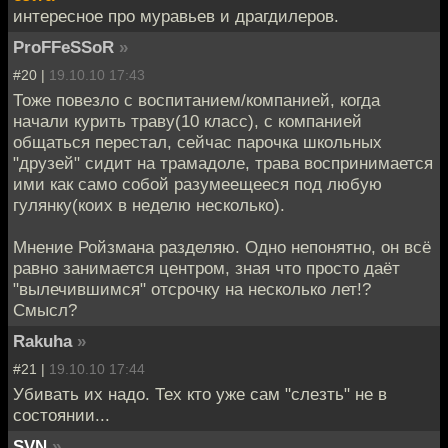
интересное про муравьев и драгдилеров.
ProFFeSSoR
»
#20 |
19.10.10 17:43
Тоже повезло с воспитанием/компанией, когда
начали курить траву(10 класс), с компанией
общаться перестал, сейчас парочка школьных
"друзей" сидит на трамадоле, трава воспринимается
ими как само собой разумеещееся под любую
гулянку(коих в неделю несколько).
Мнение Ройзмана разделяю. Одно непонятно, он всё
равно занимается центром, зная что просто даёт
"вылечившимся" отсрочку на несколько лет!?
Смысл?
Rakuha
»
#21 |
19.10.10 17:44
Убивать их надо. Тех кто уже сам "слезть" не в
состоянии...
SVN
»