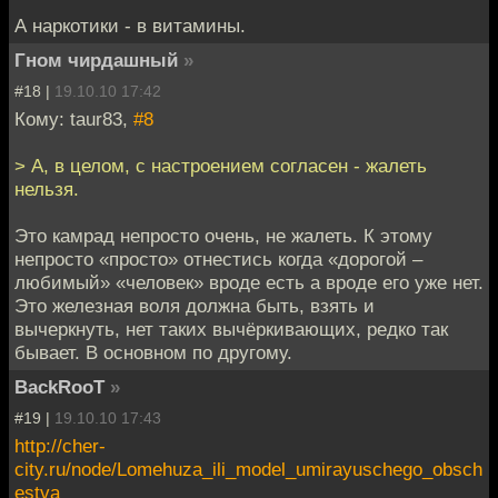
А наркотики - в витамины.
Гном чирдашный
»
#18 |
19.10.10 17:42
Кому: taur83,
#8
> А, в целом, с настроением согласен - жалеть
нельзя.
Это камрад непросто очень, не жалеть. К этому
непросто «просто» отнестись когда «дорогой –
любимый» «человек» вроде есть а вроде его уже нет.
Это железная воля должна быть, взять и
вычеркнуть, нет таких вычёркивающих, редко так
бывает. В основном по другому.
BackRooT
»
#19 |
19.10.10 17:43
http://cher-
city.ru/node/Lomehuza_ili_model_umirayuschego_obsch
estva