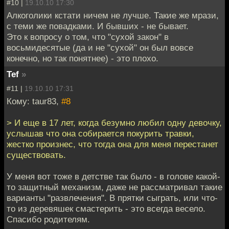
#10 |
19.10.10 17:30
Алкоголики кстати ничем не лучше. Такие же мрази,
с теми же повадками. И бывших - не бывает.
Это к вопросу о том, что "сухой закон" в
восьмидесятые (да и не "сухой" он был вовсе
конечно, но так понятнее) - это плохо.
Tef
»
#11 |
19.10.10 17:31
Кому: taur83,
#8
> И еще в 17 лет, когда безумно любил одну девочку,
услышав что она собирается покурить травки,
жестко произнес, что тогда она для меня перестанет
существовать.
У меня вот тоже в детстве так было - в голове какой-
то защитный механизм, даже не рассматривал такие
варианты "развлечения". В прятки сыграть, или что-
то из деревяшек смастерить - это всегда весело.
Спасибо родителям.