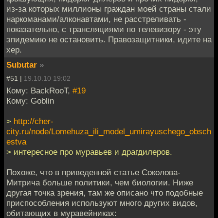
из-за которых миллионы граждан моей страны стали
наркоманами/алконавтами, не расстреливать -
показательно, с трансляциями по телевизору - эту
эпидемию не остановить. Правозащитники, идите на
хер.
Subutar
»
#51 |
19.10.10 19:02
Кому: BackRooT,
#19
Кому: Goblin
>
http://cher-
city.ru/node/Lomehuza_ili_model_umirayuschego_obsch
estva
> интересное про муравьев и драгдилеров.
Похоже, что в приведенной статье Соколова-
Митрича больше политики, чем биологии. Ниже
другая точка зрения, там же описано что подобные
приспособления используют много других видов,
обитающих в муравейниках: