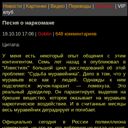
Новости
|
Картинки
|
Видео
|
Переводы
|
Магазин
|
VIP
клуб
Песня о наркомане
19.10.10 17:06
|
Goblin
|
648 комментариев
Цитата:
У меня есть некоторый опыт общения с этим
контингентом. Семь лет назад я опубликовал в
"Известиях" большой цикл расследований об этой
проблеме: "Судьба муравейника". Дело в том, что у
муравьев все как у людей. Однажды к ним
подселяется жучок-паразит — ломехуза. Это
реальный драгдилер. Он паразитирует, выделяя на
брюшке вещество, которое оказывает на муравьев
наркотическое воздействие. И в считанные месяцы
весь муравейник деградирует и погибает.
Официально сегодня в России полмиллиона
наркоманов, но это те, кто добровольно встал на учет.