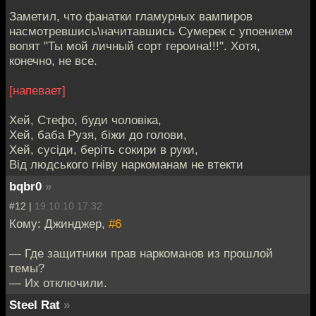
Заметил, что фанатки гламурных вампиров
насмотревшись\начитавшись Сумерек с упоением
вопят "Ты мой личный сорт героина!!!". Хотя,
конечно, не все.
[напевает]
Хей, Стефо, буди чоловіка,
Хей, баба Рузя, біжи до голови,
Хей, сусіди, беріть сокири в руки,
Від людського гніву наркоманам не втекти
bqbr0
»
#12 |
19.10.10 17:32
Кому: Джинджер,
#6
— Где защитники прав наркоманов из прошлой
темы?
— Их отключили.
Steel Rat
»