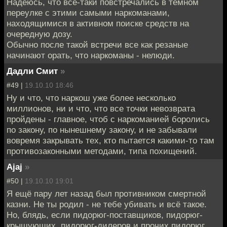
Надеюсь, что все-таки повстречались в темном
переулке с этими самыми наркоманами,
находящимися в активном поиске средств на
очередную дозу.
Обычно после такой встречи все как резаные
начинают орать, что наркоманы - нелюди.
Дадли Смит
»
#49 |
19.10.10 18:46
Ну и что, что наркош уже более несколько
миллионов, ни и что, что все точки невозврата
пройдены - главное, чтоб с наркоманией боролись
по закону, по нынешнему закону, и не забывали
вовремя закрывать тех, кто пытается какими-то там
противозаконными методами, типа похищений.
Ajaj
»
#50 |
19.10.10 19:01
Я ещё пару лет назад был противником смертной
казни. Не ты родил - не тебе убивать и всё такое.
Но, блядь, если пидорюг-поставщиков, пидорюг-
крышующих, пидорюг-дилеров и прочих пидорюг,