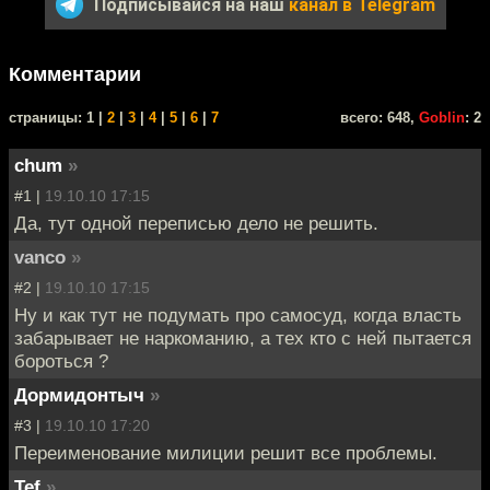
Подписывайся на наш
канал в Telegram
Комментарии
cтраницы: 1 |
2
|
3
|
4
|
5
|
6
|
7
всего: 648,
Goblin
: 2
chum
»
#1 |
19.10.10 17:15
Да, тут одной переписью дело не решить.
vanco
»
#2 |
19.10.10 17:15
Ну и как тут не подумать про самосуд, когда власть
забарывает не наркоманию, а тех кто с ней пытается
бороться ?
Дормидонтыч
»
#3 |
19.10.10 17:20
Переименование милиции решит все проблемы.
Tef
»