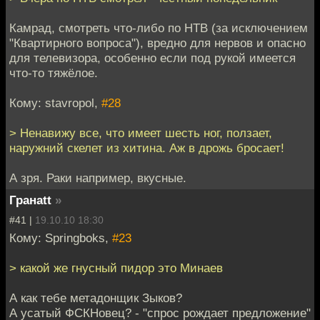
Камрад, смотреть что-либо по НТВ (за исключением
"Квартирного вопроса"), вредно для нервов и опасно
для телевизора, особенно если под рукой имеется
что-то тяжёлое.
Кому: stavropol,
#28
> Ненавижу все, что имеет шесть ног, ползает,
наружний скелет из хитина. Аж в дрожь бросает!
А зря. Раки например, вкусные.
Гранаtt
»
#41 |
19.10.10 18:30
Кому: Springboks,
#23
> какой же гнусный пидор это Минаев
А как тебе метадонщик Зыков?
А усатый ФСКНовец? - "спрос рождает предложение"