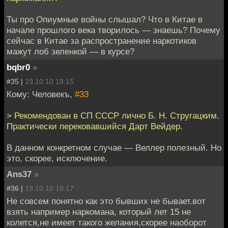
Ты про Опиумные войны слышал? Что в Китае в
начале прошлого века творилось — знаешь? Почему
сейчас в Китае за распространение наркотиков
мажут лоб зеленкой — в курсе?
bqbr0
»
#35 |
19.10.10 18:15
Кому: Человекъ,
#33
> Рекомендован в СП СССР лично Б. Н. Стругацким.
Практически перековавшийся Дарт Вейдер.
В данном конкретном случае — Веллер полезный. Но
это, скорее, исключение.
Ans37
»
#36 |
19.10.10 18:17
Не совсем понятно как это бывших не бывает.вот
взять например наркомана, который лет 15 не
колется,не имеет такого желания,скорее наоборот