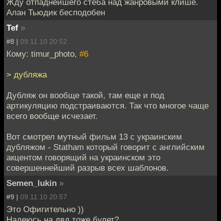
Жду отпаднейшего стёба над жанровыми клише.
Алан Тьюдик бесподобен
Tef
»
#8 |
09.11.10 20:52
Кому: timur_photo,
#6
> дубляжа
Дубляж он вообще такой, там еще и под
артикуляцию подстраиваются. Так что многое чаще
всего вообще исчезает.
Вот смотрел мутный фильм 13 с украинским
дубляжом - Statham который говорит с английским
акцентом говорящий на украинском это
совершеннейший разрыв всех шаблонов.
Semen_lukin
»
#9 |
09.11.10 20:57
Это Офигительно ))
Надеюсь на двд тоже будет?