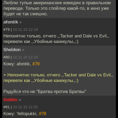
Люблю тупые американские комедии в правильном
переводе. Только это спойлер какой-то, в кино уже
будет не так смешно.
afontik
»
#79 |
10.11.10 12:18
Непонятно только, отчего ,,Tacker and Dale vs Evil,,
перевели как ,,Убойные каникулы,,:)
Sheldon
»
#80 |
10.11.10 12:24
Кому: afontik,
#79
> Непонятно только, отчего ,,Tacker and Dale vs Evil,,
перевели как ,,Убойные каникулы,,:)
Радуйся что не "Братва против Братвы"
Goblin
»
#81 |
10.11.10 12:25
Кому: Yellopukki,
#78