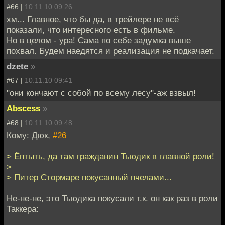
#66 |
10.11.10 09:26
хм... Главное, что бы да, в трейлере не всё
показали, что интересного есть в фильме.
Но в целом - ура! Сама по себе задумка выше
похвал. Будем наедятся и реализация не подкачает.
dzete
»
#67 |
10.11.10 09:41
"они кончают с собой по всему лесу"-аж взвыл!
Abscess
»
#68 |
10.11.10 09:48
Кому: Дюк,
#26
> Ёптыть, да там гражданин Тьюдик в главной роли!
>
> Питер Стормаре покусанный пчелами...
Не-не-не, это Тьюдика покусали т.к. он как раз в роли
Таккера: