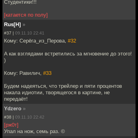
Студентики!!!
[катается по полу]
Rus[H]
»
#37 |
09.11.10 22:41
Кому: Серёга_из_Перова,
#32
А как взглядами встретились за мгновение до этого!
)
Кому: Равилич,
#33
Будем надеяться, что трейлер и пяти процентов
накала идиотии, творящегося в картине, не
передаёт!
Ydzero
»
#38 |
09.11.10 22:42
[рж0т]
Упал на нож, семь раз. ©