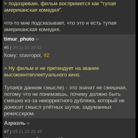
> подозреваю, фильм воспримется как "тупая
американская комедия".
что-то мне подсказывает, что это и есть тупая
американская комедия.
timur_photo
»
#6 |
09.11.10 20:42
Кому: stavropol,
#2
> Ну фильм и не претендует на звание
высокоинтеллектуального кино.
Тупая(в данном смысле) - это значит не смешная,
потому что не понимаешь, почему должно быть
смешно из-за некорректного дубляжа, который не
доносит смысл улётных шуток, задуманных
режиссером.
Азраэль
»
#7 |
09.11.10 20:48