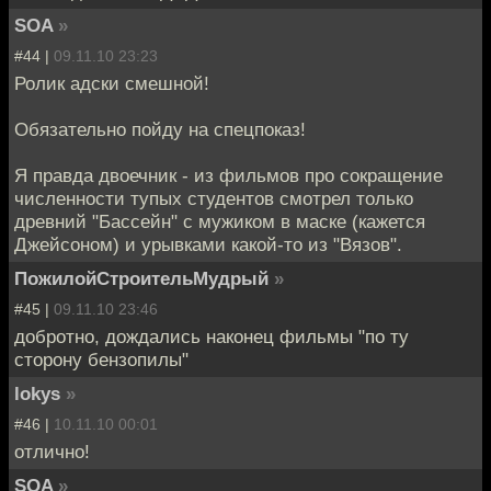
SOA
»
#44 |
09.11.10 23:23
Ролик адски смешной!
Обязательно пойду на спецпоказ!
Я правда двоечник - из фильмов про сокращение
численности тупых студентов смотрел только
древний "Бассейн" с мужиком в маске (кажется
Джейсоном) и урывками какой-то из "Вязов".
ПожилойСтроительМудрый
»
#45 |
09.11.10 23:46
добротно, дождались наконец фильмы "по ту
сторону бензопилы"
lokys
»
#46 |
10.11.10 00:01
отлично!
SOA
»