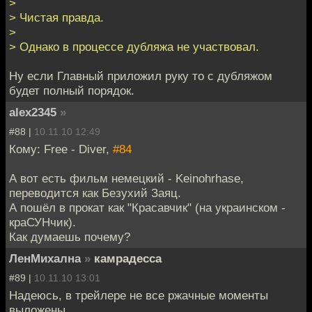
>
> Чистая правда.
>
> Однако в процессе дубляжа не участвовал.
Ну если Главный приложил руку то с дубляжом
будет полный порядок.
alex2345
»
#88 |
10.11.10 12:49
Кому: Free - Diver,
#84
А вот есть фильм немецкий - Keinohrhase,
переводится как Безухий Заяц.
А пошёл в прокат как "Красавчик" (на украинском -
краСУНчик).
Как думаешь почему?
ЛенМихална
»
камрадесса
#89 |
10.11.10 13:01
Надеюсь, в трейлере не все ржачные моменты
выложены.