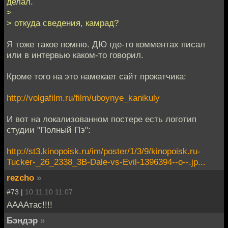
делал.
>
> откуда сведения, камрад?
Я тоже такое помню. ДЮ где-то комментах писал
или в интервью каком-то говорил.
Кроме того на это намекает сайт прокатчика:
http://volgafilm.ru/film/uboynye_kanikuly
И вот на локализованном постере есть логотип
студии "Полный Пэ":
http://st3.kinopoisk.ru/im/poster/1/3/9/kinopoisk.ru-
Tucker-_26_2338_3B-Dale-vs-Evil-1396394--o--.jp...
rezcho
»
#73 |
10.11.10 11:07
ААААтас!!!!
Бэндэр
»