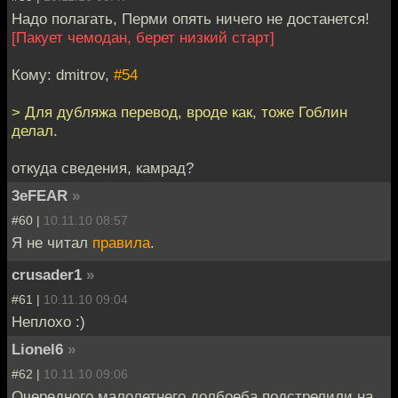
Надо полагать, Перми опять ничего не достанется!
[Пакует чемодан, берет низкий старт]
Кому: dmitrov,
#54
> Для дубляжа перевод, вроде как, тоже Гоблин
делал.
откуда сведения, камрад?
3eFEAR
»
#60 |
10.11.10 08:57
Я не читал
правила
.
crusader1
»
#61 |
10.11.10 09:04
Неплохо :)
Lionel6
»
#62 |
10.11.10 09:06
Очередного малолетнего долбоеба подстрелили на