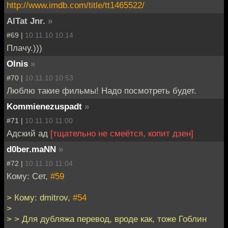
http://www.imdb.com/title/tt1465522/
AlTat Jnr.
»
#69 |
10.11.10 10:14
Плачу.)))
Olnis
»
#70 |
10.11.10 10:53
Люблю такие фильмы! Надо посмотреть будет.
Kommienezuspadt
»
#71 |
10.11.10 11:00
Адский ад
[тщательно не смеётся, копит дзен]
d0ber.maNN
»
#72 |
10.11.10 11:04
Кому: Сет,
#59
> Кому: dmitrov,
#54
>
> > Для дубляжа перевод, вроде как, тоже Гоблин