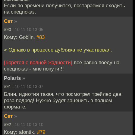
Если по времени получится, постараемся сходить
на спецпоказ.
Сет
»
#90 |
10.11.10 13:05
Кому: Goblin,
#83
> Однако в процессе дубляжа не участвовал.
[борется с волной жадности]
все равно поеду на
спецпоказ - мне попути!!!
Polaris
»
#91 |
10.11.10 13:07
Блин, идиотия такая, что посмотрел трейлер два
раза подряд! Нужно будет заценить в полном
формате.
Сет
»
#92 |
10.11.10 13:10
Кому: afontik,
#79