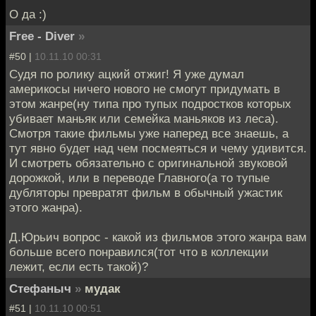
О да :)
Free - Diver
»
#50 |
10.11.10 00:31
Судя по ролику ацкий отжиг! Я уже думал
америкосы ничего нового не смогут придумать в
этом жанре(ну типа про тупых подростков которых
убивает маньяк или семейка маньяков из леса).
Смотря такие фильмы уже наперед все знаешь, а
тут явно будет над чем посмеяться и чему удивится.
И смотреть обязательно с оригинальной звуковой
дорожкой, или в переводе Главного(а то тупые
дубляторы превратят фильм в обычный ужастик
этого жанра).
Д.Юрьич вопрос - какой из фильмов этого жанра вам
больше всего понравился(тот что в коллекции
лежит, если есть такой)?
Стефаныч
»
мудак
#51 |
10.11.10 00:51