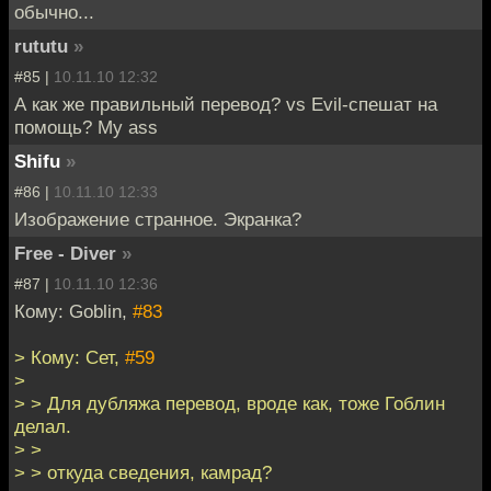
обычно...
rututu
»
#85 |
10.11.10 12:32
А как же правильный перевод? vs Evil-спешат на
помощь? My ass
Shifu
»
#86 |
10.11.10 12:33
Изображение странное. Экранка?
Free - Diver
»
#87 |
10.11.10 12:36
Кому: Goblin,
#83
> Кому: Сет,
#59
>
> > Для дубляжа перевод, вроде как, тоже Гоблин
делал.
> >
> > откуда сведения, камрад?