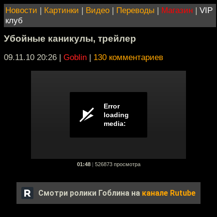
Новости
|
Картинки
|
Видео
|
Переводы
|
Магазин
|
VIP
клуб
Убойные каникулы, трейлер
09.11.10 20:26
|
Goblin
|
130 комментариев
01:48
|
526873 просмотра
Смотри ролики Гоблина на
канале Rutube