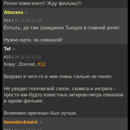
Ролик повеселил!! Жду фильму!!!
Abscess
»
#14 |
09.11.10 21:10
Ёптыть, да там гражданин Тьюдик в главной роли!
Нужно идти, он смешной!
Tef
»
#15 |
09.11.10 21:11
Кому: Zlovred,
#12
Видимо я чего-то в нем очень сильно не понял.
Не увидел логической связи, сюжета и интриги -
просто как-будто известных актеров+негра показали
в одном фильме.
Возможно оригинал был лучше.
boondocksaint
»