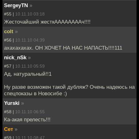
SergeyTN
»
#55 |
10.11.10 03:18
Жесточайший жесткААААААААч!!!!
colt
»
#56 |
10.11.10 04:39
ахахахахах. ОН ХОЧЕТ НА НАС НАПАСТЬ!!!!111
nick_nSk
»
#57 |
10.11.10 05:59
Ад, натуральный!!1
Ну разве возможен такой дубляж? Очень надеюсь на
спецпоказы в Новосибе :)
Yurski
»
#58 |
10.11.10 06:55
Ка-акая прелесть!!!
Сет
»
#59 |
10.11.10 08:47