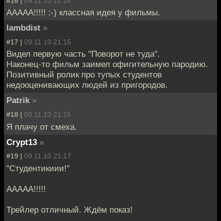
#16 |
09.11.10 21:14
ААААА!!!!! :-) классная идея у фильмы.
lambdist
»
#17 |
09.11.10 21:15
Видел первую часть "Поворот не туда".
Наконец-то фильм заимел офигительную пародию.
Позитивный ролик про тупых студентов
недооценивающих людей из пригородов.
Patrik
»
#18 |
09.11.10 21:15
Я плачу от смеха.
Crypt13
»
#19 |
09.11.10 21:17
"Студентикиии!"
ААААА!!!!!
Трейлер отличный. Ждём показ!