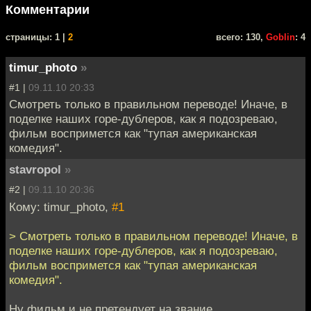
Комментарии
cтраницы: 1 |
2
всего: 130,
Goblin
: 4
timur_photo
»
#1 |
09.11.10 20:33
Смотреть только в правильном переводе! Иначе, в
поделке наших горе-дублеров, как я подозреваю,
фильм воспримется как "тупая американская
комедия".
stavropol
»
#2 |
09.11.10 20:36
Кому: timur_photo,
#1
> Смотреть только в правильном переводе! Иначе, в
поделке наших горе-дублеров, как я подозреваю,
фильм воспримется как "тупая американская
комедия".
Ну фильм и не претендует на звание