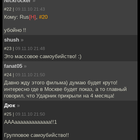
Nickrocker
»
#22 |
09.11.10 21:43
Кому: Rus
[H]
,
#20
убойно !!
shush
»
#23 |
09.11.10 21:48
Это массовое самоубийство! :)
fanat05
»
#24 |
09.11.10 21:50
Давно жду этого фильма) думаю будет круто!
интересно где в Москве будет показ, а то главный
говорил, что Ударник прикрыли на 4 месяца!
Дюк
»
#25 |
09.11.10 21:50
АААааааааааааааа!!1
Групповое самоубийство!!