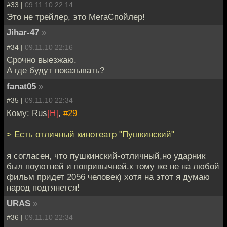
#33 |
09.11.10 22:14
Это не трейлер, это МегаСпойлер!
Jihar-47
»
#34 |
09.11.10 22:16
Срочно выезжаю.
А где будут показывать?
fanat05
»
#35 |
09.11.10 22:34
Кому: Rus
[H]
,
#29
> Есть отличный кинотеатр "Пушкинский"
я согласен, что пушкинский-отличный,но ударник
был поуютней и попривычней.к тому же не на любой
фильм придет 2056 человек) хотя на этот я думаю
народ подтянется!
URAS
»
#36 |
09.11.10 22:34