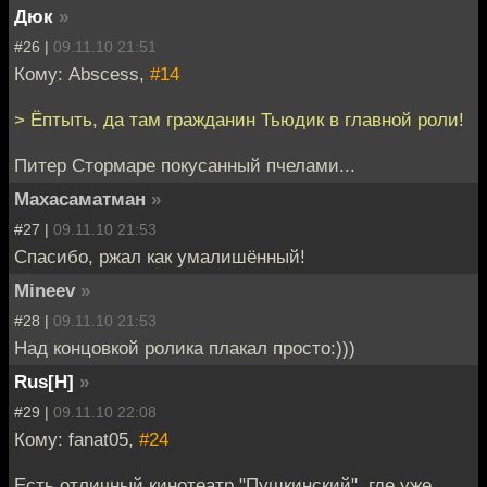
Дюк
»
#26 |
09.11.10 21:51
Кому: Abscess,
#14
> Ёптыть, да там гражданин Тьюдик в главной роли!
Питер Стормаре покусанный пчелами...
Махасаматман
»
#27 |
09.11.10 21:53
Спасибо, ржал как умалишённый!
Mineev
»
#28 |
09.11.10 21:53
Над концовкой ролика плакал просто:)))
Rus[H]
»
#29 |
09.11.10 22:08
Кому: fanat05,
#24
Есть отличный кинотеатр "Пушкинский", где уже