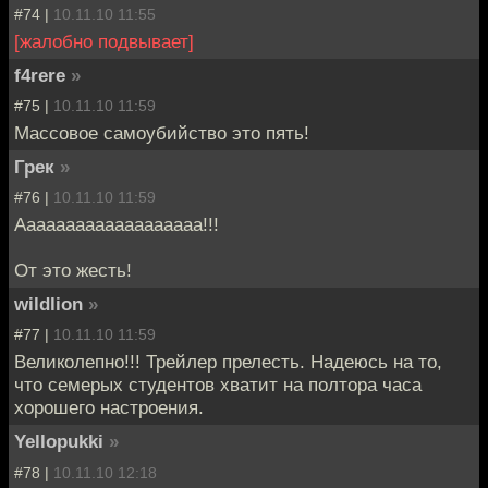
#74 |
10.11.10 11:55
[жалобно подвывает]
f4rere
»
#75 |
10.11.10 11:59
Массовое самоубийство это пять!
Грек
»
#76 |
10.11.10 11:59
Ааааааааааааааааааа!!!
От это жесть!
wildlion
»
#77 |
10.11.10 11:59
Великолепно!!! Трейлер прелесть. Надеюсь на то,
что семерых студентов хватит на полтора часа
хорошего настроения.
Yellopukki
»
#78 |
10.11.10 12:18