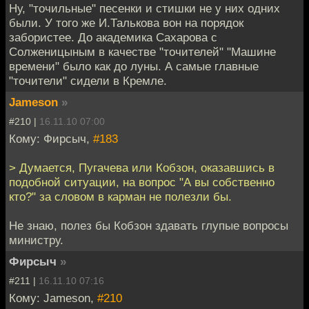
Ну, "точильные" песенки и стишки не у них одних
были. У того же И.Талькова вон на порядок
забористее. До академика Сахарова с
Солженицыным в качестве "точителей" "Машине
времени" было как до луны. А самые главные
"точители" сидели в Кремле.
Jameson
»
#210 |
16.11.10 07:00
Кому: Фирсыч,
#183
> Думается, Пугачева или Кобзон, оказавшись в
подобной ситуации, на вопрос "А вы собственно
кто?" за словом в карман не полезли бы.
Не знаю, полез бы Кобзон здавать глупые вопросы
министру.
Фирсыч
»
#211 |
16.11.10 07:16
Кому: Jameson,
#210