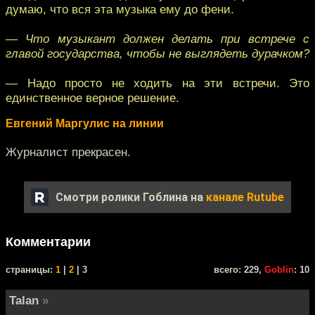
думаю, что вся эта музыка ему до фени.
— Что музыкант должен делать при встрече с
главой государства, чтобы не выглядеть дурачком?
— Надо просто не ходить на эти встречи. Это
единственное верное решение.
Евгений Маргулис на линии
Журналист прекрасен.
Смотри ролики Гоблина на
канале Rutube
Комментарии
cтраницы:
1
|
2
| 3
всего: 229,
Goblin
: 10
Talan
»