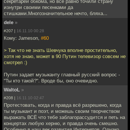
секретарей обкома, но всё равно точили страну
изнутри своими песенками да
стишками.Многозначительное нечто, бляха...
dele
»
#207 |
16.11.10 00:28
Кому: Jameson,
#60
> Так что не знать Шевчука вполне простительно,
хотя не знаю, может в 90 Путин телевизор совсем не
смотрел :)
Путин задает музыканту главный русский вопрос -
"Ты кто такой?". Вроде бы, оно очевидно.
WaltoL
»
#208 |
16.11.10 02:47
Протестовать, когда и правда всё разрешено, когда
ты музыкант и поэт, и можешь своим творчеством
выражать ВСЁ что тебе заблагорассудится и петь на
концертах любую херню, и правда очень смешно.
Особенно в наш век развития Интернетов. Однако