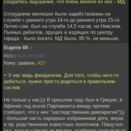
создалось ощущение, что очень многие из них - МД.
Сотрудники милиции были задействованы на
службе с раннего утра 14-го до раннего утра 15-го.
Лично сам, был на службе 14,5 часов, на Невском.
Пьяных дебилов, орущих и ездящих по центру
города - было богато. МД было, 95 %, не меньше..
Eugene 69
»
#222 |
16.11.10 15:52
Кому: раввин,
#17
> У нас ведь феодализм. Для того, чтобы чего-то
добиться, нужно просто родиться в правильном
сослов
Не только у нас))) В прошлом году был в Греции, в
Афинах гид возле Парламента между прочим
сообщил, что у них "наследственная демократия")))
- большая часть народных избранников дети, внуки
и пр. родственники известных политиков. Пошутил
гид, только совсем не весело, особенно учитывая то,