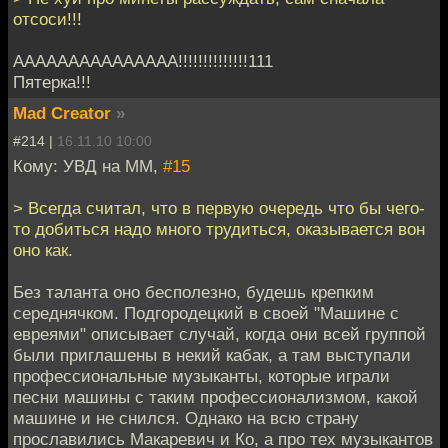
отсоси!!!
ААААААААААААААА!!!!!!!!!!!!!!111
Пятерка!!!
Mad Creator
»
#214 |
16.11.10 10:00
Кому: УВД на ММ,
#15
> Всегда считал, что в первую очередь что бы чего-
то добиться надо много трудиться, оказывается вон
оно как.
Без таланта оно бесполезно, будешь крепким
середнячком. Подгородецкий в своей "Машине с
евреями" описывает случай, когда они всей группой
были приглашены в некий кабак, а там выступали
профессиональные музыканты, которые играли
песни машины с таким профессионализмом, какой
машине и не снился. Однако на всю страну
прославились Макаревич и Ко, а про тех музыкантов