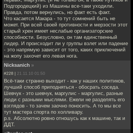
Подгородецкий) из Машины все-таки уходили.
Правда, потом вернулись, но факт есть факт.
Что касается Макара - то тут сомнений быть не
может. При всей своей противности и мерзости этот
старый хрен имеет неслабые организаторские
способности. Безусловно, он там единственный
лидер. И происходит ли у группы взлет или падение
- это напрямую зависит от того, каких приключений
на жопу захочет его левая нога.
Nicksanich
»
#228 |
21.11.10 01:50
Всё-таки странно выходит - как у наших политиков,
лучший способ приподняться - обосрать соседа.
Шевчук - это шевчук, маргулис - маргулис, разные
люди с разными мыслями. Ежели не разделять его
взглядов - то зачем заочно поносить. А то мы все
тут мастера спорта по холливару.
p.s. Абсолютно ровно отношусь как к машине, так и
ДДТ.