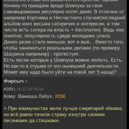
почему-то граждане вроде Шевчука за свое
самовыражение регулярно хотят денег. В отличии от
например Кортнева и Несчастного случая(последний
альбом коих весьма сатиричен и интересен, в том
числе есть сатира на власть + бесплатен). Ведь ежу
понятно, популярность среди молодежи упала.
Денех резко стало меньше, вот и вые... Вместо того,
чтобы заниматься реальными делами (по примеру
Шахрина например) - протестует.
Есть песни которые у Шевчука можно любить. Есть.
Но как-то в отрыве от его нынешней деятельности.
Может ему надо было уйти на покой лет 5 назад?
Фирсыч
»
#209 |
16.11.10 06:54
Кому: Ванюша Лабух,
#206
> При коммунистах жили лучше секретарей обкома,
но всё равно точили страну изнутри своими
песенками да стишками.