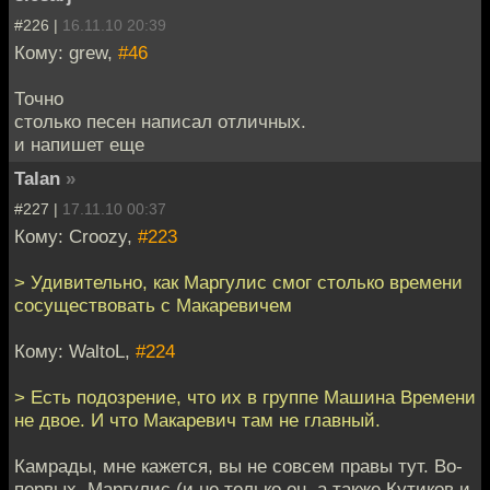
#226 |
16.11.10 20:39
Кому: grew,
#46
Точно
столько песен написал отличных.
и напишет еще
Talan
»
#227 |
17.11.10 00:37
Кому: Croozy,
#223
> Удивительно, как Маргулис смог столько времени
сосуществовать с Макаревичем
Кому: WaltoL,
#224
> Есть подозрение, что их в группе Машина Времени
не двое. И что Макаревич там не главный.
Камрады, мне кажется, вы не совсем правы тут. Во-
первых, Маргулис (и не только он, а также Кутиков и