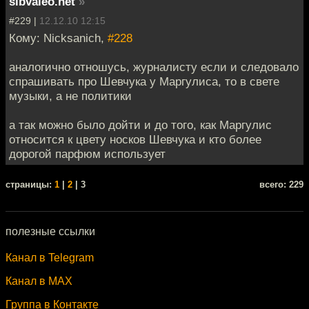
sibvaleo.net
»
#229 |
12.12.10 12:15
Кому: Nicksanich,
#228
аналогично отношусь, журналисту если и следовало
спрашивать про Шевчука у Маргулиса, то в свете
музыки, а не политики
а так можно было дойти и до того, как Маргулис
относится к цвету носков Шевчука и кто более
дорогой парфюм использует
cтраницы:
1
|
2
| 3
всего: 229
полезные ссылки
Канал в Telegram
Канал в MAX
Группа в Контакте