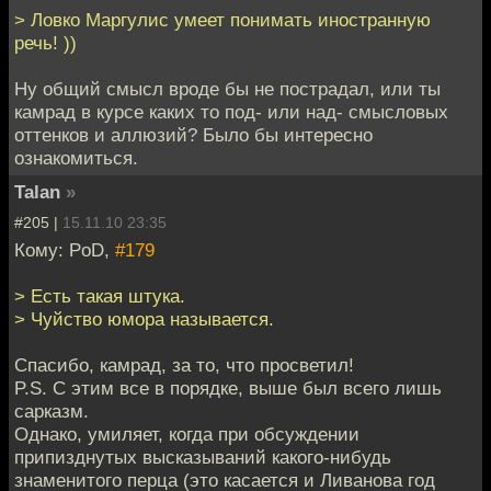
> Ловко Маргулис умеет понимать иностранную
речь! ))
Ну общий смысл вроде бы не пострадал, или ты
камрад в курсе каких то под- или над- смысловых
оттенков и аллюзий? Было бы интересно
ознакомиться.
Talan
»
#205 |
15.11.10 23:35
Кому: PoD,
#179
> Есть такая штука.
> Чуйство юмора называется.
Спасибо, камрад, за то, что просветил!
P.S. С этим все в порядке, выше был всего лишь
сарказм.
Однако, умиляет, когда при обсуждении
припизднутых высказываний какого-нибудь
знаменитого перца (это касается и Ливанова год