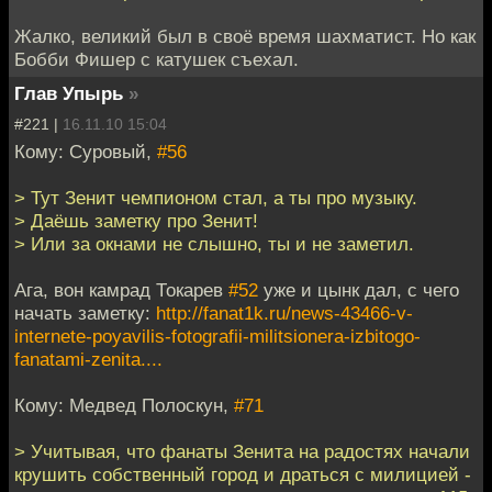
Жалко, великий был в своё время шахматист. Но как
Бобби Фишер с катушек съехал.
Глав Упырь
»
#221 |
16.11.10 15:04
Кому: Суровый,
#56
> Тут Зенит чемпионом стал, а ты про музыку.
> Даёшь заметку про Зенит!
> Или за окнами не слышно, ты и не заметил.
Ага, вон камрад Токарев
#52
уже и цынк дал, с чего
начать заметку:
http://fanat1k.ru/news-43466-v-
internete-poyavilis-fotografii-militsionera-izbitogo-
fanatami-zenita....
Кому: Медвед Полоскун,
#71
> Учитывая, что фанаты Зенита на радостях начали
крушить собственный город и драться с милицией -