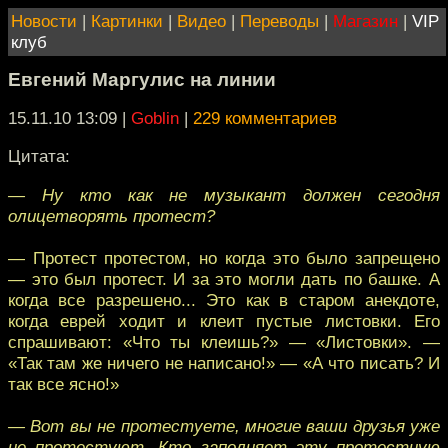
Новости
|
Картинки
|
Видео
|
Переводы
|
Магазин
|
VIP
клуб
Евгений Маргулис на линии
15.11.10 13:09
|
Goblin
|
229 комментариев
Цитата:
— Ну кто как не музыкант должен сегодня
олицетворять протест?
— Протест протестом, но когда это было запрещено
— это был протест. И за это могли дать по башке. А
когда все разрешено... Это как в старом анекдоте,
когда еврей ходит и клеит пустые листовки. Его
спрашивают: «Что ты клеишь?» — «Листовки». —
«Так там же ничего не написано!» — «А что писать? И
так все ясно!»
— Вот вы не протестуете, многие ваши друзья уже
не протестуют. Кто заполняет эту протестную