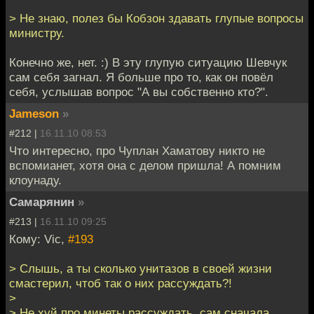
> Не знаю, полез бы Кобзон здавать глупые вопросы
министру.
Конечно же, нет. :) В эту глупую ситуацию Шевчук
сам себя загнал. Я больше про то, как он повёл
себя, услышав вопрос "А вы собственно кто?".
Jameson
»
#212 |
16.11.10 08:53
Что интересно, про Чуплан Хаматову никто не
вспомианет, хотя она с делом пришла! А помним
клоунаду.
Самарянин
»
#213 |
16.11.10 09:25
Кому: Vic,
#193
> Слышь, а ты сколько унитазов в своей жизни
смастерил, чтоб так о них рассуждать?!
>
> Не хуй про минеты рассуждать, сам сначала