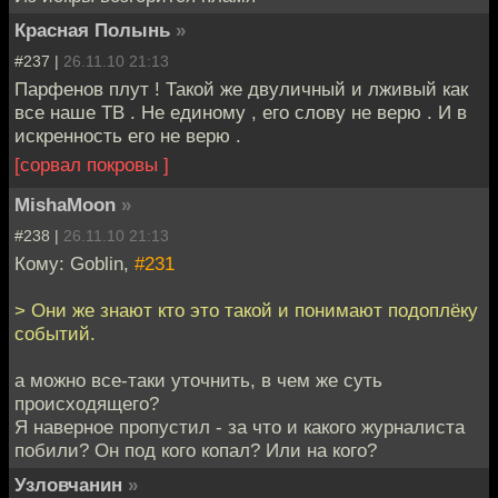
Красная Полынь
»
#237 |
26.11.10 21:13
Парфенов плут ! Такой же двуличный и лживый как
все наше ТВ . Не единому , его слову не верю . И в
искренность его не верю .
[сорвал покровы ]
MishaMoon
»
#238 |
26.11.10 21:13
Кому: Goblin,
#231
> Они же знают кто это такой и понимают подоплёку
событий.
а можно все-таки уточнить, в чем же суть
происходящего?
Я наверное пропустил - за что и какого журналиста
побили? Он под кого копал? Или на кого?
Узловчанин
»