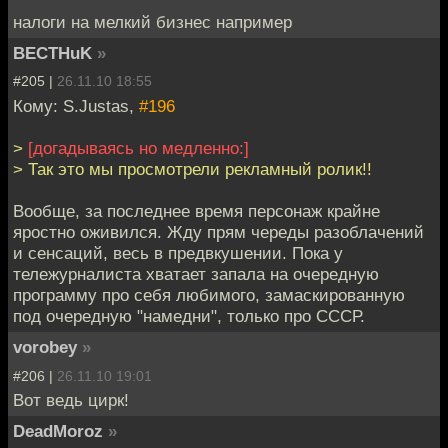
налоги на мелкий бизнес например
BECTHuK
»
#205 |
26.11.10 18:55
Кому: S.Justas,
#196
>
[догадываясь но медленно:]
> Так это мы просмотрели рекламный ролик!!
Вообще, за последнее время персонаж крайне
яростно оживился. Жду прям череды разоблачений
и сенсаций, весь в предвкушении. Пока у
тележурналиста хватает запала на очередную
программу про себя любимого, замаскированную
под очередную "намедни", только про СССР.
vorobey
»
#206 |
26.11.10 19:01
Вот ведь цирк!
DeadMoroz
»