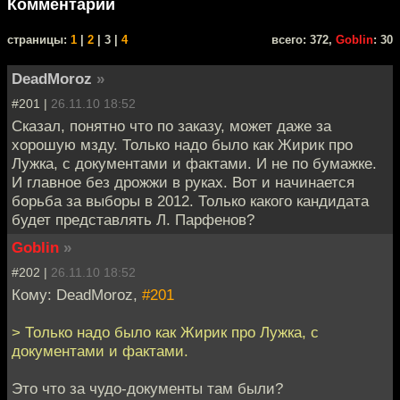
Комментарии
cтраницы:
1
|
2
| 3 |
4
всего: 372,
Goblin
: 30
DeadMoroz
»
#201 |
26.11.10 18:52
Сказал, понятно что по заказу, может даже за
хорошую мзду. Только надо было как Жирик про
Лужка, с документами и фактами. И не по бумажке.
И главное без дрожжи в руках. Вот и начинается
борьба за выборы в 2012. Только какого кандидата
будет представлять Л. Парфенов?
Goblin
»
#202 |
26.11.10 18:52
Кому: DeadMoroz,
#201
> Только надо было как Жирик про Лужка, с
документами и фактами.
Это что за чудо-документы там были?