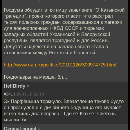
Госдума обсудит в пятницу заявление "О Катынской
трагедии", проект которого гласит, что расстрел
тысяч польских граждан, содержавшихся в лагерях
для военнопленных НКВД СССР и тюрьмах
западных областей Украинской и Белорусской
республик, является трагедией и для России.
Депутаты надеются на начало нового этапа в
отношениях между Россией и Польшей.
http://www.rian.ru/politics/20101126/300974775.html
Гондольеры на марше, бл...
HellBirdy
»
#241 |
26.11.10 21:14
Эк Парфёныша торкнуло. Впечатление таково будто
он проснулся и с дичайшего бодунища его мучают
всего лишь два вопроса - Где я? Кто я?! Светочь
мысли, бл...
Cynical egoist
»