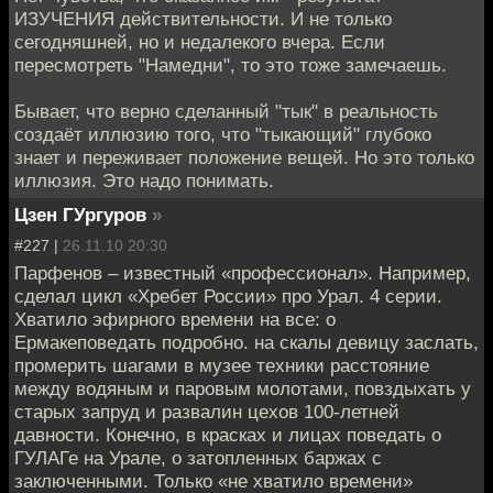
ИЗУЧЕНИЯ действительности. И не только
сегодняшней, но и недалекого вчера. Если
пересмотреть "Намедни", то это тоже замечаешь.
Бывает, что верно сделанный "тык" в реальность
создаёт иллюзию того, что "тыкающий" глубоко
знает и переживает положение вещей. Но это только
иллюзия. Это надо понимать.
Цзен ГУргуров
»
#227 |
26.11.10 20:30
Парфенов – известный «профессионал». Например,
сделал цикл «Хребет России» про Урал. 4 серии.
Хватило эфирного времени на все: о
Ермакеповедать подробно. на скалы девицу заслать,
промерить шагами в музее техники расстояние
между водяным и паровым молотами, повздыхать у
старых запруд и развалин цехов 100-летней
давности. Конечно, в красках и лицах поведать о
ГУЛАГе на Урале, о затопленных баржах с
заключенными. Только «не хватило времени»