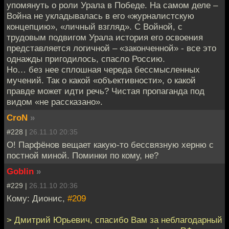
упомянуть о роли Урала в Победе. На самом деле –
Война не укладывалась в его «журналистскую
концепцию», «личный взгляд». С Войной, с
трудовым подвигом Урала история его освоения
представляется логичной – «законченной» - все это
однажды пригодилось, спасло Россию.
Но… без нее сплошная череда бессмысленных
мучений. Так о какой «объективности», о какой
правде может идти речь? Чистая пропаганда под
видом «не рассказано».
CroN
»
#228 |
26.11.10 20:35
О! Парфёнов вещает какую-то бессвязную херню с
постной миной. Поминки по кому, не?
Goblin
»
#229 |
26.11.10 20:36
Кому: Дионис,
#209
> Дмитрий Юрьевич, спасибо Вам за неблагодарный