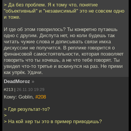
> Да без проблем. Я к тому что, понятие
"объективный" и "независимый" это не совсем одно
и тоже.
И где об этом говорилось? Ты конкретно путаешь
одно с другим. Диспута нет, но коли будешь так
читать чужие слова и дописывать связи имха
дискуссии не получится. В реплике говорится о
финансовой самостоятельности, которая позволяет
говорить что ты хочешь, а не что тебе говорят. Ты
увидел что-то третье и вскинулся на раз. Не прими
как упрёк. Удачи.
DeadMoroz
»
#213 |
26.11.10 19:29
Кому: Goblin,
#208
> Где результат-то?
>
> На кой хер ты это в пример приводишь?