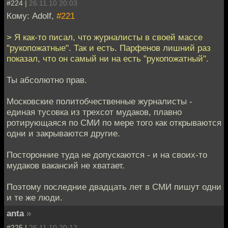
#224 |
26.11.10 20:03
Кому: Adolf,
#221
> Я как-то писал, что журналисты в своей массе
"рукопожатные". Так и есть. Парфенов лишний раз
показал, что он самый ни на есть "рукопожатный".
Ты абсолютно прав.
Московские политобчественные журналисты -
единая тусовка из трехсот мудаков, плавно
ротирующаяся по СМИ по мере того как открываются
одни и закрываются другие.
Посторонние туда не допускаются - и на своих-то
мудаков вакансий не хватает.
Поэтому последние двадцать лет в СМИ пишут одни
и те же люди.
anta
»
#225 |
26.11.10 20:12