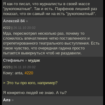
Я как-то писал, что журналисты в своей массе
"рукопожатные". Так и есть. Парфенов лишний раз
показал, что он самый ни на есть "рукопожатный".
Алексей 84
»
#222 |
26.11.10 20:02
Мда, пересмотрел несколько раз, почему то
сложилось впечатление четко поставленного и
отрепетированного театрального выступления. Есть
такое чувство, что очередная гадина просто
пытается вывернуться чтоб не раздавили.
Стефаныч
»
мудак
#223 |
26.11.10 20:02
Кому: anta,
#220
> Это ты про кого, например?
Я конкретно людей не знаю. А ты?
Алз
»