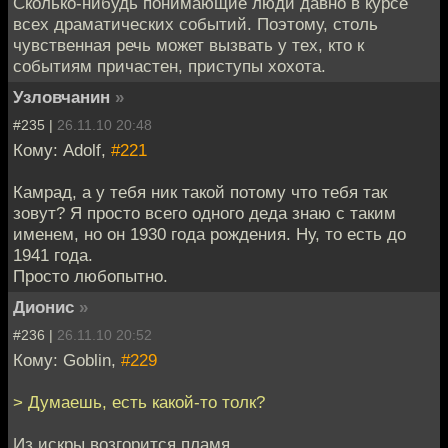
Сколько-нибудь понимающие люди давно в курсе
всех драматических событий. Поэтому, столь
чувственная речь может вызвать у тех, кто к
событиям причастен, приступы хохота.
Узловчанин
»
#235 |
26.11.10 20:48
Кому: Adolf,
#221
Камрад, а у тебя ник такой потому что тебя так
зовут? Я просто всего одного деда знаю с таким
именем, но он 1930 года рождения. Ну, то есть до
1941 года.
Просто любопытно.
Дионис
»
#236 |
26.11.10 20:52
Кому: Goblin,
#229
> Думаешь, есть какой-то толк?
Из искры возгорится пламя