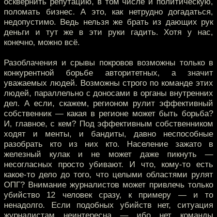
осквернить репутацию, в том числе и политическую,
поломать бизнес. А это, как нетрудно догадаться,
недопустимо. Ведь нельзя же брать из дающих рук
деньги и тут же в эти руки гадить. Хотя у нас,
конечно, можно всё.
Разоблачения и срывы покровов возможны только в
конкурентной борьбе авторитетных, а значит
уважаемых людей. Возможны строго по команде этих
людей, параллельно с доносами в органы внутренних
дел. А если, скажем, регионом рулит эффективный
собственник — какая в регионе может быть борьба?
И, главное, с кем? Под эффективным собственником
ходят и менты, и бандиты, давно неспособные
разобрать кто из них кто. Население зажато в
железный кулак и не может даже пикнуть —
несогласных просто убивают. И что, кому-то есть
какое-то дело до того, что целыми областями рулят
ОПГ? Внимание журналистов может привлечь только
убийство 12 человек сразу, к примеру — и то
ненадолго. Если подобных убийств нет, ситуация
журналистам неинтересна — ибо нет команды