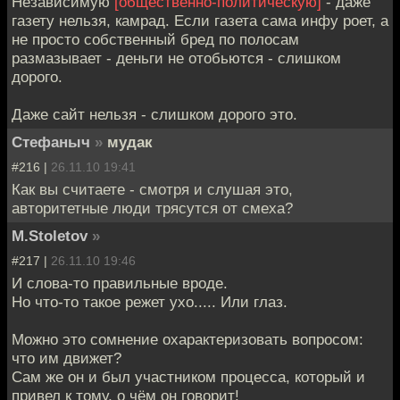
Независимую
[общественно-политическую]
- даже
газету нельзя, камрад. Если газета сама инфу роет, а
не просто собственный бред по полосам
размазывает - деньги не отобьются - слишком
дорого.
Даже сайт нельзя - слишком дорого это.
Стефаныч
»
мудак
#216 |
26.11.10 19:41
Как вы считаете - смотря и слушая это,
авторитетные люди трясутся от смеха?
M.Stoletov
»
#217 |
26.11.10 19:46
И слова-то правильные вроде.
Но что-то такое режет ухо..... Или глаз.
Можно это сомнение охарактеризовать вопросом:
что им движет?
Сам же он и был участником процесса, который и
привел к тому, о чём он говорит!