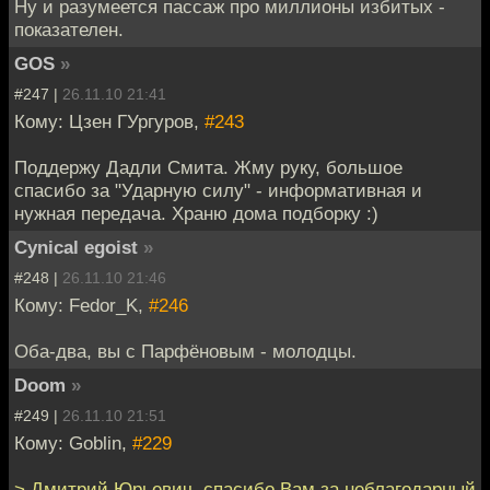
Ну и разумеется пассаж про миллионы избитых -
показателен.
GOS
»
#247 |
26.11.10 21:41
Кому: Цзен ГУргуров,
#243
Поддержу Дадли Смита. Жму руку, большое
спасибо за "Ударную силу" - информативная и
нужная передача. Храню дома подборку :)
Cynical egoist
»
#248 |
26.11.10 21:46
Кому: Fedor_K,
#246
Оба-два, вы с Парфёновым - молодцы.
Doom
»
#249 |
26.11.10 21:51
Кому: Goblin,
#229
> Дмитрий Юрьевич, спасибо Вам за неблагодарный