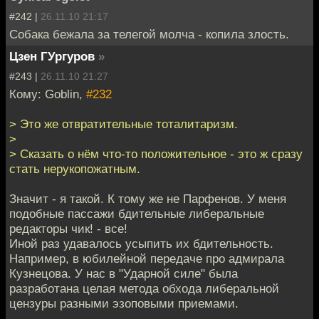
#242 |
26.11.10 21:17
Собака бежала за телегой молча - копила злость.
Цзен ГУргуров
»
#243 |
26.11.10 21:27
Кому: Goblin,
#232
> Это же отвратительные тоталитаризм.
>
> Сказать о нём что-то положительное - это ж сразу
стать нерукопожатным.
Значит - я такой. К тому же не Парфенов. У меня
подобные пассажи бдительные либеральные
редакторы чик! - все!
Иной раз удавалось усыпить их бдительность.
Например, в юбилейной передаче про адмирала
Кузнецова. У нас в "Ударной силе" была
разработана целая метода обхода либеральной
цензуры разными эзоповыми приемами.