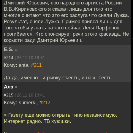
Дмитрий Юрьевич, про народного артиста России
В.В.Жириновского я сказал лишь для того что
многие считают что это его заслуга что сняли Лужка.
Результат, сняли Лужка. Пример привел лишь для
того чтобы узнать на кого сейчас Леня Парфенов
прогибается. Кто спонсирует речи этого красавца. Не
корысти ради Дмитрий Юрьевич.
E.S.
»
#214 |
26.11.10 19:31
Кому: anta,
#211
Да-да, именно - и рыбку съесть, и на х. сесть
Алз
»
#215 |
26.11.10 19:41
Кому: sumerki,
#212
> Газету еще можно открыть типо независимую.
Интернет радио. ТВ хуюшки.