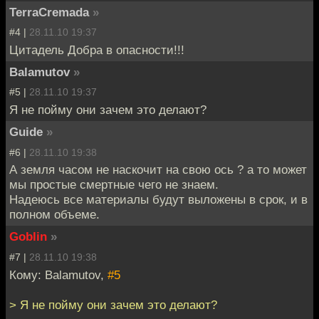
TerraCremada
»
#4 |
28.11.10 19:37
Цитадель Добра в опасности!!!
Balamutov
»
#5 |
28.11.10 19:37
Я не пойму они зачем это делают?
Guide
»
#6 |
28.11.10 19:38
А земля часом не наскочит на свою ось ? а то может
мы простые смертные чего не знаем.
Надеюсь все материалы будут выложены в срок, и в
полном объеме.
Goblin
»
#7 |
28.11.10 19:38
Кому: Balamutov,
#5
> Я не пойму они зачем это делают?