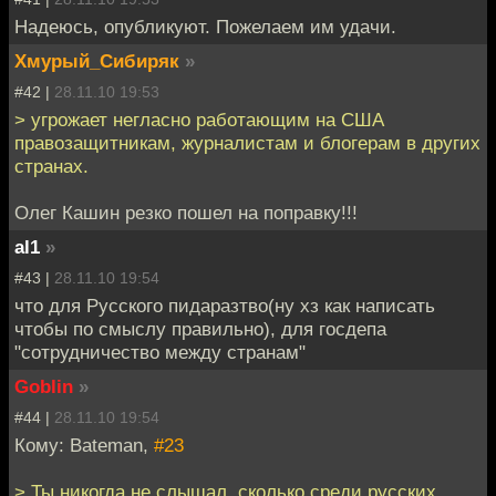
Надеюсь, опубликуют. Пожелаем им удачи.
Хмурый_Сибиряк
»
#42 |
28.11.10 19:53
> угрожает негласно работающим на США
правозащитникам, журналистам и блогерам в других
странах.
Олег Кашин резко пошел на поправку!!!
al1
»
#43 |
28.11.10 19:54
что для Русского пидаразтво(ну хз как написать
чтобы по смыслу правильно), для госдепа
"сотрудничество между странам"
Goblin
»
#44 |
28.11.10 19:54
Кому: Bateman,
#23
> Ты никогда не слышал, сколько среди русских