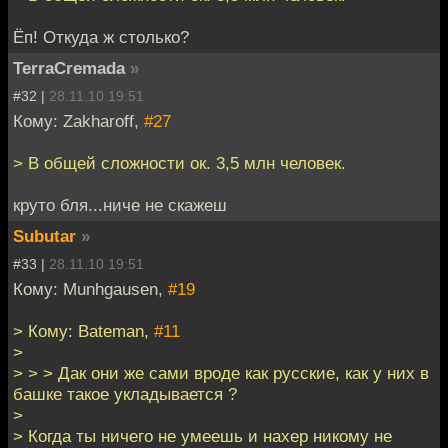
Ёп! Откуда ж столько?
TerraCremada
»
#32 |
28.11.10 19:51
Кому: Zakharoff,
#27
> В общей сложности ок. 3,5 млн человек.
круто бля...ниче не скажеш
Subutar
»
#33 |
28.11.10 19:51
Кому: Munhgausen,
#19
> Кому: Bateman,
#11
>
> > > Дак они же сами вроде как русские, как у них в
башке такое укладывается ?
>
> Когда ты ничего не умеешь и нахер никому не