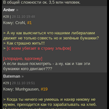
В общей сложности ок. 3,5 млн человек.
Anber
»
#28 |
28.11.10 19:48
Кому: CroN,
#1
> А ну как выясниться что нашими либералами
движет не только совесть но и зелёные бумажки?
> Как страшно жить!!!
>
[с воем убегает в страну эльфов]
[злорадно, вдогонку]
А если выше посмотреть - а ну, как и там эти
бумажки кого двигают???
Bateman
»
#29 |
28.11.10 19:51
Кому: Munhgausen,
#19
> Когда ты ничего не умеешь и нахер никому не
нужен, приходится как-то зарабатывать на хлеб.