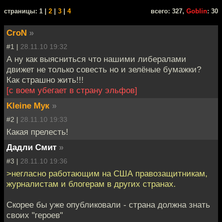
cтраницы: 1 |
2
|
3
|
4
всего: 327,
Goblin
: 30
CroN
»
#1 |
28.11.10 19:32
А ну как выясниться что нашими либералами
движет не только совесть но и зелёные бумажки?
Как страшно жить!!!
[с воем убегает в страну эльфов]
Kleine Мук
»
#2 |
28.11.10 19:33
Какая прелесть!
Дадли Смит
»
#3 |
28.11.10 19:36
>негласно работающим на США правозащитникам,
журналистам и блогерам в других странах.
Скорее бы уже опубликовали - страна должна знать
своих "героев"