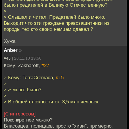
было предателей в Великую Отечественную?
>
> Слышал и читал. Предателей было много.
Выходит что эти граждане правозащитники из
породы тех кто своих немцам сдавал ?
Хуже.
Anber
»
#45 |
28.11.10 19:56
Кому: Zakharoff,
#27
> Кому: TerraCremada,
#15
>
> > много было?
>
> В общей сложности ок. 3,5 млн человек.
[С интересом]
Поконкретнее можно?
Власовцев, полицаев, просто "хиви", примерно,