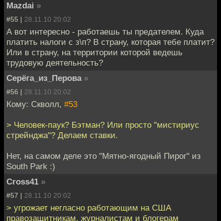
Mazdai
»
#55 |
28.11.10 20:02
А вот интересно - работаешь ты предателем. Куда
платить налоги с з\п? В страну, которая тебе платит?
Или в страну, на территории которой ведешь
трудовую деятельность?
Серёга_из_Перова
»
#56 |
28.11.10 20:02
Кому: Скволл,
#53
> Человек-паук? Бэтман? Или просто "мистириус
стрейнджа"? Делаем ставки.
Нет, на самом деле это "Мятно-ягодный Пирог" из
South Park :)
Cross41
»
#57 |
28.11.10 20:02
> угрожает негласно работающим на США
правозащитникам, журналистам и блогерам