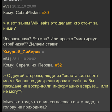
#53 |
28.11.10 20:00
Кому: CobraPliskin,
#30
> а вот зачем Wikileaks это делает, кто стоит за
ними?
Человек-паук? Бэтман? Или просто "мистириус
стрейнджа"? Делаем ставки.
Хмурый_Сибиряк
»
#54 |
28.11.10 20:02
Кому: Серёга_из_Перова,
#52
> С другой стороны, люди из "оплота сил света"
могут банально дискредитировать сайт, дабы
граждане не восприняли информацию всерьёз... или
не могут?
Мысль о том, что слив согласован с кем надо, в
голову не приходила?