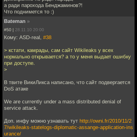
а ради парохода Бенджаминов?!
Что поднимется то :)
Bateman
»
#50 |
28.11.10 20:00
Кому: ASD-real,
#38
> кстати, камрады, сам сайт Wikileaks у всех
нормально открывается? а то у меня выдает ошибку
при доступе.
>
В твите ВикиЛикса написано, что сайт подвергается
DoS атаке
We are currently under a mass distributed denial of
service attack.
Доп. инфу можно узнавать тут
http://owni.fr/2010/11/2
7/wikileaks-statelogs-diplomatic-assange-application-ins
urance/