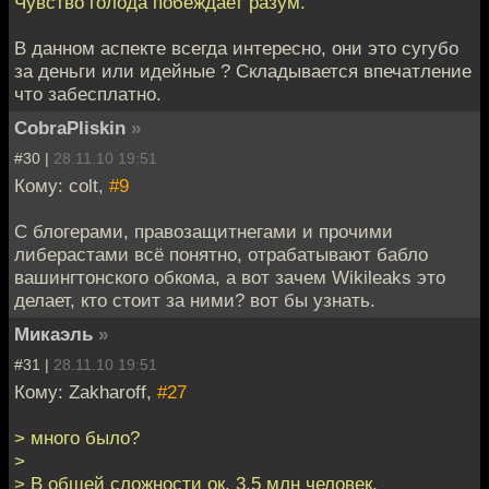
Чувство голода побеждает разум.
В данном аспекте всегда интересно, они это сугубо
за деньги или идейные ? Складывается впечатление
что забесплатно.
CobraPliskin
»
#30 |
28.11.10 19:51
Кому: colt,
#9
С блогерами, правозащитнегами и прочими
либерастами всё понятно, отрабатывают бабло
вашингтонского обкома, а вот зачем Wikileaks это
делает, кто стоит за ними? вот бы узнать.
Микаэль
»
#31 |
28.11.10 19:51
Кому: Zakharoff,
#27
> много было?
>
> В общей сложности ок. 3,5 млн человек.