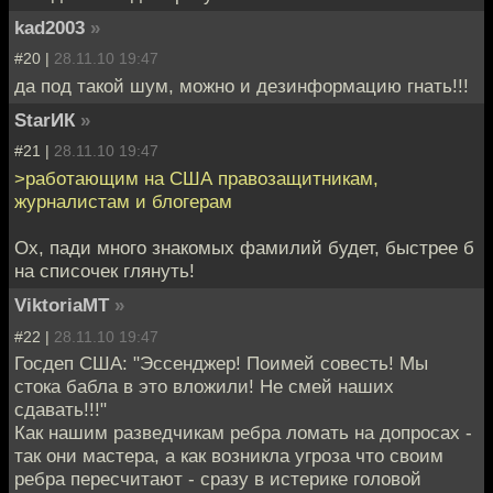
kad2003
»
#20 |
28.11.10 19:47
да под такой шум, можно и дезинформацию гнать!!!
StarИК
»
#21 |
28.11.10 19:47
>работающим на США правозащитникам,
журналистам и блогерам
Ох, пади много знакомых фамилий будет, быстрее б
на списочек глянуть!
ViktoriaMT
»
#22 |
28.11.10 19:47
Госдеп США: "Эссенджер! Поимей совесть! Мы
стока бабла в это вложили! Не смей наших
сдавать!!!"
Как нашим разведчикам ребра ломать на допросах -
так они мастера, а как возникла угроза что своим
ребра пересчитают - сразу в истерике головой