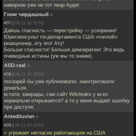
наверное уже не тот пеар будет
Гном чирдашный
»
#37 |
28.11.10 19:53
Даёшь гласность — перестройку — ускорение!
Юрисконсульт госдепартамента США «гнилой»
реакционер, ату его! Ату!
Больше гласности! Больше демократии! Это ведь
очевидные истины (уж мы то знаем).
ASD-real
»
#38 |
28.11.10 19:53
поскорей бы уже публиковали. заинтриговали
донельзя.
кстати, камрады, сам сайт Wikileaks у всех
нормально открывается? а то у меня выдает ошибку
при доступе.
Antediluvian
»
#39 |
28.11.10 19:53
> угрожает негласно работающим на США