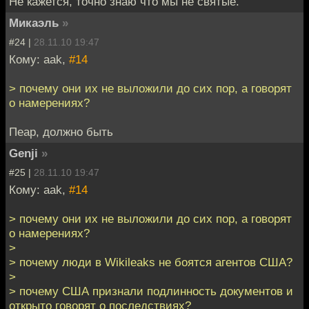
Не кажется, точно знаю что мы не святые.
Микаэль
»
#24 |
28.11.10 19:47
Кому: aak,
#14
> почему они их не выложили до сих пор, а говорят
о намерениях?
Пеар, должно быть
Genji
»
#25 |
28.11.10 19:47
Кому: aak,
#14
> почему они их не выложили до сих пор, а говорят
о намерениях?
>
> почему люди в Wikileaks не боятся агентов США?
>
> почему США признали подлинность документов и
открыто говорят о последствиях?