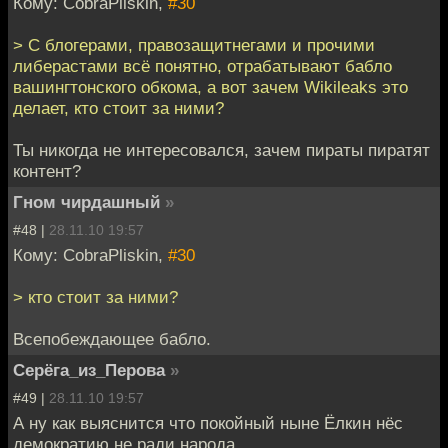
Кому: CobraPliskin,
#30
> С блогерами, правозащитнегами и прочими
либерастами всё понятно, отрабатывают бабло
вашингтонского обкома, а вот зачем Wikileaks это
делает, кто стоит за ними?
Ты никогда не интересовался, зачем пираты пиратят
контент?
Гном чирдашный
»
#48 |
28.11.10 19:57
Кому: CobraPliskin,
#30
> кто стоит за ними?
Всепобеждающее бабло.
Серёга_из_Перова
»
#49 |
28.11.10 19:57
А ну как выяснится что покойный ныне Ёлкин нёс
демократию не ради народа,