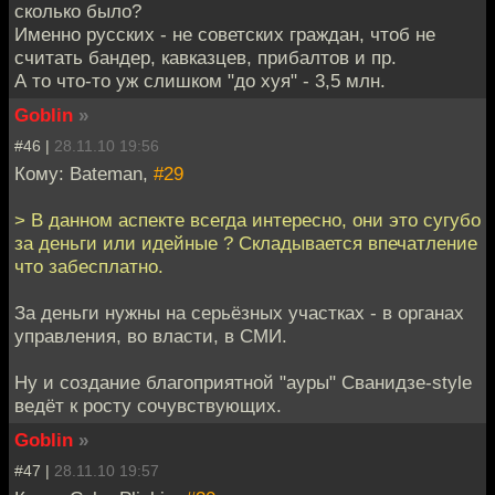
сколько было?
Именно русских - не советских граждан, чтоб не
считать бандер, кавказцев, прибалтов и пр.
А то что-то уж слишком "до хуя" - 3,5 млн.
Goblin
»
#46 |
28.11.10 19:56
Кому: Bateman,
#29
> В данном аспекте всегда интересно, они это сугубо
за деньги или идейные ? Складывается впечатление
что забесплатно.
За деньги нужны на серьёзных участках - в органах
управления, во власти, в СМИ.
Ну и создание благоприятной "ауры" Сванидзе-style
ведёт к росту сочувствующих.
Goblin
»
#47 |
28.11.10 19:57