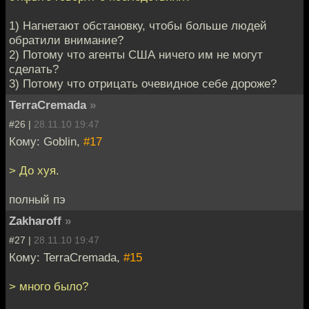
1) Нагнетают обстановку, чтобы больше людей
обратили внимание?
2) Потому что агенты США ничего им не могут
сделать?
3) Потому что отрицать очевидное себе дороже?
TerraCremada
»
#26 |
28.11.10 19:47
Кому: Goblin,
#17
> До хуя.
полный пэ
Zakharoff
»
#27 |
28.11.10 19:47
Кому: TerraCremada,
#15
> много было?