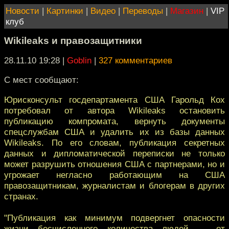
Новости
|
Картинки
|
Видео
|
Переводы
|
Магазин
|
VIP
клуб
Wikileaks и правозащитники
28.11.10 19:28
|
Goblin
|
327 комментариев
С мест сообщают:
Юрисконсульт госдепартамента США Гарольд Кох
потребовал от автора Wikileaks остановить
публикацию компромата, вернуть документы
спецслужбам США и удалить их из базы данных
Wikileaks. По его словам, публикация секретных
данных и дипломатической переписки не только
может разрушить отношения США с партнерами, но и
угрожает негласно работающим на США
правозащитникам, журналистам и блогерам в других
странах.
"Публикация как минимум подвергнет опасности
жизни бесчисленного количества людей — от