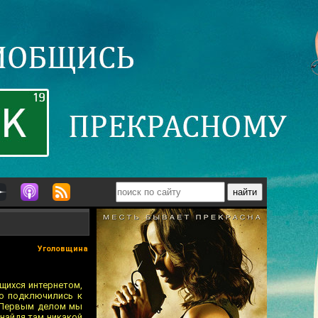
Уголовщина
щихся интернетом,
но подключились к
. Первым делом мы
 найдя там никакой