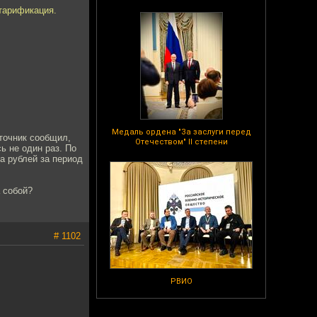
тарификация.
Медаль ордена "За заслуги перед
точник сообщил,
Отечеством" II степени
ь не один раз. По
а рублей за период
а собой?
# 1102
РВИО