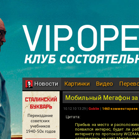
Картинки
Видео
Перев
Новости
Мобильный Мегафон за
10.12.10 13:29 |
Goblin
|
1460 комментариев
Цитата:
Прибыв на место и расположивш
появился интерес, будет ли ра
интернету по протоколу WCDMA,
отправились на сайт Мегафона и