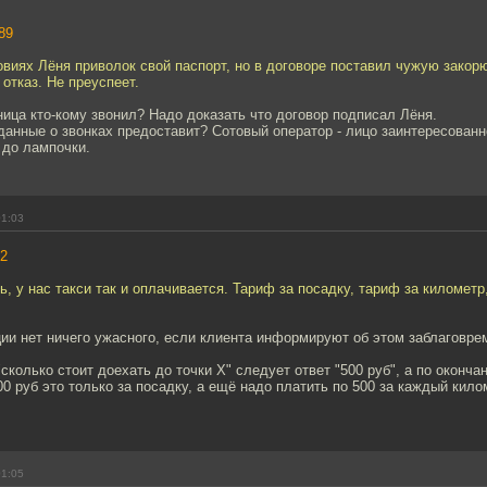
89
виях Лёня приволок свой паспорт, но в договоре поставил чужую закорю
 отказ. Не преуспеет.
ница кто-кому звонил? Надо доказать что договор подписал Лёня.
и данные о звонках предоставит? Сотовый оператор - лицо заинтересованн
 до лампочки.
01:03
2
, у нас такси так и оплачивается. Тариф за посадку, тариф за километр
ии нет ничего ужасного, если клиента информируют об этом заблаговре
"сколько стоит доехать до точки Х" следует ответ "500 руб", а по оконча
00 руб это только за посадку, а ещё надо платить по 500 за каждый кило
01:05