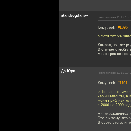
stan.bogdanov
отправлено 11.12.10 
Кому: aak,
#1096
> хотя тут же ряд
Камрад, тут же ря
В случае с мобиль
А вот грек не-грек
Дэ Юра
отправлено 11.12.10 
Кому: aak,
#1101
> Только что имел
что инциденты, в 
моим приблизител
с 2006 по 2009 го
А чем заканчивали
Это я к тому, что
В свете этого, ин