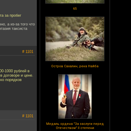
65
та за пробег
о, а из-за того что
нтазия таксиста
# 1101
Остров Сахалин, река Найба
00-1000 рублей в
в договоре и цене.
ько порядков
# 1101
Медаль ордена "За заслуги перед
Отечеством" II степени