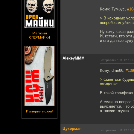
Кому: Тумбус,
#10
> В исходных усло
попробовал уйти в
Ну кому какая раз
Магазин
И, кстати, кто эт
ОПЕРМАЙКИ
и его данные суду
AlexeyMMM
отправлено 11.12.10 
Кому: dmn86,
#109
> Смеяться будешь
ожидание.
В такой тарификац
А если на вопрос 
выясняется, что 5
а таксист жулик.
Империя ножей
Цукерман
отправлено 11.12.10 