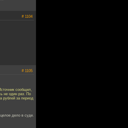
# 1104
# 1105
Источник сообщил,
ь не один раз. По
а рублей за период
 целое дело в суде.