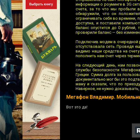
информации о роуминге в 3G сет
счета, за то что мы пробыли в
обнаружили, что он положите
ограничивать себя во времени, п
доступна, и поставили компьют
баланс опустится до 0 рублей,
проверили баланс — без изменени
Подключив модем в очередной ра
отсутствовала сеть. Проведя е
видимо наши средства на счету
пополнить нам счет через термин
На следующий день, нам позво
службы безопасности Мегафона
Греции. Сумма долга за пользов
документально мог бы это подтве
маму и сказали, что по приез
Наверное, не нужно доказывать,
Мегафон Владимир. Мобильн
Вот это да!