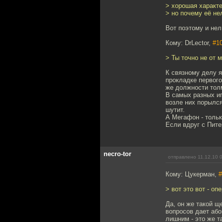
> хорошая характ
> но почему её не
Вот поэтому и нел
Кому: DrLector,
#1
> Ты точно не от 
К связному делу я
прокладке первого
же должности толм
В самых разных ип
возле них порылся
шутит.
А Мегафон - тольк
Если вдруг с Пите
necro-tor
отправлено 11.12.10 
Кому: Цукерман,
#
> вот это вот - о
Да, он же такой щ
вопросов дает або
лишним - это же та