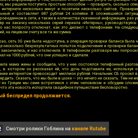
ях, мы решили поступить простым способом — проверить, сколько спи
 интернете несколько минут и посетили несколько сайтов. Провери
льный и составляет 687 рублей 24 копейки. В сложившейся ситуа
роведенном в сети, а также в количестве скаченной информации, раз у
ер на закачку нескольких серий сериала «Интерны», руководствуясь 
 то нас попросту отключат, как это делают с телефонами. На следую
й, на лицевом счету все та же сумма.
з, сеть 3G уже была недоступна, а операция проверки баланса была н
ще несколько безрезультатных попыток подключения и проверки баланс
 закончились, и нас отключили. В телефонном разговоре мы попроси
ал на 1000 рублей, что они успешно и сделали.
нила мама жены и сообщила, что у нее состоялся телефонный разго
, в котором он рассказал ей, что дочь подставила ее, используя 
ание интернетом превосходит миллион рублей. Начальник СБ просил в
рдить. Сказать, что мы были в шоке — это ничего не сказать. Тем не м
ду из Греции мы сами встретимся с этим человеком и обсудим слож
 что эта новость испортила свадебное путешествие бесповоротно.
ый беспредел продолжается.
Смотри ролики Гоблина на
канале Rutube