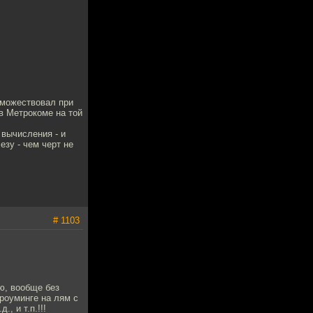
оможествовал при
в Метрокоме на той
 вычисления - и
езу - чем черт не
# 1103
ю, вообще без
роуминге на лям с
, и т.п.!!!