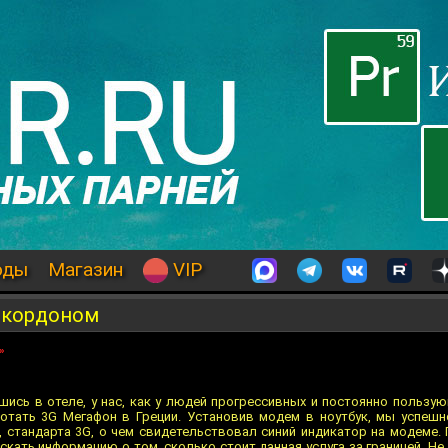
оды
Магазин
VIP
 кордоном
»
ись в отеле, у нас, как у людей прогрессивных и постоянно пользую
ботать 3G Мегафон в Греции. Установив модем в ноутбук, мы успеш
 стандарта 3G, о чем свидетельствовал синий индикатор на модеме
скать информацию о том, сколько стоит данная услуга за границей. Не