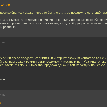
,
#1088
ддержке братков) скажет, что это была оплата за посадку, а есть ещё пла
егда вызываю, а не ловлю на обочине. не в виду подобных историй, конечн
аются. при вызове он по счетчику везет, а когда "бордюра" то только фа
ь расценки.
01:07
еческий опсос продаёт безлимитный интернет своим клиентам за те-же 7
й разницы между роуминговым модемом и местным нет. Разница только 
все элементы мошенничества: продажа одной и той-же услуги на нескол
ется
01:07
8