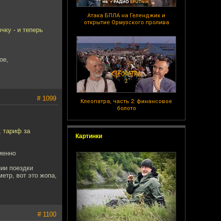
Атака БПЛА на Геленджик и
открытие Ормузского пролива
чку - и теперь
ое,
# 1099
Клеопатра, часть 2: финансовое
болото
, тариф за
Картинки
менно
нии поездки
метр, вот это жопа,
# 1100