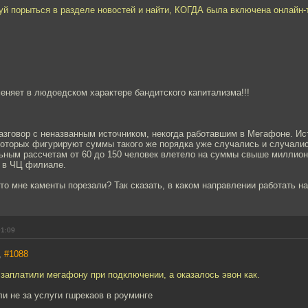
уй порыться в разделе новостей и найти, КОГДА была включена онлайн-
меняет в людоедском характере бандитского капитализма!!!
азговор с неназванным источником, некогда работавшим в Мегафоне. Ис
которых фигурируют суммы такого же порядка уже случались и случалис
ьным рассчетам от 60 до 150 человек влетело на суммы свыше миллион
д в ЧЦ филиале.
 что мне каменты порезали? Так сказать, в каком направлении работать н
01:09
,
#1088
 заплатили мегафону при подключении, а оказалось эвон как.
и не за услуги гшрекаов в роуминге