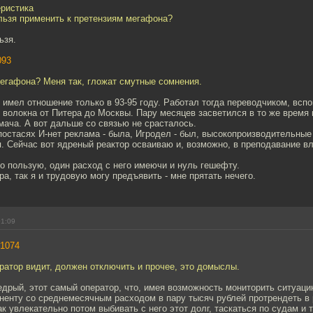
еристика
льзя применить к претензиям мегафона?
ьзя.
093
мегафона? Меня так, гложат смутные сомнения.
 имел отношение только в 93-95 году. Работал тогда переводчиком, всп
 волокна от Питера до Москвы. Пару месяцев засветился в то же время 
ача. А вот дальше со связью не срасталось.
остасях И-нет реклама - была, Игродел - был, высокопроизводительные
. Сейчас вот ядреный реактор осваиваю и, возможно, в преподавание вл
о пользую, один расход с него имеючи и нуль гешефту.
ра, так я и трудовую могу предъявить - мне прятать нечего.
01:09
1074
ператор видит, должен отключить и прочее, это домыслы.
едрый, этот самый оператор, что, имея возможность мониторить ситуаци
ненту со среднемесячным расходом в пару тысяч рублей протрендеть в 
к увлекательно потом выбивать с него этот долг, таскаться по судам и т.д.