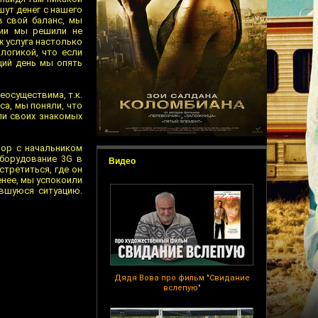
шут денег с нашего
в свой баланс, мы
ции мы решили не
ж услуга настолько
логикой, что если
щий день мы опять
еосуществима, т.к.
а, мы поняли, что
ли своих знакомых
вор с начальником
оборудование 3G в
Видео
стретиться, где он
енее, мы успокоили
ившуюся ситуацию.
Дядя Вова про фильм "Свидание
вслепую"