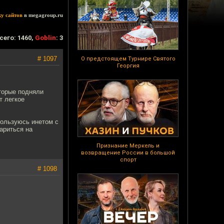
ку сайтов
в megagroup.ru
сего: 1460,
Goblin
: 3
# 1097
О предстоящем Турнире Святого
Георгия
торые подняли
т легкое
пользуюсь инетом с
ариться на
Признание Меркель и
возвращение России в большой
спорт
# 1098