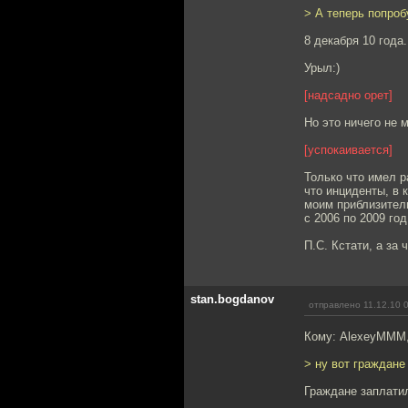
> А теперь попроб
8 декабря 10 года.
Урыл:)
[надсадно орет]
Но это ничего не 
[успокаивается]
Только что имел р
что инциденты, в 
моим приблизител
с 2006 по 2009 го
П.С. Кстати, а за
stan.bogdanov
отправлено 11.12.10 
Кому: AlexeyMMM
> ну вот граждане
Граждане заплатил