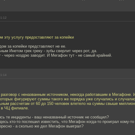
01:12
ом эту услугу предоставляют за копейки
дом за копейки представляют не ее.
ным Инетом грек греку - зубы сверлит через рот, да.
у - через ноздрю заводит. И Мегафон тут - не самый крайний.
01:14
 разговор с неназванным источником, некогда работавшим в Мегафоне. 
которых фигурируют суммы такого же порядка уже случались и случалис
ьным рассчетам от 60 до 150 человек влетело на суммы свыше миллион
д в ЧЦ филиале.
сь те инциденты - ваш неназванный источник не сообщил?
 здесь кто-то поспешил известить, что Мегафон когда-то проиграл кому-то
тересно - а сколько же дел Мегафон выиграл?