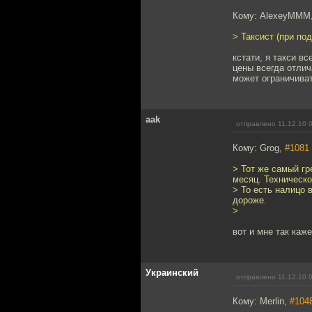
Кому: AlexeyMMM
> Таксист (при по
кстати, я такси вс
цены всегда отлич
может ограничиват
aak
отправлено 11.12.10 
Кому: Grog,
#1081
> Тот же самый гр
месяц. Техническо
> То есть налицо 
дороже.
>
вот и мне так каж
Украинский
отправлено 11.12.10 
Кому: Merlin,
#104