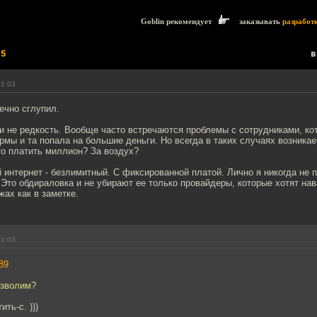
Goblin рекомендует
заказывать
разработ
15
в
01:03
ечно сглупил.
и не редкость. Вообще часто встречаются проблемы с сотрудниками, ко
мы и та попала на большие деньги. Но всегда в таких случаях возникае
то платить миллион? За воздух?
интернет - безлимитный. С фиксированной платой. Лично я никогда не 
 Это обдираловка и не убирают ее только провайдеры, которые хотят нав
ах как в заметке.
01:03
89
изволим?
ть-с. )))