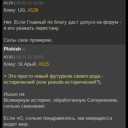
#129 |
08.01.11 22:00
Кому: UG,
#126
Нет. Если Главный по блату даст допуск на форум -
я его уважать перестану.
Силы свои проверяю.
Plohish
»
#130 |
08.01.11 22:03
Кому: St.Арый,
#115
> Это просто новый футуризм своего рода -
исторический (или pseudo-исторический?).
Ишшо на
Всемирную историю, обработанную Сатириконом,
сильно смахивает.
Если чО, сильно пондравилось, как камрадесса
видит мир.