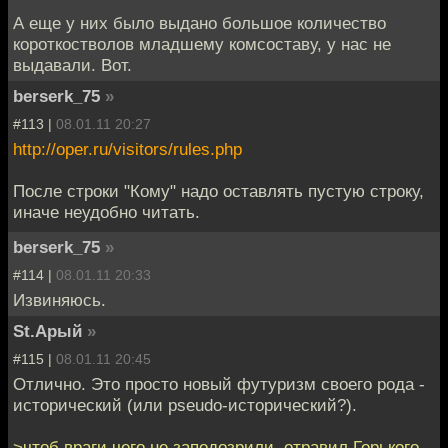
А еще у них было выдано большое количество
короткостволов младшему комсоставу, у нас не
выдавали. Вот.
berserk_75
»
#113 |
08.01.11 20:27
http://oper.ru/visitors/rules.php
После строки "Кому" надо оставлять пустую строку,
иначе неудобно читать.
berserk_75
»
#114 |
08.01.11 20:33
Извиняюсь.
St.Арый
»
#115 |
08.01.11 20:45
Отлично. Это просто новый футуризм своего рода -
исторический (или pseudo-исторический?).
>чтоб враги чего не заподозрили, отравил Горького,