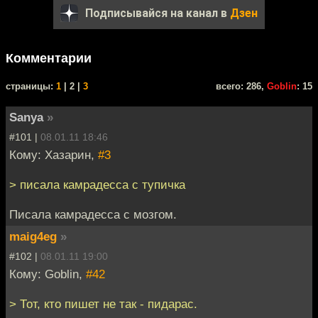
Подписывайся на канал в
Дзен
Комментарии
cтраницы:
1
| 2 |
3
всего: 286,
Goblin
: 15
Sanya
»
#101 |
08.01.11 18:46
Кому: Хазарин,
#3
> писала камрадесса с тупичка
Писала камрадесса с мозгом.
maig4eg
»
#102 |
08.01.11 19:00
Кому: Goblin,
#42
> Тот, кто пишет не так - пидарас.