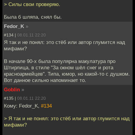
> Силы свои проверяю.
Была б шляпа, снял бы.
Fedor_K
»
#134 |
08.01.11 22:20
Я так и не понял: это стёб или автор глумится над
мифами?
В начале 90-х была популярна макулатура про
Штирлица, в стиле "За окном шёл снег и рота
красноармейцев". Типа, юмор, но какой-то с душком.
Вот данное сильно напоминает то.
Goblin
»
#135 |
08.01.11 22:20
Кому: Fedor_K,
#134
> Я так и не понял: это стёб или автор глумится над
мифами?