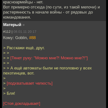
красноармейцы - нет.
Вот примерно отсюда (по сути, из такой мелочи) и
растерянность в начале войны - от рядовых до
командования.
Матерый
»
#112 |
08.01.11 20:17
Кому: Goblin,
#88
> Расскажи ещё, друг.
> >
> >
[Тянет руку: "Можно мне?! Можно мне?!"]
> >
> > А ещё автоматы были не поголовно у всех
пехотинцев, вот.
>
>
[подхватывает челюсть]
>
> Бля!
[Стоя докладывает]