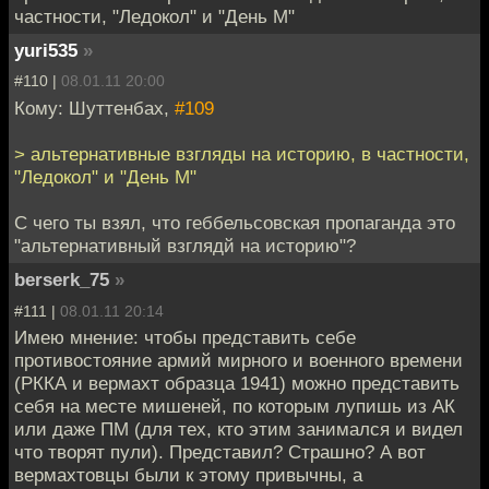
частности, "Ледокол" и "День М"
yuri535
»
#110 |
08.01.11 20:00
Кому: Шуттенбах,
#109
> альтернативные взгляды на историю, в частности,
"Ледокол" и "День М"
С чего ты взял, что геббельсовская пропаганда это
"альтернативный взглядй на историю"?
berserk_75
»
#111 |
08.01.11 20:14
Имею мнение: чтобы представить себе
противостояние армий мирного и военного времени
(РККА и вермахт образца 1941) можно представить
себя на месте мишеней, по которым лупишь из АК
или даже ПМ (для тех, кто этим занимался и видел
что творят пули). Представил? Страшно? А вот
вермахтовцы были к этому привычны, а