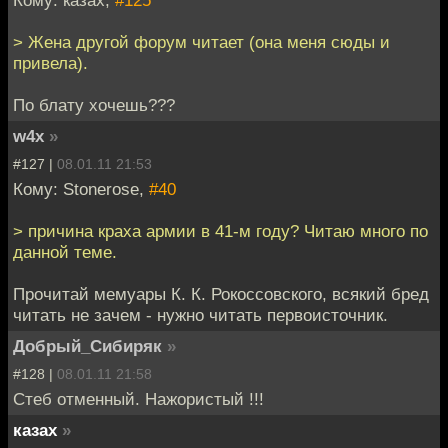
> Жена другой форум читает (она меня сюды и
привела).
По блату хочешь???
w4x
»
#127 |
08.01.11 21:53
Кому: Stonerose,
#40
> причина краха армии в 41-м году? Читаю много по
данной теме.
Прочитай мемуары К. К. Рокоссовского, всякий бред
читать не зачем - нужно читать первоисточник.
Добрый_Сибиряк
»
#128 |
08.01.11 21:58
Стеб отменный. Нажористый !!!
казах
»