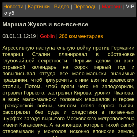
Новости
|
Картинки
|
Видео
|
Переводы
|
Магазин
|
VIP
клуб
Маршал Жуков и все-все-все
08.01.11 12:19
|
Goblin
|
286 комментариев
Агрессивную наступательную войну против Германии
товарищ Сталин планировал в обстановке
глубочайшей секретности. Первым делом он взял
отрывной календарь на сорок первый год и
повыписывал оттуда все мало-мальски значимые
праздники, чтоб приурочить к ним взятие вражеских
столиц. Потом, чтоб враги чего не заподозрили,
отравил Горького, застрелил Кирова, уронил Чкалова,
а всех мало-мальски толковых маршалов и героев
Гражданской войны, числом около сорока тысяч,
расстрелял без суда и следствия в потаенных
шурфах загодя вырытого Московского метрополитена
имени Кагановича. А на японцев, которые тихой сапой
отвоевывали у монголов исконно японские земли,