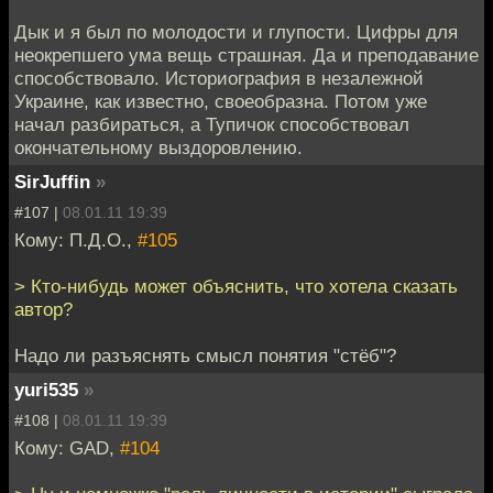
Дык и я был по молодости и глупости. Цифры для
неокрепшего ума вещь страшная. Да и преподавание
способствовало. Историография в незалежной
Украине, как известно, своеобразна. Потом уже
начал разбираться, а Тупичок способствовал
окончательному выздоровлению.
SirJuffin
»
#107 |
08.01.11 19:39
Кому: П.Д.О.,
#105
> Кто-нибудь может объяснить, что хотела сказать
автор?
Надо ли разъяснять смысл понятия "стёб"?
yuri535
»
#108 |
08.01.11 19:39
Кому: GAD,
#104