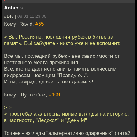
Anber
»
#145 |
08.01.11 23:35
Кому: Ravid,
#55
> Вы, Россияне, последний рубеж в битве за
память. ВЫ забудете - никто уже и не вспомнит.
Все мы, последний рубеж - вне зависимости от
настоящего места проживания.
Все, кто не дает испоганить память всяческим
пидорасам, несущим "Правду о...".
И ты, камрад, держись, не сдавайся!
Кому: Шуттенбах,
#109
> >
> простебала альтернативные взгляды на историю,
в частности, "Ледокол" и "День М"
Точнее - взгляды "альтернативно одаренных" (читай