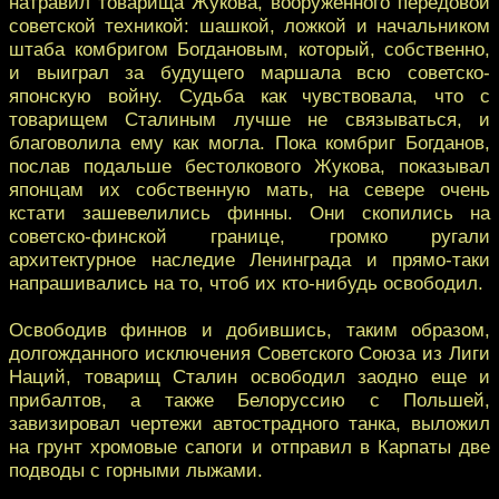
натравил товарища Жукова, вооруженного передовой
советской техникой: шашкой, ложкой и начальником
штаба комбригом Богдановым, который, собственно,
и выиграл за будущего маршала всю советско-
японскую войну. Судьба как чувствовала, что с
товарищем Сталиным лучше не связываться, и
благоволила ему как могла. Пока комбриг Богданов,
послав подальше бестолкового Жукова, показывал
японцам их собственную мать, на севере очень
кстати зашевелились финны. Они скопились на
советско-финской границе, громко ругали
архитектурное наследие Ленинграда и прямо-таки
напрашивались на то, чтоб их кто-нибудь освободил.
Освободив финнов и добившись, таким образом,
долгожданного исключения Советского Союза из Лиги
Наций, товарищ Сталин освободил заодно еще и
прибалтов, а также Белоруссию с Польшей,
завизировал чертежи автострадного танка, выложил
на грунт хромовые сапоги и отправил в Карпаты две
подводы с горными лыжами.