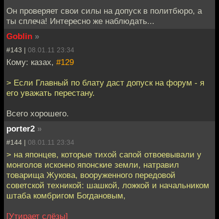
Он проверяет свои силы на допуск в политбюро, а
ты сплеча! Интересно же наблюдать...
Goblin
»
#143 |
08.01.11 23:34
Кому: казах,
#129
> Если Главный по блату даст допуск на форум - я
его уважать перестану.
Всего хорошего.
porter2
»
#144 |
08.01.11 23:34
> на японцев, которые тихой сапой отвоевывали у
монголов исконно японские земли, натравил
товарища Жукова, вооруженного передовой
советской техникой: шашкой, ложкой и начальником
штаба комбригом Богдановым,
[Утирает слёзы]