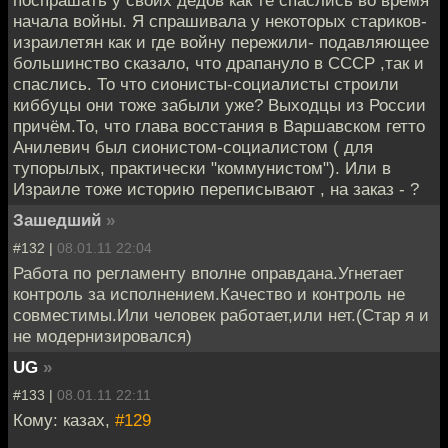
поспрашать у своих дедов как те спаслись во время
начала войны. Я спрашивала у некоторых стариков-
израилетян как и где войну пережили- подавляющее
большинство сказало, что драпануло в СССР ,так и
спаслись. То что сионисты-социалисты строили
киббуцы они тоже забыли уже? Выходцы из России
причём.То, что глава восстания в Варшавском гетто
Анилевич был сионистом-социалистом ( для
тупорылых, практически "коммунистом"). Или в
Израиле тоже историю переписывают , на заказ - ?
Зашедший
»
#132 |
08.01.11 22:04
Работа по регламенту вполне оправдана.Угнетает
контроль за исполнением.Качество и контроль не
совместимы.Или человек работает,или нет.(Стар я и
не модернизировался)
UG
»
#133 |
08.01.11 22:11
Кому: казах,
#129