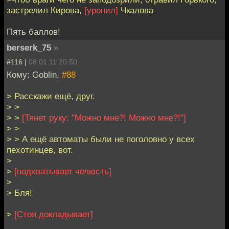
застрелил Кирова,
[уронил]
Чкалова
Пять баллов!
berserk_75
»
#116 |
08.01.11 20:50
Кому: Goblin,
#88
> Расскажи ещё, друг.
> >
> >
[Тянет руку: "Можно мне?! Можно мне?!"]
> >
> > А ещё автоматы были не поголовно у всех
пехотинцев, вот.
>
>
[подхватывает челюсть]
>
> Бля!
>
[Стоя докладывает]