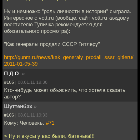
Ну и немножко "роль личности в истории" сыграла.
Интересное с vott.ru (вообще, сайт vott.ru каждому
посетителю Тупичка рекомендуется для
обязательного просмотра):
"Как генералы продали СССР Гитлеру"
http://gunm.ru/news/kak_generaly_prodali_sssr_gitleru/
2011-01-05-39
П.Д.О.
»
#105 |
08.01.11 19:30
Кто-нибудь может объяснить, что хотела сказать
автор?
Шуттенбах
»
#106 |
08.01.11 19:33
Кому: Человекъ,
#71
> Ну и вкусы у вас были, батенька!!!