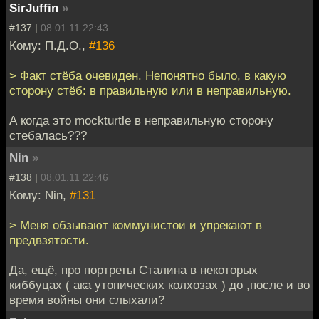
SirJuffin
»
#137 |
08.01.11 22:43
Кому: П.Д.О.,
#136
> Факт стёба очевиден. Непонятно было, в какую
сторону стёб: в правильную или в неправильную.
А когда это mockturtle в неправильную сторону
стебалась???
Nin
»
#138 |
08.01.11 22:46
Кому: Nin,
#131
> Меня обзывают коммунистои и упрекают в
предвзятости.
Да, ещё, про портреты Сталина в некоторых
киббуцах ( ака утопических колхозах ) до ,после и во
время войны они слыхали?