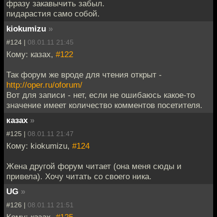
фразу закавычить забыл.
пидарастия само собой.
kiokumizu
»
#124 |
08.01.11 21:45
Кому: казах,
#122
Так форум же вроде для чтения открыт -
http://oper.ru/oforum/
Вот для записи - нет, если не ошибаюсь какое-то
значение имеет количество комментов посетителя.
казах
»
#125 |
08.01.11 21:47
Кому: kiokumizu,
#124
Жена другой форум читает (она меня сюды и
привела). Хочу читать со своего ника.
UG
»
#126 |
08.01.11 21:51
Кому: казах,
#125