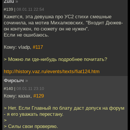
Zulu
»
#139 |
08.01.11 22:54
Кажется, эта девушка про УС2 стихи смешные
сочинила, на мотив Михалковских. "Входит Дюжев-
он контужен, по сюжету он не нужен".
Если не ошибаюсь.
Кому: vladp,
#117
> Можно ли где-нибудь подробнее почитать?
http://history.vaz.ru/events/texts/fiat124.htm
Фирсыч
»
#140 |
08.01.11 23:10
Кому: казах,
#129
> Нет. Если Главный по блату даст допуск на форум
- я его уважать перестану.
>
> Силы свои проверяю.