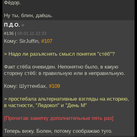
Фёдор.
Ну ты, блин, даёшь.
П.Д.О.
»
#136 |
08.01.11 22:33
Кому: SirJuffin,
#107
> Надо ли разъяснять смысл понятия "стёб"?
Факт стёба очевиден. Непонятно было, в какую
сторону стёб: в правильную или в неправильную.
Кому: Шуттенбах,
#109
> простебала альтернативные взгляды на историю,
в частности, "Ледокол" и "День М"
[Прочитав заметку дополнительные пять раз]
Теперь вижу. Болен, потому соображаю туго.