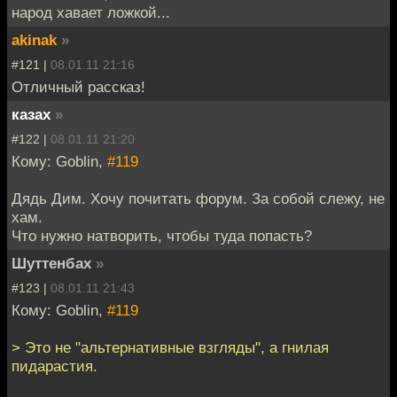
народ хавает ложкой...
akinak
»
#121 |
08.01.11 21:16
Отличный рассказ!
казах
»
#122 |
08.01.11 21:20
Кому: Goblin,
#119
Дядь Дим. Хочу почитать форум. За собой слежу, не
хам.
Что нужно натворить, чтобы туда попасть?
Шуттенбах
»
#123 |
08.01.11 21:43
Кому: Goblin,
#119
> Это не "альтернативные взгляды", а гнилая
пидарастия.