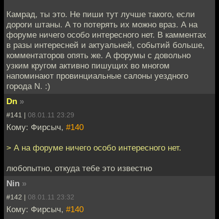
Камрад, ты это. Не пиши тут лучше такого, если
дороги штаны. А то потерять их можно враз. А на
форуме ничего особо интересного нет. В камментах
в разы интересней и актуальней, событий больше,
комментаторов опять же. А форумы с довольно
узким кругом активно пишущих во многом
напоминают провинциальные салоны уездного
города N. :)
Dn
»
#141 |
08.01.11 23:29
Кому: Фирсыч,
#140
> А на форуме ничего особо интересного нет.
любопытно, откуда тебе это известно
Nin
»
#142 |
08.01.11 23:32
Кому: Фирсыч,
#140