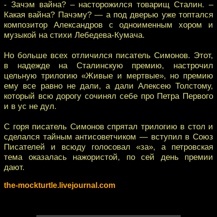
- Зачэм вайна? – насторожился товарищ Сталин. –
Какая вайна? Пачэму? — а под дверью уже топтался
композитор Александров с одноименным хором и
музыкой на стихи Лебедева-Кумача.
Но больше всех отличился писатель Симонов. Этот,
в надежде на Сталинскую премию, настрочил
цельную трилогию «Живые и мертвые», но премию
ему все равно не дали, а дали Алексею Толстому,
который всю дорогу сочинял себе про Петра Первого
и в ус не дул.
С горя писатель Симонов спрятал трилогию в стол и
сделался тайным антисоветчиком — вступил в Союз
Писателей и всюду голосовал «за», а петровская
тема оказалась нажористой, по сей день премии
дают.
the-mockturtle.livejournal.com