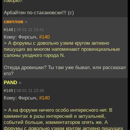
говорю!!
Арбайтен по-стахановски!!! (с)
светлов
»
#148 |
08.01.11 23:41
Кому: Фирсыч,
#140
> А форумы с довольно узким кругом активно
пишущих во многом напоминают провинциальные
салоны уездного города N.
Откуда дровишки? Ты там уже бывал, или рассказал
кто?
PAND
»
#149 |
08.01.11 23:46
Кому: Фирсыч,
#140
> А на форуме ничего особо интересного нет. В
камментах в разы интересней и актуальней,
событий больше, комментаторов опять же. А
форумы с довольно узким кругом активно пишущих