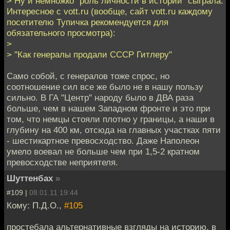
> Ну и немножко "роль личности в истории" сыграла.
Интересное с vott.ru (вообще, сайт vott.ru каждому
посетителю Тупичка рекомендуется для
обязательного просмотра):
>
> "Как генералы продали СССР Гитлеру"
Само собой, с генералов тоже спрос, но
соотношение сил все же было не в нашу пользу
сильно. В ГА "Центр" народу было в ДВА раза
больше, чем в нашем Западном фронте и это при
том, что немцы стояли плотно у границы, а наши в
глубину на 400 км, отсюда на главных участках пяти
- шестикартное превосходство. Даже Наполеон
умело воевал не больше чем при 1,5-2 кратном
превосходстве неприятеля.
Шуттенбах
»
#109 |
08.01.11 19:44
Кому: П.Д.О.,
#105
простебала альтернативные взгляды на историю, в