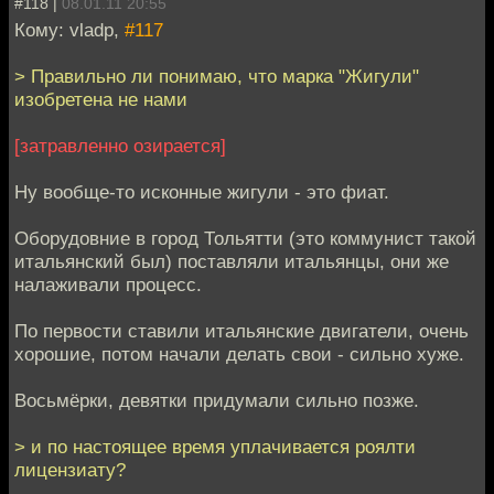
#118 |
08.01.11 20:55
Кому: vladp,
#117
> Правильно ли понимаю, что марка "Жигули"
изобретена не нами
[затравленно озирается]
Ну вообще-то исконные жигули - это фиат.
Оборудовние в город Тольятти (это коммунист такой
итальянский был) поставляли итальянцы, они же
налаживали процесс.
По первости ставили итальянские двигатели, очень
хорошие, потом начали делать свои - сильно хуже.
Восьмёрки, девятки придумали сильно позже.
> и по настоящее время уплачивается роялти
лицензиату?