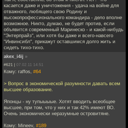
касается даже и уничтожения - удача на войне для
отважного, любящего свою Родину и
высокопрофессионального командира - дело вполне
возможное. Никто, думаю, не будет против, если
объявится современный Маринеско - и какой-нибудь
"Энтерпрайз", или хотя бы даже и всего-навсего
"Инвинсибл", прикажут оставшимся долго жить и
сидеть тихо-тихо.
akex_i4ij
»
#621 |
07.02.11 14:51
Кому: raffos,
#64
> Вопрос в экономической разумности давать всем
высшее образование.
Японцы - ну тупыыыые. Хотят вводить всеобщее
высшее, при том, что у них и так 42% имеют ВО.
Очень экономически неразумные островитяне.
Кому: Mineev,
#189