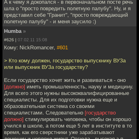
А к чему я докопался - в первоначальном посте речь
шла о "просто повредить полетную палубу". Ну, и я
представил себе "Гранит", "просто повреждающий
полетную палубу" - и меня заусило :)
Humba
»
#626 |
07.02.11 15:08
Кому: NickRomancer,
#601
> Кто кому должен, государство выпускнику ВУЗа
или выпускник ВУЗа государству?
Если государство хочет жить и развиваться - оно
[должно]
иметь промышленность, науку и медицину.
Для всего этого нужны высококвалифицированные
специалисты. Для их подготовки нужна еще и
образовательная система со своими
специалистами. Следовательно
[государство
должно]
стимулировать человека, чтобы он хорошо
учился в школе, а потом еще 5 лет в институте в то
время, как его сверстники уже зарабатывают
денюшку и неплохо живут. Отсюда - высокая з.п.,