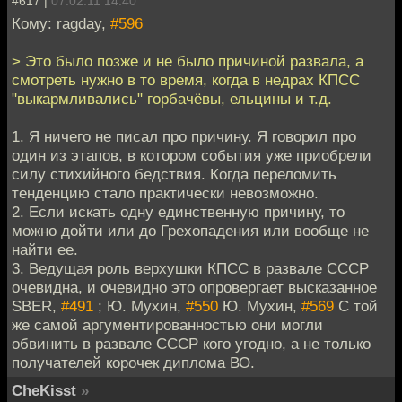
#617 |
07.02.11 14:40
Кому: ragday,
#596
> Это было позже и не было причиной развала, а
смотреть нужно в то время, когда в недрах КПСС
"выкармливались" горбачёвы, ельцины и т.д.
1. Я ничего не писал про причину. Я говорил про
один из этапов, в котором события уже приобрели
силу стихийного бедствия. Когда переломить
тенденцию стало практически невозможно.
2. Если искать одну единственную причину, то
можно дойти или до Грехопадения или вообще не
найти ее.
3. Ведущая роль верхушки КПСС в развале СССР
очевидна, и очевидно это опровергает высказанное
SBER,
#491
; Ю. Мухин,
#550
Ю. Мухин,
#569
С той
же самой аргументированностью они могли
обвинить в развале СССР кого угодно, а не только
получателей корочек диплома ВО.
CheKisst
»