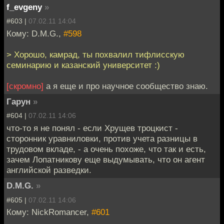
f_evgeny
»
#603 |
07.02.11 14:04
Кому: D.M.G.,
#598
> Хорошо, камрад, ты похвалил тифлисскую
семинарию и казанский университет :)
[скромно]
а я еще и про научное сообщество знаю.
Гарун
»
#604 |
07.02.11 14:06
что-то я не понял - если Хрущев троцкист -
сторонник уравниловки, против учета разницы в
трудовом вкладе, - а очень похоже, что так и есть,
зачем Лопатникову еще выдумывать, что он агент
английской разведки.
D.M.G.
»
#605 |
07.02.11 14:06
Кому: NickRomancer,
#601