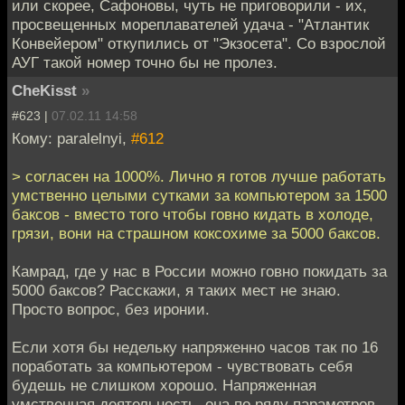
или скорее, Сафоновы, чуть не приговорили - их,
просвещенных мореплавателей удача - "Атлантик
Конвейером" откупились от "Экзосета". Со взрослой
АУГ такой номер точно бы не пролез.
CheKisst
»
#623 |
07.02.11 14:58
Кому: paralelnyi,
#612
> согласен на 1000%. Лично я готов лучше работать
умственно целыми сутками за компьютером за 1500
баксов - вместо того чтобы говно кидать в холоде,
грязи, вони на страшном коксохиме за 5000 баксов.
Камрад, где у нас в России можно говно покидать за
5000 баксов? Расскажи, я таких мест не знаю.
Просто вопрос, без иронии.
Если хотя бы недельку напряженно часов так по 16
поработать за компьютером - чувствовать себя
будешь не слишком хорошо. Напряженная
умственная деятельность, она по ряду параметров