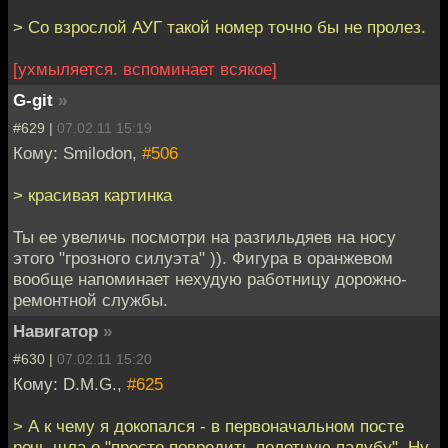
> Со взрослой АУГ такой номер точно бы не пролез.
[ухмыляется. вспоминает всякое]
G-git
»
#629 |
07.02.11 15:19
Кому: Smilodon,
#506
> красивая картинка
Ты ее увеличь посмотри на разгильдяев на носу
этого "грозного силуэта" )). Фигура в оранжевом
вообще напоминает нехудую работницу дорожно-
ремонтной службы.
Навигатор
»
#630 |
07.02.11 15:20
Кому: D.M.G.,
#625
> А к чему я докопался - в первоначальном посте
речь шла о "просто повредить полетную палубу". Ну,