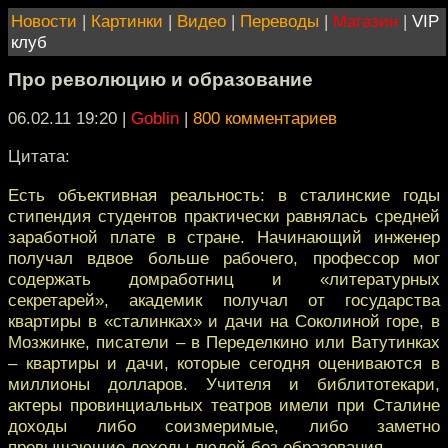
Новости
|
Картинки
|
Видео
|
Переводы
|
Магазин
|
VIP
клуб
Про революцию и образование
06.02.11 19:20
|
Goblin
|
800 комментариев
Цитата:
Есть объективная реальность: в сталинские годы
стипендия студентов практически равнялась средней
заработной плате в стране. Начинающий инженер
получал вдвое больше рабочего, профессор мог
содержать домработниц и «литературных
секретарей», академик получал от государства
квартиры в «сталинках» и дачи на Соколиной горе, в
Мозжинке, писатели – в Переделкино или Ватутинках
– квартиры и дачи, которые сегодня оцениваются в
миллионы долларов. Учителя и библитотекари,
актеры провинциальных театров имели при Сталине
доходы либо соизмеримые, либо заметно
превышающие доходы людей без образования.