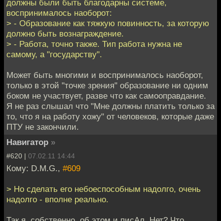
должны были быть благодарны системе,
воспринималось наоборот:
> - Образование как тяжкую повинность, за которую
должно быть вознаграждение.
> - Работа, точно также. Тип работа нужна не
самому, а "государству".
Может быть многими и воспринималось наоборот,
только в этой "точке зрения" образование ни одним
боком не участвует, разве что как самооправдание.
Я не раз слышал что "Мне должны платить только за
то, что я на работу хожу" от человеков, которые даже
ПТУ не закончили.
Навигатор
»
#620 |
07.02.11 14:44
Кому: D.M.G.,
#609
> Но сделать его небоеспособным надолго, очень
надолго - вполне реально.
Так я, собственно, об этом и писАл. Нет? Что