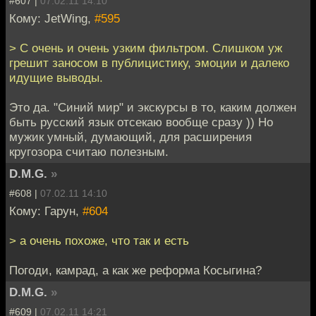
#607 |
07.02.11 14:10
Кому: JetWing,
#595
> С очень и очень узким фильтром. Слишком уж
грешит заносом в публицистику, эмоции и далеко
идущие выводы.
Это да. "Синий мир" и экскурсы в то, каким должен
быть русский язык отсекаю вообще сразу )) Но
мужик умный, думающий, для расширения
кругозора считаю полезным.
D.M.G.
»
#608 |
07.02.11 14:10
Кому: Гарун,
#604
> а очень похоже, что так и есть
Погоди, камрад, а как же реформа Косыгина?
D.M.G.
»
#609 |
07.02.11 14:21