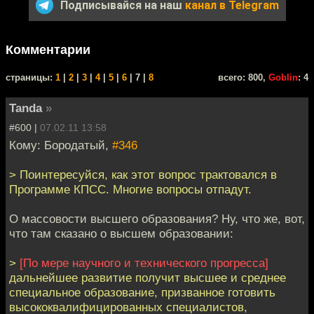
Подписывайся на наш
канал в Telegram
Комментарии
cтраницы:
1
|
2
|
3
|
4
|
5
|
6
| 7 |
8
всего: 800,
Goblin
: 4
Tanda
»
#600 |
07.02.11 13:58
Кому: Бородатый,
#346
> Поинтересуйся, как этот вопрос трактовался в
Программе КПСС. Многие вопросы отпадут.
О массовости высшего образования? Ну, что же, вот,
что там сказано о высшем образовании:
>
[По мере научного и технического прогресса]
дальнейшее развитие получит высшее и среднее
специальное образование, призванное готовить
высококвалифицированных специалистов,