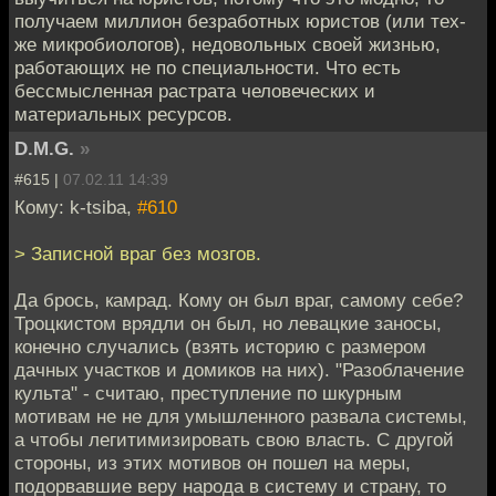
получаем миллион безработных юристов (или тех-
же микробиологов), недовольных своей жизнью,
работающих не по специальности. Что есть
бессмысленная растрата человеческих и
материальных ресурсов.
D.M.G.
»
#615 |
07.02.11 14:39
Кому: k-tsiba,
#610
> Записной враг без мозгов.
Да брось, камрад. Кому он был враг, самому себе?
Троцкистом врядли он был, но левацкие заносы,
конечно случались (взять историю с размером
дачных участков и домиков на них). "Разоблачение
культа" - считаю, преступление по шкурным
мотивам не не для умышленного развала системы,
а чтобы легитимизировать свою власть. С другой
стороны, из этих мотивов он пошел на меры,
подорвавшие веру народа в систему и страну, то