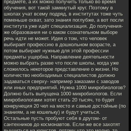
предмете, а их можно получить только во время
обучения, вот такой замкнутый круг. Поэтому в
школах учат всему подряд, в институтах тоже чуть
поменьше охват, зато знания поглубже, а вот посли
института уже идёт специализация. До получения-
же образования ни о каком сознательном выборе
речь идти не может. Идея о том, что человек
выбирает профессию в дошкольном возрасте, а
потом выбирает нужные для этой профессии
предметы ущербна. Направление деятельности
можно выбрать разве что после школы, когда уже
сложилось некоторое представление о жизни. Но
количество необходимых специалистов должно
задаваться сверху- например заказами с заводов
или иных предприятий. Нужна 1000 микробиологов?
Должно быть выпущена 1000 микробиологов. Если
микробиологами хотят стать 20 тысяч, то будет
конкрунеция 20 чел на место и самые достойные (по
знаниям, а не кошельку) и будут учиться.
Остальные пусть пробуют себя в другом- от
сантехников до космонавтов. Если-же все захотят
выучиться на юристов, потому что это модно, то