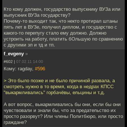
Кто кому должен, государство выпускнику ВУЗа или
выпускник ВУЗа государству?
Почему-то выходит так, что некто протирал штаны
пять лет в ВУЗе, получил диплом, и государство с
какого-то перепугу стало ему должно. Должно
устроить на работу, платить бОльшую по сравнению
с другими зп и тд и тп.
f_evgeny
»
#602 |
07.02.11 14:00
Кому: ragday,
#596
> Это было позже и не было причиной развала, а
смотреть нужно в то время, когда в недрах КПСС
"выкармливались" горбачёвы, ельцины и т.д.
А вот вопрос, выкармливались бы они, если бы они
чувствовали и знали бы, что за предательство их
просто разорвут? Или члены Политбюро, или просто
граждане?