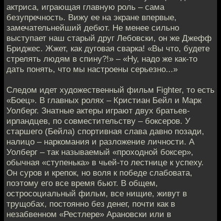
актриса, играющая главную роль – сама
безупречность. Вижу ее на экране впервые,
замечательнейший дебют. Не менее сильно
выступает наш старый друг Лебовски, он же Джефф
Бриджес. Жжет, как дуговая сварка! «Вы что, будете
стрелять людям в спину?!» – «Ну, надо же как-то
дать понять, что мы настроены серьезно...»
Следом идет художественный фильм Fighter, то есть
«Боец». В главных ролях – Кристиан Бейл и Марк
Уолберг. Знатные актеры играют двух братьев-
ирландцев, по совместительству – боксеров. У
старшего (Бейла) спортивная слава давно позади,
налицо – наркомания и разложение личности. А
Уолберг – так называемый «проходной боксер»,
обычная «ступенька» в чьей-то лестнице к успеху.
Он суров и крепок, но воля к победе слабовата,
поэтому его все время бьют. В общем,
остросоциальный фильм, все нищие, живут в
трущобах, постоянно без денег, почти как в
незабвенном «Рестлере» Арановски или в