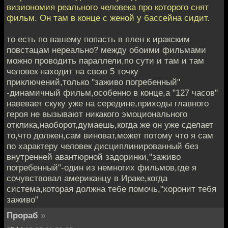
визиономия реального человека про которого снят
фильм. Он там в конце с женой у бассейна сидит.
то есть по вашему попасть в плен к иракским
повстацам нереально? между обоими фильмами
можно проводить параллели,по сути и там и там
человек находит на свою 5 точку
приключений,только "заживо погребенный"
-динамичный фильм,особенно в конце,а "127 часов"
навевает скуку уже на середине,приходы главного
героя не вызывают никакого эмоционального
отклика,наоборот,думаешь,когда же он уже сделает
то,что должен,сам виноват,может потому что я сам
по характеру человек дисциплинированный без
внутренней авантюрной задоринки,"заживо
погребенный"-один из немногих фильмов,где я
сочувствовал американцу в Ираке,когда
система,которая должна тебе помочь,"хоронит тебя
заживо"
Прораб
»