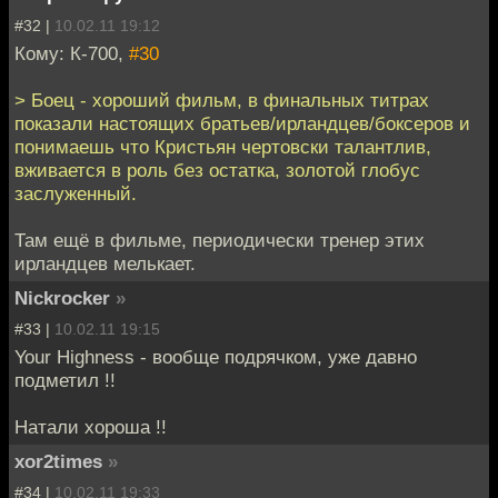
#32 |
10.02.11 19:12
Кому: К-700,
#30
> Боец - хороший фильм, в финальных титрах
показали настоящих братьев/ирландцев/боксеров и
понимаешь что Кристьян чертовски талантлив,
вживается в роль без остатка, золотой глобус
заслуженный.
Там ещё в фильме, периодически тренер этих
ирландцев мелькает.
Nickrocker
»
#33 |
10.02.11 19:15
Your Highness - вообще подрячком, уже давно
подметил !!
Натали хороша !!
xor2times
»
#34 |
10.02.11 19:33