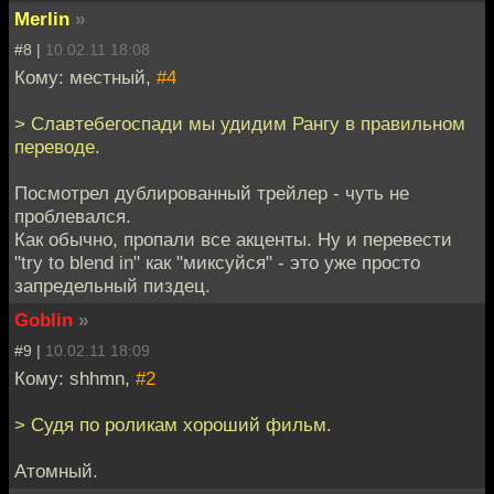
Merlin
»
#8 |
10.02.11 18:08
Кому: местный,
#4
> Славтебегоспади мы удидим Рангу в правильном
переводе.
Посмотрел дублированный трейлер - чуть не
проблевался.
Как обычно, пропали все акценты. Ну и перевести
"try to blend in" как "миксуйся" - это уже просто
запредельный пиздец.
Goblin
»
#9 |
10.02.11 18:09
Кому: shhmn,
#2
> Судя по роликам хороший фильм.
Атомный.