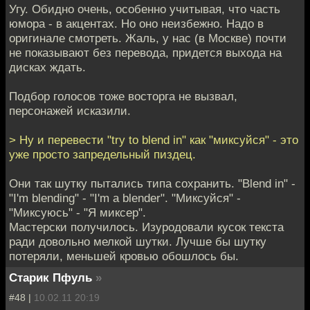
Угу. Обидно очень, особенно учитывая, что часть
юмора - в акцентах. Но оно неизбежно. Надо в
оригинале смотреть. Жаль, у нас (в Москве) почти
не показывают без перевода, придется выхода на
дисках ждать.
Подбор голосов тоже восторга не вызвал,
персонажей исказили.
> Ну и перевести "try to blend in" как "миксуйся" - это
уже просто запредельный пиздец.
Они так шутку пытались типа сохранить. "Blend in" -
"I'm blending" - "I'm a blender". "Миксуйся" -
"Миксуюсь" - "Я миксер".
Мастерски получилось. Изуродовали кусок текста
ради довольно мелкой шутки. Лучше бы шутку
потеряли, меньшей кровью обошлось бы.
Старик Пфуль
»
#48 |
10.02.11 20:19