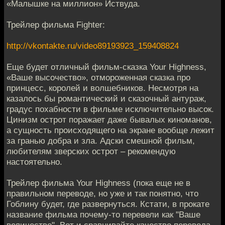
«Малышке на миллион» Иствуда.
Трейлер фильма Fighter:
http://vkontakte.ru/video89193923_159408824
Еще будет отличный фильм-сказка Your Highness,
«Ваше высочество», отмороженная сказка про
принцесс, королей и волшебников. Несмотря на
казалось бы романтический и сказочный антураж,
градус похабности в фильме исключительно высок.
Цинизм острот поражает даже бывалых киноманов,
а сущность происходящего на экране вообще лежит
за гранью добра и зла. Адски смешной фильм,
любителям зверских острот – рекомендую
настоятельно.
Трейлер фильма Your Highness (пока еще не в
правильном переводе, но уже и так понятно, что
Гоблину будет, где развернуться. Кстати, в прокате
название фильма почему-то перевели как "Ваше
величество". Вот и сравнивайте качество перевода...