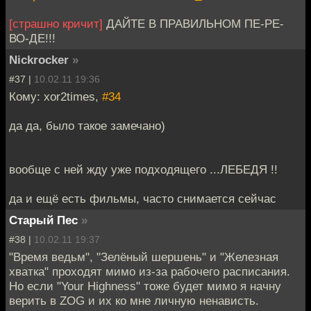
[страшно кричит]
ДАЙТЕ В ПРАВИЛЬНОМ ПЕ-РЕ-
ВО-ДЕ!!!
Nickrocker
»
#37 |
10.02.11 19:36
Кому: xor2times,
#34
да да, было такое замечано)
вообще с ней жду уже подходящего ...ЛЕБЕДЯ !!
да и ещё есть фильмы, часто снимается сейчас
Старый Пес
»
#38 |
10.02.11 19:37
"Время ведьм", "Зелёный шершень" и "Железная
хватка" проходят мимо из-за рабочего расписания.
Но если "Your Highness" тоже будет мимо я начну
верить в ZOG и их ко мне личную ненависть.