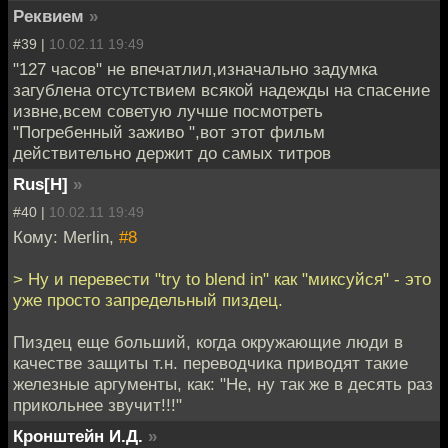
Реквием
»
#39 |
10.02.11 19:49
"127 часов" не впечатлил,изначально задумка
загублена отсутствием всякой надежды на спасение
извне,всем советую лучше посмотреть
"Погребенный заживо ",вот этот фильм
действительно держит до самых титров
Rus[H]
»
#40 |
10.02.11 19:49
Кому: Merlin,
#8
> Ну и перевести "try to blend in" как "миксуйся" - это
уже просто запредельный пиздец.
Пиздец еще больший, когда окружающие люди в
качестве защиты т.н. переводчика приводят такие
железные аргументы, как: "Не, ну так же в десять раз
прикольнее звучит!!!"
Кронштейн И.Д.
»