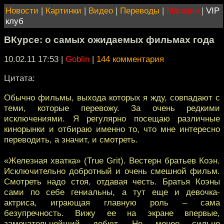
Новости
|
Картинки
|
Видео
|
Переводы
|
Магазин
|
VIP
клуб
ВКурсе: о самых ожидаемых фильмах года
10.02.11 17:53
|
Goblin
|
144 комментария
Цитата:
Обычно фильмы, выхода которых я жду, совпадают с
теми, которые перевожу. За очень редкими
исключениями. Я регулярно посещаю различные
кинорынки и отбираю именно то, что мне интересно
переводить, а значит, и смотреть.
«Железная хватка» (True Grit). Вестерн братьев Коэн.
Исключительно добротный и очень смешной фильм.
Смотреть надо стоя, отдавая честь. Братья Коэны
сами по себе гениальны, а тут еще и девочка-
актриса, играющая главную роль – сама
безупречность. Вижу ее на экране впервые,
замечательнейший дебют. Не менее сильно