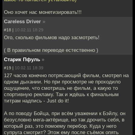
Оно хочет нас монетизировать!!!
Careless Driver
»
#18 |
10.02.11 18:29
Ого, сколько фильмов надо засмотреть!
( В правильном переводе естественно )
Старик Пфуль
»
#19 |
10.02.11 18:39
127 часов конечно потрясающий фильм, смотрел на
одном дыхании. Но при просмотре не проходило
ощущение, что смотришь не фильм, а какую то
спортивную рекламу. Так и ждёшь к финальным
титрам надпись - Just do it!
А по поводу Бойца, при всём уважении к Бэйлу, он
безусловно мега-актёрище, но так дрочить себя, в
который раз, это помоему перебор. Куда у него
супруга смотрит? Этож ему после съёмок опять