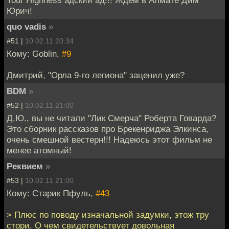
Юрич!
quo vadis
»
#51 |
10.02.11 20:34
Кому: Goblin,
#9
Дмитрий, "Орла 9-го легиона" заценил уже?
BDM
»
#52 |
10.02.11 21:00
Д.Ю., вы не читали "Лик Смерча" Роберта Говарда?
Это сборник рассказов про Брекенриджа Элкинса,
очень смешной вестерн!!! Надеюсь этот фильм не
менее атомный!
Реквием
»
#53 |
10.02.11 21:00
Кому: Старик Пфуль,
#43
> Плюс по поводу изначальной задумки, этож тру
стори. О чем свидетельствует довольная