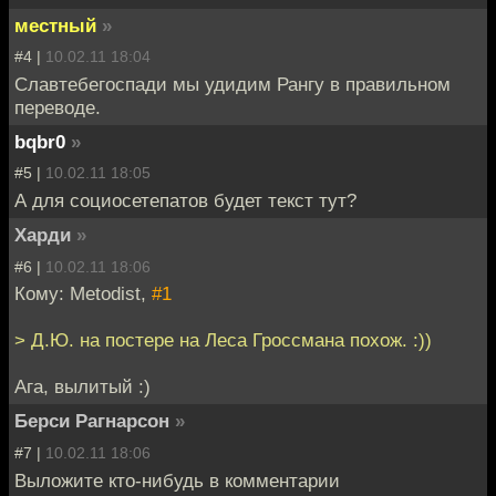
местный
»
#4 |
10.02.11 18:04
Славтебегоспади мы удидим Рангу в правильном
переводе.
bqbr0
»
#5 |
10.02.11 18:05
А для социосетепатов будет текст тут?
Харди
»
#6 |
10.02.11 18:06
Кому: Metodist,
#1
> Д.Ю. на постере на Леса Гроссмана похож. :))
Ага, вылитый :)
Берси Рагнарсон
»
#7 |
10.02.11 18:06
Выложите кто-нибудь в комментарии