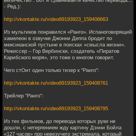
- Ред.):
http://vkontakte.ru/video89193923_159408663
Из мультиков понравился «Ранго». Испаноговорящий
хамелеон в озвучке Джонни Деппа бродит по
мексиканской пустыне в поисках «смысла жизни».
Режиссер – Гор Вербински, создатель «Пиратов
Карибского моря», это тоже о многом говорит.
Чего стОит один только тизер к "Ранго":
http://vkontakte.ru/video89193923_159408761
Трейлер "Ранго":
http://vkontakte.ru/video89193923_159408795
Из тех фильмов, до перевода которых руки не
дошли, с нетерпением жду картину Дэнни Бойла
«127 часов» про невезучего экстремала, который