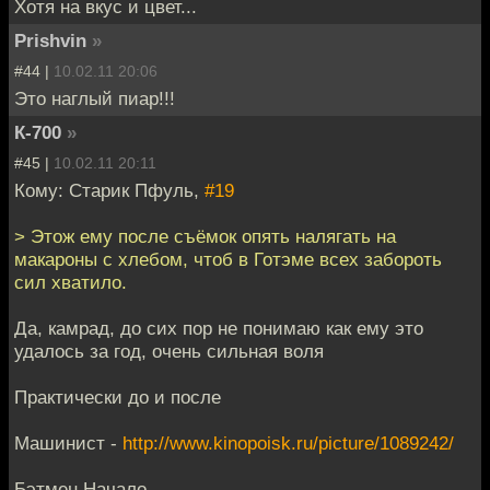
Хотя на вкус и цвет...
Prishvin
»
#44 |
10.02.11 20:06
Это наглый пиар!!!
К-700
»
#45 |
10.02.11 20:11
Кому: Старик Пфуль,
#19
> Этож ему после съёмок опять налягать на
макароны с хлебом, чтоб в Готэме всех забороть
сил хватило.
Да, камрад, до сих пор не понимаю как ему это
удалось за год, очень сильная воля
Практически до и после
Машинист -
http://www.kinopoisk.ru/picture/1089242/
Бэтмен Начало -