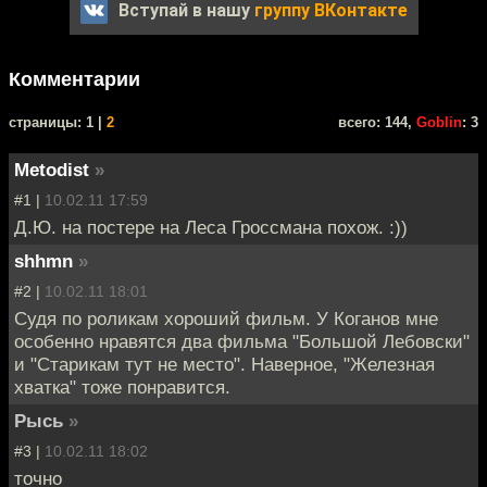
Вступай в нашу
группу ВКонтакте
Комментарии
cтраницы: 1 |
2
всего: 144,
Goblin
: 3
Metodist
»
#1 |
10.02.11 17:59
Д.Ю. на постере на Леса Гроссмана похож. :))
shhmn
»
#2 |
10.02.11 18:01
Судя по роликам хороший фильм. У Коганов мне
особенно нравятся два фильма "Большой Лебовски"
и "Старикам тут не место". Наверное, "Железная
хватка" тоже понравится.
Рысь
»
#3 |
10.02.11 18:02
точно