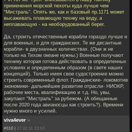
применения морской пехоты куда лучше чем
"Мистраль". Опять же, как и базовый пр.1171 может
высаживать плавающую технку на воду, а
неплавающую - на необорудованный берег.
Да, строить отечественные корабли гораздо лучше и
для военных, и для гражданских. Те же десантные
корабли- в двузначных количествах. (Они ж не
только на Тихом океане нужны.) Военные получают
технику которая готова действовать в определенных
условиях и определенным образом (в свете наших
концепций). Только имея свое судостроение можно
строить современный флот. Гражданские- локомотив
экономики- дальнейшее развитие отрасли- НИОКР,
рабочие места, квалификацию и т.д. Но, увы,
закупают "Мистраль" за рубежом. (А обещанные
после 2020 года авианосцы как строить?). Времени
нужно много и усилий.
viva4ever
»
#310 |
27.02.11 13:53