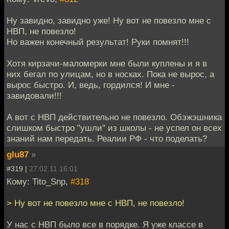
Ну завидно, завидно уже! Ну вот не повезло мне с
НВП, не повезло!
Но важен конечный результат! Руки помнят!!!
Хотя кирзачи-маломерки мне были куплены и я в
них бегал по улицам, но в носках. Пока не вырос, а
вырос быстро. И, ведь, гордился! И мне -
завидовали!!!
А вот с НВП действительно не повезло. Обэжэшника
слишком быстро "ушли" из школы - не успел он всех
знаний нам передать. Реалии РФ - что поделать?
glu87
»
#319 |
27.02.11 16:01
Кому: Tito_Snp,
#318
> Ну вот не повезло мне с НВП, не повезло!
У нас с НВП было все в порядке. Я уже классе в