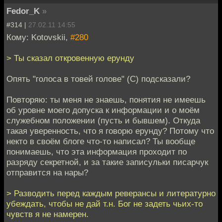
Fedor_K
»
#314 |
27.02.11 14:55
Кому: Kotovskii,
#280
> Ты сказал откровенную ерунду
Опять "голоса в товей голове" (С) подсказали?
Повторяю: ты меня не знаешь, понятия не имеешь
об уровне моего допуска к информации и о моём
служебном положении (пусть и бывшем). Откуда
такая уверенность, что я говорю ерунду? Потому что
некто в своём блоге что-то написал? Ты вообще
понимаешь, что эта информация проходит по
разряду секретной, и за такие записульки писарчук
отправится на нары?
> Разводить перед каждым реверансы и литературно
убеждать, чтобы не дай т.н. Бог не задеть чьих-то
чувств я не намерен.