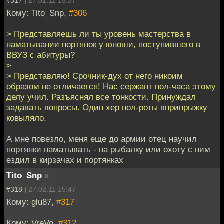
#317 |
27.02.11 15:37
Кому: Tito_Snp,
#306
> Представляешь ли ты уровень мастерства в
наматывании портянок у юноши, поступившего в
ВВУЗ с абитуры?
>
> Представляю! Срочник-дух от него никоим
образом не отличается! Нас сержант пол-часа этому
делу учил. Разъяснял все тонкости. Принуждал
задавать вопросы. Один хер пол-роты вприпрыжку
ковыляло.
А мне повезло, меня еще до армии отец научил
портянки наматывать - на рыбалку или охоту с ним
ездил в кирзачах и портянках
Tito_Snp
»
#318 |
27.02.11 15:47
Кому: glu87,
#317
Кому: VreVo,
#312