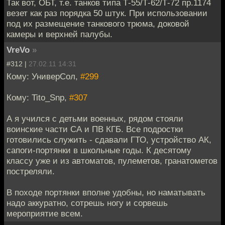
Так вот, ОБТ, т.е. танков типа Т-55/Т-62/Т-72 пр.1174
везет как раз порядка 50 штук. При использовании
под их размещение танкового трюма, доковой
камеры и верхней палубы.
VreVo
»
#312 |
27.02.11 14:31
Кому: УниверСол,
#299
Кому: Tito_Snp,
#307
А я учился с детьми военных, рядом стояли
воинские части СА и ПВ КГБ. Все подростки
готовились служить - сдавали ГТО, устройство АК,
сапоги-портянки в школьные годы. К десятому
классу уже и из автоматов, пулеметов, гранатометов
постреляли.
В походе портянки вполне удобны, но наматывать
надо аккуратно, сотрешь ногу и сорвешь
мероприятие всем.