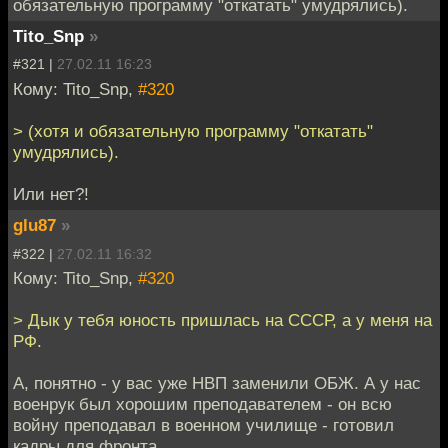
обязательную программу "откатать" умудрялись).
Tito_Snp
»
#321 |
27.02.11 16:23
Кому: Tito_Snp,
#320
> (хотя и обязательную программу "откатать"
умудрялись).
Или нет?!
glu87
»
#322 |
27.02.11 16:32
Кому: Tito_Snp,
#320
> Дык у тебя юность пришлась на СССР, а у меня на
РФ.
А, понятно - у вас уже НВП заменили ОБЖ. А у нас
военрук был хорошим преподавателем - он всю
войну преподавал в военном училище - готовил
кадры для фронта