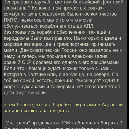
Теперь сам подумай - где там ближайший флотский
госпиталь ? Конечно, при проклятых совках-
коммунистах в средиземке было н-ое количество
ПМТО, на которых мало того что могли
обслуживаться корабли вплоть до АПЛ,
базировались корабли обеспечения, так ещё и
аэродромы были как правило. На которых сидела и
морская авиация, да и транспортники принимать
могли. Демократической России оно оказалось ни к
чему, и теперь мы посылая в Аденский залив
сраный СКР бросаем его одного с его проблемами .
Если что - помощь ждать можно только с базы.
Которая в Балтике или, ещё хлеще, на севере. По
той же самой, кстати, причине, "Кузнецов" ходит в
море с буксирами и танкерами, отчего малолетние
дети ржут как кони.
>Тем болеее, что я о борьбе с пиратами в Аденском
заливе пытаюсь рассуждать.
"Мистрали" вроде как на ТОФ собрались сбагрить ?
Теперь сам подумай, сколько оно будет чапать в