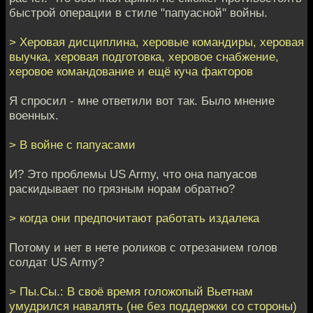
быстрой операции в стиле "папуасной" войны.
> Херовая дисциплина, херовые командиры, херовая
выучка, херовая подготовка, херовое снабжение,
херовое командование и ещё куча факторов
Я спросил - мне ответили вот так. Было мнение
военных.
> В войне с папуасами
И? Это проблемы US Army, что она папуасов
раскидывает по грязным норам обратно?
> когда они предпочитают работать издалека
Потому и нет в нете роликов с отрезанием голов
солдат US Army?
> Пы.Сы.: В своё время голожопый Вьетнам
умудрился навалять (не без поддержки со стороны)