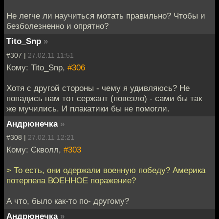
Не легче ли научиться мотать правильно? Чтобы и
безболезненно и опрятно?
Tito_Snp
»
#307 |
27.02.11 11:51
Кому: Tito_Snp,
#306
Хотя с другой стороны - чему я удивляюсь? Не
попадись нам тот сержант (повезло) - сами бы так
же мучились. И плакатики бы не помогли.
Андрюнечка
»
#308 |
27.02.11 12:21
Кому: Скволл,
#303
> То есть, они одержали военную победу? Америка
потерпела ВОЕННОЕ поражение?
А что, было как-то по- другому?
Андрюнечка
»