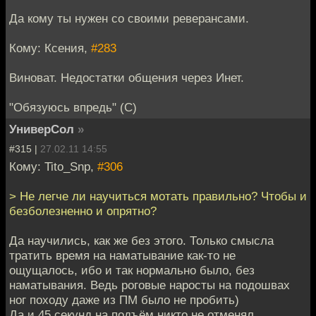
Да кому ты нужен со своими реверансами.
Кому: Ксения,
#283
Виноват. Недостатки общения через Инет.
"Обязуюсь впредь" (С)
УниверСол
»
#315 |
27.02.11 14:55
Кому: Tito_Snp,
#306
> Не легче ли научиться мотать правильно? Чтобы и
безболезненно и опрятно?
Да научились, как же без этого. Только смысла
тратить время на наматывание как-то не
ощущалось, ибо и так нормально было, без
наматывания. Ведь роговые наросты на подошвах
ног походу даже из ПМ было не пробить)
Да и 45 секунд на подъём никто не отменял.