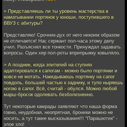
> Представляешь ли ты уровень мастерства в
наматывании портянок у юноши, поступившего в
ВВУЗ с абитуры?
Представляю! Срочник-дух от него никоим образом
не отличается! Нас сержант пол-часа этому делу
учил. Разъяснял все тонкости. Принуждал задавать
вопросы. Один хер пол-роты вприпрыжку ковыляло.
> А позднее, когда эпителий на ступнях
адаптировался к сапогам - можно было портянки и
вовсе не мотать. Накидываешь портянку на сапог
повдоль, большей частью к заднику, и тупо ныряешь
ногою в сапог. Всё, считай - обулся. Можно любой
марш-бросок одолевать безболезненно.
Тут некоторые камрады заявляют что наша форма
говно, неудобная, неопрятная, броники можно не
носить, а тут такие высказывания!!! "Парашютик" -
злое зло!