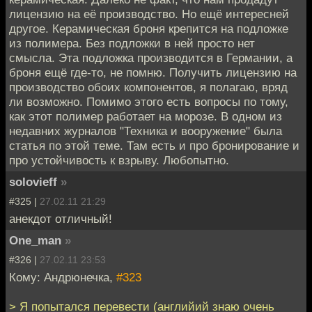
лицензию на её производство. Но ещё интересней
другое. Керамическая броня крепится на подложке
из полимера. Без подложки в ней просто нет
смысла. Эта подложка производится в Германии, а
броня ещё где-то, не помню. Получить лицензию на
производство обоих компонентов, я полагаю, вряд
ли возможно. Помимо этого есть вопросы по тому,
как этот полимер работает на морозе. В одном из
недавних журналов "Техника и вооружение" была
статья по этой теме. Там есть и про бронирование и
про устойчивость к взрыву. Любопытно.
solovieff
»
#325 |
27.02.11 21:29
анекдот отличный!
One_man
»
#326 |
27.02.11 23:53
Кому: Андрюнечка,
#323
> Я попытался перевести (английий знаю очень