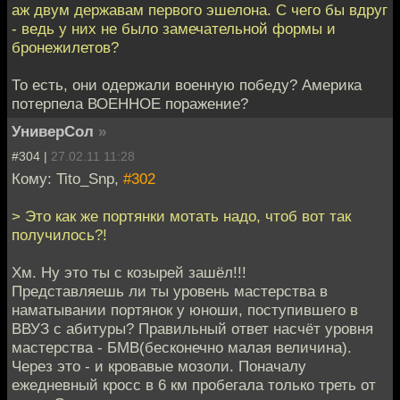
аж двум державам первого эшелона. С чего бы вдруг
- ведь у них не было замечательной формы и
бронежилетов?
То есть, они одержали военную победу? Америка
потерпела ВОЕННОЕ поражение?
УниверСол
»
#304 |
27.02.11 11:28
Кому: Tito_Snp,
#302
> Это как же портянки мотать надо, чтоб вот так
получилось?!
Хм. Ну это ты с козырей зашёл!!!
Представляешь ли ты уровень мастерства в
наматывании портянок у юноши, поступившего в
ВВУЗ с абитуры? Правильный ответ насчёт уровня
мастерства - БМВ(бесконечно малая величина).
Через это - и кровавые мозоли. Поначалу
ежедневный кросс в 6 км пробегала только треть от