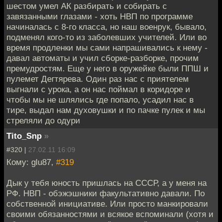
шестом умел АК разбирать и собирать с
завязанными глазами - хоть НВП по программе
начиналась с 8-го класса, но наш военрук, бывало,
подменял кого-то из заболевших учителей. Или во
время продленки мы сами напрашивались к нему -
давал автоматы и учил сборке-разборке, прочим
премудростям. Еще у него в оружейке были ППШ и
пулемет Дегтярева. Один раз нас с приятелем
выгнали с урока, а он нас поймал в коридоре и
чтобы мы не шлялись где попало, усадил нас в
тире, выдал нам духовушки и по пачке пулек и мы
стреляли до одури
Tito_Snp
»
#320 |
27.02.11 16:09
Кому: glu87,
#319
Дык у тебя юность пришлась на СССР, а у меня на
РФ. НВП - обэжэшники факультативно давали. По
собственной инициативе. Или просто манкировали
своими обязанностями и всякое вспоминали (хотя и