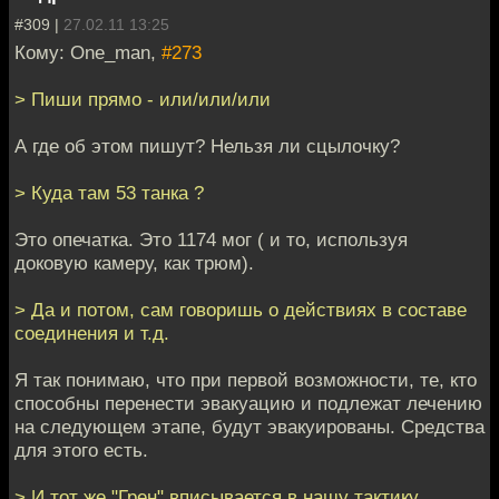
#309 |
27.02.11 13:25
Кому: One_man,
#273
> Пиши прямо - или/или/или
А где об этом пишут? Нельзя ли сцылочку?
> Куда там 53 танка ?
Это опечатка. Это 1174 мог ( и то, используя
доковую камеру, как трюм).
> Да и потом, сам говоришь о действиях в составе
соединения и т.д.
Я так понимаю, что при первой возможности, те, кто
способны перенести эвакуацию и подлежат лечению
на следующем этапе, будут эвакуированы. Средства
для этого есть.
> И тот же "Грен" вписывается в нашу тактику