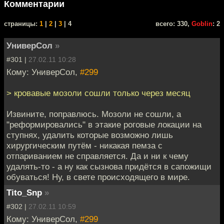
Комментарии
cтраницы:
1
|
2
|
3
| 4
всего: 330,
Goblin
: 2
УниверСол
»
#301 |
27.02.11 10:28
Кому: УниверСол,
#299
> кровавые мозоли сошли только через месяц
Извините, поправлюсь. Мозоли не сошли, а
"реформировались" в этакие роговые локации на
ступнях, удалить которые возможно лишь
хирургическим путём - никакая пемза с
отпариванием не справляется. Да и ни к чему
удалять-то - а ну как сызнова придётся в сапожищи
обуваться! Ну, в свете происходящего в мире.
Tito_Snp
»
#302 |
27.02.11 10:59
Кому: УниверСол,
#299