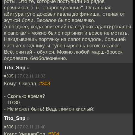
роты. Это те, которые поступили из рядов
срочников, т. н. "старослужащие". Остальная
абитура тупо доковыливала до финиша, стеная от
жуткой боли. Весёлое было времячко.
А позднее, когда эпителий на ступнях адаптировался
к сапогам - можно было портянки и вовсе не мотать.
Накидываешь портянку на сапог повдоль, большей
частью к заднику, и тупо ныряешь ногою в сапог.
Всё, считай - обулся. Можно любой марш-бросок
одолевать безболезненно.
Tito_Snp
»
#305 |
27.02.11 11:33
Кому: Скволл,
#303
- Сколько время?
- 10:30.
- Не может быть! Ведь лимон кислый!
Tito_Snp
»
#306 |
27.02.11 11:40
Кому: УниверСол,
#304