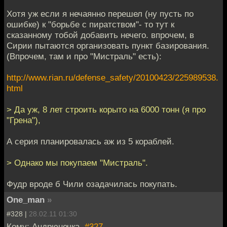
Хотя уж если я нечаянно перешел (ну пусть по
ошибке) к "борьбе с пиратством"- то тут к
сказанному тобой добавить нечего. впрочем, в
Сирии пытаются организовать пункт базирования.
(Впрочем, там и про "Мистраль" есть):
http://www.rian.ru/defense_safety/20100423/225989538.
html
> Да уж, 8 лет строить корыто на 6000 тонн (я про
"Грена"),
А серия планировалась аж из 5 кораблей.
> Однако мы покупаем "Мистраль".
Фудр вроде б Чили озадачилась покупать.
One_man
»
#328 |
28.02.11 01:30
Кому: Андрюнечка,
#327