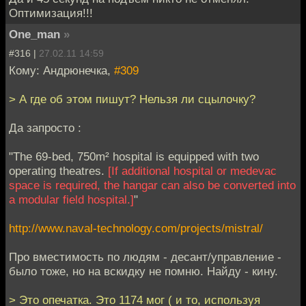
Оптимизация!!!
One_man
»
#316 |
27.02.11 14:59
Кому: Андрюнечка,
#309
> А где об этом пишут? Нельзя ли сцылочку?
Да запросто :
"The 69-bed, 750m² hospital is equipped with two
operating theatres.
[If additional hospital or medevac
space is required, the hangar can also be converted into
a modular field hospital.]
"
http://www.naval-technology.com/projects/mistral/
Про вместимость по людям - десант/управление -
было тоже, но на вскидку не помню. Найду - кину.
> Это опечатка. Это 1174 мог ( и то, используя