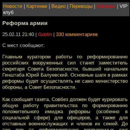
Новости
|
Картинки
|
Видео
|
Переводы
|
Магазин
|
VIP
клуб
Реформа армии
25.02.11 21:40
|
Goblin
|
330 комментариев
С мест сообщают:
Главным куратором работы по реформированию
российских вооруженных сил станет заместитель
секретаря Совета Безопасности, бывший начальник
Генштаба Юрий Балуевский. Основные шаги в рамках
реформы будет осуществлять не само министерство
обороны, а Совет Безопасности.
Как сообщает газета, Совбез должен будет курировать
общую работу правительства по формированию
положительного имиджа реформы (особенно в
социальной сфере) для офицеров, а также для
отставных военнослужащих и членов их семей. До
сих пор за реформирование вооруженных сил