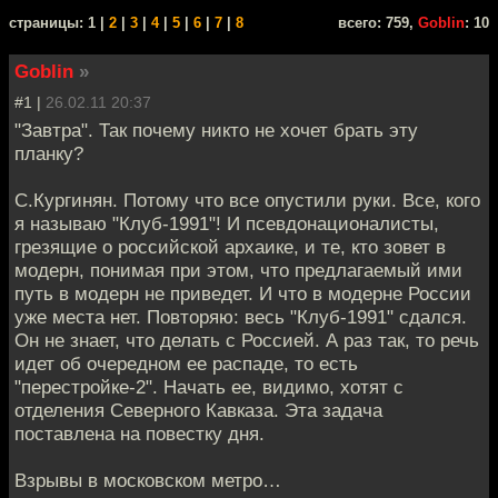
cтраницы: 1 |
2
|
3
|
4
|
5
|
6
|
7
|
8
всего: 759,
Goblin
: 10
Goblin
»
#1 |
26.02.11 20:37
"Завтра". Так почему никто не хочет брать эту
планку?
С.Кургинян. Потому что все опустили руки. Все, кого
я называю "Клуб-1991"! И псевдонационалисты,
грезящие о российской архаике, и те, кто зовет в
модерн, понимая при этом, что предлагаемый ими
путь в модерн не приведет. И что в модерне России
уже места нет. Повторяю: весь "Клуб-1991" сдался.
Он не знает, что делать с Россией. А раз так, то речь
идет об очередном ее распаде, то есть
"перестройке-2". Начать ее, видимо, хотят с
отделения Северного Кавказа. Эта задача
поставлена на повестку дня.
Взрывы в московском метро…