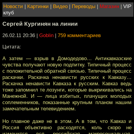
Новости
|
Картинки
|
Видео
|
Переводы
|
Магазин
|
VIP
клуб
Сергей Кургинян на линии
26.02.11 20:36
|
Goblin
|
759 комментариев
Цитата:
А затем — взрыв в Домодедово… Антикавказские
чувства получают новую подпитку. Типичный процесс
с положительной обратной связью. Типичный процесс
раскачки. Раскачка ненависти русских к Кавказу…
Раскачка ненависти Кавказа к русским. Кавказ ведь
тоже запомнил те лозунги, которые выкрикивались на
Манежной. И — лица избитых, плачущих молодых
соплеменников, показанные крупным планом нашим
замечательным телевидением.
Но главное даже не в этом. А в том, что Кавказ и
Россия объективно расходятся, коль скоро не
изменится вся российская макросоциальная,