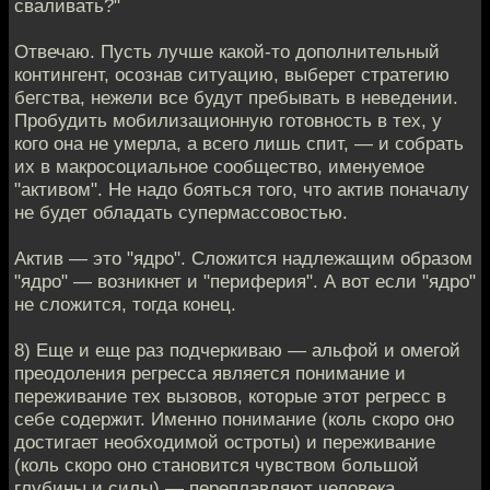
сваливать?"
Отвечаю. Пусть лучше какой-то дополнительный
контингент, осознав ситуацию, выберет стратегию
бегства, нежели все будут пребывать в неведении.
Пробудить мобилизационную готовность в тех, у
кого она не умерла, а всего лишь спит, — и собрать
их в макросоциальное сообщество, именуемое
"активом". Не надо бояться того, что актив поначалу
не будет обладать супермассовостью.
Актив — это "ядро". Сложится надлежащим образом
"ядро" — возникнет и "периферия". А вот если "ядро"
не сложится, тогда конец.
8) Еще и еще раз подчеркиваю — альфой и омегой
преодоления регресса является понимание и
переживание тех вызовов, которые этот регресс в
себе содержит. Именно понимание (коль скоро оно
достигает необходимой остроты) и переживание
(коль скоро оно становится чувством большой
глубины и силы) — переплавляют человека,