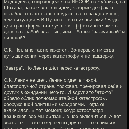
Медведева, опирающейся на ИНСОР, на Чубайса, на
Шохина, на все вот эти идеи, которые де-факто
ослабляют всю ткань государства, гораздо лучше,
чем ситуация В.В.Путина с его силовиками? Ведь
для трансформации лучше и эффективнее иметь
дело со слабой властью, чем с более "накачанной" и
сильной?
С.К. Нет, мне так не кажется. Во-первых, никогда
путь движения через катастрофу я не поддержу.
"Завтра". Но Ленин шёл через катастрофу.
С.К. Ленин не шёл, Ленин сидел в тихой,
благополучной стране, тосковал, тренировал себя и
других в ожидании чего-то. И вдруг это "что-то"
обрело облик полномасштабной катастрофы,
сооруженной элитными бездарями. Тогда он
включился. В тот момент, когда катастрофа
возникнет, все мы обязаны в неё включиться. А вот
звать её — это совершенно другое, этого никоим
образом делать нельзя. И здесь у меня есть