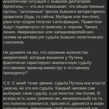
аналогичная ситуация с бывшим диктатором
Аргентины — это все показывает, что общественные
группы, "заточенные" против бывшего авторитарного
правителя (будь то сейчас Мубарак или бен-Али),
рано или поздно получат сатисфакцию. Правители
будут подвергнуты остракизму и тюрьме. Такова
линия. Американских или западноевропейских
хозяев не интересует судьба бывших политических
союзников.
Не думаете ли вы, что огромное количество
неприятелей, которые возникли у Путина,
фактически гарантируют аналогичную судьбу
отставному премьер-министру и отставному
президенту?
С.К. С моей точки зрения, судьба Путина вне власти
ужасна, но это его судьба. Каждый человек сам
выбирает свою судьбу, а уж политик тем более. И
всегда есть шанс (конечно же, минимальный) на то,
что политик изменится, проснется, двинется в ином
направлении, преодолеет свой политический рок.