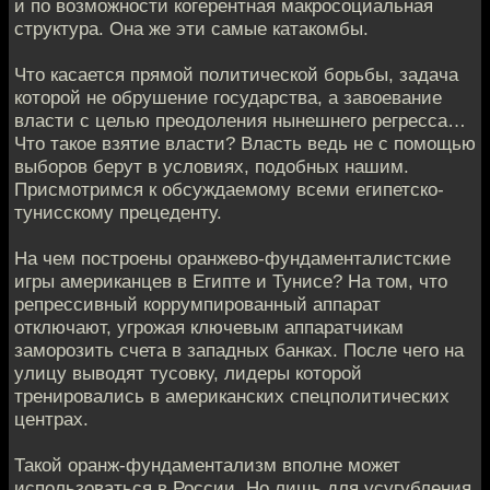
и по возможности когерентная макросоциальная
структура. Она же эти самые катакомбы.
Что касается прямой политической борьбы, задача
которой не обрушение государства, а завоевание
власти с целью преодоления нынешнего регресса…
Что такое взятие власти? Власть ведь не с помощью
выборов берут в условиях, подобных нашим.
Присмотримся к обсуждаемому всеми египетско-
тунисскому прецеденту.
На чем построены оранжево-фундаменталистские
игры американцев в Египте и Тунисе? На том, что
репрессивный коррумпированный аппарат
отключают, угрожая ключевым аппаратчикам
заморозить счета в западных банках. После чего на
улицу выводят тусовку, лидеры которой
тренировались в американских спецполитических
центрах.
Такой оранж-фундаментализм вполне может
использоваться в России. Но лишь для усугубления