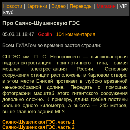
Новости
|
Картинки
|
Видео
|
Переводы
|
Магазин
|
VIP
клуб
Про Саяно-Шушенскую ГЭС
05.03.11 18:47
|
Goblin
|
104 комментария
Всем ГУЛАГом во времена застоя строили:
СШГЭС им. П. С. Непорожнего — высоконапорная
гидроэлектростанция приплотинного типа, самая
мощная электростанция России. Основные
сооружения станции расположены в Карловом створе,
в этом месте Енисей протекает в глубоко врезанной
каньонообразной долине. Передать с помощью
фотографии масштаб этого гигантского сооружения
довольно сложно. К примеру, длина гребня плотины
больше одного километра, а высота — 245 метров,
выше главного здания МГУ.
Саяно-Шушенская ГЭС, часть 1
Саяно-Шушенская ГЭС, часть 2