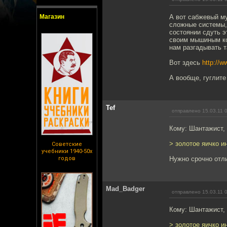
Магазин
А вот сабжевый му
сложные системы,
состоянии сдуть э
своим мышиным ко
нам разгадывать т
Вот здесь
http://w
А вообще, гуглит
Tef
отправлено 15.03.11 
Кому: Шантажист,
> золотое яичко и
Советские
учебники 1940-50х
годов
Нужно срочно отли
Mad_Badger
отправлено 15.03.11 
Кому: Шантажист,
> золотое яичко и