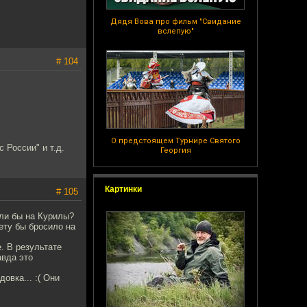
Дядя Вова про фильм "Свидание
вслепую"
# 104
О предстоящем Турнире Святого
 России" и т.д.
Георгия
Картинки
# 105
ели бы на Курилы?
ету бы бросило на
. В результате
авда это
овка... :( Они