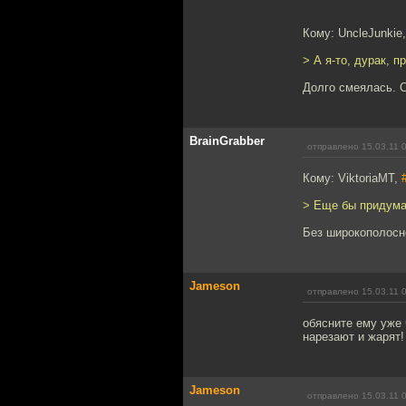
Кому: UncleJunkie
> А я-то, дурак, 
Долго смеялась. 
BrainGrabber
отправлено 15.03.11 
Кому: ViktoriaMT,
> Еще бы придума
Без широкополосно
Jameson
отправлено 15.03.11 
обясните ему уже 
нарезают и жарят! 
Jameson
отправлено 15.03.11 