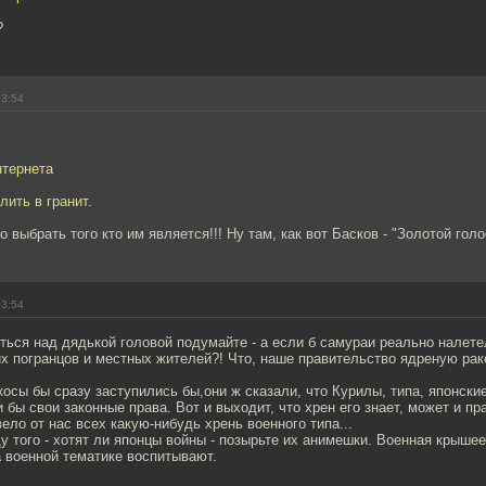
?
03:54
нтернета
лить в гранит.
выбрать того кто им является!!! Ну там, как вот Басков - "Золотой голос
03:54
ься над дядькой головой подумайте - а если б самураи реально налет
х погранцов и местных жителей?! Что, наше правительство ядреную рак
осы бы сразу заступились бы,они ж сказали, что Курилы, типа, японские
 бы свои законные права. Вот и выходит, что хрен его знает, может и пр
ело от нас всех какую-нибудь хрень военного типа...
ду того - хотят ли японцы войны - позырьте их анимешки. Военная крышеед
 военной тематике воспитывают.