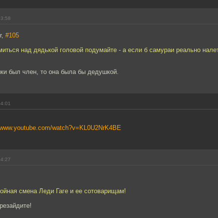
03:58
r,
#105
иться над дядькой головой подумайте - а если б самураи реально нале
ки был член, то она была бы дедушкой.
04:01
//www.youtube.com/watch?v=KL0U2NrK4BE
04:27
тойная смена Леди Гаге и ее сотоварищам!
резайдите!