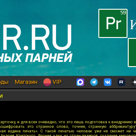
оды
Магазин
VIP
и
арточку, и для всех очевидно, что это лишь подготовка к внедрению в
сшифровать это странное слово, точнее, странную аббревиатуру
ная иудина печать». С такой печатью человек уже не сможет ни ч
Андрея Критского. Япония одна из стран-лидеров создания мировог