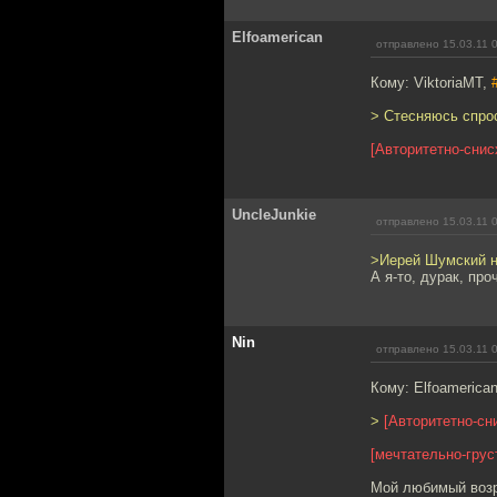
Elfoamerican
отправлено 15.03.11 
Кому: ViktoriaMT,
> Стесняюсь спро
[Авторитетно-снис
UncleJunkie
отправлено 15.03.11 
>Иерей Шумский н
А я-то, дурак, пр
Nin
отправлено 15.03.11 
Кому: Elfoamerica
>
[Авторитетно-сн
[мечтательно-грус
Мой любимый возр