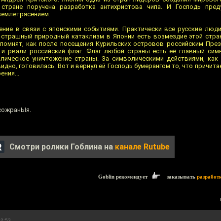
 стране поручена разработка антихристова чипа. И Господь пред
землетрясением.
ние в связи с японскими событиями. Практически все русские люди,
 страшный природный катаклизм в Японии есть возмездие этой стра
 помнят, как после посещения Курильских островов российским Пре
 и рвали российский флаг. Флаг любой страны есть её главный сим
олическое уничтожение страны. За символическими действиями, как
видно, готовилась. Вот и вернул ей Господь бумерангом то, что причит
ния...
 сожранЫя.
Смотри ролики Гоблина на
канале Rutube
Goblin рекомендует
заказывать
разработ
02:53