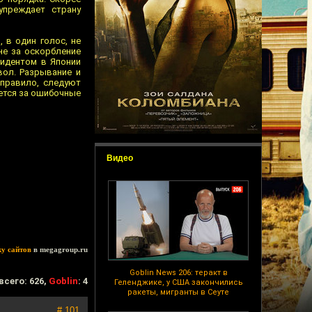
упреждает страну
 в один голос, не
не за оскорбление
зидентом в Японии
вол. Разрывание и
 правило, следуют
ается за ошибочные
Видео
ку сайтов
в megagroup.ru
Goblin News 206: теракт в
всего: 626,
Goblin
: 4
Геленджике, у США закончились
ракеты, мигранты в Сеуте
# 101