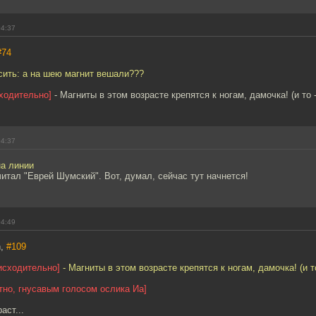
04:37
#74
сить: а на шею магнит вешали???
ходительно]
- Магниты в этом возрасте крепятся к ногам, дамочка! (и то -
04:37
а линии
очитал "Еврей Шумский". Вот, думал, сейчас тут начнется!
04:49
n,
#109
исходительно]
- Магниты в этом возрасте крепятся к ногам, дамочка! (и то
тно, гнусавым голосом ослика Иа]
аст...