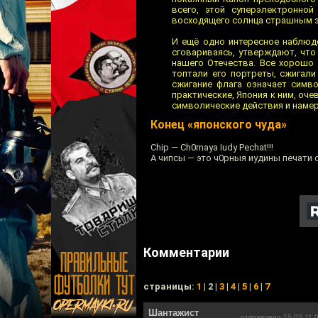
всего, этой суперэлектронной
восходящего солнца страшным 
И ещё одно интересное наблюде
сговариваясь, утверждают, что
нашего Отечества. Все хорошо
топтали его портреты, сжигали
сжигание флага означает симв
практические, Япония к ним, оче
символические действия и намере
Конец «японского чуда»
Chip — Ch0rnaya Iudy Pechat!!!
А чипсы — это ч0рныя иудины печати
Комментарии
cтраницы:
1
| 2 |
3
|
4
|
5
|
6
|
7
Шантажист
отправлено 15.03.11 