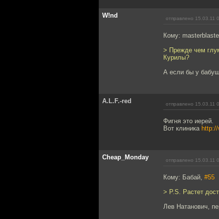
W!nd
отправлено 15.03.11 
Кому: masterblaste
> Прежде чем глум
Курилы?
А если бы у бабуш
A.L.F.-red
отправлено 15.03.11 
Фигня это иерей.
Вот клиника
http:
Cheap_Monday
отправлено 15.03.11 
Кому: Бабай,
#55
> P.S. Растет дос
Лев Натанович, пе