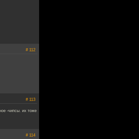
# 112
# 113
ное -чипсы. их тоже
# 114