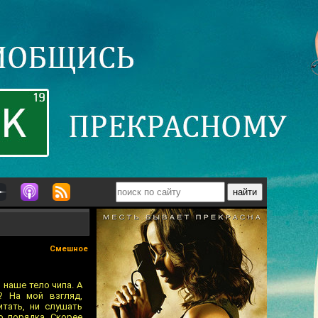
Смешное
 наше тело чипа. А
? На мой взгляд,
итать, ни слушать
о порядка. Скорее