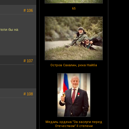
65
# 106
тели бы на
# 107
Остров Сахалин, река Найба
# 108
Медаль ордена "За заслуги перед
Отечеством" II степени