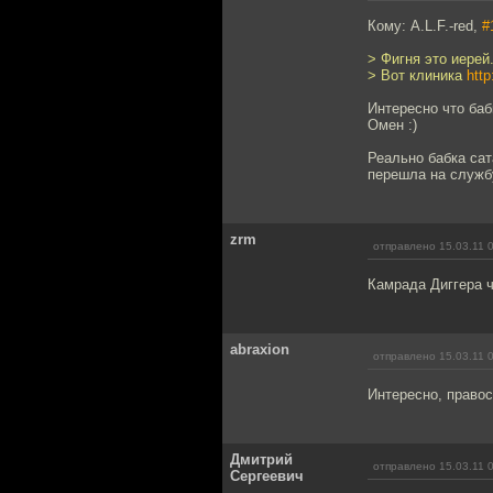
Кому: A.L.F.-red,
#
> Фигня это иерей
> Вот клиника
htt
Интересно что баб
Омен :)
Реально бабка сат
перешла на службу
zrm
отправлено 15.03.11 
Камрада Диггера ч
abraxion
отправлено 15.03.11 
Интересно, правос
Дмитрий
отправлено 15.03.11 
Сергеевич