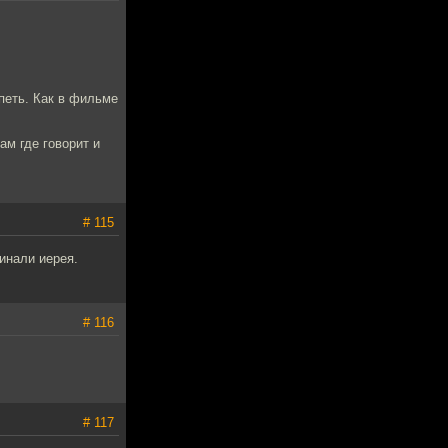
петь. Как в фильме
ам где говорит и
# 115
инали иерея.
# 116
# 117