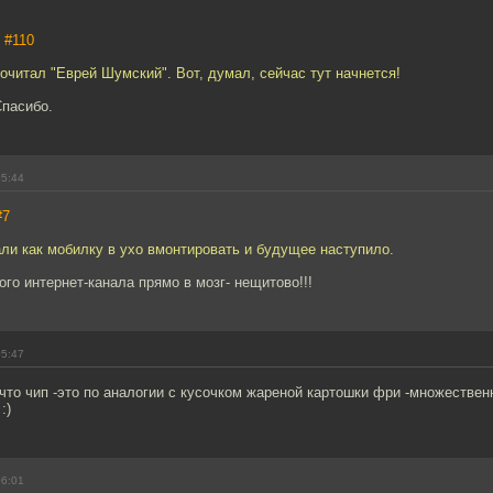
,
#110
прочитал "Еврей Шумский". Вот, думал, сейчас тут начнется!
Спасибо.
05:44
#7
ли как мобилку в ухо вмонтировать и будущее наступило.
го интернет-канала прямо в мозг- нещитово!!!
05:47
что чип -это по аналогии с кусочком жареной картошки фри -множествен
:)
06:01