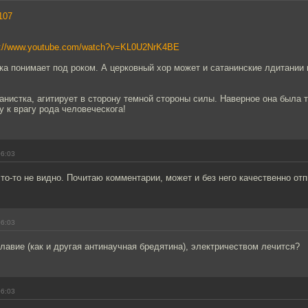
107
.
p://www.youtube.com/watch?v=KL0U2NrK4BE
ка понимает под роком. А церковный хор может и сатанинские лдитании 
анистка, агитирует в сторону темной стороны силы. Наверное она была т
 к врагу рода человеческога!
06:03
то-то не видно. Почитаю комментарии, может и без него качественно отп
06:03
лавие (как и другая антинаучная бредятина), электричеством лечится?
06:03