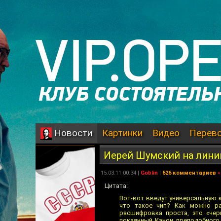
Картинки
Видео
Перев
Новости
Иерей Шумский на лини
15.03.11 00:34 |
Goblin
|
626 комментариев
»
Цитата:
Вот-вот введут универсальную к
что такое чип? Как можно ра
расшифровка проста, это «чер
покаянный Канон преподобного 