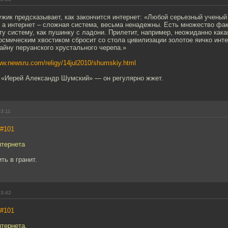
жик предсказывает, как закончится интернет: «Любой серьезный ученый 
 а интернет – сложная система, весьма ненадежны. Есть множество фак
ту систему, как пушинку с ладони. Прилетит, например, неожиданно кака
смическим хвостиком сбросит со стола цивилизации золотое яичко инте
айну перуанского хрустального черепа.»
ww.newsru.com/religy/14jul2010/shumskiy.html
е «Иерей Александр Шумский» — он регулярно жжет.
03:11
#101
нтернета
ть в гранит.
03:42
#101
нтернета.