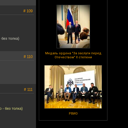
# 109
 без толка)
Медаль ордена "За заслуги перед
# 110
Отечеством" II степени
# 111
 - без толка)
РВИО