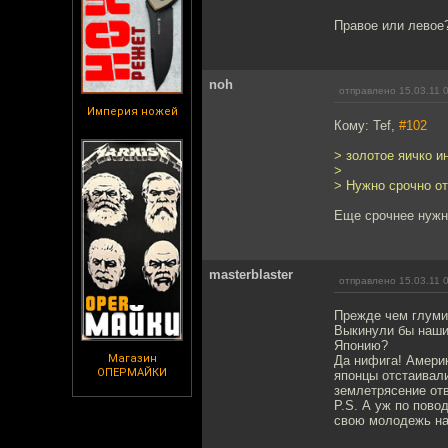
Правое или левое
noh
отправлено 15.03.11 
Империя ножей
Кому: Tef,
#102
> золотое яичко и
>
> Нужно срочно от
Еще срочнее нужно 
masterblaster
отправлено 15.03.11 
Прежде чем глумит
Выкинули бы наши
Японию?
Магазин
Да нифига! Америк
ОПЕРМАЙКИ
японцы отстаивали
землетрясение отв
P.S. А уж по пово
свою молодежь на