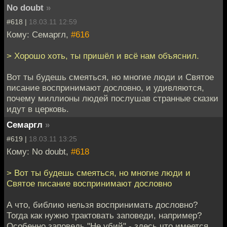
No doubt
»
#618 |
18.03.11 12:59
Кому: Семаргл,
#616
> Хорошо хоть, ты пришёл и всё нам объяснил.
Вот ты будешь смеяться, но многие люди и Святое
писание воспринимают дословно, и удивляются,
почему миллионы людей послушав странные сказки
идут в церковь.
Семаргл
»
#619 |
18.03.11 13:25
Кому: No doubt,
#618
> Вот ты будешь смеяться, но многие люди и
Святое писание воспринимают дословно
А что, библию нельзя воспринимать дословно?
Тогда как нужно трактовать заповеди, например?
Особенно заповедь "Не убий" - здесь что имеется