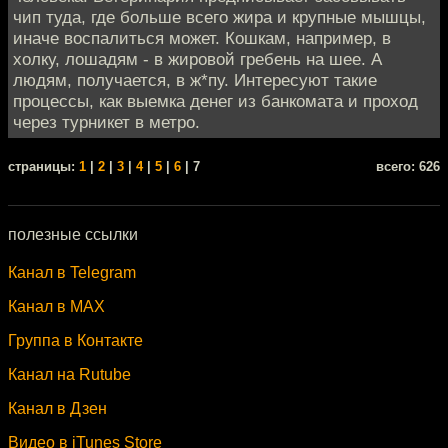
чип туда, где больше всего жира и крупные мышцы,
иначе воспалиться может. Кошкам, например, в
холку, лошадям - в жировой гребень на шее. А
людям, получается, в ж*пу. Интересуют такие
процессы, как выемка денег из банкомата и проход
через турникет в метро.
cтраницы:
1
|
2
|
3
|
4
|
5
|
6
| 7
всего: 626
полезные ссылки
Канал в Telegram
Канал в MAX
Группа в Контакте
Канал на Rutube
Канал в Дзен
Видео в iTunes Store