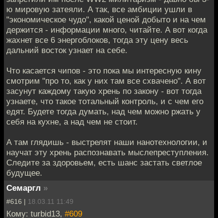
ю мировую затеяли. А так, все амбиции ушли в
"экономическое чудо", какой ценой добыто и на чем
держится - информации много, читайте. А вот когда
жахнет все 6 энергоблоков, тогда эту цену весь
дальний восток узнает на себе.
Что касается чипов - это пока мы интересную кину
смотрим "про то, как у них там все схвачено". А вот
засунут каждому такую хрень по закону - вот тогда
узнаете, что такое тотальный контроль, и с чем его
едят. Будете тогда думать, над чем можно ржать у
себя на кухне, а над чем не стоит.
А там глядишь - выстрелят наши нанотехнологии, и
научат эту хрень распознавать мыслепреступления.
Следите за здоровьем, есть шанс застать светлое
будущее.
Семаргл
»
#616 |
18.03.11 11:49
Кому: turbid13,
#609