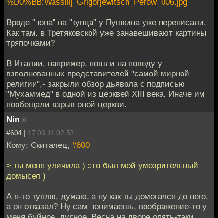
%D0%BB:Wassilij_Grigorjewitsch_Perow_006.jpg
Вроде "попа" на "купца" у Пушкина уже переписали.
Как там, в Третяковcкой уже занавешивают картины
тряпочками?
В Италии, например, пошли на поводу у
взволнованных представителей "самой мирной
религии",- закрыли обзор дьявола c подписью
"Мухаммед" в одной из церквей XIII века. Иначе им
пообещали взрыв оной церкви.
Nin
»
#604 |
17.03.11 02:57
Кому: Скиталец,
#600
> ты меня уличила ) это был мой умозрительный
домысел )
А я-то туплю, думаю, а ну как ты домогался до него,
а он отказал? Ну сам понимаешь, воображение-то у
меня буйное, дурное. Весна на дворе опять-таки,