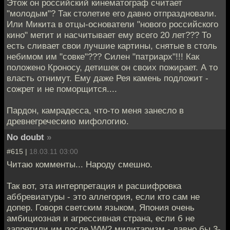
Этож он российский кинематограф считает
"молодым"? Так столетие его давно отпраздновали.
Или Микита в отцы-основатели "нового российского
кино" метит и насчитывает ему всего 20 лет??? То
есть сливает свои лучшие картины, снятые в столь
небимом им "совке"??? Силен "патриарх"!!! Как
положено Кроносу, детишек он своих пожирает. А то
власть отнимут. Ему даже Рея камень подложит -
сожрет и не поморщится....
Пардон, камрадесса, что-то меня занесло в
древнегреческию мифологию.
No doubt
»
#615 |
18.03.11 03:00
Читаю комменты... Народу смешно.
Так вот, эта интерпретация и расшифровка
аббревиатуры - это аллегория, если кто сам не
допер. Говоря светским языком, Япония очень
амбициозная и агрессивная страна, если б не
запретили им после WW2 милитаризм - давно бы 3-