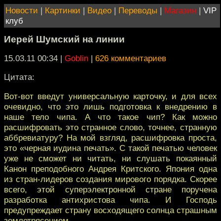
Новости
|
Картинки
|
Видео
|
Переводы
|
Магазин
|
VIP
клуб
Иерей Шумский на линии
15.03.11 00:34
|
Goblin
|
626 комментариев
Цитата:
Вот-вот введут универсальную карточку, и для всех
очевидно, что это лишь подготовка к внедрению в
наше тело чипа. А что такое чип? Как можно
расшифровать это странное слово, точнее, странную
аббревиатуру? На мой взгляд, расшифровка проста,
это «черная иудина печать». С такой печатью человек
уже не сможет ни читать, ни слушать покаянный
Канон преподобного Андрея Критского. Япония одна
из стран-лидеров создания мирового порядка. Скорее
всего, этой суперэлектронной стране поручена
разработка антихристова чипа. И Господь
предупреждает страну восходящего солнца страшным
землетрясением.