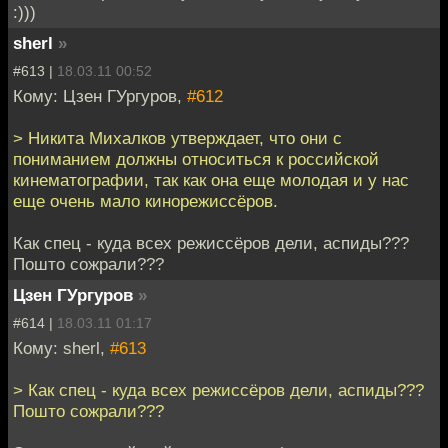
:)))
sherl
»
#613 |
18.03.11 00:52
Кому: Цзен ГУргуров,
#612
> Никита Михалков утверждает, что они с
пониманием должны относиться к российской
кинематографии, так как она еще молодая и у нас
еще очень мало кинорежиссёров.
Как спец - куда всех режиссёров дели, аспиды???
Пошто сожрали???
Цзен ГУргуров
»
#614 |
18.03.11 01:17
Кому: sherl,
#613
> Как спец - куда всех режиссёров дели, аспиды???
Пошто сожрали???