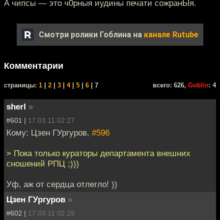
А чипсы — это ч0рныя иудины печати сожранЫя.
Смотри ролики Гоблина на
канале Rutube
Комментарии
cтраницы:
1
|
2
|
3
|
4
|
5
|
6
| 7
всего: 626,
Goblin
: 4
sherl
»
#601 |
17.03.11 02:27
Кому: Цзен ГУргуров,
#596
> Пока только кураторы департамента внешних
сношений РПЦ ;)))
Уф, аж от сердца отлегло! ))
Цзен ГУргуров
»
#602 |
17.03.11 02:29