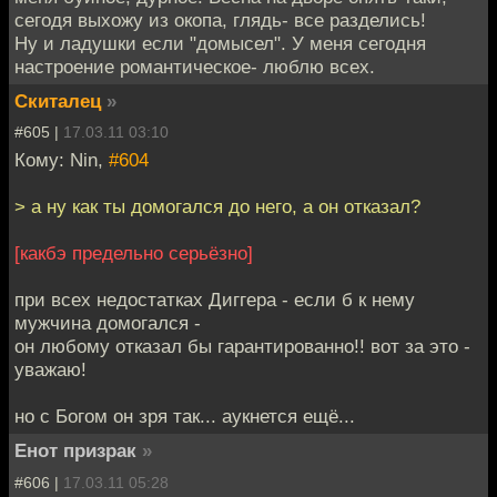
сегодя выхожу из окопа, глядь- все разделись!
Ну и ладушки если "домысел". У меня сегодня
настроение романтическое- люблю всех.
Скиталец
»
#605 |
17.03.11 03:10
Кому: Nin,
#604
> а ну как ты домогался до него, а он отказал?
[какбэ предельно серьёзно]
при всех недостатках Диггера - если б к нему
мужчина домогался -
он любому отказал бы гарантированно!! вот за это -
уважаю!
но с Богом он зря так... аукнется ещё...
Енот призрак
»
#606 |
17.03.11 05:28