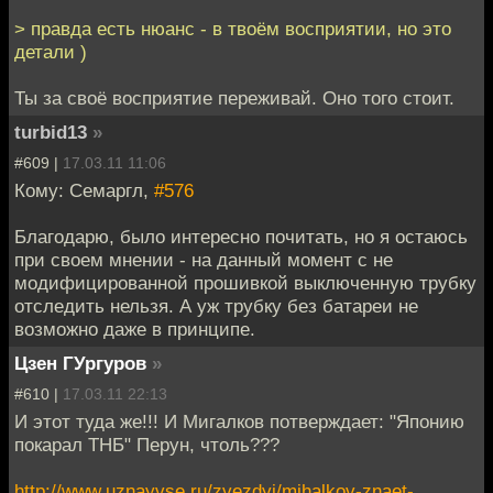
> правда есть нюанс - в твоём восприятии, но это
детали )
Ты за своё восприятие переживай. Оно того стоит.
turbid13
»
#609 |
17.03.11 11:06
Кому: Семаргл,
#576
Благодарю, было интересно почитать, но я остаюсь
при своем мнении - на данный момент с не
модифицированной прошивкой выключенную трубку
отследить нельзя. А уж трубку без батареи не
возможно даже в принципе.
Цзен ГУргуров
»
#610 |
17.03.11 22:13
И этот туда же!!! И Мигалков потверждает: "Японию
покарал ТНБ" Перун, чтоль???
http://www.uznayvse.ru/zvezdyi/mihalkov-znaet-