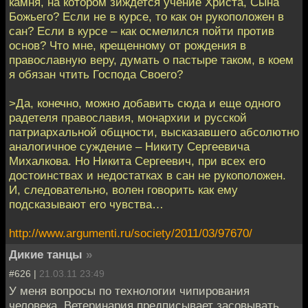
камня, на котором зиждется учение Христа, Сына
Божьего? Если не в курсе, то как он рукоположен в
сан? Если в курсе – как осмелился пойти против
основ? Что мне, крещенному от рождения в
православную веру, думать о пастыре таком, в коем
я обязан чтить Господа Своего?
>Да, конечно, можно добавить сюда и еще одного
радетеля православия, монархии и русской
патриархальной общности, высказавшего абсолютно
аналогичное суждение – Никиту Сергеевича
Михалкова. Но Никита Сергеевич, при всех его
достоинствах и недостатках в сан не рукоположен.
И, следовательно, волен говорить как ему
подсказывают его чувства…
http://www.argumenti.ru/society/2011/03/97670/
Дикие танцы
»
#626 |
21.03.11 23:49
У меня вопросы по технологии чипирования
человека. Ветеринария предписывает засовывать