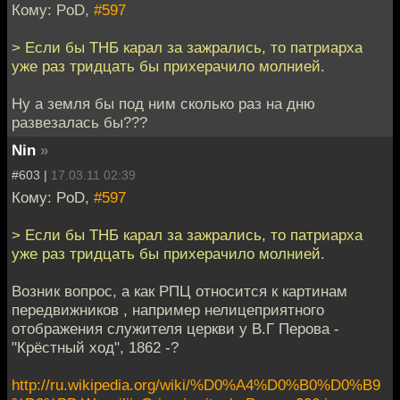
Кому: PoD,
#597
> Если бы ТНБ карал за зажрались, то патриарха
уже раз тридцать бы прихерачило молнией.
Ну а земля бы под ним сколько раз на дню
развезалась бы???
Nin
»
#603 |
17.03.11 02:39
Кому: PoD,
#597
> Если бы ТНБ карал за зажрались, то патриарха
уже раз тридцать бы прихерачило молнией.
Возник вопрос, а как РПЦ относится к картинам
передвижников , например нелицеприятного
отобpажения служителя церкви у В.Г Перова -
"Крёстный ход", 1862 -?
http://ru.wikipedia.org/wiki/%D0%A4%D0%B0%D0%B9