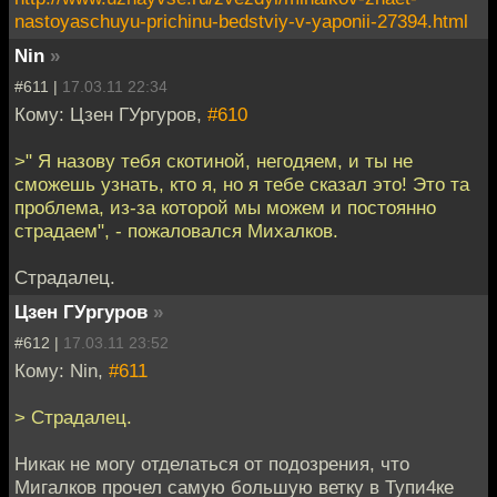
nastoyaschuyu-prichinu-bedstviy-v-yaponii-27394.html
Nin
»
#611 |
17.03.11 22:34
Кому: Цзен ГУргуров,
#610
>" Я назову тебя скотиной, негодяем, и ты не
сможешь узнать, кто я, но я тебе сказал это! Это та
проблема, из-за которой мы можем и постоянно
страдаем", - пожаловался Михалков.
Страдалец.
Цзен ГУргуров
»
#612 |
17.03.11 23:52
Кому: Nin,
#611
> Страдалец.
Никак не могу отделаться от подозрения, что
Мигалков прочел самую большую ветку в Тупи4ке