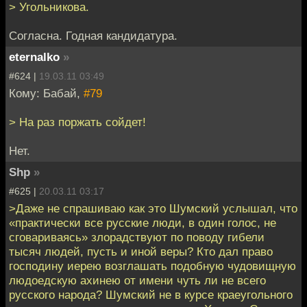
> Угольникова.
Согласна. Годная кандидатура.
eternalko
»
#624 |
19.03.11 03:49
Кому: Бабай,
#79
> На раз поржать сойдет!
Нет.
Shp
»
#625 |
20.03.11 03:17
>Даже не спрашиваю как это Шумский услышал, что
«практически все русские люди, в один голос, не
сговариваясь» злорадствуют по поводу гибели
тысяч людей, пусть и иной веры? Кто дал право
господину иерею возглашать подобную чудовищную
людоедскую ахинею от имени чуть ли не всего
русского народа? Шумский не в курсе краеугольного