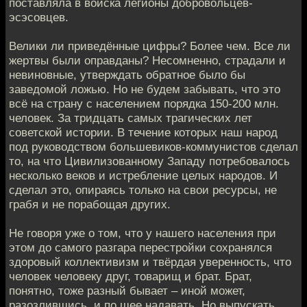
поставляла в войска легионы добровольцев-
эсэсовцев.
Велики ли приведённые цифры? Более чем. Все ли
жертвы были оправданы? Несомненно, страдали и
невиновные, утверждать обратное было бы
заведомой ложью. Но не будем забывать, что это
всё на страну с населением порядка 150-200 млн.
человек. За тридцать самых трагических лет
советской истории. В течение которых наш народ
под руководством большевиков-коммунистов сделал
то, на что Цивилизованному Западу потребовалось
несколько веков и истребление целых народов. И
сделал это, опираясь только на свои ресурсы, не
грабя и не порабощая других.
Не говоря уже о том, что у нашего населения при
этом до самого разгара перестройки сохранялся
здоровый коллективизм и твёрдая уверенность, что
человек человеку друг, товарищ и брат. Брат,
понятно, тоже разный бывает – иной может,
разозлившись, и по шее надавать. Но выпускать