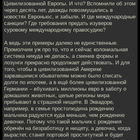
Цивилизованной Европы. И что? Вспомнили об этом
через десять лет, дважды повозмущались в
новостях Евроньюс, и забыли. И где международные
санкции? Где требования предать изуверов
суровому международному правосудию?
А ведь эти примеры далеко не единственные.
Промолчим уж про то, что и сейчас колониальная
система никуда не делась, а сменив формы и
лозунги прекрасно продолжает действовать. И для
того, чтобы в цивилизованной Америке
зарвавшимся обывателям можно было списать
долги по ипотеке, а в ещё более цивилизованной
Германии – вбухивать миллионы евро в заботу о
домашних животных, целые регионы мира
пребывают в страшной нищете. В Эквадоре,
например, в семье простолюдина рождению
мальчика радуются куда меньше, чем рождению
девочки. Потому что такой мальчик с рождения
обречён на безработицу и нищету, а девочка, когда
вырастет, станет портовой проституткой и будет