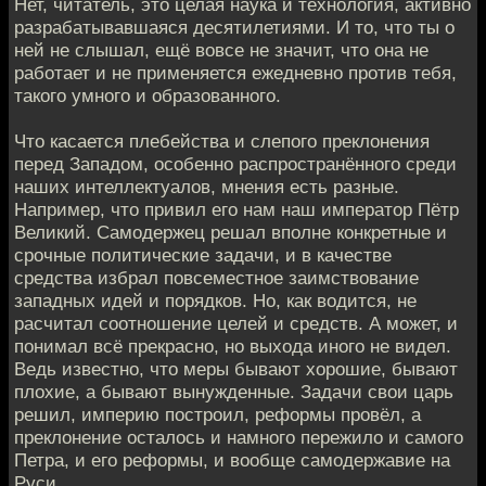
Нет, читатель, это целая наука и технология, активно
разрабатывавшаяся десятилетиями. И то, что ты о
ней не слышал, ещё вовсе не значит, что она не
работает и не применяется ежедневно против тебя,
такого умного и образованного.
Что касается плебейства и слепого преклонения
перед Западом, особенно распространённого среди
наших интеллектуалов, мнения есть разные.
Например, что привил его нам наш император Пётр
Великий. Самодержец решал вполне конкретные и
срочные политические задачи, и в качестве
средства избрал повсеместное заимствование
западных идей и порядков. Но, как водится, не
расчитал соотношение целей и средств. А может, и
понимал всё прекрасно, но выхода иного не видел.
Ведь известно, что меры бывают хорошие, бывают
плохие, а бывают вынужденные. Задачи свои царь
решил, империю построил, реформы провёл, а
преклонение осталось и намного пережило и самого
Петра, и его реформы, и вообще самодержавие на
Руси.