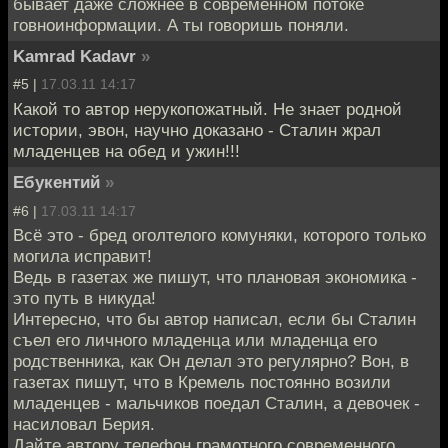
бывает даже сложнее в современном потоке
говноинформации. А ты говоришь поняли.
Kamrad Kadavr
»
#5 |
17.03.11 14:17
Какой то автор нерукопожатный. Не знает родной
истории, эвон, научно доказано - Сталин жрал
младенцев на обед и ужин!!!
Ебукентий
»
#6 |
17.03.11 14:17
Всё это - бред оголтелого комуняки, которого только
могила исправит!
Ведь в газетах же пишут, что плановая экономика -
это путь в никуда!
Интересно, что бы автор написал, если бы Сталин
съел его личного младенца или младенца его
родственника, как Он делал это регулярно? Вон, в
газетах пишут, что в Кремель постоянно возили
младенцев - мальчиков поедал Сталин, а девочек -
насиловал Берия.
Дайте автору телефон грамотного современного