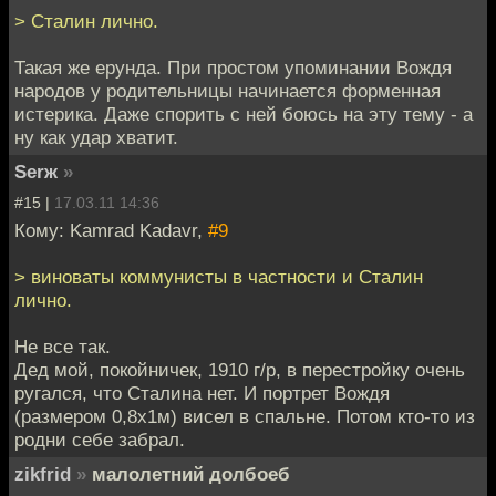
> Сталин лично.
Такая же ерунда. При простом упоминании Вождя
народов у родительницы начинается форменная
истерика. Даже спорить с ней боюсь на эту тему - а
ну как удар хватит.
Serж
»
#15 |
17.03.11 14:36
Кому: Kamrad Kadavr,
#9
> виноваты коммунисты в частности и Сталин
лично.
Не все так.
Дед мой, покойничек, 1910 г/р, в перестройку очень
ругался, что Сталина нет. И портрет Вождя
(размером 0,8х1м) висел в спальне. Потом кто-то из
родни себе забрал.
zikfrid
»
малолетний долбоеб