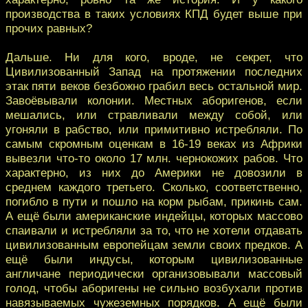
производства в таких условиях КПД будет выше при
прочих равных?
Дальше. Ни для кого, вроде, не секрет, что
Цивилизованный Запад на протяжении последних
этак пяти веков безбожно грабил весь остальной мир.
Завоёвывали колонии. Местных аборигенов, если
мешались, или стравливали между собой, или
угоняли в рабство, или примитивно истребляли. По
самым скромным оценкам в 16-19 веках из Африки
вывезли что-то около 17 млн. чернокожих рабов. Что
характерно, из них до Америки не довозили в
среднем каждого третьего. Сколько, соответственно,
погибло в пути и пошло на корм рыбам, прикинь сам.
А ещё были американские индейцы, которых массово
спаивали и истребляли за то, что не хотели отдавать
цивилизованным европейцам земли своих предков. А
ещё были индусы, которым цивилизованные
англичане периодически организовывали массовый
голод, чтобы аборигены не сильно возбухали против
навязываемых чужеземных порядков. А ещё были