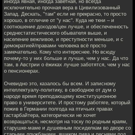
иногда явная, иногда заветная, но всегда
исключительно прочная вера в Цивилизованный
Запад. Дескать, "там" если не прекрасно, то просто
хорошо, в отличие от "у нас". Куда не ткни – и
соотношение доходов/цен лучше, и обеспеченность
среднестатистического обывателя выше, и
население вежливое, и преступности меньше, и с
демократией/правами человека всё просто
замечательно. Кому что интереснее. Но всюду
почему-то у них больше и лучше, чем у нас. Да что
там, в Австрии о ёжиках лучше заботятся, чем у нас
о пенсионерах.
Очевидно это, казалось бы всем. И записному
интеллектуалу-политику, в свободное от дум о
народе время преподающему конституционное
право в университете. И простому работяге, который
пожив в Германии полгода на птичьих правах
гастарбайтера, категорически не хочет
возвращаться, несмотря на тоску по родным краям,
старушке-маме и душевным посиделкам во дворе со
старыми дружбанами, ящиком пива и песнями под