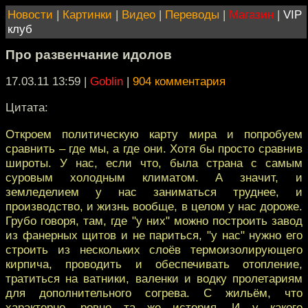
Новости
|
Картинки
|
Видео
|
Переводы
|
Магазин
|
VIP
клуб
Про развенчание идолов
17.03.11 13:59
|
Goblin
|
904 комментария
Цитата:
Откроем политическую карту мира и попробуем
сравнить – где мы, а где они. Хотя бы просто сравнив
широты. У нас, если что, была страна с самым
суровым холодным климатом. А значит, и
земледелием у нас заниматься труднее, и
производство, и жизнь вообще, в целом у нас дороже.
Грубо говоря, там, где "у них" можно построить завод
из фанерных щитов и не париться, "у нас" нужно его
строить из нескольких слоёв термоизолирующего
кирпича, проводить и обеспечивать отопление,
тратиться на ватники, валенки и водку пролетариям
для дополнительного согрева. С жильём, что
характерно, ровно та же история. И у какого