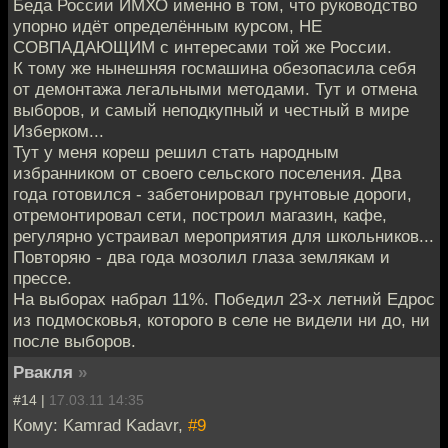
Беда России ИМХО именно в том, что руководство
упорно идёт определённым курсом, НЕ
СОВПАДАЮЩИМ с интересами той же России.
К тому же нынешняя госмашина обезопасила себя
от демонтажа легальными методами. Тут и отмена
выборов, и самый неподкупный и честный в мире
Изберком...
Тут у меня кореш решил стать народным
избранником от своего сельского поселения. Два
года готовился - забетонировал грунтовые дороги,
отремонтировал сети, построил магазин, кафе,
регулярно устраивал мероприятия для школьников...
Повторяю - два года мозолил глаза землякам и
прессе.
На выборах набрал 11%. Победил 23-х летний Едрос
из подмосковья, которого в селе не видели ни до, ни
после выборов.
Рвакля
»
#14 |
17.03.11 14:35
Кому: Kamrad Kadavr,
#9