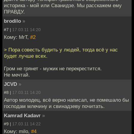
историка - мой или Сванидзе. Мы расскажем ему
ПРАВДУ.
brodilo
»
#7 |
17.03.11 14:20
Кому: MrT,
#2
> Пора совесть будить у людей, тогда всё у нас
будет лучше всех.
Гром не грянет - мужик не перекрестится.
Не мечтай.
JCVD
»
#8 |
17.03.11 14:20
Автор молодец, всё верно написал, не помешало бы
господам млечину и свинадзеву почитать.
Kamrad Kadavr
»
#9 |
17.03.11 14:22
Кому: milo,
#4