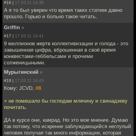
#16 |
17.03.11 14:36
А я то был уверен что время таких статеек давно
прошло. Горько и больно такое читать.
Griffin
»
#17 |
17.03.11 14:41
9 миллионов жертв коллективизации и голода - это
завышенная цифра, вброшенная в своё время
конквестами-геббельсами и прочими
солженицыными.
Мурыгинский
»
#18 |
17.03.11 14:43
Кому: JCVD,
#8
> не помешало бы господам млечину и свинадзеву
почитать.
ДА в курсе они, камрад. Но это мое мнение. Думаю
так потому, что искренне заблуждающийся неглупый
человек получая так много информации, которая