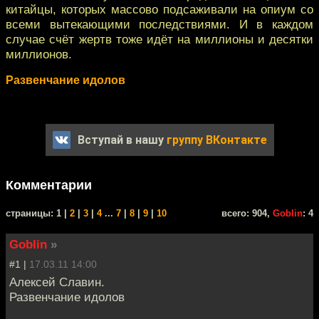
китайцы, которых массово подсаживали на опиум со
всеми вытекающими последствиями. И в каждом
случае счёт жертв тоже идёт на миллионы и десятки
миллионов.
Развенчание идолов
Вступай в нашу
группу ВКонтакте
Комментарии
cтраницы: 1 |
2
|
3
|
4
...
7
|
8
|
9
|
10
всего: 904,
Goblin
: 4
Goblin
»
#1 |
17.03.11 14:00
Алексей Славин.
Развенчание идолов