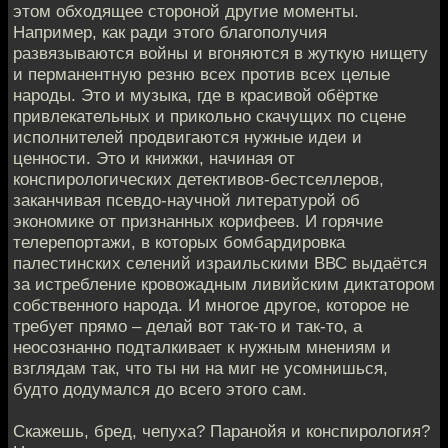
этом обходящее стороной другие моменты.
Например, как ради этого благополучия
развязываются войны и вгоняются в жуткую нищету
и перманентную резню всех против всех целые
народы. Это и музыка, где в красивой обёртке
привлекательных и прикольно скачущих по сцене
исполнителей продвигаются нужные идеи и
ценности. Это и книжки, начиная от
конспирологических детективов-бестселлеров,
заканчивая псевдо-научной литературой об
экономике от признанных корифеев. И горячие
телерепортажи, в которых бомбардировка
палестинских селений израильскими ВВС выдаётся
за истребление кровожадным ливийским диктатором
собственного народа. И многое другое, которое не
требует прямо – делай вот так-то и так-то, а
неосознанно подталкивает к нужным мнениям и
взглядам так, что ты ни на миг не усомнишься,
будто додумался до всего этого сам.
Скажешь, бред, чепуха? Паранойя и конспирология?