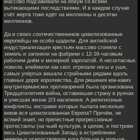
массово подсаживали на опиум со всеми
вытекающими последствиями. И в каждом случае
счёт жертв тоже идёт на миллионы и десятки
миллионов.
Да и своих соотечественников цивилизованные
европейцы не особо щадили. Для английской
индустриализации крестьян массово сгоняли с
земель и загоняли на фабрики с 12-16-часовым
рабочим днём и мизерной зарплатой. А несогласных
ловили, клеймили как скот, отрезали носы и уши,
самых упёртых вешали стройными рядами вдоль
главных дорог королевства. Для решения кое-каких
внутригерманских противоречий была организована
Тридцатилетняя война, оставившая страну в руинах
и унесшая жизни 2/3 населения. А религиозные
конфликты, кострами которых пылала несколько
веков вся цивилизованная Европа? Причём, не
всякий знает, но прелестные прогрессивные
протестанты (на чьей культуре, в целом, и построен
весь Цивилизованный Запад) в истреблении
неверных усердствовали куда больше и дольше