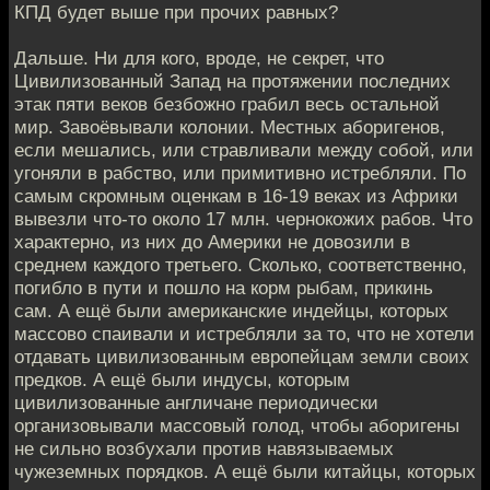
КПД будет выше при прочих равных?
Дальше. Ни для кого, вроде, не секрет, что
Цивилизованный Запад на протяжении последних
этак пяти веков безбожно грабил весь остальной
мир. Завоёвывали колонии. Местных аборигенов,
если мешались, или стравливали между собой, или
угоняли в рабство, или примитивно истребляли. По
самым скромным оценкам в 16-19 веках из Африки
вывезли что-то около 17 млн. чернокожих рабов. Что
характерно, из них до Америки не довозили в
среднем каждого третьего. Сколько, соответственно,
погибло в пути и пошло на корм рыбам, прикинь
сам. А ещё были американские индейцы, которых
массово спаивали и истребляли за то, что не хотели
отдавать цивилизованным европейцам земли своих
предков. А ещё были индусы, которым
цивилизованные англичане периодически
организовывали массовый голод, чтобы аборигены
не сильно возбухали против навязываемых
чужеземных порядков. А ещё были китайцы, которых