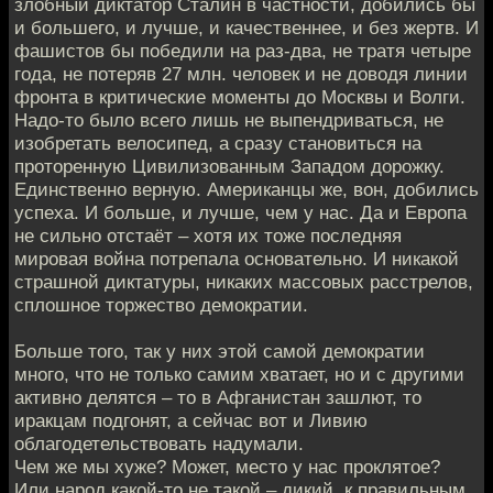
злобный диктатор Сталин в частности, добились бы
и большего, и лучше, и качественнее, и без жертв. И
фашистов бы победили на раз-два, не тратя четыре
года, не потеряв 27 млн. человек и не доводя линии
фронта в критические моменты до Москвы и Волги.
Надо-то было всего лишь не выпендриваться, не
изобретать велосипед, а сразу становиться на
проторенную Цивилизованным Западом дорожку.
Единственно верную. Американцы же, вон, добились
успеха. И больше, и лучше, чем у нас. Да и Европа
не сильно отстаёт – хотя их тоже последняя
мировая война потрепала основательно. И никакой
страшной диктатуры, никаких массовых расстрелов,
сплошное торжество демократии.
Больше того, так у них этой самой демократии
много, что не только самим хватает, но и с другими
активно делятся – то в Афганистан зашлют, то
иракцам подгонят, а сейчас вот и Ливию
облагодетельствовать надумали.
Чем же мы хуже? Может, место у нас проклятое?
Или народ какой-то не такой – дикий, к правильным