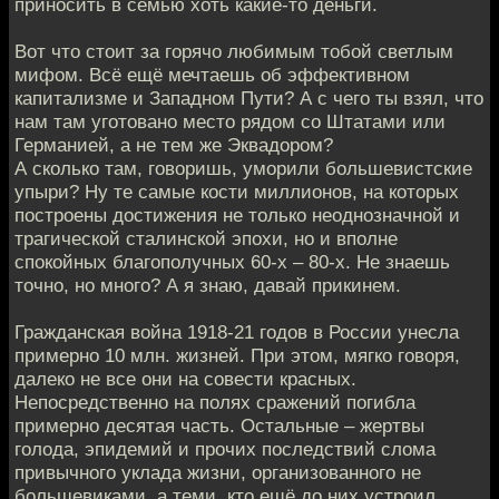
приносить в семью хоть какие-то деньги.
Вот что стоит за горячо любимым тобой светлым
мифом. Всё ещё мечтаешь об эффективном
капитализме и Западном Пути? А с чего ты взял, что
нам там уготовано место рядом со Штатами или
Германией, а не тем же Эквадором?
А сколько там, говоришь, уморили большевистские
упыри? Ну те самые кости миллионов, на которых
построены достижения не только неоднозначной и
трагической сталинской эпохи, но и вполне
спокойных благополучных 60-х – 80-х. Не знаешь
точно, но много? А я знаю, давай прикинем.
Гражданская война 1918-21 годов в России унесла
примерно 10 млн. жизней. При этом, мягко говоря,
далеко не все они на совести красных.
Непосредственно на полях сражений погибла
примерно десятая часть. Остальные – жертвы
голода, эпидемий и прочих последствий слома
привычного уклада жизни, организованного не
большевиками, а теми, кто ещё до них устроил