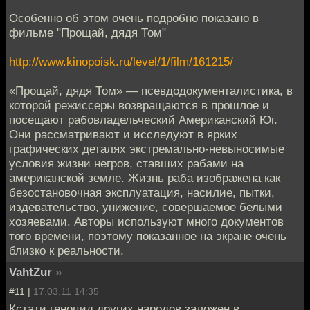
Особенно об этом очень подробно показано в
фильме "Прощай, дядя Том"
http://www.kinopoisk.ru/level/1/film/161215/
«Прощай, дядя Том» — псевдодокументалистика, в
которой режиссеры возвращаются в прошлое и
посещают рабовладельческий Американский Юг.
Они рассматривают и исследуют в ярких
графических деталях экстремально-невыносимые
условия жизни негров, ставших рабами на
американской земле. Жизнь раба изображена как
безостановочная эксплуатация, насилие, пытки,
издевательство, унижение, совершаемое белыми
хозяевами. Авторы используют много документов
того времени, поэтому показанное на экране очень
близко к реальности.
VahtZur
»
#11 |
17.03.11 14:35
Кстати геноцид других народов заложен в