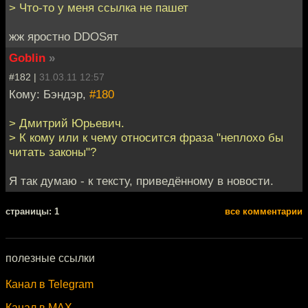
> Что-то у меня ссылка не пашет
жж яростно DDOSят
Goblin
»
#182 |
31.03.11 12:57
Кому: Бэндэр,
#180
> Дмитрий Юрьевич.
> К кому или к чему относится фраза "неплохо бы
читать законы"?
Я так думаю - к тексту, приведённому в новости.
cтраницы: 1
все комментарии
полезные ссылки
Канал в Telegram
Канал в MAX