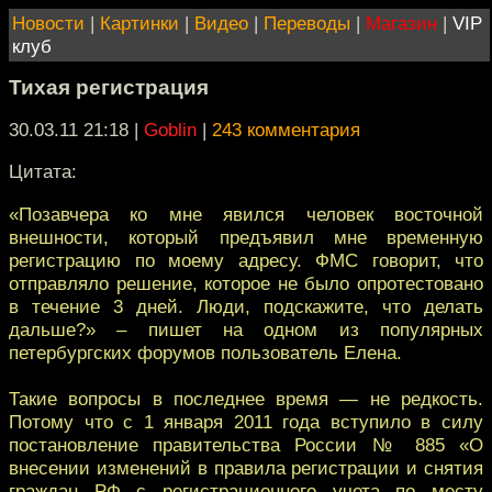
Новости
|
Картинки
|
Видео
|
Переводы
|
Магазин
|
VIP
клуб
Тихая регистрация
30.03.11 21:18
|
Goblin
|
243 комментария
Цитата:
«Позавчера ко мне явился человек восточной
внешности, который предъявил мне временную
регистрацию по моему адресу. ФМС говорит, что
отправляло решение, которое не было опротестовано
в течение 3 дней. Люди, подскажите, что делать
дальше?» – пишет на одном из популярных
петербургских форумов пользователь Елена.
Такие вопросы в последнее время — не редкость.
Потому что с 1 января 2011 года вступило в силу
постановление правительства России № 885 «О
внесении изменений в правила регистрации и снятия
граждан РФ с регистрационного учета по месту