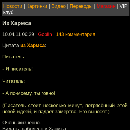
Новости
|
Картинки
|
Видео
|
Переводы
|
Магазин
|
VIP
клуб
Из Хармса
10.04.11 06:29
|
Goblin
|
143 комментария
Цитата
из Хармса
:
Писатель:
- Я писатель!
Читатель:
- А по-моему, ты говно!
(Писатель стоит несколько минут, потрясённый этой
новой идеей, и падает замертво. Его выносят.)
Очень жизненно.
Видать, наболело у Хармса.