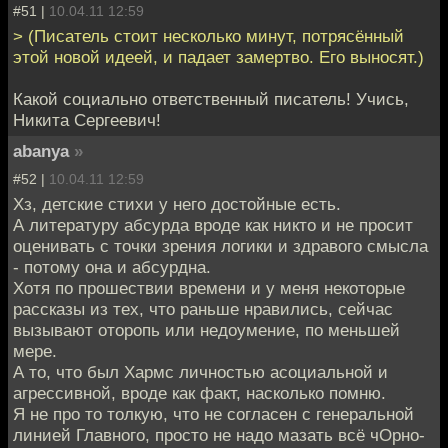
#51 |
10.04.11 12:59
> (Писатель стоит несколько минут, потрясённый
этой новой идеей, и падает замертво. Его выносят.)
Какой социально ответственный писатель! Учись,
Никита Сергеевич!
abanya
»
#52 |
10.04.11 12:59
Хз, детские стихи у него достойные есть.
А литературу абсурда вроде как никто и не просит
оценивать с точки зрения логики и здравого смысла
- потому она и абсурдна.
Хотя по прошествии времени и у меня некоторые
рассказы из тех, что раньше нравились, сейчас
вызывают оторопь или недоумение, по меньшей
мере.
А то, что был Хармс личностью асоциальной и
агрессивной, вроде как факт, насколько помню.
Я не про то толкую, что не согласен с генеральной
линией Главного, просто не надо мазать всё чОрно-