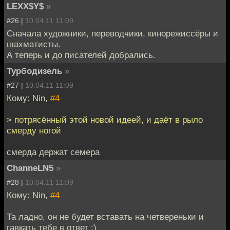
LEXX$Y$
»
#26 |
10.04.11 11:09
Сначала художники, переводчики, кинорежиссёры и
шахматисты.
А теперь и до писателей добрались.
Турбодизель
»
#27 |
10.04.11 11:09
Кому: Nin,
#4
> потрясённый этой новой идеей, и даёт в рыло
смерду ногой
смерда держат семера
ChanneLN5
»
#28 |
10.04.11 11:09
Кому: Nin,
#4
Та ладно, он не будет вставать на четвереньки и
гавкать тебе в ответ :)