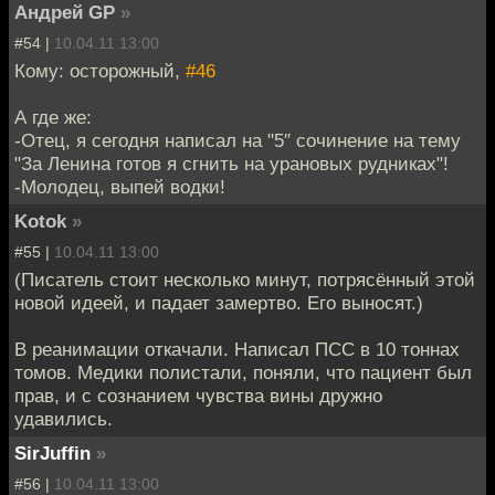
Андрей GP
»
#54 |
10.04.11 13:00
Кому: осторожный,
#46
А где же:
-Отец, я сегодня написал на "5″ сочинение на тему
"За Ленина готов я сгнить на урановых рудниках"!
-Молодец, выпей водки!
Kotok
»
#55 |
10.04.11 13:00
(Писатель стоит несколько минут, потрясённый этой
новой идеей, и падает замертво. Его выносят.)
В реанимации откачали. Написал ПСС в 10 тоннах
томов. Медики полистали, поняли, что пациент был
прав, и с сознанием чувства вины дружно
удавились.
SirJuffin
»
#56 |
10.04.11 13:00