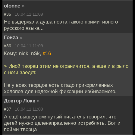
olonne
»
#35 |
10.04.11 11:09
Не выдержала душа поэта такого примитивного
русского языка...
Гонzа
»
#36 |
10.04.11 11:09
Кому: nick_nSk,
#16
> Иной творец этим не ограничится, а еще и в рыло
с ноги заедет.
Не у всех творцов есть стадо прикормленных
холопов для надежной фиксации избиваемого.
Доктор Локк
»
#37 |
10.04.11 11:09
А ещё вышеупомянутый писатель говорил, что
детей нужно целенаправленно истреблять. Вот и
пойми творца