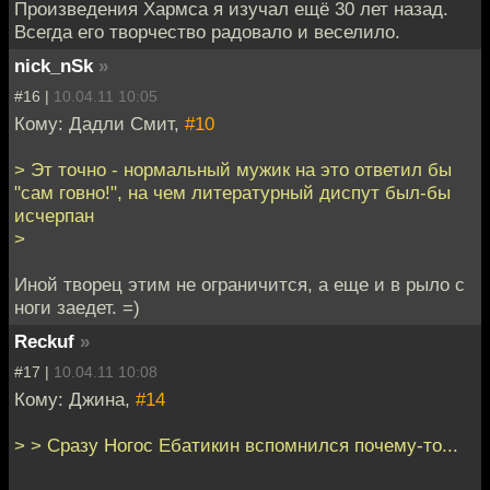
Произведения Хармса я изучал ещё 30 лет назад.
Всегда его творчество радовало и веселило.
nick_nSk
»
#16 |
10.04.11 10:05
Кому: Дадли Смит,
#10
> Эт точно - нормальный мужик на это ответил бы
"сам говно!", на чем литературный диспут был-бы
исчерпан
>
Иной творец этим не ограничится, а еще и в рыло с
ноги заедет. =)
Reckuf
»
#17 |
10.04.11 10:08
Кому: Джина,
#14
> > Сразу Ногос Ебатикин вспомнился почему-то...