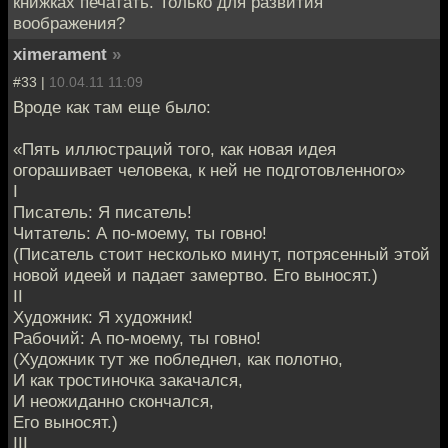
книжках печатать. Только для развития
воображения?
ximerament
»
#33 |
10.04.11 11:09
Вроде как там еще было:
«Пять иллюстраций того, как новая идея
огорашивает человека, к ней не подготовленного»
I
Писатель: Я писатель!
Читатель: А по-моему, ты говно!
(Писатель стоит несколько минут, потрясенный этой
новой идеей и падает замертво. Его выносят.)
II
Художник: Я художник!
Рабочий: А по-моему, ты говно!
(Художник тут же побледнел, как полотно,
И как тростиночка закачался,
И неожиданно скончался,
Его выносят.)
III