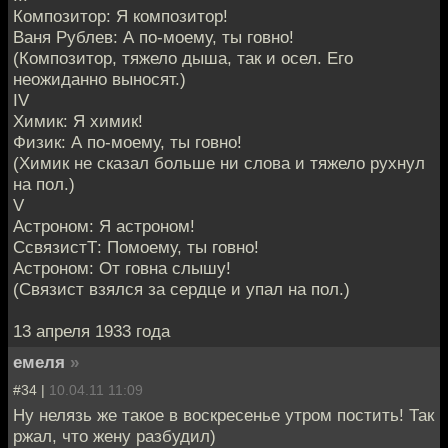
Композитор: Я композитор!
Ваня Рублев: А по-моему, ты говно!
(Композитор, тяжело дыша, так и осел. Его
неожиданно выносят.)
IV
Химик: Я химик!
Физик: А по-моему, ты говно!
(Химик не сказал больше ни слова и тяжело рухнул
на пол.)
V
Астроном: Я астроном!
СсвязистТ: Помоему, ты говно!
Астроном: От говна слышу!
(Связист взялся за сердце и упал на пол.)
13 апреля 1933 года
емеля
»
#34 |
10.04.11 11:09
Ну нелязь же такое в воскресенье утром постить! Так
ржал, что жену разбудил)