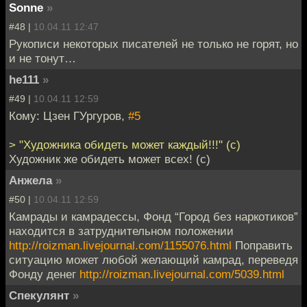
Sonne
»
#48 |
10.04.11 12:47
Рукописи некоторых писателей не только не горят, но
и не тонут…
he111
»
#49 |
10.04.11 12:59
Кому: Цзен ГУргуров,
#5
> "Художника обидеть может каждый!!!" (с)
Художник же обидеть может всех! (с)
Анжела
»
#50 |
10.04.11 12:59
Камрады и камрадессы, Фонд “Город без наркотиков”
находится в затруднительном положении
http://roizman.livejournal.com/1155076.html
Поправить
ситуацию может любой желающий камрад, переведя
Фонду денег
http://roizman.livejournal.com/5039.html
Спекулянт
»