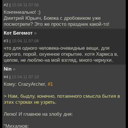
#2 |
10.04.11 07:06
Конгениально! :)
Дмитрий Юрьич, Бомжа с дробовиком уже
посмотрели? Это же просто праздник какой-то!
Кот Бегемот
»
#3 |
10.04.11 07:08
что для одного человека-очевидные вещи, для
другого, порой, охуенное открытие. хотя Хармса в,
целом, не люблю-на мой взгляд, много чернухи.
Nin
»
#4 |
10.04.11 07:10
Кому: CrazyArcher,
#1
> Нам, быдлу, конечно, потаенного смысла бытия в
этих строках не узреть.
Легко! И главное на злобу дня:
"Михалков: