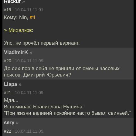
Reckuf
»
#19 |
10.04.11 11:01
Кому: Nin,
#4
> Михалков:
Упс, не прочёл первый вариант.
VladimirK
»
#20 |
10.04.11 11:09
До сих пор в себя не пришли от смены часовых
поясов, Дмитрий Юрьевич?
Liapa
»
#21 |
10.04.11 11:09
Мдя...
Вспоминаю Бранислава Нушича:
"При жизни великий покойник часто бывал свиньей."
sery
»
#22 |
10.04.11 11:09