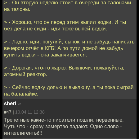
> - Он вторую неделю стоит в очереди за талонами
на талоны.
> - Хорошо, что он перед этим выпил водки. И ты
без дела не сиди - иди тоже выпей водки.
> - Ладно, иди, погуляй, сынок, и не забудь написать
вечером отчёт в КГБ! А по пути домой не забудь
купить водки - она заканчивается.
> - Дорогая, что-то жарко. Выключи, пожалуйста,
атомный реактор.
> - Сейчас водку допью и выключу, а ты пока сыграй
на балалайке.
sherl
»
#47 |
10.04.11 12:38
Трепетные какие-то писатели пошли, нервенные.
Чуть что - сразу замертво падают. Одно слово -
интеллигенты!!!