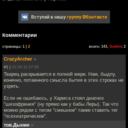
Вступай в нашу
группу ВКонтакте
Комментарии
cтраницы: 1 |
2
всего: 143,
Goblin
: 2
CrazyArcher
»
#1 |
10.04.11 07:05
Тварец раскрывается в полной мере. Нам, быдлу,
конечно, потаенного смысла бытия в этих строках не
узреть.
Если не ошибаюсь, у Хармса стоял диагноз
"шизофрения" (ну прямо как у бабы Леры). Так что
можно рядом с тегом "смешное" также ставить тег
"психиатрическое".
тов.Дынин
»