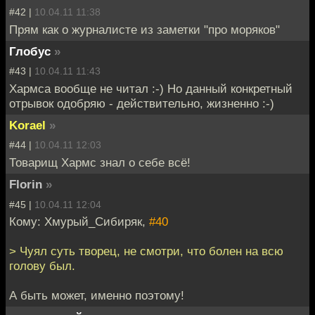
#42 |
10.04.11 11:38
Прям как о журналисте из заметки "про моряков"
Глобус
»
#43 |
10.04.11 11:43
Хармса вообще не читал :-) Но данный конкретный
отрывок одобряю - действительно, жизненно :-)
Korael
»
#44 |
10.04.11 12:03
Товарищ Хармс знал о себе всё!
Florin
»
#45 |
10.04.11 12:04
Кому: Хмурый_Сибиряк,
#40
> Чуял суть творец, не смотри, что болен на всю
голову был.
А быть может, именно поэтому!