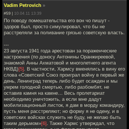
Vadim Petrovich
»
#59 |
10.04.11 13:39
По поводу помешательства его вон чо пишут -
здоров был, просто симулировал, что бы не
расстреляли за поливание грязью советскую власть.
---
23 августа 1941 года арестован за пораженческие
настроения (по доносу Антонины Оранжиреевой,
знакомой Анны Ахматовой и многолетнего агента
НКВД)
[5]
. В частности, Хармсу вменялись в вину его
слова «Советский Союз проиграл войну в первый же
день, Ленинград теперь либо будет осажден и мы
умрем голодной смертью, либо разбомбят, не
оставив камня на камне… Весь пролетариат
необходимо уничтожить, а если мне дадут
мобилизационный листок, я дам в морду командиру,
пусть меня расстреляют; но форму я не одену, и в
советских войсках служить не буду, не желаю быть
таким дерьмом»
[6]
. Также Хармс утверждал, что