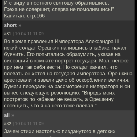
И с виду в постного святошу обратившись,
Греха не совершит, сперва не помолившись!”
Капитал. стр.166
short
»
#31 |
10.04.11 11:09
Во время правления Императора Александра III
некий солдат Орешкин напившись в кабаке, начал
буянить. Его попытались образумить, указав на
висевший в комнате портрет государя. Мол, негоже
при нем так себя вести. Но солдат заявил, что
плевать он хотел на государя императора. Орешкина
арестовали и завели дело об оскорблении величия.
Бумаги передали на рассмотрение императора и он
вынес следующую резолюцию: "Впредь моих
портретов по кабакам не вешать, а Орешкину
сообщить, что я на него тоже плевал."
all
»
#32 |
10.04.11 11:09
Зачем стихи настолько пизданутого в детских