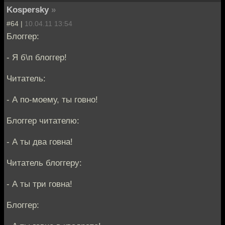
Kospersky
»
#64 |
10.04.11 13:54
Блоггер:
- Я б\п блоггер!
Читатель:
- А по-моему, ты говно!
Блоггер читателю:
- А ты два говна!
Читатель блоггеру:
- А ты три говна!
Блоггер: