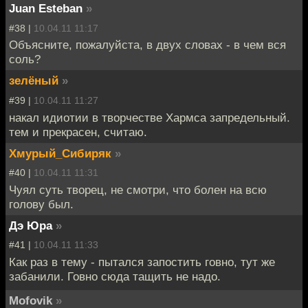
Juan Esteban
»
#38 |
10.04.11 11:17
Объясните, пожалуйста, в двух словах - в чем вся
соль?
зелёный
»
#39 |
10.04.11 11:27
накал идиотии в творчестве Хармса запредельный.
тем и прекрасен, считаю.
Хмурый_Сибиряк
»
#40 |
10.04.11 11:31
Чуял суть творец, не смотри, что болен на всю
голову был.
Дэ Юра
»
#41 |
10.04.11 11:33
Как раз в тему - пытался запостить говно, тут же
забанили. Говно сюда тащить не надо.
Mofovik
»