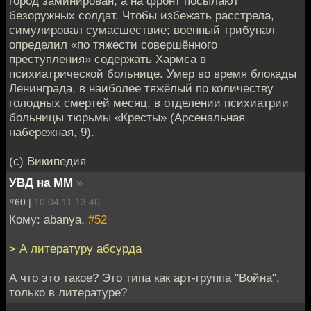
город заминирован, а на фронт посылают
безоружных солдат. Чтобы избежать расстрела,
симулировал сумасшествие; военный трибунал
определил «по тяжести совершённого
преступления» содержать Хармса в
психиатрической больнице. Умер во время блокады
Ленинграда, в наиболее тяжёлый по количеству
голодных смертей месяц, в отделении психиатрии
больницы тюрьмы «Кресты» (Арсенальная
набережная, 9).
(с) Википедия
УВД на ММ
»
#60 |
10.04.11 13:40
Кому: abanya,
#52
> А литературу абсурда
А что это такое? Это типа как арт-группа "Война",
только в литературе?