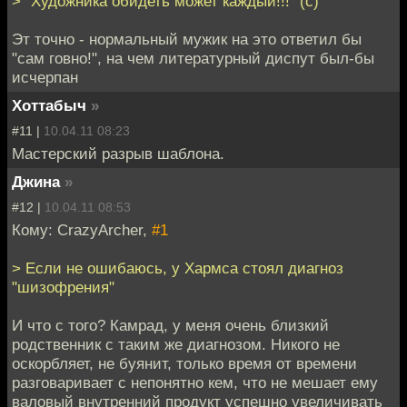
> "Художника обидеть может каждый!!!" (с)
Эт точно - нормальный мужик на это ответил бы
"сам говно!", на чем литературный диспут был-бы
исчерпан
Хоттабыч
»
#11 |
10.04.11 08:23
Мастерский разрыв шаблона.
Джина
»
#12 |
10.04.11 08:53
Кому: CrazyArcher,
#1
> Если не ошибаюсь, у Хармса стоял диагноз
"шизофрения"
И что с того? Камрад, у меня очень близкий
родственник с таким же диагнозом. Никого не
оскорбляет, не буянит, только время от времени
разговаривает с непонятно кем, что не мешает ему
валовый внутренний продукт успешно увеличивать