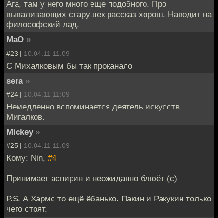
Ага, там у него много еще подобного. Про
вываливающих старушек рассказ хорош. Наводит на
философский лад.
MaO
»
#23 |
10.04.11 11:09
С Михалковым бы так проканало
sera
»
#24 |
10.04.11 11:09
Немедленно вспоминается деятель искусств
Мигалков.
Mickey
»
#25 |
10.04.11 11:09
Кому: Nin,
#4
Принимает аспирин и неожиданно блюёт (с)
Р.S. А Хармс то ещё ёбанько. Пакин и Ракукин только
чего стоят.