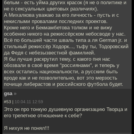
белым - есть уйма других красок (я не о политике и
не о сексуальных цветовых различиях).
А Михалкова уважаю за его личность - пусть и с
некислыми провалами последних проектов.
Кроме него и Бекмамбетова толком и не вижу
особенно никого на режиссёрском небосводе у нас.
Всё по большей части шваль типа а ля German jr. и
стильный режиссёр Ходорк..., тьфу ты, Тодоровский
да Федя с небезызвестной фамилией.
Я бы лучше раскрутил тему, с какого пня нас
обозвали в своё время "россиянами", и теперь у
всех остались национальности, а русским быть
вроде как и не позволительно, вот это мерзость
почище либерастов и российского футбола будет.
gsa
»
#53 |
10.04.11 12:59
Это он про тонкую душевную организацию Творца и
его трепетное отношение к себе?
Я нихуя не понял!!!