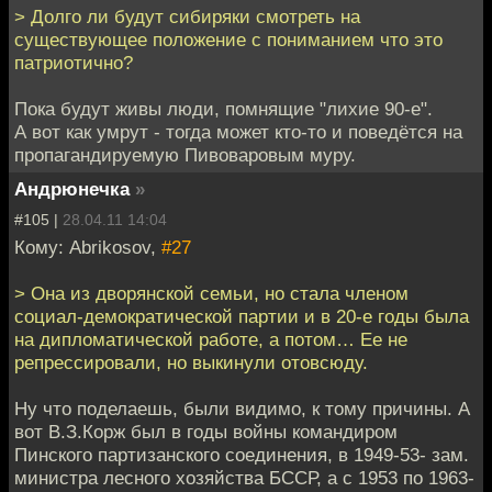
> Долго ли будут сибиряки смотреть на
существующее положение с пониманием что это
патриотично?
Пока будут живы люди, помнящие "лихие 90-е".
А вот как умрут - тогда может кто-то и поведётся на
пропагандируемую Пивоваровым муру.
Андрюнечка
»
#105 |
28.04.11 14:04
Кому: Abrikosov,
#27
> Она из дворянской семьи, но стала членом
социал-демократической партии и в 20-е годы была
на дипломатической работе, а потом… Ее не
репрессировали, но выкинули отовсюду.
Ну что поделаешь, были видимо, к тому причины. А
вот В.З.Корж был в годы войны командиром
Пинского партизанского соединения, в 1949-53- зам.
министра лесного хозяйства БССР, а с 1953 по 1963-