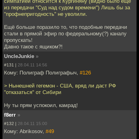
симпатией относится к Кургиняну (видно было еще
из передачи "Суд над судом времени") Лишь бы за
"профнепригодность" не уволили.
Ещё больше поразило то, что подобные передачи
стали в прямой эфир по федеральному(?) каналу
пропускать!
Давно такое с ящиком?!
UncleJunkie
»
#131 |
28.04.11 14:56
Кому: Полиграф Полиграфыч,
#126
> Нынешней гегемон - США, вряд ли даст РФ
"отказаться" от Сибири
Ну ты прям успокоил, камрад!
f8err
»
#132 |
28.04.11 15:00
Кому: Abrikosov,
#49