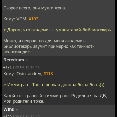
Скорее всего, они муж и жена.
Кому: VDM,
#107
> Даром, что академик - гуманитарий-библиотекарь
Может, я неправ, но для меня академик-
библиотекарь звучит примерно как танкист-
велосипедист.
Reredrum
»
#121 |
28.04.11 14:41
Кому: Osin_andrey,
#113
> Иммигрант. Так то черная должна была быть)))
Какой-то странный я иммигрант. Родился я на ДВ,
мои родители тоже.
W!nd
»
#122 |
28.04.11 14:42