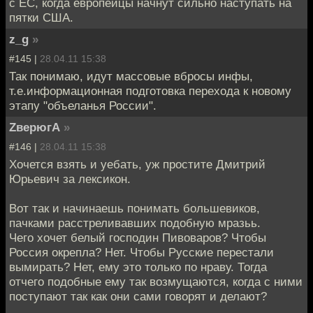
с ЕС, когда европейцы начнут сильно наступать на
пятки США.
z_g
»
#145 |
28.04.11 15:38
Так понимаю, идут массовые вбросы инфы,
т.е.информационная подготовка перехода к новому
этапу "объеланья России".
ZверюгА
»
#146 |
28.04.11 15:38
Хочется взять и уебать, уж простите Дмитрий
Юрьевич за лексикон.
Вот так и начинаешь понимать большевиков,
пачками расстреливавших подобную мразьь.
Чего хочет белый господин Пивоваров? Чтобы
Россия окрепла? Нет. Чтобы Русские перестали
вымирать? Нет, ему это только по нраву. Тогда
отчего подобные ему так возмущаются, когда с ними
поступают так как они сами говорят и делают?