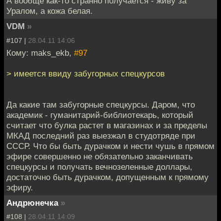
А вообще как-то странно получается - живу за
Уралом, а кожа белая.
VDM
»
#107 |
28.04.11 14:06
Кому: maks_ekb,
#97
> имеется ввиду забугорных спецкурсов
Да какие там забугорные спецкурсы. Даром, что
академик - гуманитарий-библиотекарь, который
считает что булка растет в магазинах и за пределы
МКАД последний раз выезжал в студотряде при
СССР. Что бы быть дурачком и нести чушь в прямом
эфире совершенно не обязательно заканчивать
спецкурсы и получать вечнозеленные доллары,
достаточно быть дурачком, допущенным к прямому
эфиру.
Андрюнечка
»
#108 |
28.04.11 14:09