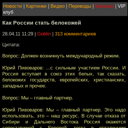
Новости
|
Картинки
|
Видео
|
Переводы
|
Магазин
|
VIP
клуб
Как России стать белокожей
28.04.11 11:29
|
Goblin
|
313 комментариев
Цитата:
Вопрос: Должен возникнуть международный режим.
Юрий Пивоваров: ...с сильным участием России. И
Россия вступает в союз этих белых, так сказать,
белокожих государств, европейских, христианских,
западных и прочее.
Вопрос: Мы – главный партнер.
Юрий Пивоваров: Мы – главный партнер. Это надо
использовать, это – наш ресурс. В случае отказа от
Сибири и Дальнего Востока Россия окажется
сопоставимой с Европой, тогда в отдаленном