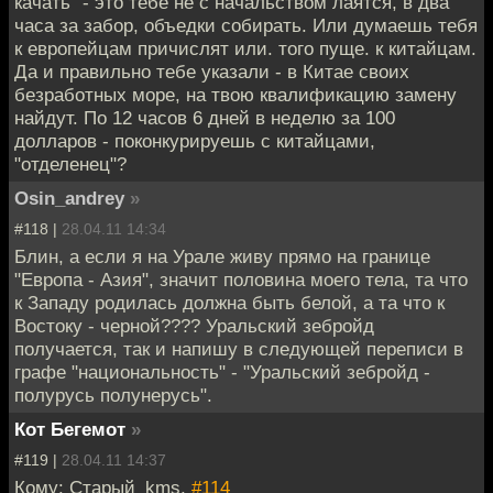
качать" - это тебе не с начальством лаятся, в два
часа за забор, объедки собирать. Или думаешь тебя
к европейцам причислят или. того пуще. к китайцам.
Да и правильно тебе указали - в Китае своих
безработных море, на твою квалификацию замену
найдут. По 12 часов 6 дней в неделю за 100
долларов - поконкурируешь с китайцами,
"отделенец"?
Osin_andrey
»
#118 |
28.04.11 14:34
Блин, а если я на Урале живу прямо на границе
"Европа - Азия", значит половина моего тела, та что
к Западу родилась должна быть белой, а та что к
Востоку - черной???? Уральский зебройд
получается, так и напишу в следующей переписи в
графе "национальность" - "Уральский зебройд -
полурусь полунерусь".
Кот Бегемот
»
#119 |
28.04.11 14:37
Кому: Старый_kms,
#114