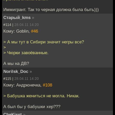
Иммигрант. Так то черная должна была быть)))
Старый_kms
»
#114 |
28.04.11 14:20
Кому: Goblin,
#46
> А мы тут в Сибири значит негры все?
>
> Чюрки завоёванные.
А мы на ДВ?
Norilsk_Doc
»
#115 |
28.04.11 14:20
Кому: Андрюнечка,
#108
> Бабушка жениться не могла. Никак.
А был бы у бабушки хер???
CheKisst
»