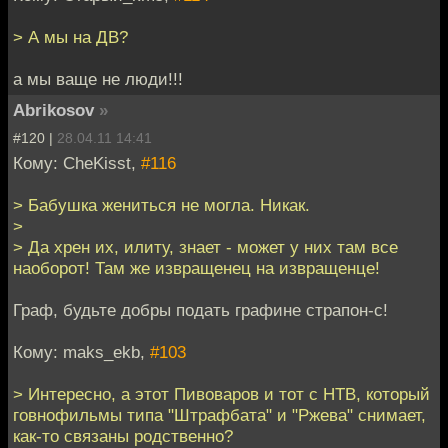
> А мы на ДВ?
а мы ваще не люди!!!
Abrikosov
»
#120 |
28.04.11 14:41
Кому: CheKisst,
#116
> Бабушка жениться не могла. Никак.
>
> Да хрен их, илиту, знает - может у них там все
наоборот! Там же извращенец на извращенце!
Граф, будьте добры подать графине страпон-с!
Кому: maks_ekb,
#103
> Интересно, а этот Пивоваров и тот с НТВ, который
говнофильмы типа "Штрафбата" и "Ржева" снимает,
как-то связаны родственно?