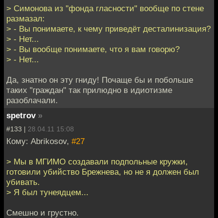
> Симонова из "фонда гласности" вообще по стене
размазал:
> - Вы понимаете, к чему приведёт десталинизация?
> - Нет...
> - Вы вообще понимаете, что я вам говорю?
> - Нет...
Да, знатно он эту гниду! Почаще бы и побольше
таких "граждан" так прилюдно в идиотизме
разоблачали.
spetrov
»
#133 |
28.04.11 15:08
Кому: Abrikosov,
#27
> Мы в МГИМО создавали подпольные кружки,
готовили убийство Брежнева, но не я должен был
убивать.
> Я был тунеядцем...
Смешно и грустно.