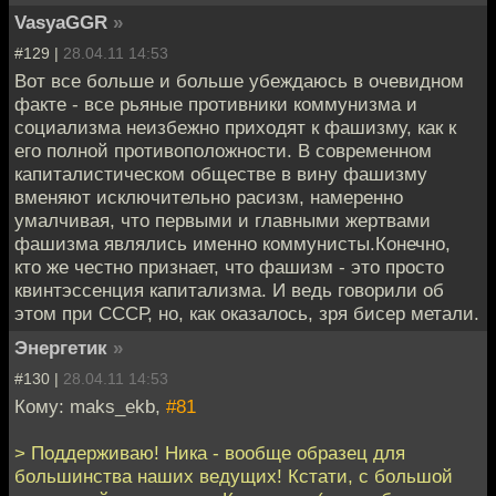
VasyaGGR
»
#129 |
28.04.11 14:53
Вот все больше и больше убеждаюсь в очевидном
факте - все рьяные противники коммунизма и
социализма неизбежно приходят к фашизму, как к
его полной противоположности. В современном
капиталистическом обществе в вину фашизму
вменяют исключительно расизм, намеренно
умалчивая, что первыми и главными жертвами
фашизма являлись именно коммунисты.Конечно,
кто же честно признает, что фашизм - это просто
квинтэссенция капитализма. И ведь говорили об
этом при СССР, но, как оказалось, зря бисер метали.
Энергетик
»
#130 |
28.04.11 14:53
Кому: maks_ekb,
#81
> Поддерживаю! Ника - вообще образец для
большинства наших ведущих! Кстати, с большой