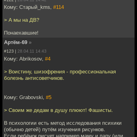
Кому: Старый_kms,
#114
> А мы на ДВ?
Понаехавшие!
Артём-69
»
#123 |
28.04.11 14:43
Кому: Abrikosov,
#4
> Воистину, шизофрения - профессиональная
болезнь антисоветчиков.
Кому: Grabovski,
#5
> Своим же дедам в душу плюют! Фашисты.
В психологии есть метод исследования психики
(обычно детей) путём изучения рисунков.
Если ребёнок рисует например маму и папу (или