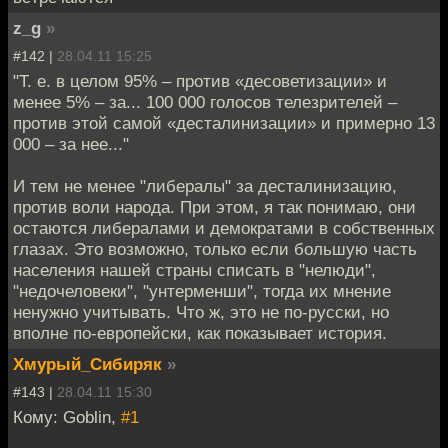
z_g
»
#142 |
28.04.11 15:25
"Т. е. в целом 95% – против «десоветизации» и
менее 5% – за... 100 000 голосов телезрителей –
против этой самой «десталинизации» и примерно 13
000 – за нее..."
И тем не менее "либералы" за десталинизацию,
против воли народа. При этом, я так понимаю, они
остаются либералами и демократами в собственных
глазах. Это возможно, только если большую часть
населения нашей страны списать в "нелюди",
"недочеловеки", "унтерменши", тогда их мнение
ненужно учитывать. Что ж, это не по-русски, но
вполне по-европейски, как показывает история.
Хмурый_Сибиряк
»
#143 |
28.04.11 15:30
Кому: Goblin,
#1