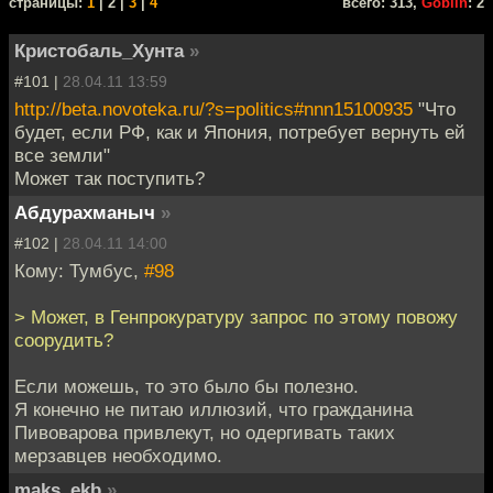
cтраницы:
1
| 2 |
3
|
4
всего: 313,
Goblin
: 2
Кристобаль_Хунта
»
#101 |
28.04.11 13:59
http://beta.novoteka.ru/?s=politics#nnn15100935
"Что
будет, если РФ, как и Япония, потребует вернуть ей
все земли"
Может так поступить?
Абдурахманыч
»
#102 |
28.04.11 14:00
Кому: Тумбус,
#98
> Может, в Генпрокуратуру запрос по этому повожу
соорудить?
Если можешь, то это было бы полезно.
Я конечно не питаю иллюзий, что гражданина
Пивоварова привлекут, но одергивать таких
мерзавцев необходимо.
maks_ekb
»