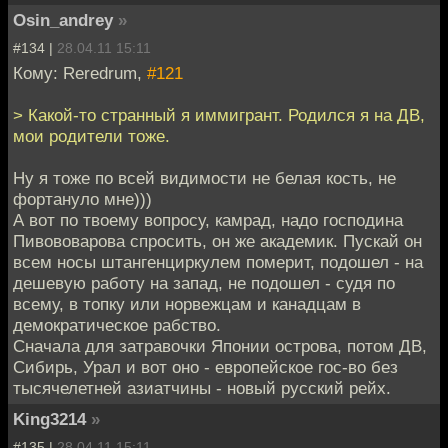
Osin_andrey
»
#134 |
28.04.11 15:11
Кому: Reredrum,
#121
> Какой-то странный я иммигрант. Родился я на ДВ,
мои родители тоже.
Ну я тоже по всей видимости не белая кость, не
фортануло мне)))
А вот по твоему вопросу, камрад, надо господина
Пивововарова спросить, он же академик. Пускай он
всем носы штангенциркулем померит, подошел - на
дешевую работу на запад, не подошел - судя по
всему, в топку или норвежцам и канадцам в
демократическое рабство.
Сначала для затравочки Японии острова, потом ДВ,
Сибирь, Урал и вот оно - европейское гос-во без
тысячелетней азиатчины - новый русский рейх.
King3214
»
#135 |
28.04.11 15:11