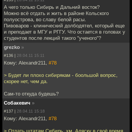
А чего только Сибирь и Дальний восток?
Можно всё отдать и жить в районе Кольского
полуострова, во славу белой расы.
Пивоваров - клинический долбодятел, который еще
и преподает в МГУ и РГГУ. Что остается в головах у
студентов после лекций такого "ученого"?
grezko
»
#136 |
28.04.11 15:11
Кому: Alexandr211,
#78
> Будет ли плохо сибирякам - боольшой вопрос,
скорее нет, чем да.
Сам-то откуда будешь?
Собакевич
»
#137 |
28.04.11 15:18
Кому: Alexandr211,
#78
> Отдать штатам Сибирь, хм. Аляску в своё время