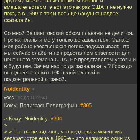
другому можно только прямым военным
вмешательством, а вот это как раз США и не нужно
пока, а в 1990-е так и вообще бабушка надвое
сказала бы.
Со мной Вашингтонский обком планами не делится.
Про их планы я могу только догадываться. Однако
моя рабоче-крестьянская логика подсказывает, что
мы сейчас слабы и не предсталяем опасности для
ненешнего гегемона США. Не представляем угрозы и
в будущем. Зачем нас тогда разваливать ? Гораздо
выгоднее оставить РФ целой слабой и
подконтрольной страной.
Noidentity
»
#306 |
02.05.11 01:41
Кому: Полиграф Полиграфыч,
#305
> Кому: Noidentity,
#304
>
> > Т.е. ты не видишь, что поддержка чеченских
сепаратистов ещё в 1990-е - это например один из