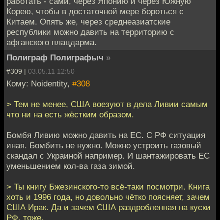
работать - сами, через Японию и через Южную
Корею, чтобы в достаточной мере бороться с
Китаем. Опять же, через среднеазиатские
республики можно давить на территорию с
афганского плацдарма.
Полиграф Полиграфыч
»
#309 |
03.05.11 12:50
Кому: Noidentity,
#308
> Тем не менее, США воезуют в дела Ливии самым
что ни на есть жёстким образом.
Бомбя Ливию можно давить на ЕС. С РФ ситуация
иная. Бомбить не нужно. Можно устроить газовый
скандал с Украиной например. И шантажировать ЕС
уменьшением кол-ва газа зимой.
> Ты книгу Бжезинского-то всё-таки посмотри. Книга
хоть и 1996 года, но довольно чётко поясняет, зачем
США Ирак. Да и зачем США раздробленная на куски
РФ, тоже.