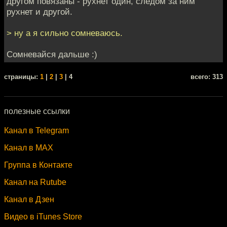
другом повязаны - рухнет один, следом за ним
рухнет и другой.
> ну а я сильно сомневаюсь.
Сомневайся дальше :)
cтраницы:
1
|
2
|
3
| 4
всего: 313
полезные ссылки
Канал в Telegram
Канал в MAX
Группа в Контакте
Канал на Rutube
Канал в Дзен
Видео в iTunes Store