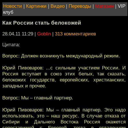
Новости
|
Картинки
|
Видео
|
Переводы
|
Магазин
|
VIP
клуб
Как России стать белокожей
28.04.11 11:29
|
Goblin
|
313 комментариев
Цитата:
Вопрос: Должен возникнуть международный режим.
Юрий Пивоваров: ...с сильным участием России. И
Россия вступает в союз этих белых, так сказать,
белокожих государств, европейских, христианских,
западных и прочее.
Вопрос: Мы – главный партнер.
Юрий Пивоваров: Мы – главный партнер. Это надо
использовать, это – наш ресурс. В случае отказа от
Сибири и Дальнего Востока Россия окажется
сопоставимой с Европой, тогда в отдаленном