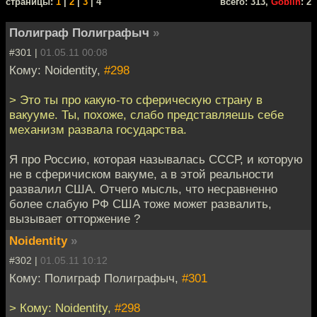
cтраницы:
1
|
2
|
3
| 4
всего: 313,
Goblin
: 2
Полиграф Полиграфыч
»
#301 |
01.05.11 00:08
Кому: Noidentity,
#298
> Это ты про какую-то сферическую страну в
вакууме. Ты, похоже, слабо представляешь себе
механизм развала государства.
Я про Россию, которая называлась СССР, и которую
не в сферичиском вакуме, а в этой реальности
развалил США. Отчего мысль, что несравненно
более слабую РФ США тоже может развалить,
вызывает отторжение ?
Noidentity
»
#302 |
01.05.11 10:12
Кому: Полиграф Полиграфыч,
#301
> Кому: Noidentity,
#298