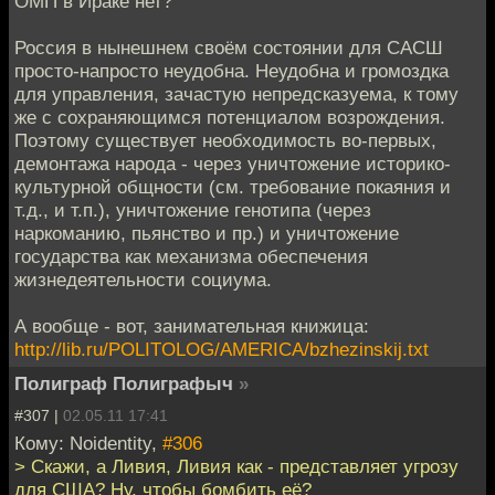
ОМП в Ираке нет?
Россия в нынешнем своём состоянии для САСШ
просто-напросто неудобна. Неудобна и громоздка
для управления, зачастую непредсказуема, к тому
же с сохраняющимся потенциалом возрождения.
Поэтому существует необходимость во-первых,
демонтажа народа - через уничтожение историко-
культурной общности (см. требование покаяния и
т.д., и т.п.), уничтожение генотипа (через
наркоманию, пьянство и пр.) и уничтожение
государства как механизма обеспечения
жизнедеятельности социума.
А вообще - вот, занимательная книжица:
http://lib.ru/POLITOLOG/AMERICA/bzhezinskij.txt
Полиграф Полиграфыч
»
#307 |
02.05.11 17:41
Кому: Noidentity,
#306
> Скажи, а Ливия, Ливия как - представляет угрозу
для США? Ну, чтобы бомбить её?