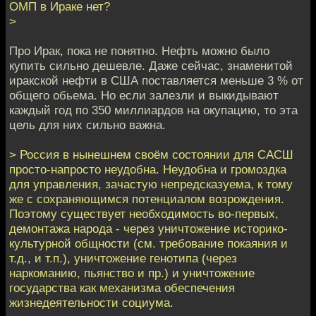
ОМП в Ираке нет?
>
Про Ирак, пока не понятно. Нефть можно было
купить сильно дешевле. Даже сейчас, знаменитой
иракской нефти в США поставляется меньше 3 % от
общего обьема. Но если залезли и выкидывают
каждый год по 350 миллиардов на окупацию, то эта
цель для них сильно важна.
> Россия в нынешнем своём состоянии для САСШ
просто-напросто неудобна. Неудобна и громоздка
для управления, зачастую непредсказуема, к тому
же с сохраняющимся потенциалом возрождения.
Поэтому существует необходимость во-первых,
демонтажа народа - через уничтожение историко-
культурной общности (см. требование покаяния и
т.д., и т.п.), уничтожение генотипа (через
наркоманию, пьянство и пр.) и уничтожение
государства как механизма обеспечения
жизнедеятельности социума.