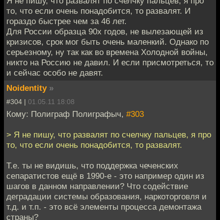
Я не пишу, что развалят по счелчку пальцев, я про
то, что если очень понадобится, то развалят. И
гораздо быстрее чем за 46 лет.
Для России образца 90х годов, не вылезающей из
кризисов, срок мог быть очень маленкий. Однако по
серьезному, ну так как во времена Холодной войны,
никто на Россию не давил. И если присмотреться, то
и сейчас особо не давят.
Noidentity
»
#304 |
01.05.11 18:08
Кому: Полиграф Полиграфыч,
#303
> Я не пишу, что развалят по счелчку пальцев, я про
то, что если очень понадобится, то развалят.
Т.е. ты не видишь, что поддержка чеченских
сепаратистов ещё в 1990-е - это например один из
шагов в данном направлении? Что содействие
деградации системы образования, наркоторговля и
т.д. и т.п. - это всё элементы процесса демонтажа
страны?