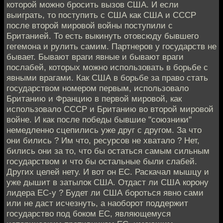
которой можно бросить вызов США. И если
выиграть, то поступить с США как США и СССР
после второй мировой войны поступили с
Британией. То есть выкинуть отовсюду бывшего
гегемона и рулить самим. Партнеров у государств не
бывает. Бывают враги явные и бывают враги
послабей, которых можно использовать в борьбе с
явными врагами. Как США в борьбе за право стать
государством номером первым, использовало
Британию и Францию в первой мировой, как
использовало СССР и Британию во второй мировой
войне. И как после победы бывшие "союзники"
немедленно сцепились уже друг с другом. За что
они бились ? Им что, ресурсов не хватало ? Нет,
бились они за то, что бы остаться самым сильным
государством и что бы остальные были слабей.
Других целей нету. И вот он ЕС. Раскачал мышцу и
уже дышит в затылок США. Отдаст ли США корону
лидера ЕС-у ? Будет ли США бороться явно сами
или не даст исчезнуть, а наоборот поддержит
государство под боком ЕС, являющемуся