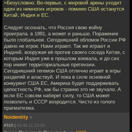
>Безусловно. Во-первых, с мировой арены уходит
один из немногих игроков - помимо США останутся
Китай, Индия и ЕС.
Cледует осознать, что Россия свою войну
проиграла. в 1991, а может и раньше. Поражение
было глобальное. Сегодняшний обломок России РФ
давно не игрок. Нами играют. Так же играют и
Индией, вооружая её против своего соседа Китая, с
которым Индия уже в прошлом воевала, и до сих
пор имеет территориальные претензии.
Сегодняшний гегемон США отлично играет в игры
разделяй и властвуй. И пока в силе основной
конкурент США ЕС, Америка будет поддерживать
целостность РФ, как бы странно это не звучало. А
если ЕС совсем наберет силу, то США может
позволить и СССР возродится. Чисто из голого
прагматизма.
Noidentity
»
#310 |
03.05.11 13:16