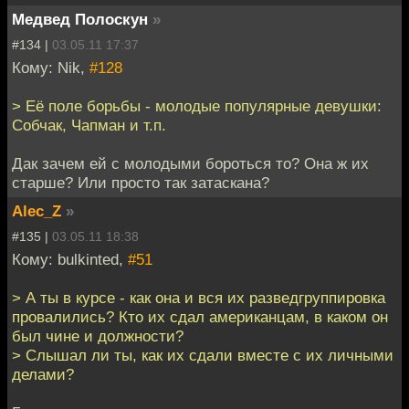
Медвед Полоскун
»
#134 |
03.05.11 17:37
Кому: Nik,
#128
> Её поле борьбы - молодые популярные девушки:
Собчак, Чапман и т.п.
Дак зачем ей с молодыми бороться то? Она ж их
старше? Или просто так затаскана?
Alec_Z
»
#135 |
03.05.11 18:38
Кому: bulkinted,
#51
> А ты в курсе - как она и вся их разведгруппировка
провалились? Кто их сдал американцам, в каком он
был чине и должности?
> Слышал ли ты, как их сдали вместе с их личными
делами?