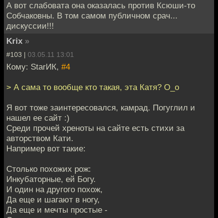
А вот слабовата она оказалась против Ксюши-то
Собчаковны. В том самом публичном срач...
дискуссии!!!
Krix
»
#103 |
03.05.11 13:01
Кому: StarИК,
#4
> А сама то вообще кто такая, эта Катя? О_о
Я вот тоже заинтересовался, камрад. Погуглил и
нашел ее сайт :)
Среди прочей хреноты на сайте есть стихи за
авторством Кати.
Например вот такие:
Столько похожих рож:
Инкубаторные, ей Богу.
И один на другого похож,
Да еще и шагают в ногу,
Да еще и мечты простые -