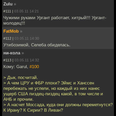
Zulu
»
#111 |
03.05.11 14:21
Чужими руками Ургант работает, хитрый!!! Ургант-
молодец!!!
FatMob
»
#112 |
03.05.11 14:30
Утибозимой, Селеба обиделась.
ни-кола
»
#113 |
03.05.11 14:32
Кому: Garul,
#100
> Дык, посчитай.
> А чем ЦРУ и ФБР плохи? Эймс и Ханссен
перебежать не успели, но каждый из них нанес
ущерб США пиздец-пиздец какой, в том числе и
АНБ и прочим.
> А насчет Моссада, куда они должны переметнутся?
К Ирану? К Сирии? В Ливан?