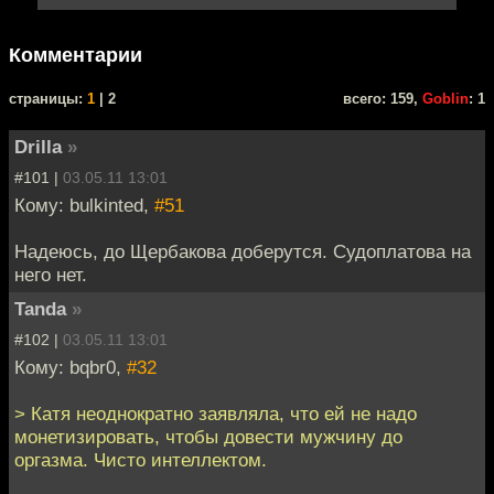
Комментарии
cтраницы:
1
| 2
всего: 159,
Goblin
: 1
Drilla
»
#101 |
03.05.11 13:01
Кому: bulkinted,
#51
Надеюсь, до Щербакова доберутся. Судоплатова на
него нет.
Tanda
»
#102 |
03.05.11 13:01
Кому: bqbr0,
#32
> Катя неоднократно заявляла, что ей не надо
монетизировать, чтобы довести мужчину до
оргазма. Чисто интеллектом.