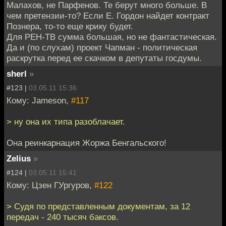
Малахов, не Парфенов. Те берут много больше. В
чем претензии-то? Если Е. Гордон найдет контракт
Познера, то-то еще крику будет.
Для РЕН-ТВ сумма большая, но не фантастическая.
Да и (по слухам) проект Чапман - политическая
раскрутка перед ее скачком в депутаты госдумы.
sherl
»
#123 |
03.05.11 15:36
Кому: Jameson,
#117
> ну она их типа разоблачает.
Она реинкарнация Жоржа Бенгальского!
Zelius
»
#124 |
03.05.11 15:41
Кому: Цзен ГУргуров,
#122
> Судя по представленным документам, за 12
передач - 240 тысяч баксов.