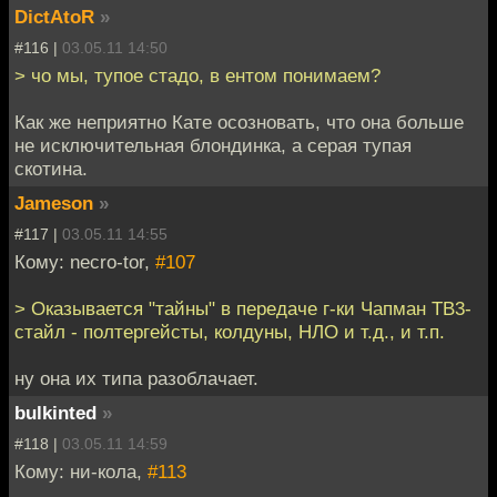
DictAtoR
»
#116 |
03.05.11 14:50
> чо мы, тупое стадо, в ентом понимаем?
Как же неприятно Кате осозновать, что она больше
не исключительная блондинка, а серая тупая
скотина.
Jameson
»
#117 |
03.05.11 14:55
Кому: necro-tor,
#107
> Оказывается "тайны" в передаче г-ки Чапман ТВ3-
стайл - полтергейсты, колдуны, НЛО и т.д., и т.п.
ну она их типа разоблачает.
bulkinted
»
#118 |
03.05.11 14:59
Кому: ни-кола,
#113