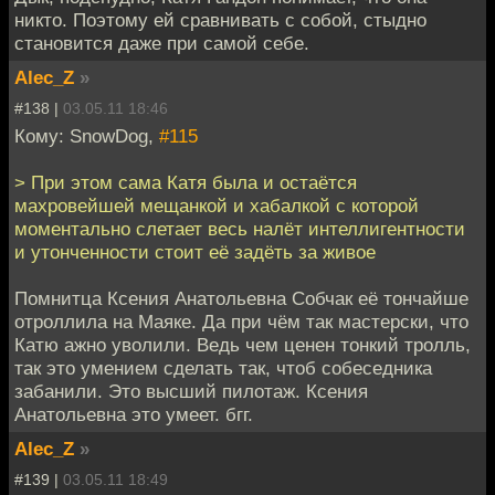
никто. Поэтому ей сравнивать с собой, стыдно
становится даже при самой себе.
Alec_Z
»
#138 |
03.05.11 18:46
Кому: SnowDog,
#115
> При этом сама Катя была и остаётся
махровейшей мещанкой и хабалкой с которой
моментально слетает весь налёт интеллигентности
и утонченности стоит её задёть за живое
Помнитца Ксения Анатольевна Собчак её тончайше
отроллила на Маяке. Да при чём так мастерски, что
Катю ажно уволили. Ведь чем ценен тонкий тролль,
так это умением сделать так, чтоб собеседника
забанили. Это высший пилотаж. Ксения
Анатольевна это умеет. бгг.
Alec_Z
»
#139 |
03.05.11 18:49