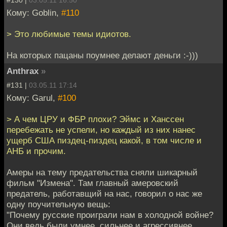
Кому: Goblin,
#110
> Это любимые темы идиотов.
На которых пацаны поумнее делают деньги :-)))
Anthrax
»
#131 |
03.05.11 17:14
Кому: Garul,
#100
> А чем ЦРУ и ФБР плохи? Эймс и Ханссен
перебежать не успели, но каждый из них нанес
ущерб США пиздец-пиздец какой, в том числе и
АНБ и прочим.
Амеры на тему предательства сняли шикарный
фильм "Измена". Там главный амеровский
предатель, работавщий на нас, говорил о нас же
одну поучительную вещь:
"Почему русские проиграли нам в холодной войне?
Они ведь были умнее, сильнее и агрессивнее