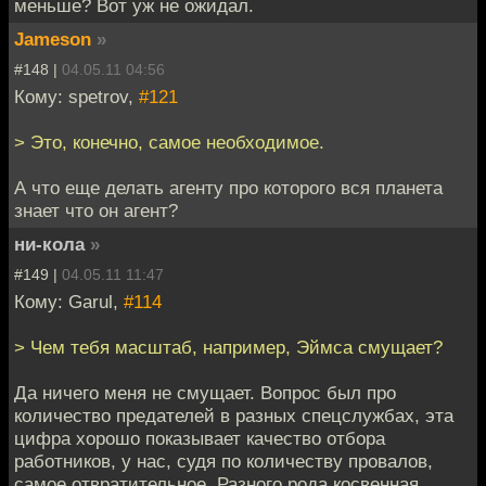
меньше? Вот уж не ожидал.
Jameson
»
#148 |
04.05.11 04:56
Кому: spetrov,
#121
> Это, конечно, самое необходимое.
А что еще делать агенту про которого вся планета
знает что он агент?
ни-кола
»
#149 |
04.05.11 11:47
Кому: Garul,
#114
> Чем тебя масштаб, например, Эймса смущает?
Да ничего меня не смущает. Вопрос был про
количество предателей в разных спецслужбах, эта
цифра хорошо показывает качество отбора
работников, у нас, судя по количеству провалов,
самое отвратительное. Разного рода косвенная