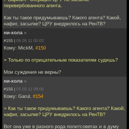
перевербованного агента.
Как ты такое придумываешь? Какого агента? Какой,
нафиг, засылке? ЦРУ внедрилось на РенТВ?
ни-кола
»
#155 |
05.05.11 00:03
Кому: MickM,
#150
> Только по отрицательным показателям судишь?
Мои суждения не верны?
ни-кола
»
#156 |
05.05.11 09:06
Кому: Garul,
#154
> Как ты такое придумываешь? Какого агента? Какой,
нафиг, засылке? ЦРУ внедрилось на РенТВ?
Вот она уже в разного рода политсоветах и в думу