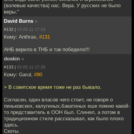
(волевые качества) нас. Вера. У русских не было
веры."
David Burns
»
#132 |
03.05.11 17:24
Кому: Anthrax,
#131
АНБ верило в ТНБ и так победило!!!
doskin
»
#133 |
03.05.11 17:26
Кому: Garul,
#90
> В советское время тоже не раз бывало.
Согласен, один власов чего стоит, не говоря о
пеньковских, калугиных,бакатиных еше помню какой-
то представитель в ООН был. Слинял, а потом в
традиционном стиле рассказывал, как было плохо
здесь.
Скоты.