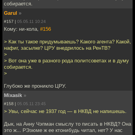
собирается.
Garul
»
#157 |
05.05.11 10:24
Кому: ни-кола,
#156
> Как ты такое придумываешь? Какого агента? Какой,
нафиг, засылке? ЦРУ внедрилось на РенТВ?
>
> Вот она уже в разного рода политсоветах и в думу
собирается.
>
Глубоко же проникло ЦРУ.
Mixasik
»
#158 |
05.05.11 23:45
> Увы, сейчас не 1937 год — в НКВД не напишешь.
Дык, на Анну Чэпман смыслу то писать в НКВД? Она
это ж... РЭзюме ж ее ктонибудь читал, нет? У нас