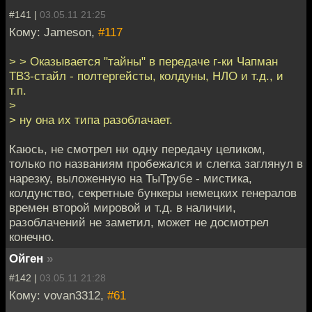
#141 |
03.05.11 21:25
Кому: Jameson,
#117
> > Оказывается "тайны" в передаче г-ки Чапман
ТВ3-стайл - полтергейсты, колдуны, НЛО и т.д., и
т.п.
>
> ну она их типа разоблачает.
Каюсь, не смотрел ни одну передачу целиком,
только по названиям пробежался и слегка заглянул в
нарезку, выложенную на ТыТрубе - мистика,
колдунство, секретные бункеры немецких генералов
времен второй мировой и т.д. в наличии,
разоблачений не заметил, может не досмотрел
конечно.
Ойген
»
#142 |
03.05.11 21:28
Кому: vovan3312,
#61