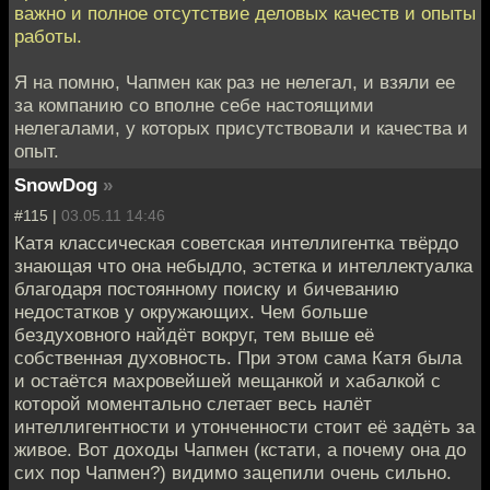
важно и полное отсутствие деловых качеств и опыты
работы.
Я на помню, Чапмен как раз не нелегал, и взяли ее
за компанию со вполне себе настоящими
нелегалами, у которых присутствовали и качества и
опыт.
SnowDog
»
#115 |
03.05.11 14:46
Катя классическая советская интеллигентка твёрдо
знающая что она небыдло, эстетка и интеллектуалка
благодаря постоянному поиску и бичеванию
недостатков у окружающих. Чем больше
бездуховного найдёт вокруг, тем выше её
собственная духовность. При этом сама Катя была
и остаётся махровейшей мещанкой и хабалкой с
которой моментально слетает весь налёт
интеллигентности и утонченности стоит её задёть за
живое. Вот доходы Чапмен (кстати, а почему она до
сих пор Чапмен?) видимо зацепили очень сильно.