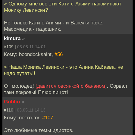
> Одному мне все эти Кати с Анями напоминают
Монику Левински?
Не только Кати с Анями - и Ванечки тоже.
Массмедиа - гадюшник.
kimura
»
#109 |
03.05.11 14:01
Кому: boondocksaint,
#56
> Наша Моника Левински - это Алина Кабаева, не
надо путать!!
От молодец!
[давится овсянкой с бананом]
. Сорвал
таки покровы! Плюс пицот!
Goblin
»
#110 |
03.05.11 14:13
Кому: necro-tor,
#107
Это любимые темы идиотов.