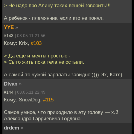
> Не надо про Алину таких вещей говорить!!!
А ребёнок - племянник, если кто не понял.
YYE
»
#143 |
03.05.11 21:56
Кому: Krix,
#103
> Да еще и мечты простые -
> Сыто жить пока тела не остыли.
А самой-то чужой зарплаты завидно!)))) Эх, Катя).
DIvan
»
#144 |
03.05.11 22:49
Кому: SnowDog,
#115
Самое умное, что приходило в эту голову — х.й
Александра Гарриевича Гордона.
drdem
»