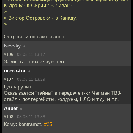
К Ирану? К Сирии? В Ливан?
>
> Виктор Островски - в Канаду.
>
Островски он самозванец.
Nevsky
»
#106 |
03.05.11 13:17
Зависть - плохое чувство.
necro-tor
»
#107 |
03.05.11 13:29
Гугль рулит.
Оказывается "тайны" в передаче г-ки Чапман ТВ3-
стайл - полтергейсты, колдуны, НЛО и т.д., и т.п.
Anber
»
#108 |
03.05.11 13:38
Кому: kontramot,
#25