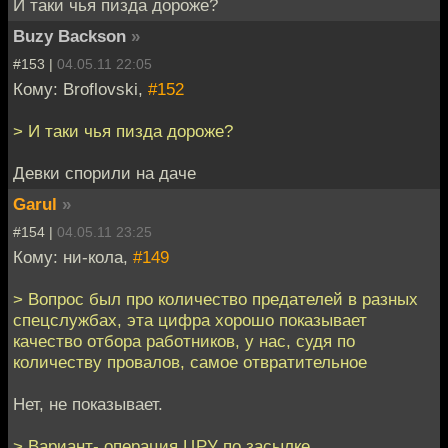
И таки чья пизда дороже?
Buzy Backson
»
#153 |
04.05.11 22:05
Кому: Broflovski,
#152
> И таки чья пизда дороже?
Девки спорили на даче
Garul
»
#154 |
04.05.11 23:25
Кому: ни-кола,
#149
> Вопрос был про количество предателей в разных
спецслужбах, эта цифра хорошо показывает
качество отбора работников, у нас, судя по
количеству провалов, самое отвратительное
Нет, не показывает.
> Вариант- операция ЦРУ по засылке