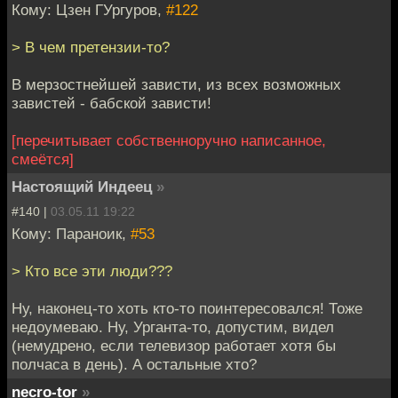
Кому: Цзен ГУргуров,
#122
> В чем претензии-то?
В мерзостнейшей зависти, из всех возможных
завистей - бабской зависти!
[перечитывает собственноручно написанное,
смеётся]
Настоящий Индеец
»
#140 |
03.05.11 19:22
Кому: Параноик,
#53
> Кто все эти люди???
Ну, наконец-то хоть кто-то поинтересовался! Тоже
недоумеваю. Ну, Урганта-то, допустим, видел
(немудрено, если телевизор работает хотя бы
полчаса в день). А остальные хто?
necro-tor
»