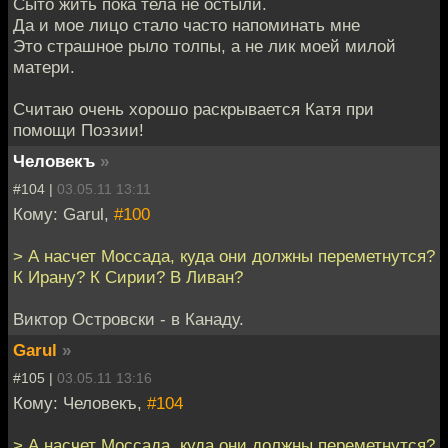
Сыто жить пока тела не остыли.
Да и мое лицо стало часто напоминать мне
Это страшное рыло толпы, а не лик моей милой
матери.
Считаю очень хорошо раскрывается Катя при
помощи Поэзии!
Человекъ
»
#104 |
03.05.11 13:11
Кому: Garul,
#100
> А насчет Моссада, куда они должны переметнутся?
К Ирану? К Сирии? В Ливан?
Виктор Островски - в Канаду.
Garul
»
#105 |
03.05.11 13:16
Кому: Человекъ,
#104
> А насчет Моссада, куда они должны переметнутся?