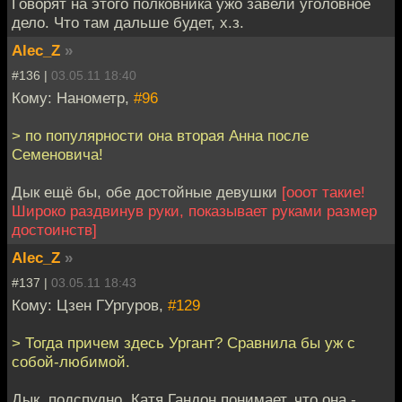
Говорят на этого полковника ужо завели уголовное
дело. Что там дальше будет, х.з.
Alec_Z
»
#136 |
03.05.11 18:40
Кому: Нанометр,
#96
> по популярности она вторая Анна после
Семеновича!
Дык ещё бы, обе достойные девушки
[ооот такие!
Широко раздвинув руки, показывает руками размер
достоинств]
Alec_Z
»
#137 |
03.05.11 18:43
Кому: Цзен ГУргуров,
#129
> Тогда причем здесь Ургант? Сравнила бы уж с
собой-любимой.
Дык, подспудно, Катя Гандон понимает, что она -