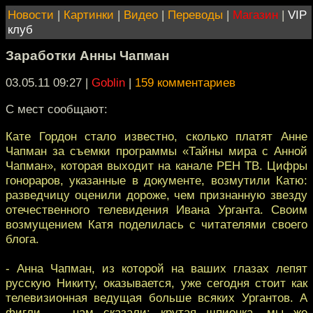
Новости
|
Картинки
|
Видео
|
Переводы
|
Магазин
|
VIP
клуб
Заработки Анны Чапман
03.05.11 09:27
|
Goblin
|
159 комментариев
С мест сообщают:
Кате Гордон стало известно, сколько платят Анне
Чапман за съемки программы «Тайны мира с Анной
Чапман», которая выходит на канале РЕН ТВ. Цифры
гонораров, указанные в документе, возмутили Катю:
разведчицу оценили дороже, чем признанную звезду
отечественного телевидения Ивана Урганта. Своим
возмущением Катя поделилась с читателями своего
блога.
- Анна Чапман, из которой на ваших глазах лепят
русскую Никиту, оказывается, уже сегодня стоит как
телевизионная ведущая больше всяких Ургантов. А
фигли — нам сказали: крутая шпионка, мы же