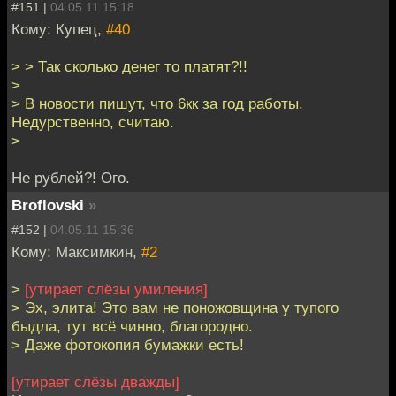
#151 |
04.05.11 15:18
Кому: Купец,
#40
> > Так сколько денег то платят?!!
>
> В новости пишут, что 6кк за год работы.
Недурственно, считаю.
>
Не рублей?! Ого.
Broflovski
»
#152 |
04.05.11 15:36
Кому: Максимкин,
#2
>
[утирает слёзы умиления]
> Эх, элита! Это вам не поножовщина у тупого
быдла, тут всё чинно, благородно.
> Даже фотокопия бумажки есть!
[утирает слёзы дважды]