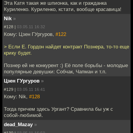
Эта Катя такая же шпионка, как и гражданка
Куриленко. Куриленко, кстати, вообще красавица!
Nik
»
#128 |
03.05.11 16:32
Кому: Цзен ГУргуров,
#122
> Если Е. Гордон найдет контракт Познера, то-то еще
крику будет.
Познер ей не конкурент :) Её поле борьбы - молодые
популярные девушки: Собчак, Чапман и т.п.
Цзен ГУргуров
»
#129 |
03.05.11 16:41
Кому: Nik,
#128
Тогда причем здесь Ургант? Сравнила бы уж с
собой-любимой.
dead_Mazay
»
#130 |
03.05.11 16:50