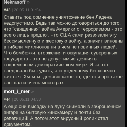
Nekrasoff
»
#43 |
20.05.11 01:54
Ставить под сомнение уничтожение бен Ладена
недопустимо. Ведь так можно договориться до того,
что "священная" война Америки с терроризмом - это
всего лишь предлог. Что США сами развязали эту
бессмысленную и жестокую войну, а значит виновны
в гибели миллионов ни в чем не повинных людей.
Что бомбежки, вторжения и оккупация суверенных
государств - это не допустимые деяния в
современном демократическом мире. И за это
следовало бы судить, а осужденному бесконечно
каяться. Хм-м-м, дежавю какое-то, где-то я про такое
слышал и очень много раз.
mort_i_mer
»
#44 |
20.05.11 04:33
А еще они высадку на луну снимали в заброшенном
ангаре на бытовую кинокамеру и почти без
репетиций! А потом этот вирусный ролик стал
документом.