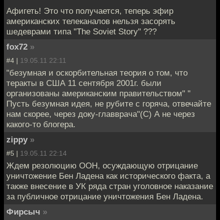
Афигеть! Это что получается, теперь эфир
американских телеканалов нельзя засорять
шедеврами типа "The Soviet Story" ???
fox72
»
#4 |
19.05.11 22:11
"безумная и оскорбительная теория о том, что
теракты в США 11 сентября 2001г. были
организованы американским правительством" "
Пусть безумная идея, не рубите с горяча, отвечайте
нам скорее, через доку-главврача"(С) А не через
какого-то блогера.
zippy
»
#5 |
19.05.11 22:14
Ждем резолюцию ООН, осуждающую отрицание
уничтожение Бен Ладена как исторического факта, а
также внесение в УК ряда стран уголовное наказание
за публичное отрицание уничтожения Бен Ладена.
Фирсыч
»