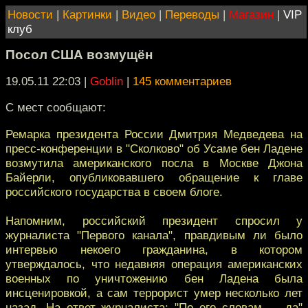
Новости
|
Картинки
|
Видео
|
Переводы
|
Магазин
|
VIP
клуб
Посол США возмущён
19.05.11 22:03
|
Goblin
|
145 комментариев
С мест сообщают:
Ремарка президента России Дмитрия Медведева на
пресс-конференции в "Сколково" об Усаме бен Ладене
возмутила американского посла в Москве Джона
Байерли, опубликовавшего обращение к главе
российского государства в своем блоге.
Напомним, российский президент спросил у
журналиста "Первого канала", правдивым ли было
интервью некоего гражданина, в котором
утверждалось, что недавняя операция американских
военных по уничтожению бен Ладена была
инсценировкой, а сам террорист умер несколько лет
назад. На ответ журналиста: "По его словам — да"