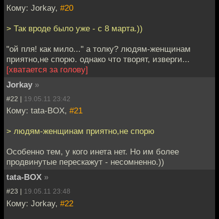
Кому: Jorkay,
#20
> Так вроде было уже - с 8 марта.))
"ой пля! как мило..." а толку? людям-женщинам
приятно,не спорю. однако что творят, изверги...
[хватается за голову]
Jorkay
»
#22 |
19.05.11 23:42
Кому: tata-BOX,
#21
> людям-женщинам приятно,не спорю
Особенно тем, у кого инета нет. Но им более
продвинутые перескажут - несомненно.))
tata-BOX
»
#23 |
19.05.11 23:48
Кому: Jorkay,
#22