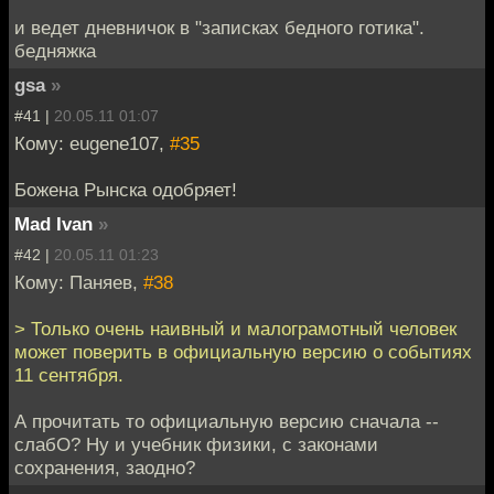
и ведет дневничок в "записках бедного готика".
бедняжка
gsa
»
#41 |
20.05.11 01:07
Кому: eugene107,
#35
Божена Рынска одобряет!
Mad Ivan
»
#42 |
20.05.11 01:23
Кому: Паняев,
#38
> Только очень наивный и малограмотный человек
может поверить в официальную версию о событиях
11 сентября.
А прочитать то официальную версию сначала --
слабО? Ну и учебник физики, с законами
сохранения, заодно?