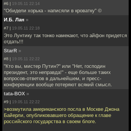
#6 |
19.05.11 22:14
"Обидели хорька - написяли в кроватку" ©
И.Б. Лан
»
#7 |
19.05.11 22:18
Это Лунтику так тонко намекают, что айфон придется
отдать!!!
StarR
»
#8 |
19.05.11 22:22
"Кто вы, мистер Путин?" или "Нет, господин
президент, это неправда!" - еще больше таких
вопросов-ответов в дальнейшем, и пресс-
конференции вообще потеряют всякий смысл.
tata-BOX
»
#9 |
19.05.11 22:22
>возмутила американского посла в Москве Джона
Байерли, опубликовавшего обращение к главе
российского государства в своем блоге.