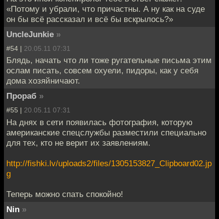
«Потому и убрали, что причастны. А ну как на суде
он бы всё рассказал и всё бы вскрылось?»
UncleJunkie
»
#54 |
20.05.11 07:31
Блядь, начать что ли тоже ругательные письма этим
ослам писать, совсем охуели, пидоры, как у себя
дома хозяйничают.
Прораб
»
#55 |
20.05.11 07:31
На днях в сети появилась фотография, которую
американские спецслужбы разместили специально
для тех, кто не верит их заявлениям.
http://fishki.lv/uploads2/files/1305153827_Clipboard02.jp
g
Теперь можно спать спокойно!
Nin
»