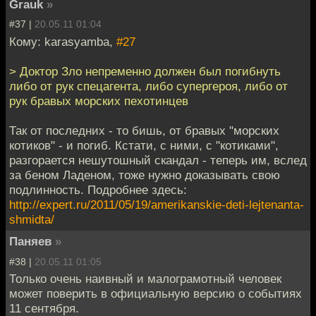
Grauk
»
#37 |
20.05.11 01:04
Кому: karasyamba,
#27
> Доктор Зло непременно должен был погибнуть
либо от рук спецагента, либо супергероя, либо от
рук бравых морских пехотинцев
Так от последних - то бишь, от бравых "морских
котиков" - и погиб. Кстати, с ними, с "котиками",
разгорается нешутошный скандал - теперь им, вслед
за беном Ладеном, тоже нужно доказывать свою
подлинность. Подробнее здесь:
http://expert.ru/2011/05/19/amerikanskie-deti-lejtenanta-
shmidta/
Паняев
»
#38 |
20.05.11 01:05
Только очень наивный и малограмотный человек
может поверить в официальную версию о событиях
11 сентября.