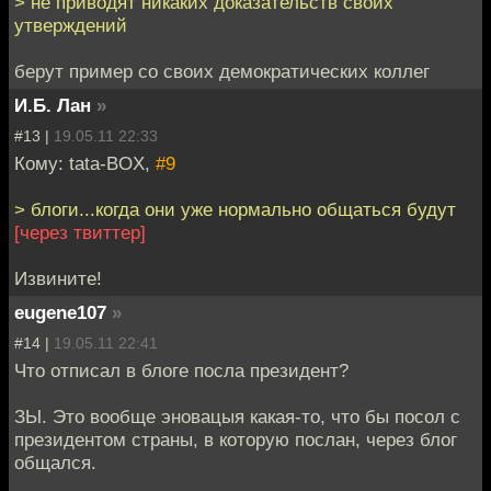
> не приводят никаких доказательств своих
утверждений
берут пример со своих демократических коллег
И.Б. Лан
»
#13 |
19.05.11 22:33
Кому: tata-BOX,
#9
> блоги...когда они уже нормально общаться будут
[через твиттер]
Извините!
eugene107
»
#14 |
19.05.11 22:41
Что отписал в блоге посла президент?
ЗЫ. Это вообще эновацыя какая-то, что бы посол с
президентом страны, в которую послан, через блог
общался.