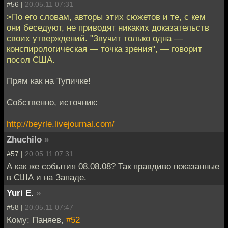
#56 |
20.05.11 07:31
>По его словам, авторы этих сюжетов и те, с кем
они беседуют, не приводят никаких доказательств
своих утверждений. "Звучит только одна —
конспирологическая — точка зрения", — говорит
посол США.
Прям как на Тупичке!
Собственно, источник:
http://beyrle.livejournal.com/
Zhuchilo
»
#57 |
20.05.11 07:31
А как же события 08.08.08? Так правдиво показанные
в США и на Западе.
Yuri E.
»
#58 |
20.05.11 07:47
Кому: Паняев,
#52