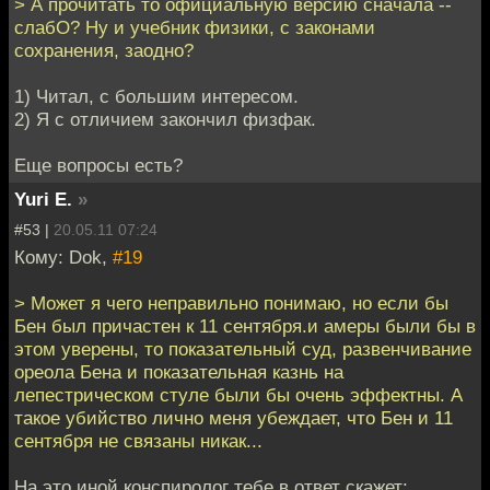
> А прочитать то официальную версию сначала --
слабО? Ну и учебник физики, с законами
сохранения, заодно?
1) Читал, с большим интересом.
2) Я с отличием закончил физфак.
Еще вопросы есть?
Yuri E.
»
#53 |
20.05.11 07:24
Кому: Dok,
#19
> Может я чего неправильно понимаю, но если бы
Бен был причастен к 11 сентября.и амеры были бы в
этом уверены, то показательный суд, развенчивание
ореола Бена и показательная казнь на
лепестрическом стуле были бы очень эффектны. А
такое убийство лично меня убеждает, что Бен и 11
сентября не связаны никак...
На это иной конспиролог тебе в ответ скажет: