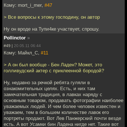
Кому: mort_i_mer,
#47
> Все вопросы к этому господину, он автор
Ну он вроде на Тупи4ке участвует, спрошу.
Pollinctor
»
#49 |
20.05.11 06:44
Кому: Майкл_С,
#11
> А он был вообще - Бен Ладен? Может, это
голливудский актер с приклеенной бородой?
Ну, недавно за речкой ребята гуляли в
ознакомительных целях. Есть, и них там
замечательная традиция, в лавках наряду с
основным товаром, продавать фотографии наиболее
уважаемых людей. И чем более человек известен и
уважаем, тем в большем количестве лавок его
портреты продают. Вот Лев Панжерский почти везде
есть. А вот Усамки бин Ладена нигде нет. Такие вот