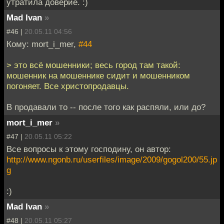
утратила доверие. :)
Mad Ivan
»
#46 |
20.05.11 04:56
Кому: mort_i_mer,
#44
> это всё мошенники; весь город там такой:
мошенник на мошеннике сидит и мошенником
погоняет. Все христопродавцы.
B продавали то -- после того как распяли, или до?
mort_i_mer
»
#47 |
20.05.11 05:22
Все вопросы к этому господину, он автор:
http://www.ngonb.ru/userfiles/image/2009/gogol200/55.jp
g
:)
Mad Ivan
»
#48 |
20.05.11 05:27