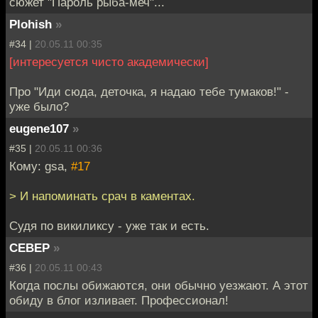
сюжет "Пароль рыба-меч"...
Plohish
»
#34 |
20.05.11 00:35
[интересуется чисто академически]
Про "Иди сюда, деточка, я надаю тебе тумаков!" -
уже было?
eugene107
»
#35 |
20.05.11 00:36
Кому: gsa,
#17
> И напоминать срач в каментах.
Судя по викиликсу - уже так и есть.
CEBEP
»
#36 |
20.05.11 00:43
Когда послы обижаются, они обычно уезжают. А этот
обиду в блог изливает. Профессионал!