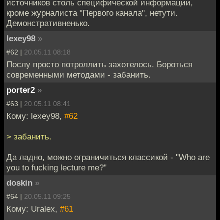
источников столь специфической информации,
кроме журналиста "Первого канала", нетути.
Демонстративненько.
lexey98
»
#62 |
20.05.11 08:18
Послу просто потроллить захотелось. Бороться
современными методами - забанить.
porter2
»
#63 |
20.05.11 08:41
Кому: lexey98,
#62
> забанить.
Да ладно, можно ограничиться классикой - "Who are
you to fucking lecture me?"
doskin
»
#64 |
20.05.11 09:25
Кому: Uralex,
#61