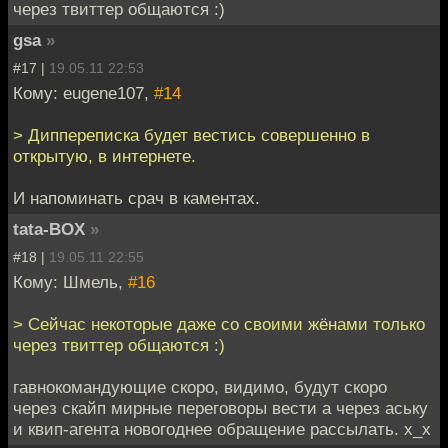
через твиттер общаются :)
gsa
»
#17 |
19.05.11 22:53
Кому: eugene107,
#14
> Диппереписка будет вестись совершенно в
открытую, в интернете.
И напоминать срач в каментах.
tata-BOX
»
#18 |
19.05.11 22:55
Кому: Шмель,
#16
> Сейчас некоторые даже со своими жёнами только
через твиттер общаются :)
гавнокомандующие скоро, видимо, будут скоро
через скайп мирные переговоры вести а через аську
и квип-агента новогоднее обращение рассылать. х_х