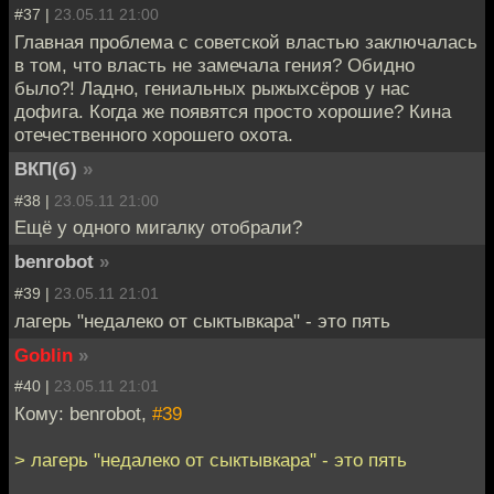
#37 |
23.05.11 21:00
Главная проблема с советской властью заключалась
в том, что власть не замечала гения? Обидно
было?! Ладно, гениальных рыжыхсёров у нас
дофига. Когда же появятся просто хорошие? Кина
отечественного хорошего охота.
ВКП(б)
»
#38 |
23.05.11 21:00
Ещё у одного мигалку отобрали?
benrobot
»
#39 |
23.05.11 21:01
лагерь "недалеко от сыктывкара" - это пять
Goblin
»
#40 |
23.05.11 21:01
Кому: benrobot,
#39
> лагерь "недалеко от сыктывкара" - это пять