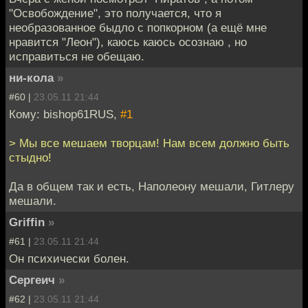
"Освобождение", это получается, что я
необразованное быдло с попкорном (а ещё мне
нравится "Леон"), каюсь каюсь осознаю , но
исправиться не обещаю.
ни-кола
»
#60 |
23.05.11 21:44
Кому: bishop61RUS,
#1
> Мы все мешаем творцам! Нам всем должно быть
стыдно!
Да в общем так и есть, Наполеону мешали, Гитлеру
мешали.
Griffin
»
#61 |
23.05.11 21:44
Он психически болен.
Сергеич
»
#62 |
23.05.11 21:44