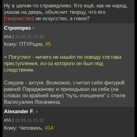
Ну в целом-то справедливо. Кто ещё, как не народ,
указав на дверь, объяснит творцу, что его
[творчество]
не искусство, а говно?
Стропорез
»
#54 |
23.05.11 21:30
Кому: ПТУРщик,
#5
> Погуглил - ничего не нашёл по поводу состава
преступления, из-за которого он был под
следствием.
Сокуров - ахтунг. Возможно, считал себя фигурой
равной Параджанову и прикидывал на себе (на
словах по крайней мере) "путь очищения" с стиле
Васисуалия Лоханкина.
Alexander F.
»
#55 |
23.05.11 21:32
Кому: Человекъ,
#14