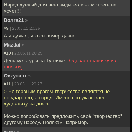
Народ хуевый для него видите-ли - смотреть не
хочет!!!
Волга21
»
#9 |
23.05.11 20:25
А я думал, что он помер давно.
Mazdai
»
#10 |
23.05.11 20:25
День культуры на Тупичке.
[Одевает шапочку из
фольги]
Оккупант
»
#11 |
23.05.11 20:27
> Но главным врагом творчества является не
государство, а народ. Именно он указывает
художнику на дверь.
Можно попробовать предложить своё "творчество"
другому народу. Полякам например.
ксел
»