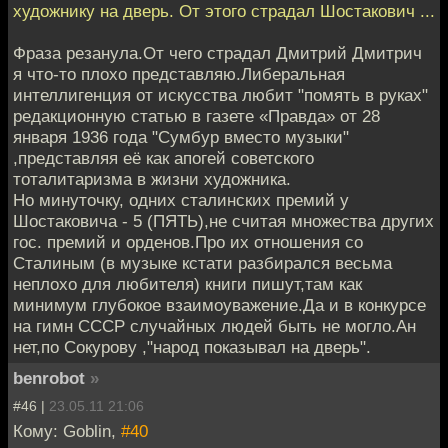
художнику на дверь. От этого страдал Шостакович ...
Фраза резанула.От чего страдал Дмитрий Дмитрич
я что-то плохо представляю.Либеральная
интеллигенция от искусства любит "помять в руках"
редакционную статью в газете «Правда» от 28
января 1936 года "Сумбур вместо музыки"
,представляя её как апогей советского
тоталитаризма в жизни художника.
Но минуточку, одних сталинских премий у
Шостаковича - 5 (ПЯТЬ),не считая множества других
гос. премий и орденов.Про их отношения со
Сталиным (в музыке кстати разбирался весьма
неплохо для любителя) книги пишут,там как
минимум глубокое взаимоуважение.Да и в конкурсе
на гимн СССР случайных людей быть не могло.Ан
нет,по Сокурову ,"народ показывал на дверь".
benrobot
»
#46 |
23.05.11 21:06
Кому: Goblin,
#40