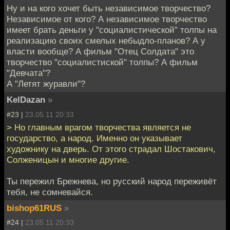
Ну и на кого хочет быть независимое творчество?
Независимое от кого? А независимое творчество
имеет брать деньги у "социалистической" толпы на
реализацию своих смелых небыдло-планов? А у
власти вообще? А фильм "Отец Солдата" это
творчество "социалистиской" толпы? А фильм
"Девчата"?
А "Летят журавли"?
KelDazan
»
#23 |
23.05.11 20:33
> Но главным врагом творчества является не
государство, а народ. Именно он указывает
художнику на дверь. От этого страдал Шостакович,
Солженицын и многие другие.
Ты пережил Брежнева, но русский народ переживёт
тебя, не сомневайся.
bishop61RUS
»
#24 |
23.05.11 20:33