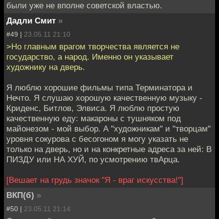
были уже не вполне советской властью.
Дадли Смит
»
#49 |
23.05.11 21:10
>Но главным врагом творчества является не
государство, а народ. Именно он указывает
художнику на дверь.
Я люблю хорошие фильмы типа Терминатора и
Нечто. Я слушаю хорошую качественную музыку -
Криденс, Битлов, Элвиса. Я люблю простую
качественную еду: макароны с тушняком под
майонезом - мой выбор. А "художникам" и "творцам"
уровня сокурова с бесогоном я могу указать не
только на дверь, но и на конкретные адреса за ней: В
ПИЗДУ или НА ХУЙ, по усмотрению твАрца.
[Вешает на грудь значок "Я - враг искусства!"]
ВКП(б)
»
#50 |
23.05.11 21:14