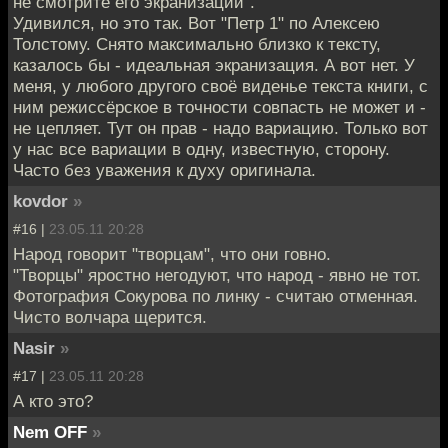
не смотрите его экранизации".
Удивился, но это так. Вот "Петр 1" по Алексею
Толстому. Снято максимально близко к тексту,
казалось бы - идеальная экранизация. А вот нет. У
меня, у любого другого своё виденье текста книги, с
ним режиссёрское в точности совпасть не может и -
не цепляет. Тут он прав - надо вариацию. Только вот
у нас все вариации в одну, известную, сторону.
Часто без уважения к духу оригинала.
kovdor
»
#16 |
23.05.11 20:28
Народ говорит "творцам", что они говно.
"Творцы" яростно негодуют, что народ - явно не тот.
Фотография Сокурова по линку - считаю отменная.
Чисто волчара щерится.
Nasir
»
#17 |
23.05.11 20:28
А кто это?
Nem OFF
»