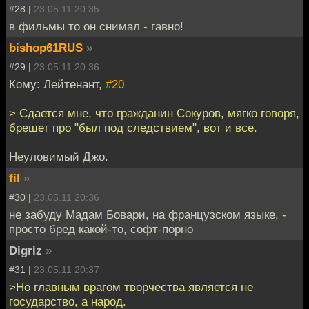
#28 |
23.05.11 20:35
в фильмы то он снимал - гавно!
bishop61RUS
»
#29 |
23.05.11 20:36
Кому: Лейтенант,
#20
> Сдается мне, что гражданин Сокуров, мягко говоря,
брешет про "был под следствием", вот и все.
Неуловимый Джо.
fil
»
#30 |
23.05.11 20:36
не забуду Мадам Бовари, на французском языке, -
просто бред какой-то, софт-порно
Digriz
»
#31 |
23.05.11 20:37
>Но главным врагом творчества является не
государство, а народ.