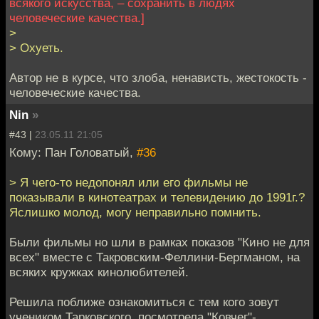
всякого искусства, – сохранить в людях
человеческие качества.]
>
> Охуеть.
Автор не в курсе, что злоба, ненависть, жестокость -
человеческие качества.
Nin
»
#43 |
23.05.11 21:05
Кому: Пан Головатый,
#36
> Я чего-то недопонял или его фильмы не
показывали в кинотеатрах и телевидению до 1991г.?
Яслишко молод, могу неправильно помнить.
Были фильмы но шли в рамках показов "Кино не для
всех" вместе с Такровским-Феллини-Бергманом, на
всяких крyжках кинолюбителей.
Решила поближе ознакомиться с тем кого зовут
учеником Тарковского, посмотрела "Ковчег"-