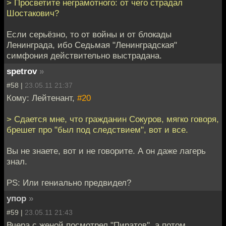
> Просветите неграмотного: от чего страдал
Шостакович?
Если серьёзно, то от войны и от блокады
Ленинграда, ибо Седьмая "Ленинградская"
симфония действительно выстрадана.
spetrov
»
#58 |
23.05.11 21:37
Кому: Лейтенант,
#20
> Сдается мне, что гражданин Сокуров, мягко говоря,
брешет про "был под следствием", вот и все.
Вы не знаете, вот и не говорите. А он даже лагерь
знал.
PS: Или гениально предвидел?
упор
»
#59 |
23.05.11 21:43
Вчера с женой посмотрел "Пиратов", а потом