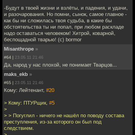
-Будут в твоей жизни и взлёты, и падения, и удачи,
и разочарования. Но помни, сынок, самое главное -
как бы ни сложилась твоя судьба, в какие бы
обстоятельства ты ни попал, при любом раскладе
надо оставаться человеком! Хитрой, коварной,
беспощадной тварью! (с) bormor
Misanthrope
»
#64 |
23.05.11 21:46
Да, народ у нас плохой, не понимает Тварцов...
maks_ekb
»
#65 |
23.05.11 21:46
Кому: Лейтенант,
#20
> Кому: ПТУРщик,
#5
>
> > Погуглил - ничего не нашёл по поводу состава
преступления, из-за которого он был под
следствием.
>