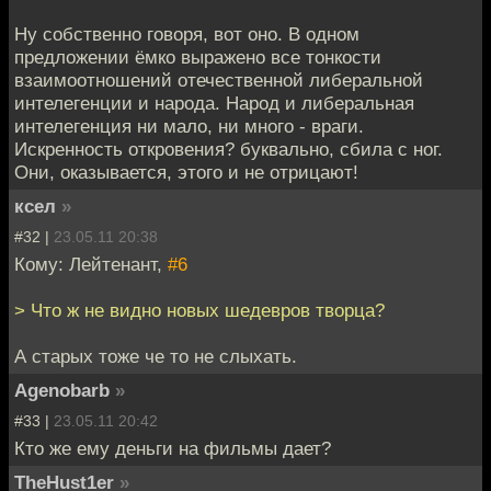
Ну собственно говоря, вот оно. В одном
предложении ёмко выражено все тонкости
взаимоотношений отечественной либеральной
интелегенции и народа. Народ и либеральная
интелегенция ни мало, ни много - враги.
Искренность откровения? буквально, сбила с ног.
Они, оказывается, этого и не отрицают!
ксел
»
#32 |
23.05.11 20:38
Кому: Лейтенант,
#6
> Что ж не видно новых шедевров творца?
А старых тоже че то не слыхать.
Agenobarb
»
#33 |
23.05.11 20:42
Кто же ему деньги на фильмы дает?
TheHust1er
»