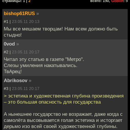
cтраницы: 1 |
2
всего: 150,
Goblin
: 5
bishop61RUS
»
#1 |
23.05.11 20:13
Мы все мешаем творцам! Нам всем должно быть
стыдно!
0vod
»
#2 |
23.05.11 20:17
Читал эту статью в газете "Метро".
Слезы умиления накатывались.
ТвАрец!
Abrikosov
»
#3 |
23.05.11 20:17
> эстетика и художественная глубина произведения
– это большая опасность для государства
А нынешнее государство не возражает, даже когда с
самолёта высовывается голая эстетика и исторгает
дерьмо изо всей своей художественной глубины.