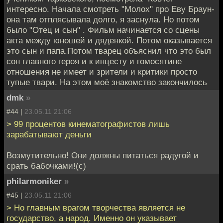
интересно. Начала смотреть "Молох" про Еву Браун-
она там отплясывала долго, я заснула. Но потом
было "Отец и сын" . Фильм начинается со сцены
акта между юношей и дяденкой. Потом оказывается
это сын и папа.Потом тварец объяснил что это был
сон главного героя и к инцесту и гомосятине
отношения не имеет и зрители и критики просто
тупые твари. На этом моё знакомство закончилось
dmk
»
#44 |
23.05.11 21:06
> 99 процентов кинематографистов лишь
зарабатывают деньги
Возмутительно! Они должны питаться радугой и
срать бабочками!(с)
philarmoniker
»
#45 |
23.05.11 21:06
> Но главным врагом творчества является не
государство, а народ. Именно он указывает