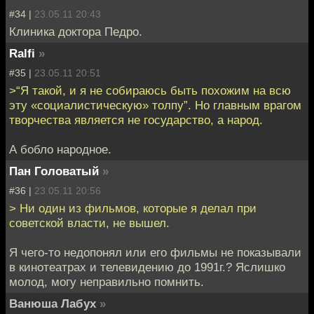
#34 |
23.05.11 20:43
Клиника доктора Педро.
Ralfi
»
#35 |
23.05.11 20:51
>“Я такой, и я не собираюсь быть похожим на всю
эту «социалистическую» толпу”. Но главным врагом
творчества является не государство, а народ.
А бобло народное.
Пан Головатый
»
#36 |
23.05.11 20:56
> Ни один из фильмов, которые я делал при
советской власти, не вышел.
Я чего-то недопонял или его фильмы не показывали
в кинотеатрах и телевидению до 1991г.? Яслишко
молод, могу неправильно помнить.
Ванюша Лабух
»