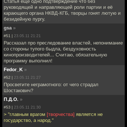
Статья ещё одно подтверждение что без
руководящей и направляющей роли партии и её
карающего органа НКВД-КГБ, творцы гонят лютую и
безидейную пургу.
gsa
»
#51 |
23.05.11 21:21
Рассказал про преследование властей, непонимание
со стороны тупого быдла, бездуховность
кинопроизводителей... Считаю, обязательную
программу выполнил!
Fedor_K
»
#52 |
23.05.11 21:27
Просветите неграмотного: от чего страдал
Шостакович?
П.Д.О.
»
#53 |
23.05.11 21:30
> "главным врагом
[творчества]
является не
государство, а народ."