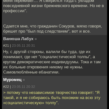
меня переживет… Я смирился тогда с укладом
повседневной жизни брежневского времени. Но не в
профессии".
Сдается мне, что гражданин Сокуров, мягко говоря,
брешет про "был под следствием", вот и все.
Ванюша Лабух
»
#21 |
23.05.11 20:31
Ну, с другой стороны, валили бы туда, где их
понимают, где нет "социалистической толпы", а
кругом демократические индивидуумы. Тока и там
их больные откровения никому не нужны.
Самовлюблённые ебанатики.
Муромец
»
#22 |
23.05.11 20:32
> потому что независимое творчество говорит: “Я
такой, и я не собираюсь быть похожим на всю эту
«социалистическую» толпу”.