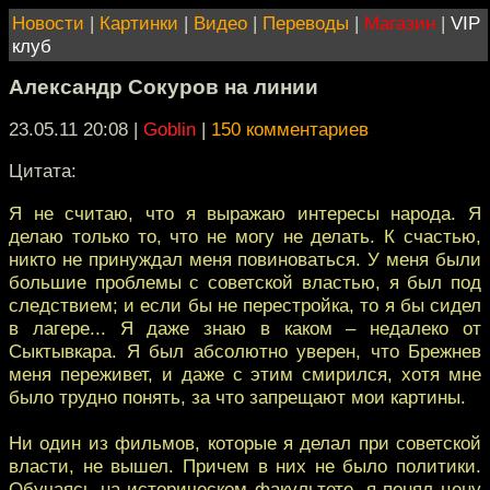
Новости
|
Картинки
|
Видео
|
Переводы
|
Магазин
|
VIP
клуб
Александр Сокуров на линии
23.05.11 20:08
|
Goblin
|
150 комментариев
Цитата:
Я не считаю, что я выражаю интересы народа. Я
делаю только то, что не могу не делать. К счастью,
никто не принуждал меня повиноваться. У меня были
большие проблемы с советской властью, я был под
следствием; и если бы не перестройка, то я бы сидел
в лагере... Я даже знаю в каком – недалеко от
Сыктывкара. Я был абсолютно уверен, что Брежнев
меня переживет, и даже с этим смирился, хотя мне
было трудно понять, за что запрещают мои картины.
Ни один из фильмов, которые я делал при советской
власти, не вышел. Причем в них не было политики.
Обучаясь на историческом факультете, я понял цену