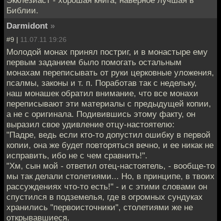
Экклезиаст - хорошая книга, наверное лучшая в
Библии.
Darmidont
»
#9 |
11.07.11 19:26
Молодой монах принял постриг, и в монастыре ему
первым заданием было помогать остальным
монахам переписывать от руки церковные уложения,
псалмы, законы и т. п. Поработав так с недельку,
наш монашек обратил внимание, что все монахи
переписывают эти материалы с предыдущей копии,
а не с оригинала. Подивившись этому факту, он
выразил свое удивление отцу-настоятелю:
"Падре, ведь если кто-то допустил ошибку в первой
копии, она же будет повторяться вечно, и ее никак не
исправить, ибо не с чем сравнить!".
"Хм, сын мой - ответил отец-настоятель, - вообще-то
мы так делали столетиями... Но, в принципе, в твоих
рассуждениях что-то есть!" - и с этими словами он
спустился в подземелья, где в огромных сундуках
хранились "первоисточники", столетиями же не
открывавшиеся.