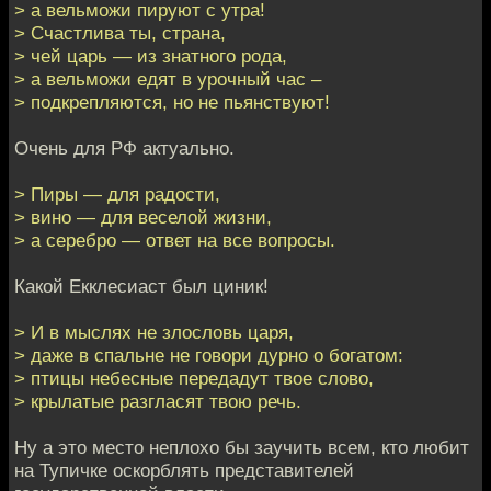
> а вельможи пируют с утра!
> Счастлива ты, страна,
> чей царь — из знатного рода,
> а вельможи едят в урочный час –
> подкрепляются, но не пьянствуют!
Очень для РФ актуально.
> Пиры — для радости,
> вино — для веселой жизни,
> а серебро — ответ на все вопросы.
Какой Екклесиаст был циник!
> И в мыслях не злословь царя,
> даже в спальне не говори дурно о богатом:
> птицы небесные передадут твое слово,
> крылатые разгласят твою речь.
Ну а это место неплохо бы заучить всем, кто любит
на Тупичке оскорблять представителей