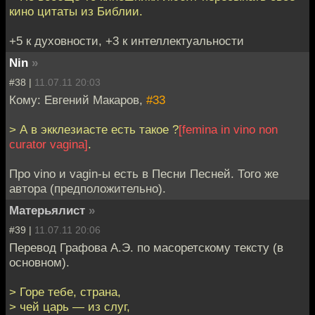
кино цитаты из Библии.
+5 к духовности, +3 к интеллектуальности
Nin
»
#38 |
11.07.11 20:03
Кому: Евгений Макаров,
#33
> А в экклезиасте есть такое ?
[femina in vino non
curator vagina]
.
Про vino и vagin-ы есть в Песни Песней. Того же
автора (предположительно).
Матерьялист
»
#39 |
11.07.11 20:06
Перевод Графова А.Э. по масоретскому тексту (в
основном).
> Горе тебе, страна,
> чей царь — из слуг,