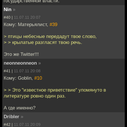
государственной власти.
Nin
»
#40 |
11.07.11 20:07
Кому: Матерьялист,
#39
> птицы небесные передадут твое слово,
> > крылатые разгласят твою речь.
Это же Twitter!!!
neonneonneon
»
#41 |
11.07.11 20:08
Кому: Goblin,
#10
> > Это "известное приветствие" упомянуто в
литературе ровно один раз.
А где именно?
Dribler
»
#42 |
11.07.11 20:09