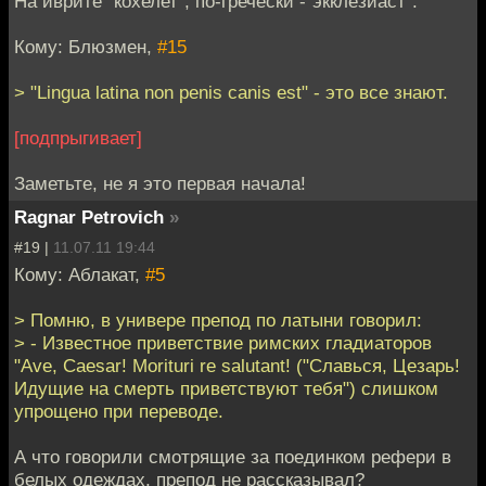
На иврите "кохелет", по-гречески -"экклезиаст".
Кому: Блюзмен,
#15
> "Lingua latina non penis canis est" - это все знают.
[подпрыгивает]
Заметьте, не я это первая начала!
Ragnar Petrovich
»
#19 |
11.07.11 19:44
Кому: Аблакат,
#5
> Помню, в универе препод по латыни говорил:
> - Известное приветствие римских гладиаторов
"Ave, Caesar! Morituri re salutant! ("Славься, Цезарь!
Идущие на смерть приветствуют тебя") слишком
упрощено при переводе.
А что говорили смотрящие за поединком рефери в
белых одеждах, препод не рассказывал?