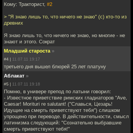
Кому: Тракторист,
#2
> "Я знаю лишь то, что ничего не знаю" (с) кто-то из
древних
Я знаю лишь то, что ничего не знаю, но многие - не
знают и этого. Сократ
Младший староста
»
#4 |
11.07.11 19:17
третьего дня вышел блюрей 25 лет платуну
Аблакат
»
#5 |
11.07.11 19:18
Помню, в универе препод по латыни говорил:
- Известное приветствие римских гладиаторов "Ave,
Caesar! Morituri re salutant! ("Славься, Цезарь!
Идущие на смерть приветствуют тебя") слишком
упрощено при переводе. В действительности, смысл
латинизма следующий: "Сознательно выбравшие
смерть приветствуют тебя!"