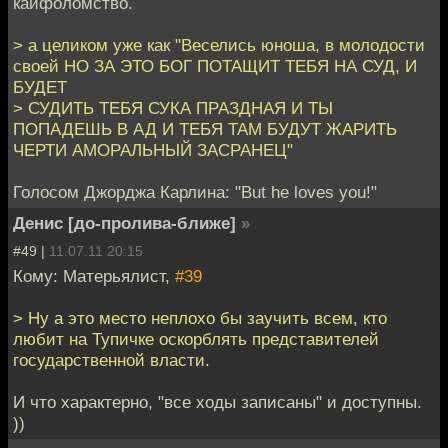
кайфоломство.
> а целиком уже как "Веселись юноша, в молодости
своей НО ЗА ЭТО БОГ ПОТАЩИТ ТЕБЯ НА СУД, И
БУДЕТ
> СУДИТЬ ТЕБЯ СУКА ПРАЗДНАЯ И ТЫ
ПОПАДЕШЬ В АД И ТЕБЯ ТАМ БУДУТ ЖАРИТЬ
ЧЕРТИ АМОРАЛЬНЫЙ ЗАСРАНЕЦ"
Голосом Джорджа Карлина: "But he loves you!"
Денис [до-пролива-ближе]
»
#49 |
11.07.11 20:15
Кому: Матерьялист,
#39
> Ну а это место неплохо бы заучить всем, кто
любит на Тупичке оскорблять представителей
государственной власти.
И что характерно, "все ходы записаны" и доступны.
))