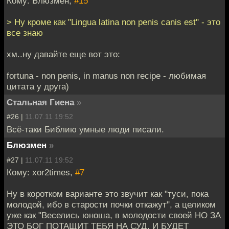
Кому: Блюзмен,
#15
> Ну кроме как "Lingua latina non penis canis est" - это
все знаю
хм..ну давайте еще вот это:
fortuna - non penis, in manus non recipe - любимая
цитата у друга)
Стальная Гиена
»
#26 |
11.07.11 19:52
Всё-таки Библию умные люди писали.
Блюзмен
»
#27 |
11.07.11 19:52
Кому: xor2times,
#7
Ну в коротком варианте это звучит как "туси, пока
молодой, ибо в старости почки откажут", а целиком
уже как "Веселись юноша, в молодости своей НО ЗА
ЭТО БОГ ПОТАЩИТ ТЕБЯ НА СУД, И БУДЕТ