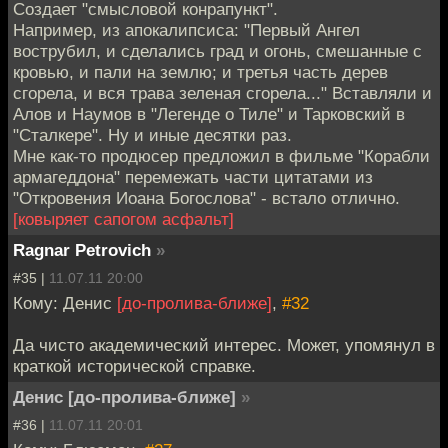
Создает "смысловой конрапункт".
Например, из апокалипсиса: "Первый Ангел
вострубил, и сделались град и огонь, смешанные с
кровью, и пали на землю; и третья часть дерев
сгорела, и вся трава зеленая сгорела..." Вставляли и
Алов и Наумов в "Легенде о Тиле" и Тарковский в
"Сталкере". Ну и иные десятки раз.
Мне как-то продюсер предложил в фильме "Корабли
армагеддона" перемежать части цитатами из
"Откровения Иоана Богослова" - встало отлично.
[ковыряет сапогом асфальт]
Ragnar Petrovich
»
#35 |
11.07.11 20:00
Кому: Денис
[до-пролива-ближе]
,
#32
Да чисто академический интерес. Может, упомянул в
краткой исторической справке.
Денис [до-пролива-ближе]
»
#36 |
11.07.11 20:01