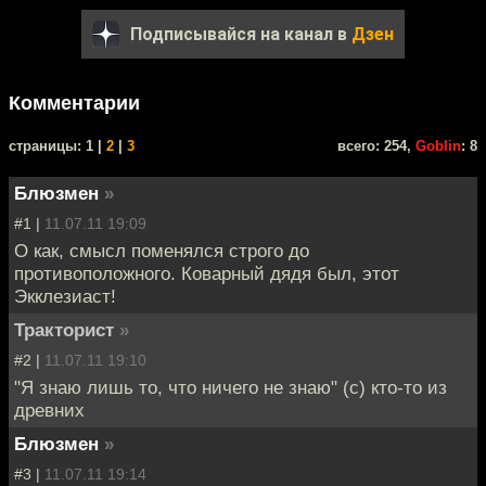
Подписывайся на канал в
Дзен
Комментарии
cтраницы: 1 |
2
|
3
всего: 254,
Goblin
: 8
Блюзмен
»
#1 |
11.07.11 19:09
О как, смысл поменялся строго до
противоположного. Коварный дядя был, этот
Экклезиаст!
Тракторист
»
#2 |
11.07.11 19:10
"Я знаю лишь то, что ничего не знаю" (с) кто-то из
древних
Блюзмен
»
#3 |
11.07.11 19:14