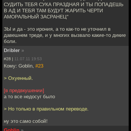
СУДИТЬ ТЕБЯ СУКА ПРАЗДНАЯ И ТЫ ПОПАДЕШЬ
В АД И ТЕБЯ ТАМ БУДУТ ЖАРИТЬ ЧЕРТИ
АМОРАЛЬНЫЙ ЗАСРАНЕЦ"
ЗЫ и да - это ирония, а то как-то не уточнил в
давешнем треде, и у многих вызвало какие-то дикие
боли.
Dribler
»
#28 |
11.07.11 19:53
Кому: Goblin,
#23
> Охуенный.
[в предвкушении]
а то все недосуг было
> Но только в правильном переводе.
ну это само собой!
Goblin
»