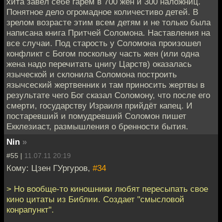
хита завёл себе гарем в 700 жен и 300 наложниц.
Понятное дело огромадное количестиво детей. В
зрелом возрасте этим всем детям и не только была
написана книга Притчей Соломона. Наставления на
все случаи. Под старость у Соломона произошел
конфликт с Богом поскольку часть жен (или одна
жена надо перечитать цнигу Царств) оказалась
языческой и склонила Соломона построить
язычсеский жертвенник и там приносить жертвы в
результате чего Бог сказал Соломону, что после его
смерти, государству Израиля прийдёт капец. И
постаревший и помудревший Соломон пишет
Екклезиаст, размышления о бренности бытия.
Nin
»
#55 |
11.07.11 20:19
Кому: Цзен ГУргуров,
#34
> Но вообще-то киношники любят пересыпать свое
кино цитаты из Библии. Создает "смысловой
конрапункт".