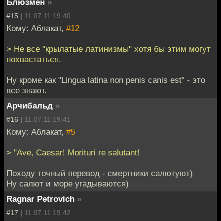
Блюзмен
»
#15 |
11.07.11 19:40
Кому: Аблакат,
#12
> Не все "крылатые латинизмы" хотя бы этим могут
похвастаться.
Ну кроме как "Lingua latina non penis canis est" - это
все знают.
Арчибальд
»
#16 |
11.07.11 19:41
Кому: Аблакат,
#5
> "Ave, Caesar! Morituri re salutant!
Походу точный перевод - смертники салютуют)
Ну салют и море угадываются)
Ragnar Petrovich
»
#17 |
11.07.11 19:42