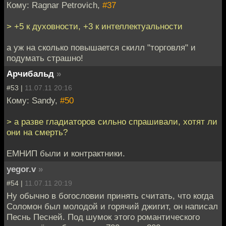
Кому: Ragnar Petrovich,
#37
> +5 к духовности, +3 к интеллектуальности
а уж на сколько повышается скилл "торговля" и
подумать страшно!
Арчибальд
»
#53 |
11.07.11 20:16
Кому: Sandy,
#50
> а разве гладиаторов сильно спрашивали, хотят ли
они на смерть?
ЕМНИП были и контрактники.
yegor.v
»
#54 |
11.07.11 20:19
Ну обычно в богословии принять считать, что когда
Соломон был молодой и горячий джигит, он написал
Песнь Песней. Под шумок этого романтического