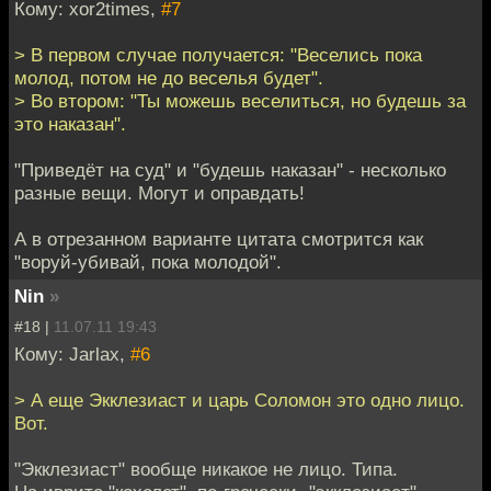
Кому: xor2times,
#7
> В первом случае получается: "Веселись пока
молод, потом не до веселья будет".
> Во втором: "Ты можешь веселиться, но будешь за
это наказан".
"Приведёт на суд" и "будешь наказан" - несколько
разные вещи. Могут и оправдать!
А в отрезанном варианте цитата смотрится как
"воруй-убивай, пока молодой".
Nin
»
#18 |
11.07.11 19:43
Кому: Jarlax,
#6
> А еще Экклезиаст и царь Соломон это одно лицо.
Вот.
"Экклезиаст" вообще никакое не лицо. Типа.