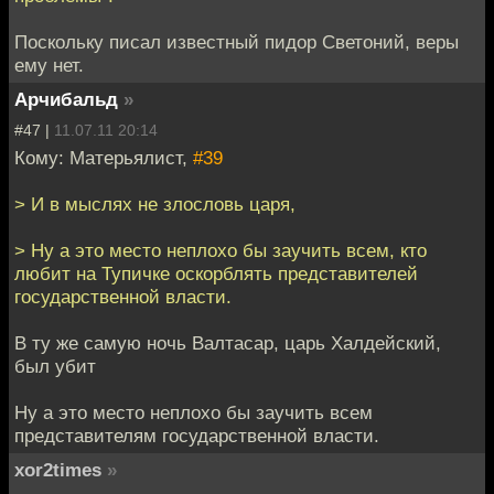
Поскольку писал известный пидор Светоний, веры
ему нет.
Арчибальд
»
#47 |
11.07.11 20:14
Кому: Матерьялист,
#39
> И в мыслях не злословь царя,
> Ну а это место неплохо бы заучить всем, кто
любит на Тупичке оскорблять представителей
государственной власти.
В ту же самую ночь Валтасар, царь Халдейский,
был убит
Ну а это место неплохо бы заучить всем
представителям государственной власти.
xor2times
»