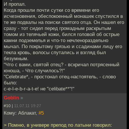
И пропал.
Когда прошли почти сутки со времени его
исчезновения, обеспокоенный монашек спустился в
те же подвалы на поиски святого отца. Он нашел его
сразу - тот сидел перед громадным раскрытым
томом из телячьей кожи, бился головой об острые
камни подземелья и что-то нечленораздельно
мычал. По покрытому грязью и ссадинами лицу его
текла кровь, волосы спутались и взгляд был
безумным.
"Что с вами, святой отец? - вскричал потрясенный
юноша, - Что случилось?!"
"Celebrate*, - простонал отец-настоятель, - слово
было:
c-e-l-e-b-r-a-t-e! не "celibate**"!"
Goblin
»
#10 |
11.07.11 19:27
Кому: Аблакат,
#5
> Помню, в универе препод по латыни говорил: