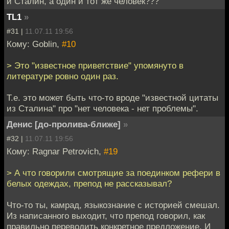
и Сталин, а один и тот же человек???
TL1
»
#31 |
11.07.11 19:56
Кому: Goblin,
#10
> Это "известное приветствие" упомянуто в
литературе ровно один раз.
Т.е. это может быть что-то вроде "известной цитаты
из Сталина" про "нет человека - нет проблемы".
Денис [до-пролива-ближе]
»
#32 |
11.07.11 19:56
Кому: Ragnar Petrovich,
#19
> А что говорили смотрящие за поединком рефери в
белых одеждах, препод не рассказывал?
Что-то ты, камрад, языкознание с историей смешал.
Из написанного выходит, что препод говорил, как
правильно переводить конкретное предложение. И