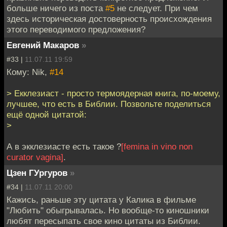
больше ничего из поста
#5
не следует. При чем
здесь историческая достоверность происхождения
этого переводимого предложения?
Евгений Макаров
»
#33 |
11.07.11 19:59
Кому: Nik,
#14
> Екклезиаст - просто термоядерная книга, по-моему,
лучшее, что есть в Библии. Позвольте поделиться
ещё одной цитатой:
>
А в экклезиасте есть такое ?
[femina in vino non
curator vagina]
.
Цзен ГУргуров
»
#34 |
11.07.11 20:00
Кажись, раньше эту цитата у Калика в фильме
"Любить" обыгрывалась. Но вообще-то киношники
любят пересыпать свое кино цитаты из Библии.