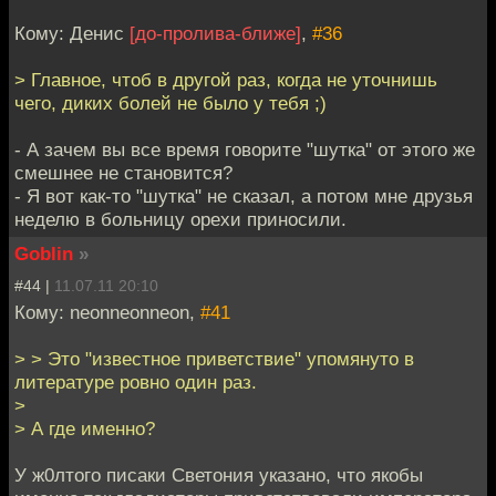
Кому: Денис
[до-пролива-ближе]
,
#36
> Главное, чтоб в другой раз, когда не уточнишь
чего, диких болей не было у тебя ;)
- А зачем вы все время говорите "шутка" от этого же
смешнее не становится?
- Я вот как-то "шутка" не сказал, а потом мне друзья
неделю в больницу орехи приносили.
Goblin
»
#44 |
11.07.11 20:10
Кому: neonneonneon,
#41
> > Это "известное приветствие" упомянуто в
литературе ровно один раз.
>
> А где именно?
У ж0лтого писаки Светония указано, что якобы