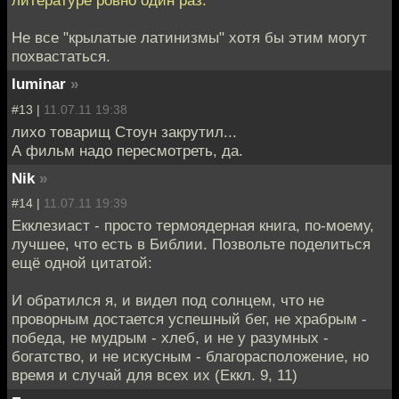
литературе ровно один раз.
Не все "крылатые латинизмы" хотя бы этим могут
похвастаться.
luminar
»
#13 |
11.07.11 19:38
лихо товарищ Стоун закрутил...
А фильм надо пересмотреть, да.
Nik
»
#14 |
11.07.11 19:39
Екклезиаст - просто термоядерная книга, по-моему,
лучшее, что есть в Библии. Позвольте поделиться
ещё одной цитатой:
И обратился я, и видел под солнцем, что не
проворным достается успешный бег, не храбрым -
победа, не мудрым - хлеб, и не у разумных -
богатство, и не искусным - благорасположение, но
время и случай для всех их (Еккл. 9, 11)