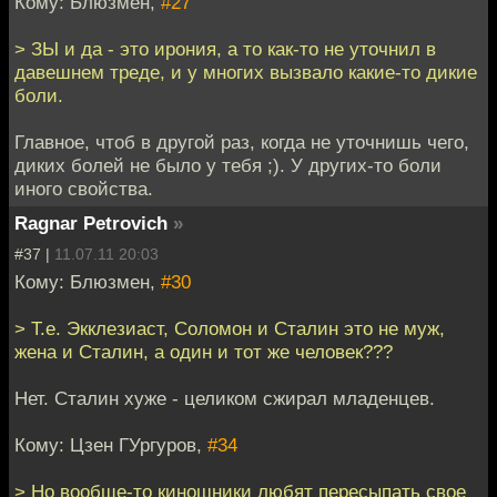
Кому: Блюзмен,
#27
> ЗЫ и да - это ирония, а то как-то не уточнил в
давешнем треде, и у многих вызвало какие-то дикие
боли.
Главное, чтоб в другой раз, когда не уточнишь чего,
диких болей не было у тебя ;). У других-то боли
иного свойства.
Ragnar Petrovich
»
#37 |
11.07.11 20:03
Кому: Блюзмен,
#30
> Т.е. Экклезиаст, Соломон и Сталин это не муж,
жена и Сталин, а один и тот же человек???
Нет. Сталин хуже - целиком сжирал младенцев.
Кому: Цзен ГУргуров,
#34
> Но вообще-то киношники любят пересыпать свое