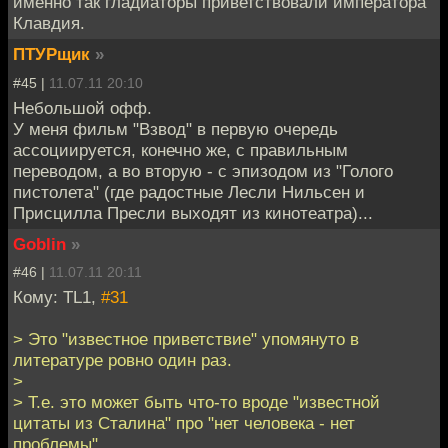
именно так гладиаторы приветствовали императора
Клавдия.
ПТУРщик
»
#45 |
11.07.11 20:10
Небольшой офф.
У меня фильм "Взвод" в первую очередь
ассоциируется, конечно же, с правильным
переводом, а во вторую - с эпизодом из "Голого
пистолета" (где радостные Лесли Нильсен и
Присцилла Пресли выходят из кинотеатра)...
Goblin
»
#46 |
11.07.11 20:11
Кому: TL1,
#31
> Это "известное приветствие" упомянуто в
литературе ровно один раз.
>
> Т.е. это может быть что-то вроде "известной
цитаты из Сталина" про "нет человека - нет
проблемы".