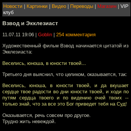
Новости
|
Картинки
|
Видео
|
Переводы
|
Магазин
|
VIP
клуб
Взвод и Экклезиаст
11.07.11 19:06
|
Goblin
|
254 комментария
Художественный фильм Взвод начинается цитатой из
Экклезиаста:
Веселись, юноша, в юности твоей...
Третьего дня выяснил, что целиком, оказывается, так:
Веселись, юноша, в юности твоей, и да вкушает
сердце твое радости во дни юности твоей, и ходи по
путям сердца твоего и по видению очей твоих --
только знай, что за все это Бог приведет тебя на Суд!
Оказывается, речь совсем про другое.
Трудно жить невеждой.