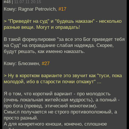
#48 |
11.07.11 20:15
Кому: Ragnar Petrovich,
#17
> "Приведёт на суд" и "будешь наказан" - несколько
разные вещи. Могут и оправдать!
В такой формулировке "за все это Бог приведет тебя
на Суд" на оправдание слабая надежда. Скорее,
будут решать, как именно наказать.
Кому: Блюзмен,
#27
> Ну в коротком варианте это звучит как "туси, пока
молодой, ибо в старости почки откажут" ...
Я о том, что короткий вариант - про молодость
(очень локальная житейская мудрость), а полный -
про бога (превед, этический монотеизм).
Смысл получается не строго противоположный, а
просто разный.
А для конкретного юноши, конечно, сплошное