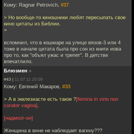
Кому: Ragnar Petrovich,
#37
> Но вообще-то киношники любят пересыпать свое
кино цитаты из Библии.
>
вспомнил, что в кошмаре на улице вязов-3 или 4
тоже в начале цитата была про сон из книги иова
про то, как "объял ужас и трепет". В детстве
впечатлило.
Блюзмен
»
#43 |
11.07.11 20:09
Кому: Евгений Макаров,
#33
> А в экклезиасте есть такое ?
[femina in vino non
curator vagina]
.
[надмозг-он]
Женщина в вине не наблюдает вагину???